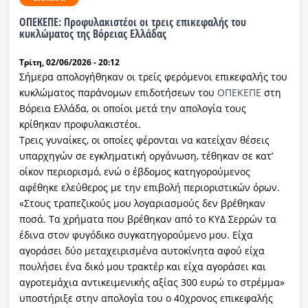
ΟΠΕΚΕΠΕ: Προφυλακιστέοι οι τρεις επικεφαλής του
Ραδιόφωνο
κυκλώματος της Βόρειας Ελλάδας
LIVE
Τρίτη, 02/06/2026 - 20:12
Εκπομπές
Σήμερα απολογήθηκαν οι τρείς φερόμενοι επικεφαλής του
κυκλώματος παράνομων επιδοτήσεων του
ΟΠΕΚΕΠΕ
στη
Βόρεια Ελλάδα, οι οποίοι μετά την απολογία τους
κρίθηκαν προφυλακιστέοι.
Πολιτισμός
Τρεις γυναίκες, οι οποίες φέρονται να κατείχαν θέσεις
υπαρχηγών σε εγκληματική οργάνωση, τέθηκαν σε κατ’
οίκον περιορισμό, ενώ ο έβδομος κατηγορούμενος
αφέθηκε ελεύθερος με την επιβολή περιοριστικών όρων.
«Στους τραπεζικούς μου λογαριασμούς δεν βρέθηκαν
ποσά. Τα χρήματα που βρέθηκαν από το ΚΥΔ Σερρών τα
έδινα στον φυγόδικο συγκατηγορούμενο μου. Είχα
αγοράσει δύο μεταχειρισμένα αυτοκίνητα αφού είχα
πουλήσει ένα δικό μου τρακτέρ και είχα αγοράσει και
αγροτεμάχια αντικειμενικής αξίας 300 ευρώ το στρέμμα»
υποστήριξε στην απολογία του ο 40χρονος επικεφαλής