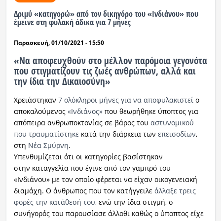
Δριμύ «κατηγορώ» από τον δικηγόρο του «Ινδιάνου» που
έμεινε στη φυλακή άδικα για 7 μήνες
Παρασκευή, 01/10/2021 - 15:50
«Να αποφευχθούν στο μέλλον παρόμοια γεγονότα
που στιγματίζουν τις ζωές ανθρώπων, αλλά και
την ίδια την Δικαιοσύνη»
Χρειάστηκαν
7 ολόκληροι μήνες
για να αποφυλακιστεί
ο
αποκαλούμενος
«Ινδιάνος»
που θεωρήθηκε ύποπτος για
απόπειρα ανθρωποκτονίας σε βάρος του
αστυνομικού
που τραυματίστηκε
κατά την διάρκεια των
επεισοδίων
,
στη
Νέα Σμύρνη
.
Υπενθυμίζεται ότι οι κατηγορίες βασίστηκαν
στην καταγγελία που έγινε από τον γαμπρό του
«Ινδιάνου» με τον οποίο φέρεται να είχαν οικογενειακή
διαμάχη. Ο άνθρωπος που τον κατήγγειλε
άλλαξε τρεις
φορές την κατάθεσή του,
ενώ την ίδια στιγμή, ο
συνήγορός του παρουσίασε άλλοθι καθώς ο ύποπτος είχε