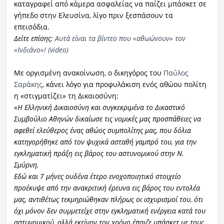
καταγραφεί από κάμερα ασφαλείας να παίζει μπάσκετ σε
γήπεδο στην Ελευσίνα, λίγο πριν ξεσπάσουν τα
επεισόδια.
Δείτε επίσης:
Αυτά είναι τα βίντεο που «αθωώνουν» τον
«Ινδιάνο»! (video)
Με οργισμένη ανακοίνωση, ο δικηγόρος του
Παύλος
Σαράκης
, κάνει λόγο για προφυλάκιση ενός αθώου πολίτη
η «στιγματίζει» τη Δικαιοσύνη:
«Η Ελληνική Δικαιοσύνη και συγκεκριμένα το Δικαστικό
Συμβούλιο Αθηνών δικαίωσε τις νομικές μας προσπάθειες να
αφεθεί ελεύθερος ένας αθώος συμπολίτης μας, που δόλια
κατηγορήθηκε από τον ψυχικά ασταθή γαμπρό του, για την
εγκληματική πράξη εις βάρος του αστυνομικού στην Ν.
Σμύρνη.
Εδώ και 7 μήνες ουδένα έτερο ενοχοποιητικό στοιχείο
προέκυψε από την ανακριτική έρευνα εις βάρος του εντολέα
μας, αντιθέτως τεκμηριώθηκαν πλήρως οι ισχυρισμοί του, ότι
όχι μόνον δεν συμμετείχε στην εγκληματική ενέργεια κατά του
αστυνομικού, αλλά εκείνον τον χρόνο έπαιζε μπάσκετ με τους