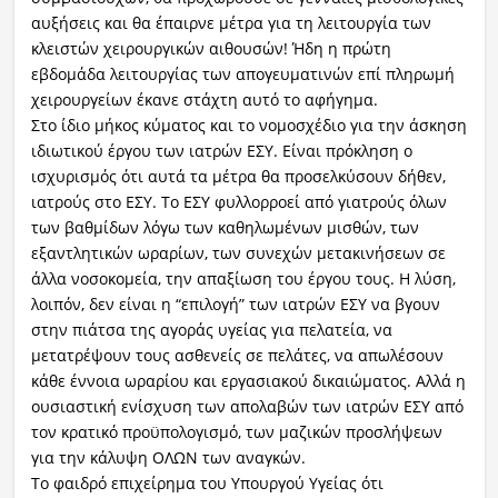
αυξήσεις και θα έπαιρνε μέτρα για τη λειτουργία των
κλειστών χειρουργικών αιθουσών! Ήδη η πρώτη
εβδομάδα λειτουργίας των απογευματινών επί πληρωμή
χειρουργείων έκανε στάχτη αυτό το αφήγημα.
Στο ίδιο μήκος κύματος και το νομοσχέδιο για την άσκηση
ιδιωτικού έργου των ιατρών ΕΣΥ. Είναι πρόκληση ο
ισχυρισμός ότι αυτά τα μέτρα θα προσελκύσουν δήθεν,
ιατρούς στο ΕΣΥ. Το ΕΣΥ φυλλορροεί από γιατρούς όλων
των βαθμίδων λόγω των καθηλωμένων μισθών, των
εξαντλητικών ωραρίων, των συνεχών μετακινήσεων σε
άλλα νοσοκομεία, την απαξίωση του έργου τους. Η λύση,
λοιπόν, δεν είναι η “επιλογή” των ιατρών ΕΣΥ να βγουν
στην πιάτσα της αγοράς υγείας για πελατεία, να
μετατρέψουν τους ασθενείς σε πελάτες, να απωλέσουν
κάθε έννοια ωραρίου και εργασιακού δικαιώματος. Αλλά η
ουσιαστική ενίσχυση των απολαβών των ιατρών ΕΣΥ από
τον κρατικό προϋπολογισμό, των μαζικών προσλήψεων
για την κάλυψη ΟΛΩΝ των αναγκών.
Το φαιδρό επιχείρημα του Υπουργού Υγείας ότι