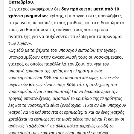
Οκτωβρίου
.
Οι γιατροί αναφέρουν ότι
δεν πρόκειται μετά από 10
χρόνια μνημονίων
, κρίσης, εμπάργκου στις προσλήψεις
στην υγεία, περικοπές στους μισθούς και στα δικαιώματά
τους, να θυσιάσουν τις ανάγκες τους «σε περίοδο
ανάπτυξης για να αυξάνονται τα κέρδη και τα προνόμια
των λίγων».
«
Ως εδώ με τα ψέματα του υπουργού εμπορίου της υγείας
»
υπογραμμίζουν στην ανακοίνωσή τους οι νοσοκομειακοί
γιατροί, οι οποίοι παράλληλα τονίζουν ότι «
για τον
υπουργό εμπορίου της υγείας αν η πληρότητα ενός
νοσοκομείου είναι 50% και το ποσοστό κάλυψης των κενών
οργανικών θέσεων είναι επίσης 50%, τότε η στελέχωση του
νοσοκομείου είναι ικανοποιητική! Για να δικαιολογήσει την
τραγική υποστελέχωση, αξιοποιεί το κριτήριο της πληρότητας
λες και τα νοσοκομεία είναι ξενοδοχεία. Τι και αν δεν υπάρχουν
γιατροί για να καλύπτονται οι εφημερίες, τι και αν ένας γιατρός
χρειάζεται να εφημερεύει τις μισές μέρες του μήνα! Τι και αν οι
ασθενείς “ταξιδεύουν” σε άλλες πόλεις ακριβώς επειδή το
νοσοκομείο της περιοχής τους είναι υποστελεχωμένο
».