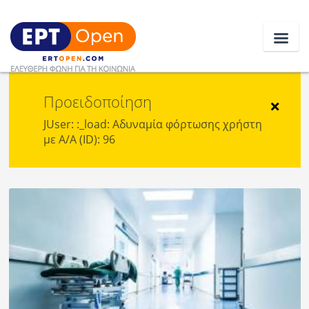
Προειδοποίηση
Ειδήσεις
×
JUser: :_load: Αδυναμία φόρτωσης χρήστη
με Α/Α (ID): 96
Ελλάδα
Κοινωνία
Πολιτική
Οικονομία
Αθλητικά
Κόσμος