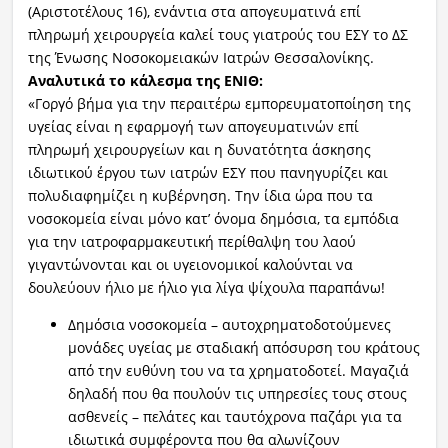
(Αριστοτέλους 16), ενάντια στα απογευματινά επί
πληρωμή χειρουργεία καλεί τους γιατρούς του ΕΣΥ το ΔΣ
της Ένωσης Νοσοκομειακών Ιατρών Θεσσαλονίκης.
Αναλυτικά το κάλεσμα της ΕΝΙΘ:
«Γοργό βήμα για την περαιτέρω εμπορευματοποίηση της
υγείας είναι η εφαρμογή των απογευματινών επί
πληρωμή χειρουργείων και η δυνατότητα άσκησης
ιδιωτικού έργου των ιατρών ΕΣΥ που πανηγυρίζει και
πολυδιαφημίζει η κυβέρνηση. Την ίδια ώρα που τα
νοσοκομεία είναι μόνο κατ’ όνομα δημόσια, τα εμπόδια
για την ιατροφαρμακευτική περίθαλψη του λαού
γιγαντώνονται και οι υγειονομικοί καλούνται να
δουλεύουν ήλιο με ήλιο για λίγα ψίχουλα παραπάνω!
Δημόσια νοσοκομεία – αυτοχρηματοδοτούμενες
μονάδες υγείας με σταδιακή απόσυρση του κράτους
από την ευθύνη του να τα χρηματοδοτεί. Μαγαζιά
δηλαδή που θα πουλούν τις υπηρεσίες τους στους
ασθενείς – πελάτες και ταυτόχρονα παζάρι για τα
ιδιωτικά συμφέροντα που θα αλωνίζουν