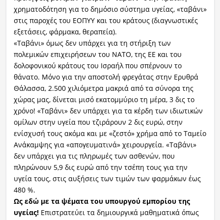
χρηματοδότηση για το δημόσιο σύστημα υγείας, «ταβάνι»
στις παροχές του ΕΟΠΥΥ και του κράτους (διαγνωστικές
εξετάσεις, φάρμακα, θεραπεία).
«Ταβάνι» όμως δεν υπάρχει για τη στήριξη των
πολεμικών επιχειρήσεων του ΝΑΤΟ, της ΕΕ και του
δολοφονικού κράτους του Ισραήλ που σπέρνουν το
θάνατο. Μόνο για την αποστολή φρεγάτας στην Ερυθρά
Θάλασσα, 2.500 χιλιόμετρα μακριά από τα σύνορα της
χώρας μας, δίνεται μισό εκατομμύριο τη μέρα, 3 δις το
χρόνο! «Ταβάνι» δεν υπάρχει για τα κέρδη των ιδιωτικών
ομίλων στην υγεία που τζιράρουν 2 δις ευρώ, στην
ενίσχυσή τους ακόμα και με «ζεστό» χρήμα από το Ταμείο
Ανάκαμψης για «απογευματινά» χειρουργεία. «Ταβάνι»
δεν υπάρχει για τις πληρωμές των ασθενών, που
πληρώνουν 5,9 δις ευρώ από την τσέπη τους για την
υγεία τους, στις αυξήσεις των τιμών των φαρμάκων έως
480 %.
Ως εδώ με τα ψέματα του υπουργού εμπορίου της
υγείας!
Επιστρατεύει τα δημιουργικά μαθηματικά όπως