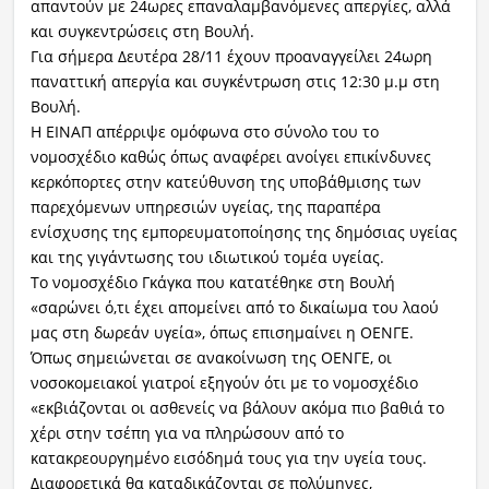
απαντούν με 24ωρες επαναλαμβανόμενες απεργίες, αλλά
και συγκεντρώσεις στη Βουλή.
Για σήμερα Δευτέρα 28/11 έχουν προαναγγείλει 24ωρη
παναττική απεργία και συγκέντρωση στις 12:30 μ.μ στη
Βουλή.
Η ΕΙΝΑΠ απέρριψε ομόφωνα στο σύνολο του το
νομοσχέδιο καθώς όπως αναφέρει ανοίγει επικίνδυνες
κερκόπορτες στην κατεύθυνση της υποβάθμισης των
παρεχόμενων υπηρεσιών υγείας, της παραπέρα
ενίσχυσης της εμπορευματοποίησης της δημόσιας υγείας
και της γιγάντωσης του ιδιωτικού τομέα υγείας.
Το νομοσχέδιο Γκάγκα που κατατέθηκε στη Βουλή
«σαρώνει ό,τι έχει απομείνει από το δικαίωμα του λαού
μας στη δωρεάν υγεία», όπως επισημαίνει η ΟΕΝΓΕ.
Όπως σημειώνεται σε ανακοίνωση της ΟΕΝΓΕ, οι
νοσοκομειακοί γιατροί εξηγούν ότι με το νομοσχέδιο
«εκβιάζονται οι ασθενείς να βάλουν ακόμα πιο βαθιά το
χέρι στην τσέπη για να πληρώσουν από το
κατακρεουργημένο εισόδημά τους για την υγεία τους.
Διαφορετικά θα καταδικάζονται σε πολύμηνες,