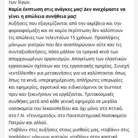
των λίγων.
Καμία έκπτωση στις ανάγκες μας! Δεν ανεχόμαστε να
γίνει η απώλεια συνήθεια μας!
Αυξήσεις που εξανεμίζονται από την ακρίβεια και την
φοροαφαίμαξη και σε καμία περίπτωση δεν καλύπτουν
τις απώλειες των τελευταίων 15 χρόνων. Προσλήψεις
μόνιμων γιατρών που δεν αναπληρώνουν ούτε καν τις
συνταξιοδοτήσεις, πόσο μάλλον τα τραγικά κενά των
απαρχαιωμένων οργανισμών. Απογείωση των ελαστικών
εργασιακών σχέσεων και της εργασιακής ομηρίας. Συνεχή
«εντέλλεσθε» για μετακινήσεις για να καλύπτονται όπως
όπως τα κενά, υπερεφημέρευση, απλήρωτες υπερωρίες
και εφημερίες, αγροτικοί και ειδικευόμενοι σε burnout
πριν καν ξεκινήσουν να εργάζονται. Tριτοκοσμικές
συνθήκες μετά από κάθε γενική εφημερία σε μεγάλα
νοσοκομεία του λεκανοπεδίου και όχι μόνο, στο Αττικό,
στο Γ.Ν. «Γεννηματάς», στο Πανεπιστημιακό Νοσοκομείο
Πατρών και αλλού.
«Ταβάνι» στις αυξήσεις στους μισθούς μας, «ταβάνι» στις
προλήψεις μόνιμων γιατρών, «ταβάνι» στην κρατική