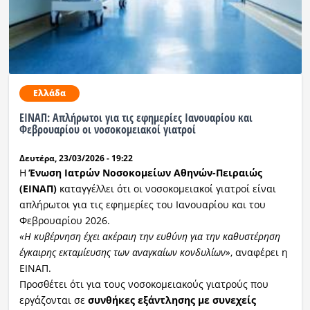
Ραδιόφωνο
LIVE
Εκπομπές
Ελλάδα
ΕΙΝΑΠ: Απλήρωτοι για τις εφημερίες Ιανουαρίου και
Πολιτισμός
Φεβρουαρίου οι νοσοκομειακοί γιατροί
Δευτέρα, 23/03/2026 - 19:22
Η
Ένωση Ιατρών Νοσοκομείων Αθηνών-Πειραιώς
(ΕΙΝΑΠ)
καταγγέλλει ότι οι νοσοκομειακοί γιατροί είναι
απλήρωτοι για τις εφημερίες του Ιανουαρίου και του
Φεβρουαρίου 2026.
«Η κυβέρνηση έχει ακέραιη την ευθύνη για την καθυστέρηση
έγκαιρης εκταμίευσης των αναγκαίων κονδυλίων»
, αναφέρει η
ΕΙΝΑΠ.
Προσθέτει ότι για τους νοσοκομειακούς γιατρούς που
εργάζονται σε
συνθήκες εξάντλησης με συνεχείς