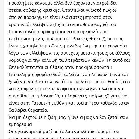
προσλήψεις κάνουμε αλλά δεν έρχονται γιατροί, δεν
στέκει σοβαρής κριτικής. Όταν είναι γνωστό πως οι
όποιες προσλήψεις είναι ελάχιστες μπροστά στον
ορυμαγδό ελλείψεων (Πχ στο αναισθησιολογικό του
Παπανικολάου προκηρύσσονται στην καλύτερη
περίπτωση μόλις οι 4 από τις 16 κενές θέσεις!), με τους
ίδιους χαμηλούς μισθούς, με δεδομένη την υπερεργασία
λόγω των ελλείψεων, τις συνεχείς μετακινήσεις σε άλλους
νομούς για την κάλυψη των τεράστιων κενών! Γι’ αυτό και
δεν καλύπτονται οι θέσεις όταν προκηρύσσονται!
Για άλλη μια φορά, ο λαός καλείται να πληρώσει ξανά και
ξανά για να βρει την υγειά του, καλείται με τις θυσίες του
να εξασφαλίσει την κερδοφορία των λίγων αλλά και να
συνηθίσει στη λογική “ό,τι πληρώνεις, παίρνεις”, γιατί θα
είναι στην “ατομική ευθύνη και τσέπη” του καθενός το αν
θα λάβει θεραπεία.
Να μη δεχτούμε η ζωή μας, η υγεία μας να λογίζεται σαν
εμπόρευμα
Οι υγειονομικοί μαζί με το λαό να κλιμακώσουμε τον
αγώνα που δώσαμε σε όλα τα νοσοκομεία της χώρας και