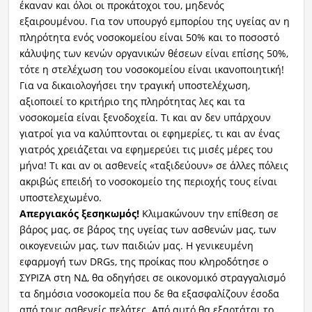
έκαναν και όλοι οι προκάτοχοι του, μηδενός
εξαιρουμένου. Για τον υπουργό εμπορίου της υγείας αν η
πληρότητα ενός νοσοκομείου είναι 50% και το ποσοστό
κάλυψης των κενών οργανικών θέσεων είναι επίσης 50%,
τότε η στελέχωση του νοσοκομείου είναι ικανοποιητική!
Για να δικαιολογήσει την τραγική υποστελέχωση,
αξιοποιεί το κριτήριο της πληρότητας λες και τα
νοσοκομεία είναι ξενοδοχεία. Τι και αν δεν υπάρχουν
γιατροί για να καλύπτονται οι εφημερίες, τι και αν ένας
γιατρός χρειάζεται να εφημερεύει τις μισές μέρες του
μήνα! Τι και αν οι ασθενείς «ταξιδεύουν» σε άλλες πόλεις
ακριβώς επειδή το νοσοκομείο της περιοχής τους είναι
υποστελεχωμένο.
Απεργιακός ξεσηκωμός!
Κλιμακώνουν την επίθεση σε
βάρος μας, σε βάρος της υγείας των ασθενών μας, των
οικογενειών μας, των παιδιών μας. Η γενικευμένη
εφαρμογή των DRGs, της προίκας που κληροδότησε ο
ΣΥΡΙΖΑ στη ΝΔ, θα οδηγήσει σε οικονομικό στραγγαλισμό
τα δημόσια νοσοκομεία που δε θα εξασφαλίζουν έσοδα
από τους ασθενείς πελάτες. Από αυτό θα εξαρτάται το