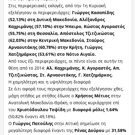
Στις περιφερειακές εκλογές, από την 1η Κυριακή
εξελέγησαν οι περιφερειάρχες:
Γιώργος Κασαπίδης
(52,13%) στη Δυτική Μακεδονία, Αλέξανδρος
Καχριμάνης (57,10%) στην Ήπειρο, Κώστας Αγοραστός
(55,75%) στη Θεσσαλία, Απόστολος Τζιτζικώστας
(62,03%) στην Κεντρική Μακεδονία, Σταύρος
Αρναουτάκης (60,78%) στην Κρήτη, Γιώργος
Χατζημάρκος (53,61%) στο Νότιο Αιγαίο.
Από τους έξι περιφερειάρχες, οι πέντε είναι σε αυτήν τη
θέση από το 2014:
Αλ. Καχριμάνης, Κ. Αγοραστός, Απ.
Τζιτζικώστας, Στ. Αρναουτάκης, Γ. Χατζημάρκος.
Η χαμηλότερη και η υψηλότερη διαφορά
Σε ό,τι αφορά τους περιφερειάρχες που εξελέγησαν χθες,
μάχη στήθος με στήθος έδωσε ο
Χρήστος Μέτιος
στην
Ανατολική Μακεδονία-Θράκη, ο οποίος κυριάρχησε επί
του
Χριστόδουλου Τοψίδη
με
διαφορά μόλις 1,64%
(50,82% έναντι 49,18%).
Ο
Γιώργος Πατούλης
στην Αττική σημείωσε τη
μεγαλύτερη διαφορά έναντι της
Ρένας Δούρου
με
31,58%