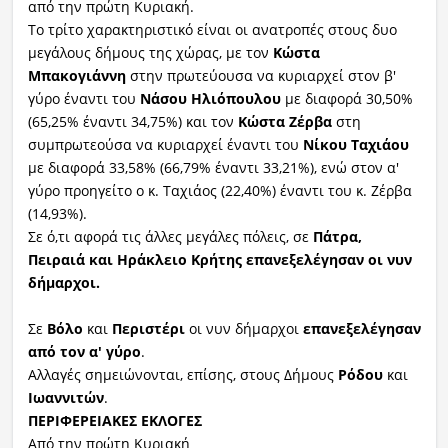
από την πρώτη Κυριακή.
Το τρίτο χαρακτηριστικό είναι οι ανατροπές στους δυο
μεγάλους δήμους της χώρας, με τον
Κώστα
Μπακογιάννη
στην πρωτεύουσα να κυριαρχεί στον β'
γύρο έναντι του
Νάσου Ηλιόπουλου
με διαφορά 30,50%
(65,25% έναντι 34,75%) και τον
Κώστα Ζέρβα
στη
συμπρωτεούσα να κυριαρχεί έναντι του
Νίκου Ταχιάου
με διαφορά 33,58% (66,79% έναντι 33,21%), ενώ στον α'
γύρο προηγείτο ο κ. Ταχιάος (22,40%) έναντι του κ. Ζέρβα
(14,93%).
Σε ό,τι αφορά τις άλλες μεγάλες πόλεις, σε
Πάτρα,
Πειραιά και Ηράκλειο Κρήτης επανεξελέγησαν οι νυν
δήμαρχοι.
Σε
Βόλο
και
Περιστέρι
οι νυν δήμαρχοι
επανεξελέγησαν
από τον α' γύρο
.
Aλλαγές σημειώνονται, επίσης, στους Δήμους
Ρόδου
και
Ιωαννιτών
.
ΠΕΡΙΦΕΡΕΙΑΚΕΣ ΕΚΛΟΓΕΣ
Από την πρώτη Κυριακή