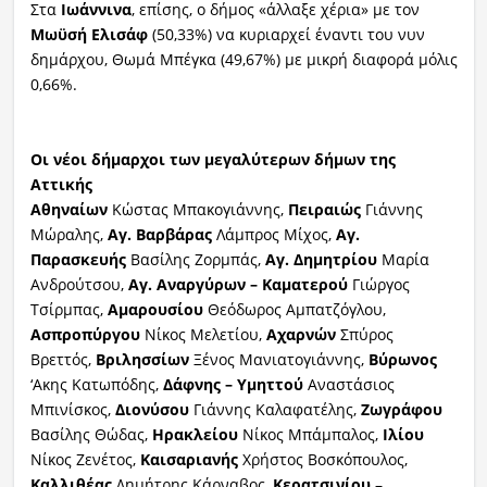
Στα
Ιωάννινα
, επίσης, ο δήμος «άλλαξε χέρια» με τον
Μωϋσή Ελισάφ
(50,33%) να κυριαρχεί έναντι του νυν
δημάρχου, Θωμά Μπέγκα (49,67%) με μικρή διαφορά μόλις
0,66%.
Οι νέοι δήμαρχοι των μεγαλύτερων δήμων της
Αττικής
Αθηναίων
Κώστας Μπακογιάννης,
Πειραιώς
Γιάννης
Μώραλης,
Αγ. Βαρβάρας
Λάμπρος Μίχος,
Αγ.
Παρασκευής
Βασίλης Ζορμπάς,
Αγ. Δημητρίου
Μαρία
Ανδρούτσου,
Αγ. Αναργύρων – Καματερού
Γιώργος
Τσίρμπας,
Αμαρουσίου
Θεόδωρος Αμπατζόγλου,
Ασπροπύργου
Νίκος Μελετίου,
Αχαρνών
Σπύρος
Βρεττός,
Βριλησσίων
Ξένος Μανιατογιάννης,
Βύρωνος
‘Ακης Κατωπόδης,
Δάφνης – Υμηττού
Αναστάσιος
Μπινίσκος,
Διονύσου
Γιάννης Καλαφατέλης,
Ζωγράφου
Βασίλης Θώδας,
Ηρακλείου
Νίκος Μπάμπαλος,
Ιλίου
Νίκος Ζενέτος,
Καισαριανής
Χρήστος Βοσκόπουλος,
Καλλιθέας
Δημήτρης Κάρναβος,
Κερατσινίου
–