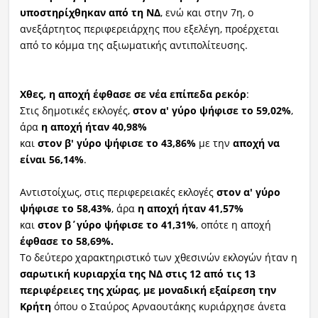
υποστηρίχθηκαν
από
τη ΝΔ
, ενώ και στην 7η, ο
ανεξάρτητος περιφερειάρχης που εξελέγη, προέρχεται
από το κόμμα της αξιωματικής αντιπολίτευσης.
Χθες, η αποχή έφθασε σε νέα επίπεδα ρεκόρ
:
Στις δημοτικές εκλογές,
στον α' γύρο ψήφισε το 59,02%
,
άρα
η αποχή ήταν 40,98%
και
στον β' γύρο ψήφισε το 43,86%
με την
αποχή να
είναι 56,14%
.
Αντιστοίχως, στις περιφερειακές εκλογές
στον α' γύρο
ψήφισε το 58,43%
, άρα
η αποχή ήταν 41,57%
και
στον β΄γύρο ψήφισε το 41,31%
, οπότε η αποχή
έφθασε το 58,69%.
Το δεύτερο χαρακτηριστικό των χθεσινών εκλογών ήταν η
σαρωτική κυριαρχία της ΝΔ στις 12 από τις 13
περιφέρειες της χώρας
,
με μοναδική εξαίρεση την
Κρήτη
όπου ο Σταύρος Αρναουτάκης κυριάρχησε άνετα