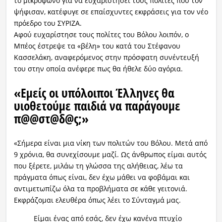
το μικρόφωνο για να ευχαριστήσει τους πολίτες που τον
ψήφισαν, κατέφυγε σε επαίσχυντες εκφράσεις για τον νέο
πρόεδρο του ΣΥΡΙΖΑ.
Αφού ευχαρίστησε τους πολίτες του Βόλου λοιπόν, ο
Μπέος έστρεψε τα «βέλη» του κατά του Στέφανου
Κασσελάκη, αναφερόμενος στην πρόσφατη συνέντευξή
του στην οποία ανέφερε πως θα ήθελε δύο αγόρια.
«Εμείς οι υπόλοιποι Έλληνες θα
υιοθετούμε παιδιά να παράγουμε
π@@στ@δ@ς;»
«Σήμερα είναι μια νίκη των πολιτών του Βόλου. Μετά από
9 χρόνια, θα συνεχίσουμε μαζί. Ως άνθρωπος είμαι αυτός
που ξέρετε, μιλάω τη γλώσσα της αλήθειας, λέω τα
πράγματα όπως είναι, δεν έχω μάθει να φοβάμαι και
αντιμετωπίζω όλα τα προβλήματα σε κάθε γειτονιά.
Εκφράζομαι ελευθέρα όπως λέει το Σύνταγμά μας.
Είμαι ένας από εσάς, δεν έχω κανένα πτυχίο