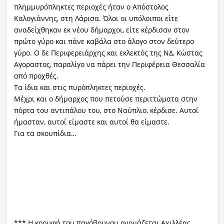
πλημμυρόπληκτες περιοχές ήταν ο Απόστολος
Καλογιάννης, στη Λάρισα. Όλοι οι υπόλοιποι είτε
Ραδιόφωνο
LIVE
αναδείχθηκαν εκ νέου δήμαρχοι, είτε κέρδισαν στον
πρώτο γύρο και πάνε καβάλα στο άλογο στον δεύτερο
γύρο. Ο δε Περιφερειάρχης και εκλεκτός της ΝΔ, Κώστας
Εκπομπές
Αγοραστος, παραλίγο να πάρει την Περιφέρεια Θεσσαλία
από προχθές.
Τα ίδια και στις πυρόπληκτες περιοχές.
Πολιτισμός
Μέχρι και ο δήμαρχος που πετούσε περιττώματα στην
πόρτα του αντιπάλου του, στο Ναύπλιο, κέρδισε. Αυτοί
ήμασταν, αυτοί είμαστε και αυτοί θα είμαστε.
Για τα σκουπίδια…
*** Η κορυφή του παγόβουνου ονομάζεται Αχιλλέας