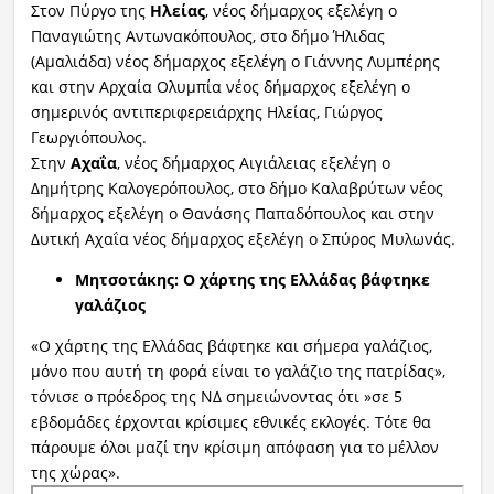
Στον Πύργο της
Ηλείας
, νέος δήμαρχος εξελέγη ο
Παναγιώτης Αντωνακόπουλος, στο δήμο Ήλιδας
(Αμαλιάδα) νέος δήμαρχος εξελέγη ο Γιάννης Λυμπέρης
και στην Αρχαία Ολυμπία νέος δήμαρχος εξελέγη ο
σημερινός αντιπεριφερειάρχης Ηλείας, Γιώργος
Γεωργιόπουλος.
Στην
Αχαΐα
, νέος δήμαρχος Αιγιάλειας εξελέγη ο
Δημήτρης Καλογερόπουλος, στο δήμο Καλαβρύτων νέος
δήμαρχος εξελέγη ο Θανάσης Παπαδόπουλος και στην
Δυτική Αχαΐα νέος δήμαρχος εξελέγη ο Σπύρος Μυλωνάς.
Μητσοτάκης: Ο χάρτης της Ελλάδας βάφτηκε
γαλάζιος
«Ο χάρτης της Ελλάδας βάφτηκε και σήμερα γαλάζιος,
μόνο που αυτή τη φορά είναι το γαλάζιο της πατρίδας»,
τόνισε ο πρόεδρος της ΝΔ σημειώνοντας ότι »σε 5
εβδομάδες έρχονται κρίσιμες εθνικές εκλογές. Τότε θα
πάρουμε όλοι μαζί την κρίσιμη απόφαση για το μέλλον
της χώρας».