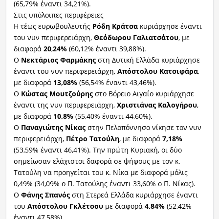
(65,79% έναντι 34,21%).
Στις υπόλοιπες περιφέρειες
Η τέως ευρωβουλευτής
Ρόδη
Κράτσα
κυριάρχησε έναντι
του νυν περιφερειάρχη,
Θεόδωρου
Γαλιατσάτου
, με
διαφορά
20
,
24%
(60,12% έναντι 39,88%).
Ο
Νεκτάριος Φαρμάκης
στη Δυτική Ελλάδα κυριάρχησε
έναντι του νυν περιφερειάρχη,
Απόστολου Κατσιφάρα
,
με διαφορά
13,08%
(56,54% έναντι 43,46%).
Ο
Κώστας Μουτζούρης
στο Βόρειο Αιγαίο κυριάρχησε
έναντι της νυν περιφερειάρχη,
Χριστιάνας Καλογήρου
,
με διαφορά
10,8%
(55,40% έναντι 44,60%).
Ο
Παναγιώτης Νίκας
στην Πελοπόννησο νίκησε τον νυν
περιφερειάρχη,
Πέτρο Τατούλη
, με διαφορά
7,18%
(53,59% έναντι 46,41%). Την πρώτη Κυριακή, οι δύο
σημείωσαν ελάχιστοι δαφορά σε ψήφους με τον κ.
Τατούλη να προηγείται του κ. Νίκα με διαφορά μόλις
0,49% (34,09% ο Π. Τατούλης έναντι 33,60% ο Π. Νίκας).
Ο
Φάνης Σπανός
στη Στερεά Ελλάδα κυριάρχησε έναντι
του
Απόστολου Γκλέτσου
με διαφορά
4,84%
(52,42%
έναντι 47,58%).