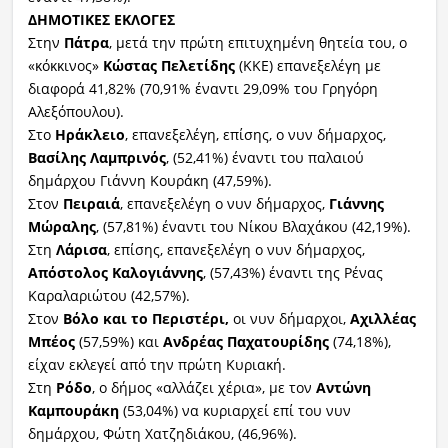
ΔΗΜΟΤΙΚΕΣ ΕΚΛΟΓΕΣ
Στην
Πάτρα
, μετά την πρώτη επιτυχημένη θητεία του, ο
«κόκκινος»
Κώστας Πελετίδης
(ΚΚΕ) επανεξελέγη με
διαφορά 41,82% (70,91% έναντι 29,09% του Γρηγόρη
Αλεξόπουλου).
Στο
Ηράκλειο
, επανεξελέγη, επίσης, ο νυν δήμαρχος,
Βασίλης Λαμπρινός
, (52,41%) έναντι του παλαιού
δημάρχου Γιάννη Κουράκη (47,59%).
Στον
Πειραιά
, επανεξελέγη ο νυν δήμαρχος,
Γιάννης
Μώραλης
, (57,81%) έναντι του Νίκου Βλαχάκου (42,19%).
Στη
Λάρισα
, επίσης, επανεξελέγη ο νυν δήμαρχος,
Απόστολος Καλογιάννης
, (57,43%) έναντι της Ρένας
Καραλαριώτου (42,57%).
Στον
Βόλο και το Περιστέρι,
οι νυν δήμαρχοι,
Αχιλλέας
Μπέος
(57,59%) και
Ανδρέας Παχατουρίδης
(74,18%),
είχαν εκλεγεί από την πρώτη Κυριακή.
Στη
Ρόδο
, ο δήμος «αλλάζει χέρια», με τον
Αντώνη
Καμπουράκη
(53,04%) να κυριαρχεί επί του νυν
δημάρχου, Φώτη Χατζηδιάκου, (46,96%).