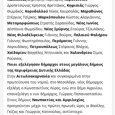
Δραπετσώνας Χρήστος Βρεττάκος,
Κηφισιάς
Γιώργος
Θωμάκος,
Κορυδαλλού
Νίκος Χουρσαλάς,
Μαραθώνος
Στέργιος Τσίρκας,
Μαρκόπουλου
Κώστας Αλαγιάννης,
Μεταμορφώσεως
Στρατής Σαραούδας,
Νέας Ιωνίας
Δέσποινα Θωμαΐδου,
Νέας Σμύρνης
Σταύρος Τζουλάκης,
Νέας Φιλαδέλφειας
Γιάννης Βούρος,
Παλαιού Φαλήρου
Γιάννης Φωστηρόπουλος,
Περάματος
Γιάννης
Λαγουδάκης,
Πετρουπόλεως
Στέφανος Βλάχος,
Χαϊδαρίου
Βαγγέλης Ντηνιακός και
Χαλανδρίου
Σίμος
Ρούσσος.
Ποιοι εξελέγησαν δήμαρχοι στους μεγάλους δήμους
της περιφέρειας Δυτικής Ελλάδας
Στην
Αιτωλοακαρνανία
και συγκεκριμένα στην
πρωτεύουσα του νομού, στο Μεσολόγγι, νέος δήμαρχος
εξελέγη ο Κωνσταντίνος Λύρος, ενώ στο δήμο Αγρινίου,
επανεξελέγη ο νυν δήμαρχος, Γιώργος Παπαναστασίου.
Στους δήμους
Ναυπακτίας και Αμφιλοχίας
προηγούνταν μέχρι τις πρώτες πρωινές ώρες οι Βασίλης
Γκίζας και Γεώργιος Κατσούλας, αντίστοιχα.