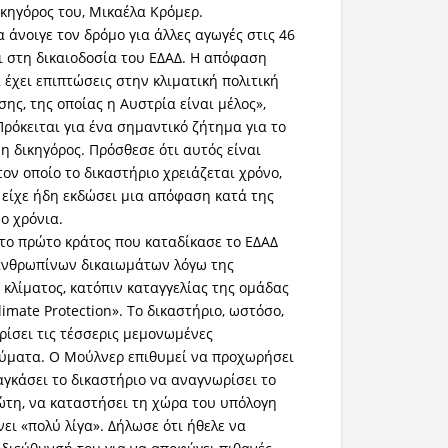
ικηγόρος του, Μικαέλα Κρόμερ.
 άνοιγε τον δρόμο για άλλες αγωγές στις 46
 στη δικαιοδοσία του ΕΔΑΔ. Η απόφαση
 έχει επιπτώσεις στην κλιματική πολιτική
ης, της οποίας η Αυστρία είναι μέλος»,
Πρόκειται για ένα σημαντικό ζήτημα για το
η δικηγόρος. Πρόσθεσε ότι αυτός είναι
τον οποίο το δικαστήριο χρειάζεται χρόνο,
ι είχε ήδη εκδώσει μια απόφαση κατά της
ο χρόνια.
 το πρώτο κράτος που καταδίκασε το ΕΔΑΔ
ανθρωπίνων δικαιωμάτων λόγω της
 κλίματος, κατόπιν καταγγελίας της ομάδας
imate Protection». Το δικαστήριο, ωστόσο,
ίσει τις τέσσερις μεμονωμένες
ύματα. Ο Μούλνερ επιθυμεί να προχωρήσει
αγκάσει το δικαστήριο να αναγνωρίσει το
ιώτη, να καταστήσει τη χώρα του υπόλογη
άνει «πολύ λίγα». Δήλωσε ότι ήθελε να