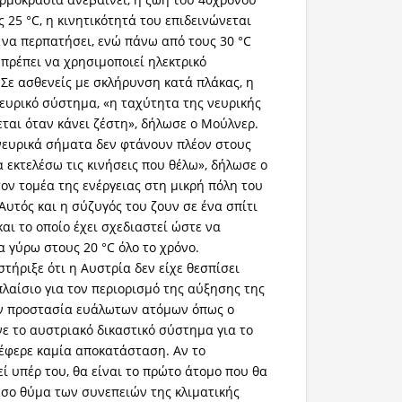
 25 °C, η κινητικότητά του επιδεινώνεται
ν να περπατήσει, ενώ πάνω από τους 30 °C
 πρέπει να χρησιμοποιεί ηλεκτρικό
 Σε ασθενείς με σκλήρυνση κατά πλάκας, η
νευρικό σύστημα, «η ταχύτητα της νευρικής
ται όταν κάνει ζέστη», δήλωσε ο Μούλνερ.
νευρικά σήματα δεν φτάνουν πλέον στους
 εκτελέσω τις κινήσεις που θέλω», δήλωσε ο
ν τομέα της ενέργειας στη μικρή πόλη του
Αυτός και η σύζυγός του ζουν σε ένα σπίτι
 και το οποίο έχει σχεδιαστεί ώστε να
α γύρω στους 20 °C όλο το χρόνο.
τήριξε ότι η Αυστρία δεν είχε θεσπίσει
πλαίσιο για τον περιορισμό της αύξησης της
ην προστασία ευάλωτων ατόμων όπως ο
ινε το αυστριακό δικαστικό σύστημα για το
σέφερε καμία αποκατάσταση. Αν το
ί υπέρ του, θα είναι το πρώτο άτομο που θα
σο θύμα των συνεπειών της κλιματικής