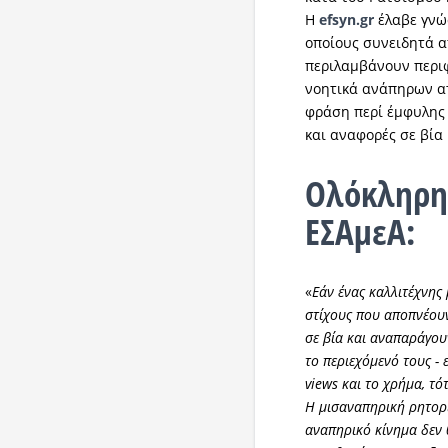
H
efsyn.gr
έλαβε γνώ
οποίους συνειδητά α
περιλαμβάνουν περι
νοητικά ανάπηρων ατ
φράση περί έμφυλης 
και αναφορές σε βία
Ολόκληρη
ΕΣΑμεΑ:
«
Εάν ένας καλλιτέχνης 
στίχους που αποπνέου
σε βία και αναπαράγου
το περιεχόμενό τους - 
views και το χρήμα, τό
Η μισαναπηρική ρητορικ
αναπηρικό κίνημα δεν 