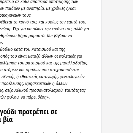
πρέπεια σε κάθε απόπειρα υποτίμησης των
ων παιδιών με αναπηρία, με χρόνιες ή/και
οικογενειών τους.
έβεται το κοινό του, και κυρίως τον εαυτό του,
γνώμη. Όχι για να σώσει την εικόνα του, αλλά για
ανθρώπινο βήμα μπροστά. Και βέβαια να
».
βούλιο κατά του Ρατσισμού και της
πός του είναι μεταξύ άλλων οι πολιτικές για
ολέμηση του ρατσισμού και της μισαλλοδοξίας,
ία ατόμων και ομάδων που στοχοποιούνται
 εθνικής ή εθνοτικής καταγωγής, γενεαλογικών
ς προέλευσης, θρησκευτικών ή άλλων
ας, σεξουαλικού προσανατολισμού, ταυτότητας
κών φύλου, να πάρει θέση
».
αγούδι προτρέπει σε
 βία