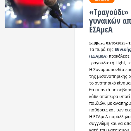
«Tραγούδι» 
γυναικών απ
ΕΣΑμεΑ
Σάββατο, 03/05/2025 - 1
Τα πυρά της
Εθνική
(ΕΣΑμεΑ)
προκάλεσε 
τραγουδιστή Light, 
Η Συνομοσπονδία επ
της μισαναπηρικής ρ
το αναπηρικό κίνημα 
θα απαντά με σοβαρό
κάθε απόπειρα υποτί
παιδιών, με αναπηρία
παθήσεις και των οικ
Η ΕΣΑμεΑ παράλληλα,
συγγνώμη και να απο
κατά του Ρατσισμού 