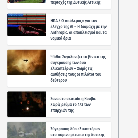
περιοχές της Δυτικής Αττικής
ΗΠΑ / Ο «πόλεμος» για τον
έλεγχο της ΑΙ – Η διαμάχη με την
Anthropic, οι αποκλεισμοί και τα
νομικά όρια
Ψάθα: Συγκλονίζει το βίντεο της
σύγκρουσης των δύο
ελικοπτέρων – Χωρίς τις
αισθήσεις τους οι πιλότοι του
δεύτερου
Ξανά στο σκοτάδι η Κούβα:
Χωρίς ρεύμα το 1/3 των
επαρχιών της
Σύγκρουση δύο ελικοπτέρων
στο πύρινο μέτωπο της δυτικής