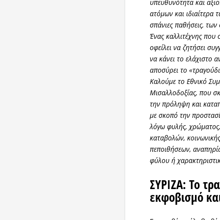
υπευθυνότητα και αξιο
ατόμων και ιδιαίτερα τ
σπάνιες παθήσεις, των 
Ένας καλλιτέχνης που σ
οφείλει να ζητήσει συγ
να κάνει το ελάχιστο 
αποσύρει το «τραγούδι
Καλούμε το Εθνικό Συμ
Μισαλλοδοξίας, που σκο
την πρόληψη και καταπ
με σκοπό την προστασ
λόγω φυλής, χρώματος,
καταβολών, κοινωνική
πεποιθήσεων, αναπηρί
φύλου ή χαρακτηριστι
ΣΥΡΙΖΑ: Το τρ
εκφοβισμό και