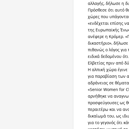
αλλαγής, δήλωσε η δ
Πρόσθεσε ότι αυτό θα
χώρες που υπάγονται
«ενδέχεται επίσης να
της Ευρωπαϊκής Ένωσ
ανέφερε η Κρόμερ. «
δικαστήριο», δήλωσε 
πιθανώς ο λόγος για 
ειδικά δεδομένου ότ
Ελβετίας πριν από δύ
Η αλπική χώρα έγινε
για παραβίαση των 
αδράνειας σε θέματα
«Senior Women for Cl
αρνήθηκε να αναγνωρ
προσφεύγουσες ως θ
περαιτέρω και να αν
δικαίωμά του, ως ιδ
για το γεγονός ότι κ