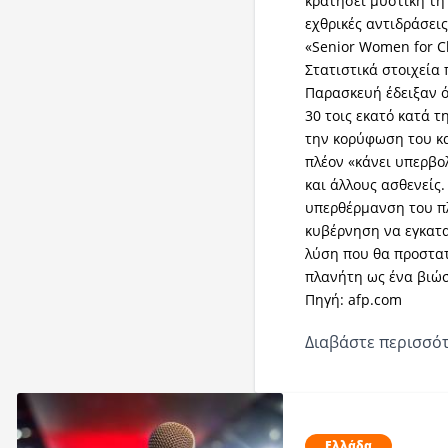
κρατήσει μυστική τη
εχθρικές αντιδράσει
«Senior Women for Cl
Στατιστικά στοιχεία
Παρασκευή έδειξαν ό
30 τοις εκατό κατά τ
την κορύφωση του κ
πλέον «κάνει υπερβολ
και άλλους ασθενείς.
υπερθέρμανση του πλ
κυβέρνηση να εγκατα
λύση που θα προστατ
πλανήτη ως ένα βιώσ
Πηγή: afp.com
Διαβάστε περισσότ
Ελλάδα