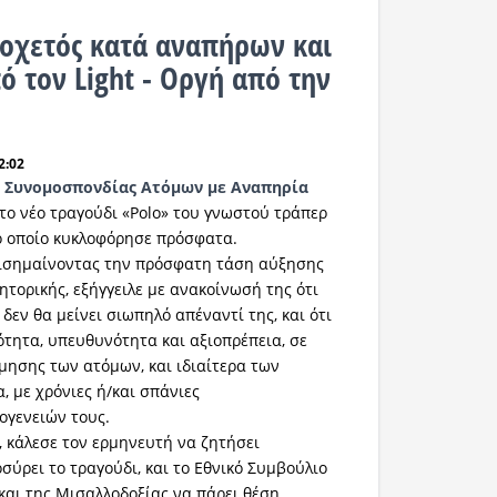
οχετός κατά αναπήρων και
ό τον Light - Οργή από την
2:02
ς Συνομοσπονδίας Ατόμων με Αναπηρία
το νέο τραγούδι «Polo» του γνωστού τράπερ
το οποίο κυκλοφόρησε πρόσφατα.
ισημαίνοντας την πρόσφατη τάση αύξησης
ητορικής, εξήγγειλε με ανακοίνωσή της ότι
δεν θα μείνει σιωπηλό απέναντί της, και ότι
τητα, υπευθυνότητα και αξιοπρέπεια, σε
μησης των ατόμων, και ιδιαίτερα των
, με χρόνιες ή/και σπάνιες
ογενειών τους.
 κάλεσε τον ερμηνευτή να ζητήσει
σύρει το τραγούδι, και το Εθνικό Συμβούλιο
και της Μισαλλοδοξίας να πάρει θέση.