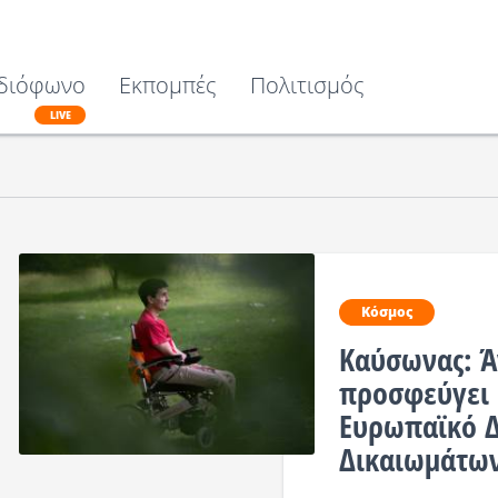
διόφωνο
Εκπομπές
Πολιτισμός
LIVE
Κόσμος
Καύσωνας: Ά
προσφεύγει 
Ευρωπαϊκό 
Δικαιωμάτω