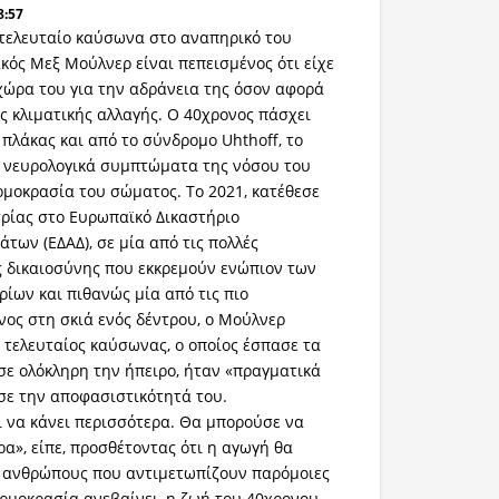
8:57
τελευταίο καύσωνα στο αναπηρικό του
ακός Μεξ Μούλνερ είναι πεπεισμένος ότι είχε
 χώρα του για την αδράνεια της όσον αφορά
ς κλιματικής αλλαγής. Ο 40χρονος πάσχει
πλάκας και από το σύνδρομο Uhthoff, το
α νευρολογικά συμπτώματα της νόσου του
ρμοκρασία του σώματος. Το 2021, κατέθεσε
ρίας στο Ευρωπαϊκό Δικαστήριο
των (ΕΔΑΔ), σε μία από τις πολλές
ς δικαιοσύνης που εκκρεμούν ενώπιον των
ίων και πιθανώς μία από τις πιο
νος στη σκιά ενός δέντρου, ο Μούλνερ
ο τελευταίος καύσωνας, ο οποίος έσπασε τα
σε ολόκληρη την ήπειρο, ήταν «πραγματικά
σε την αποφασιστικότητά του.
 να κάνει περισσότερα. Θα μπορούσε να
ρα», είπε, προσθέτοντας ότι η αγωγή θα
ς ανθρώπους που αντιμετωπίζουν παρόμοιες
ερμοκρασία ανεβαίνει, η ζωή του 40χρονου