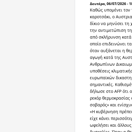
Δευτέρα, 06/07/2026 - 1
Καθώς υπομένει τον 
καροτσάκι, ο Αυστρι
δίκιο να μηνύσει τη
την αντιμετώπιση τη
από σκλήρυνση κατά 
οποίο επιδεινώνει τ
όταν αυξάνεται η θε
αγωγή κατά της Αυστ
Ανθρωπίνων Δικαιωμά
υποθέσεις κλιματική
ευρωπαϊκών δικαστηρ
σημαντικές. Καθισμέ
δήλωσε στο AFP ότι 
ρεκόρ θερμοκρασίας 
σοβαρός» και ενίσχυ
«Η κυβέρνηση πρέπει
είχε κάνει περισσότε
ωφελήσει και άλλου
δυσκολίες. Όταν η θ