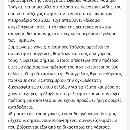
προϊστάμενο της Εισαγγελίας Εφετών Λάρισας, Λάμπρο
Τσόγκα. Να σημειωθεί ότι ο Χρήστος Κωνσταντινίδης, του
οποίου η σύζυγος άφησε την τελευταία της πνοή τον
Φεβρουάριο του 2023, είχε απευθύνει κάλεσμα
συγκέντρωση, στις 11 το πρωί της Δευτέρας για «την
απονομή δικαιοσύνης στο τραγικό αποτρόπαιο έγκλημα
των Τεμπών».
Σύμφωνα με γονείς, ο Λάμπρος Τσόγκας αρνείται να
συναντήσει συγγενείς θυμάτων και τους δικηγόρους
τους. Νωρίτερα σήμερα, ο ίδιος απέστειλε στην πρόεδρο
Εφετών Λάρισας την πρότασή του που εκτείνεται σε 996
σελίδες. Ο προϊστάμενος της Εισαγγελίας Εφετών Λάρισας
παρέλαβε στις 8 Σεπτεμβρίου την ογκωδέστατη
δικογραφία των 60.000 σελίδων για τα Τέμπη και μέσα σε
χρόνο… εξπρές πρόλαβε να τη μελετήσει και να συντάξει
πρόταση, με αποτέλεσμα να έχουν προκύψει ήδη σφοδρές
αντιδράσεις.
«Είμαστε εδώ τόσοι γονείς, τόσοι δικηγόροι και δεν μας
δέχεται», σημειώνουν εξοργισμένοι συγγενείς θυμάτων
που βρίσκονται έξω από τα δικαστήρια της Λάρισας.