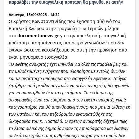
παραλάβει την εισαγγελική πρόταση θα μηνυθεί κι αυτή»
Ραδιόφωνο
Δευτέρα, 15/09/2025 - 14:32
LIVE
Ο Χρήστος Κωνσταντινίδης που έχασε τη σύζυγό του
Βασιλική Χλώρου στην τραγωδία των Τεμπών μίλησε
Εκπομπές
στο
documentonews.gr
για την προκλητική εισαγγελική
πρόταση επισημαίνοντας μια σειρά γεγονότων που δεν
έγιναν ώστε να καταλήξουμε σε αυτή την πρόκληση από
Πολιτισμός
έναν μηνυόμενο εισαγγελέα:
«Ο εφέτης ανακριτής έχει μηνυθεί για όλες τις παραλείψεις και
τις μεθοδευμένες ενέργειες που υλοποίησε με εντολή άνωθεν
και με αντίστοιχο υπόμνημα στο εισαγγελέα εφετών κ. Τσόγκα
ζητήθηκε από μερίδα συγγενών να μείνει ανοιχτή η δικογραφία
για να απαντηθούν όλα τα ερωτήματα. Το κλείσιμο της
δικογραφίας είναι εσπευσμένο από τον εφέτη ανακριτή, χωρίς
κατηγορητήριο για 30 απανθρακωμένους, που με μια έκθεση εκ
των υστέρων και του πεζοδρομίου ενσωματώθηκε στη
δικογραφία του κ. Πασπαλά. Ο εφέτης ανακριτής δέχτηκε πως
τα έλαια σιλικόνης δημιούργησαν την πυρόσφαιρα και έκαψαν
σε δεύτερο χρόνο τους ανθρώπους, πράγμα για το οποίο δεν