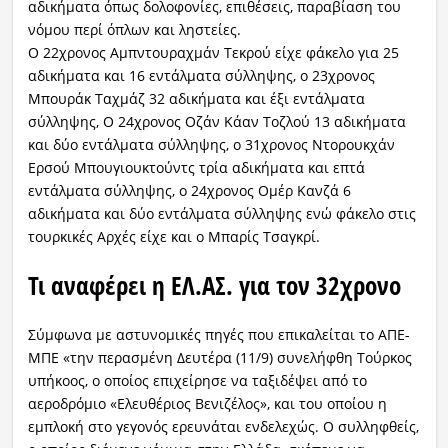
αδικήματα όπως δολοφονίες, επιθέσεις, παραβίαση του
νόμου περί όπλων και ληστείες.
Ο 22χρονος Αμπντουραχμάν Τεκρού είχε φάκελο για 25
αδικήματα και 16 εντάλματα σύλληψης, ο 23χρονος
Μπουράκ Ταχμάζ 32 αδικήματα και έξι εντάλματα
σύλληψης, Ο 24χρονος Οζάν Κάαν Τοζλού 13 αδικήματα
και δύο εντάλματα σύλληψης, ο 31χρονος Ντορουκχάν
Ερσού Μπουγιουκτούντς τρία αδικήματα και επτά
εντάλματα σύλληψης, ο 24χρονος Ομέρ Κανζά 6
αδικήματα και δύο εντάλματα σύλληψης ενώ φάκελο στις
τουρκικές Αρχές είχε και ο Μπαρίς Τσαγκρί.
Τι αναφέρει η ΕΛ.ΑΣ. για τον 32χρονο
Σύμφωνα με αστυνομικές πηγές που επικαλείται το ΑΠΕ-
ΜΠΕ «την περασμένη Δευτέρα (11/9) συνελήφθη Τούρκος
υπήκοος, ο οποίος επιχείρησε να ταξιδέψει από το
αεροδρόμιο «Ελευθέριος Βενιζέλος», και του οποίου η
εμπλοκή στο γεγονός ερευνάται ενδελεχώς. Ο συλληφθείς,