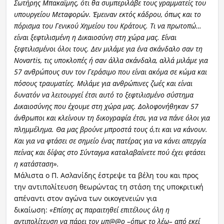
Σωτήρης Μπακαΐμης, ότι θα συμπεριλάβε τους γραμματείς του
υπουργείου Μεταφορών. Έμειναν εκτός κάδρου, όπως και το
πόρισμα του Γενικού Χημείου του Κράτους. Τι να πρωτοπώ…
είναι ξεφτιλισμένη η Δικαιοσύνη στη χώρα μας. Είναι
ξεφτιλισμένοι όλοι τους. Δεν μιλάμε για ένα σκάνδαλο σαν τη
Novartis, τις υποκλοπές ή σαν άλλα σκάνδαλα, αλλά μιλάμε για
57 ανθρώπους συν τον Γεράσιμο που είναι ακόμα σε κώμα και
πόσους τραυματίες. Μιλάμε για ανθρώπινες ζωές και είναι
δυνατόν να λειτουργεί έτσι αυτό το ξεφτιλισμένο σύστημα
Δικαιοσύνης που έχουμε στη χώρα μας. Δολοφονήθηκαν 57
άνθρωποι και κλείνουν τη δικογραφία έτσι, για να πάνε όλοι για
πλημμέλημα. Θα μας βρούνε μπροστά τους ό,τι και να κάνουν.
Και για να φτάσει σε σημείο ένας πατέρας για να κάνει απεργία
πείνας και δίψας στο Σύνταγμα καταλαβαίνετε πού έχει φτάσει
η κατάσταση».
Μάλιστα ο Π. Ασλανίδης έστρεψε τα βέλη του και προς
την αντιπολίτευση θεωρώντας τη στάση της υποκριτική
απέναντι στον αγώνα των οικογενειών για
δικαίωση:
«Επίσης ας παραιτηθεί επιτέλους όλη η
αντιπολίτευση να πάρει τον μπ@@ο –όπως το λέω– από εκεί