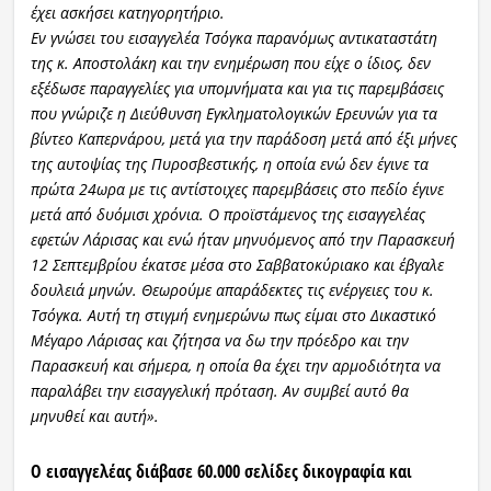
έχει ασκήσει κατηγορητήριο.
Εν γνώσει του εισαγγελέα Τσόγκα παρανόμως αντικαταστάτη
της κ. Αποστολάκη και την ενημέρωση που είχε ο ίδιος, δεν
εξέδωσε παραγγελίες για υπομνήματα και για τις παρεμβάσεις
που γνώριζε η Διεύθυνση Εγκληματολογικών Ερευνών για τα
βίντεο Καπερνάρου, μετά για την παράδοση μετά από έξι μήνες
της αυτοψίας της Πυροσβεστικής, η οποία ενώ δεν έγινε τα
πρώτα 24ωρα με τις αντίστοιχες παρεμβάσεις στο πεδίο έγινε
μετά από δυόμισι χρόνια. Ο προϊστάμενος της εισαγγελέας
εφετών Λάρισας και ενώ ήταν μηνυόμενος από την Παρασκευή
12 Σεπτεμβρίου έκατσε μέσα στο Σαββατοκύριακο και έβγαλε
δουλειά μηνών. Θεωρούμε απαράδεκτες τις ενέργειες του κ.
Τσόγκα. Αυτή τη στιγμή ενημερώνω πως είμαι στο Δικαστικό
Μέγαρο Λάρισας και ζήτησα να δω την πρόεδρο και την
Παρασκευή και σήμερα, η οποία θα έχει την αρμοδιότητα να
παραλάβει την εισαγγελική πρόταση. Αν συμβεί αυτό θα
μηνυθεί και αυτή».
Ο εισαγγελέας διάβασε 60.000 σελίδες δικογραφία και