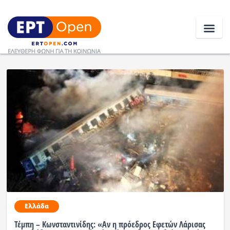
Ειδήσεις
Ελλάδα
Κοινωνία
Πολιτική
Οικονομία
Αθλητικά
Ελλάδα
Κόσμος
Τέμπη – Κωνσταντινίδης: «Αν η πρόεδρος Εφετών Λάρισας