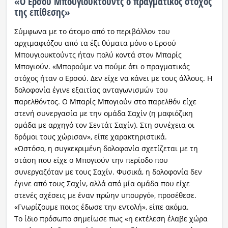
«Ο Ερσού Μπουγιουκτούντς ο πραγματικός στόχος
της επίθεσης»
Σύμφωνα με το άτομο από το περιβάλλον του
αρχιμαφιόζου από τα έξι θύματα μόνο ο Ερσού
Μπουγιουκτούντς ήταν πολύ κοντά στον Μπαρίς
Μπογιούν. «Μπορούμε να πούμε ότι ο πραγματικός
στόχος ήταν ο Ερσού. Δεν είχε να κάνει με τους άλλους. Η
δολοφονία έγινε εξαιτίας ανταγωνισμών του
παρελθόντος. Ο Μπαρίς Μπογιούν στο παρελθόν είχε
στενή συνεργασία με την ομάδα Σαχίν (η μαφιόζικη
ομάδα με αρχηγό τον Σεντάτ Σαχίν). Στη συνέχεια οι
δρόμοι τους χώρισαν», είπε χαρακτηριστικά.
«Ωστόσο, η συγκεκριμένη δολοφονία σχετίζεται με τη
στάση που είχε ο Μπογιούν την περίοδο που
συνεργαζόταν με τους Σαχίν. Φυσικά, η δολοφονία δεν
έγινε από τους Σαχίν, αλλά από μία ομάδα που είχε
στενές σχέσεις με έναν πρώην υπουργό», προσέθεσε.
«Γνωρίζουμε ποιος έδωσε την εντολή», είπε ακόμα.
Το ίδιο πρόσωπο σημείωσε πως «η εκτέλεση έλαβε χώρα