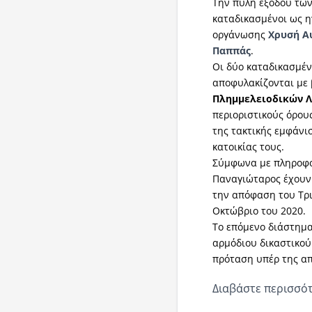
Την πύλη εξόδου τω
καταδικασμένοι ως η
οργάνωσης
Χρυσή Α
Παππάς
.
Οι δύο καταδικασμέν
αποφυλακίζονται με
Πλημμελειοδικών Λ
περιοριστικούς όρου
της τακτικής εμφάνι
κατοικίας τους.
Σύμφωνα με πληροφορ
Παναγιώταρος έχουν 
την απόφαση του Τρ
Οκτώβριο του 2020.
Το επόμενο διάστημα
αρμόδιου δικαστικού
πρόταση υπέρ της α
Διαβάστε περισσότ