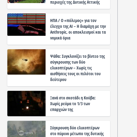
περιοχές της Δυτικής Αττικής
ΗΠΑ / Ο «πόλεμος» για τον
έλεγχο της ΑΙ – Η διαμάχη με την
Anthropic, οι αποκλεισμοί και τα
νομικά όρια
Ψάθα: Συγκλονίζει το βίντεο της
σύγκρουσης των δύο
ελικοπτέρων – Χωρίς τις
αισθήσεις τους οι πιλότοι του
δεύτερου
Ξανά στο σκοτάδι η Κούβα:
Χωρίς ρεύμα το 1/3 των
επαρχιών της
Σύγκρουση δύο ελικοπτέρων
στο πύρινο μέτωπο της δυτικής