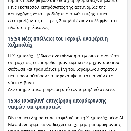
Ισραήλ προκλήθηκαν από δύο χειροβομβίδες», δήλωσε ο
Γενς Γέσπερσον, εκπρόσωπος της αστυνομίας της
Κοπεγχάγης κατά την διάρκεια συνέντευξης Τύπου
διευκρινίζοντας ότι τρεις Σουηδοί έχουν συλληφθεί στο
πλαίσιο της έρευνας.
15:54 Νέες απώλειες του Ισραήλ αναφέρει η
Χεζμπολάχ
Η Χεζμπολάχ εξέδωσε ανακοίνωση στην οποία αναφέρει
ότι μαχητές της πυροδότησαν εκρηκτικό μηχανισμό που
σκότωσε και τραυμάτισε μέλη του ισραηλινού στρατού
που προσπαθούσαν να παρακάμψουν το Γιαρούν στο
νότιο Λίβανο.
Δεν υπήρξε άμεση δήλωση από τον ισραηλινό στρατό.
15:43 Ισραηλινή επιχείρηση απομάκρυνσης
νεκρών και τραυματιών
Βίντεο που δημοσίευσε το φιλικό με τη Χεζμπολάχ μέσο Al
Mayadeen φέρεται να δείχνει επιχείρηση απομάκρυνσης