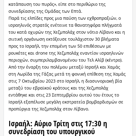
κατάπαυση του πυρός», είπε στο περιθώριο της
συνεδρίασης της Ομάδας των Επτά.
Παρά τις ελπίδες προς μια παύση των εχθροπραξιών, ο
ισραηλινός στρατός ενέτεινε τα θανατηφόρα πλήγματά
του κατά οχυρών της Χεζμπολάχ στον νότιο Λίβανο και η
σιιτική οργάνωση εκτόξευσε τουλάχιστον 30 βλήματα
προς το Ισραήλ, την επομένη των 50 επιθέσεων με
ρουκέτες και drone της Χεζμπολάχ εναντίον ισραηλινών
περιοχών, συμπεριλαμβανομένου του Τελ Αλίβ (κέντρο).
Από την έναρξη του πολέμου μεταξύ Ισραήλ και Χαμάς
στη Λωρίδα της Γάζας μετά τη φονική επίθεση της Χαμάς
στις 7 Οκτωβρίου 2023 στο Ισραήλ, η διασυνοριακή βία
μεταξύ του εβραϊκού κράτους και της Χεζμπολάχ
εντάθηκε και στις 23 Σεπτεμβρίου αυτού του έτους το
Ισραήλ εξαπέλυσε μεγάλη εκστρατεία βομβαρδισμών σε
προπύργια της Χεζμπολάχ στον Λίβανο.
Ισραήλ: Αύριο Τρίτη στις 17:30 η
συνεδρίαση του υπουργικού