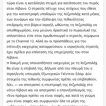
τώρα είναι η κατάλληλη στιγμή για κατάπαυση του πυρός
στον Λίβανο. Ο στρατός πέτυχε τους στόχους που έθεσε
για την καταστροφή υποδομών της Χεζμπολάχ κατά μήκος
των συνόρων και την εξάλειψη της πιθανότητας
επιδρομής στο βόρειο Ισραήλ, ωθώντας τη Χεζμπολάχ να
οπισθοχωρήσει, ενώ μειώνει δραστικά το πυραυλικό της
οπλοστάσιο, είπε στον πρωθυπουργό ο στρατός, σύμφωνα
με το Channel 12. Αλλά αν οι προσπάθειες για την
επίτευξη εκεχειρίας καταρρεύσουν, ο ισραηλινός στρατός
έχει σχέδια για επέκταση της επιχείρησής του στον
Λίβανο.
Η δοκιμή μιας οποιασδήποτε εκεχειρίας με τη Χεζμπολάχ
θα είναι η επιβολή της, δήλωσε από την πλευρά του ο
Ισραηλινός υπουργός Εξωτερικών Γκίντεον Σάαρ. Δύο
στοιχεία της πιθανής συμφωνίας πρέπει να επιβληθούν,
λέει, — να αποτραπεί η επιστροφή της Χεζμπολάχ στο
νότιο Λίβανο και να αποτραπεί ο επανεξοπλισμός της.
«Ένα πράγμα πρέπει να είναι σαφές, και κατά τη γνώμη
μου είναι σαφές και συμφωνούν όλα τα μέρη της