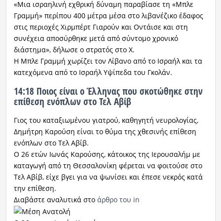
«Μια ισραηλινή εχθρική δύναμη παραβίασε τη «Μπλε
Γραμμή» περίπου 400 μέτρα μέσα στο λιβανέζικο έδαφος
στις περιοχές Χιρμπέρτ Γιαρούν και Οντάισε και στη
συνέχεια αποσύρθηκε μετά από σύντομο χρονικό
διάστημα», δήλωσε ο στρατός στο Χ.
Η Μπλε Γραμμή χωρίζει τον Λίβανο από το Ισραήλ και τα
κατεχόμενα από το Ισραήλ Υψίπεδα του Γκολάν.
14:18 Ποιος είναι ο Έλληνας που σκοτώθηκε στην
επίθεση ενόπλων στο Τελ Αβίβ
Γιος του καταξιωμένου γιατρού, καθηγητή νευρολογίας,
Δημήτρη Καρούση είναι το θύμα της χθεσινής επίθεση
ενόπλων στο Τελ Αβίβ.
Ο 26 ετών Ιωνάς Καρούσης, κάτοικος της Ιερουσαλήμ με
καταγωγή από τη Θεσσαλονίκη φέρεται να φοιτούσε στο
Τελ Αβίβ, είχε βγει για να ψωνίσει και έπεσε νεκρός κατά
την επίθεση.
Διαβάστε αναλυτικά στο
άρθρο του in