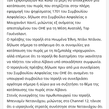
των εχθροπραξιών και καλώ τα μέρη να αποδεχθούν μια
κατάπαυση του πυρός που στηρίζεται στην πλήρη
εφαρμογή του ψηφίσματος 1701 του Συμβουλίου
Ασφαλείας», δήλωσε στο Συμβούλιο Ασφαλείας ο
Μουχανάντ Χαντί, μιλώντας εξ ονόματος του
απεσταλμένου του ΟΗΕ για τη Μέση Ανατολή, Τορ
Γουένσλαντ.
Ο πρέσβης του Ισραήλ στα Ηνωμένα Έθνη, Ντάνι Ντάνον,
δήλωσε σήμερα το απόγευμα ότι οι συνομιλίες για
κατάπαυση του πυρός με τη Χεζμπολάχ «προχωρούν»,
αλλά επέμεινε ότι το Ισραήλ θα διατηρήσει την ικανότητα
να πλήττει τον νότιο Λίβανο υπό οποιαδήποτε συμφωνία.
Ο Ισραηλινός πρέσβης δήλωσε πριν από μια συνεδρίαση
του Συμβουλίου Ασφαλείας του ΟΗΕ ότι αναμένει το
υπουργικό συμβούλιο του Ισραήλ να συνεδριάσει
αργότερα σήμερα ή αύριο για να συζητήσει το θέμα της
κατάπαυσης του πυρός στον Λίβανο.
Στενός συνεργάτης του πρωθυπουργού του Ισραήλ,
Μπενιαμίν Νετανιάχου, μιλώντας στο Channel 12, τόνισε
ότι ο ισραηλινός στρατός συνέστησε στον Νετανιάχου ότι