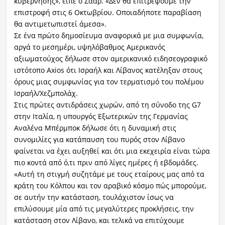
κυβέρνησης», είπε ο Σάαρ. «Δεν θα επιτρέψουμε την
επιστροφή στις 6 Οκτωβρίου. Οποιαδήποτε παραβίαση
θα αντιμετωπιστεί άμεσα».
Σε ένα πρώτο δημοσίευμα αναφορικά με μια συμφωνία,
αργά το μεσημέρι, υψηλόβαθμος Αμερικανός
αξιωματούχος δήλωσε στον αμερικανικό ειδησεογραφικό
ιστότοπο Axios ότι Ισραήλ και Λίβανος κατέληξαν στους
όρους μιας συμφωνίας για τον τερματισμό του πολέμου
Ισραήλ/Χεζμπολάχ.
Στις πρώτες αντιδράσεις χωρών, από τη σύνοδο της G7
στην Ιταλία, η υπουργός Εξωτερικών της Γερμανίας
Αναλένα Μπέρμποκ δήλωσε ότι η δυναμική στις
συνομιλίες για κατάπαυση του πυρός στον Λίβανο
φαίνεται να έχει αυξηθεί και ότι μια εκεχειρία είναι τώρα
πιο κοντά από ό,τι πριν από λίγες ημέρες ή εβδομάδες.
«Αυτή τη στιγμή συζητάμε με τους εταίρους μας από τα
κράτη του Κόλπου και τον αραβικό κόσμο πώς μπορούμε,
σε αυτήν την κατάσταση, τουλάχιστον ίσως να
επιλύσουμε μία από τις μεγαλύτερες προκλήσεις, την
κατάσταση στον Λίβανο, και τελικά να επιτύχουμε