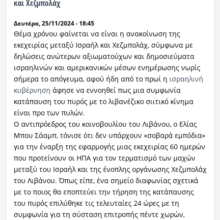
και Χεζμπολάχ
Ραδιόφωνο
Δευτέρα, 25/11/2024 - 18:45
LIVE
Θέμα χρόνου φαίνεται να είναι η ανακοίνωση της
εκεχειρίας μεταξύ Ισραήλ και Χεζμπολάχ, σύμφωνα με
Εκπομπές
δηλώσεις ανώτερων αξιωματούχων και δημοσιεύματα
ισραηλινών και αμερικανικών μέσων ενημέρωσης νωρίς
σήμερα το απόγευμα, αφού ήδη από το πρωί η
ισραηλινή
Πολιτισμός
κυβέρνηση
άφησε να εννοηθεί πως μια συμφωνία
κατάπαυση του πυρός με το λιβανέζικο σιιτικό κίνημα
είναι προ των πυλών.
Ο αντιπρόεδρος του κοινοβουλίου του Λιβάνου, ο Ελίας
Μπου Σάαμπ, τόνισε ότι δεν υπάρχουν «σοβαρά εμπόδια»
για την έναρξη της εφαρμογής μιας εκεχειρίας 60 ημερών
που προτείνουν οι ΗΠΑ για τον τερματισμό των μαχών
μεταξύ του Ισραήλ και της ένοπλης οργάνωσης Χεζμπολάχ
του Λιβάνου. Όπως είπε, ένα σημείο διαφωνίας σχετικά
με το ποιος θα εποπτεύει την τήρηση της κατάπαυσης
του πυρός επιλύθηκε τις τελευταίες 24 ώρες με τη
συμφωνία για τη σύσταση επιτροπής πέντε χωρών,