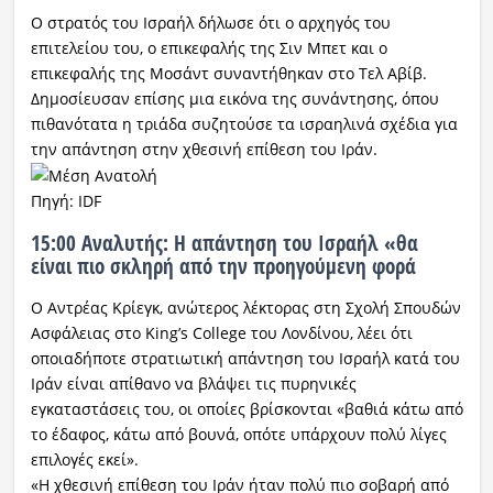
Ο στρατός του Ισραήλ δήλωσε ότι ο αρχηγός του
επιτελείου του, ο επικεφαλής της Σιν Μπετ και ο
επικεφαλής της Μοσάντ συναντήθηκαν στο Τελ Αβίβ.
Δημοσίευσαν επίσης μια εικόνα της συνάντησης, όπου
πιθανότατα η τριάδα συζητούσε τα ισραηλινά σχέδια για
την απάντηση στην χθεσινή επίθεση του Ιράν.
Πηγή: IDF
15:00 Αναλυτής: Η απάντηση του Ισραήλ «θα
είναι πιο σκληρή από την προηγούμενη φορά
Ο Αντρέας Κρίεγκ, ανώτερος λέκτορας στη Σχολή Σπουδών
Ασφάλειας στο King’s College του Λονδίνου, λέει ότι
οποιαδήποτε στρατιωτική απάντηση του Ισραήλ κατά του
Ιράν είναι απίθανο να βλάψει τις πυρηνικές
εγκαταστάσεις του, οι οποίες βρίσκονται «βαθιά κάτω από
το έδαφος, κάτω από βουνά, οπότε υπάρχουν πολύ λίγες
επιλογές εκεί».
«Η χθεσινή επίθεση του Ιράν ήταν πολύ πιο σοβαρή από