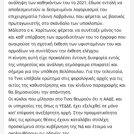
ανάληψη των καθηκόντων του το 2021, έδωσε εντολή να
αποδεσμευτούν οι δεσμευμένοι λογαριασμοί του
επιχειρηματία Γιάννη Λαβράνου, που φέρεται ως βασικός
πρωταγωνιστής στο σκάνδαλο των υποκλοπών.
Μάλιστα ο κ. Χαρίτωνος φέρεται να συνέταξε μόνος του
και καθ’ υπέρβαση των αρμοδιοτήτων του το έγγραφο που
αναιρούσε τη σχετική έκθεση των υφισταμένων του και
αρμοδίων να συντάξουν την έκθεση ελέγχου.
Η κίνηση αυτή είχε προκαλέσει έντονη δυσφορία εντός
της υπηρεσίας και ανάλογη ατμόσφαιρα επικρατεί και
σήμερα για την υπόθεση Βελόπουλου. Για την τελευταία,
το Tvxs υπέβαλε ερώτημα στις φορολογικές αρχές για τις
αιτίες της καθυστέρησης και τον κίνδυνο παραγραφής και
θα δημοσιεύσει την απάντηση.
Οι κύκλοι που μίλησαν στο Tvxs θεωρούν ότι η ΑΑΔΕ, και
οι υπηρεσίες της όπως η ΥΕΔΔΕ, έχει εξελιχθεί σε μόνο
κατ’ επίφαση ανεξάρτητη αρχή. Στην πραγματικότητα
όλες τις κρίσιμες θέσεις έχουν καταλάβει στελέχη
προσκείμενα στην κυβέρνηση της ΝΔ και έτοιμα να
ακολουθήσουν τις οδηγίες της.