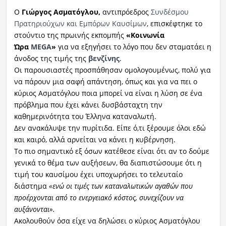
Ο
Γιώργος Ασματόγλου,
αντιπρόεδρος
Συνδέσμου
Πρατηριούχων και Εμπόρων Καυσίμων
, επισκέφτηκε το
στούντιο της πρωινής εκπομπής
«Κοινωνία
Ώρα
MEGA
»
για να εξηγήσει το λόγο που δεν σταματάει η
άνοδος της τιμής της
βενζίνης
.
Οι παρουσιαστές προσπάθησαν ομολογουμένως, πολύ για
να πάρουν μια σαφή απάντηση, όπως και για να πει ο
κύριος Ασματόγλου ποια μπορεί να είναι η λύση σε ένα
πρόβλημα που έχει κάνει δυσβάσταχτη την
καθημερινότητα του Έλληνα καταναλωτή.
Δεν ανακάλυψε την πυρίτιδα. Είπε ό,τι ξέρουμε όλοι εδώ
και καιρό, αλλά αρνείται να κάνει η κυβέρνηση.
Το πιο σημαντικό εξ όσων κατέθεσε είναι ότι αν το δούμε
γενικά το θέμα των αυξήσεων, θα διαπιστώσουμε ότι η
τιμή του καυσίμου έχει υποχωρήσει το τελευταίο
διάστημα
«ενώ οι τιμές των καταναλωτικών αγαθών που
προέρχονται από το ενεργειακό κόστος, συνεχίζουν να
αυξάνονται».
Ακολουθούν όσα είχε να δηλώσει ο κύριος Ασματόγλου