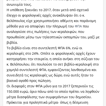
ανωνυμία τους.
Η υπόθεση ξεκινάει το 2017, όταν μετά από σχετικό
έλεγχο οι φορολογικές αρχές ανακάλυψαν ότι ο κ.
Βελόπουλος είχε χρησιμοποιήσει αθέμιτη και παράνομη
μέθοδο για να αποφύγει την πληρωμή του
ΦΠΑ
που
αναλογούσε στις πωλήσεις των κεραλοιφών, που
προωθούσε μέσω των τηλεοπτικών εκπομπών του, μαζί με
βιβλία.
Το βιβλίο είναι στο συντελεστή ΦΠΑ 6%, ενώ οι
κεραλοιφές στο 24%. Οπότε οι φορολογικές αρχές έχουν
κατηγορήσει την εταιρεία, η οποία ανήκει στη σύζυγο του
κ. Βελόπουλου, ότι πουλούσε το σετ βιβλίο-κεραλοιφή στο
χαμηλό συντελεστή ΦΠΑ, εμφανίζοντας λανθασμένα και
συνειδητά τις κεραλοιφές ως δώρο, ενώ αυτές ήταν το
βασικό αγαθό προς πώληση.
Οι διαφορές στον ΦΠΑ μόνο για το 2017 ξεπερνούν τις
150.000 ευρώ, όριο πάνω από το οποίο πρέπει να ληφθούν
μέτρα διασφάλισης των συμφερόντων του δημοσίου.
Πρόκειται για προληπτικά μέτρα- όπως η δέσμευση