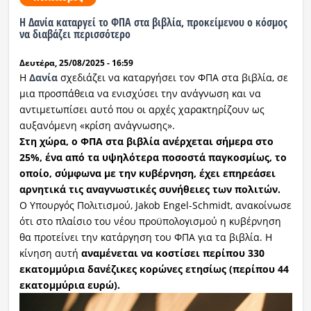
Η Δανία καταργεί το ΦΠΑ στα βιβλία, προκείμενου ο κόσμος
Ραδιόφωνο
να διαβάζει περισσότερο
LIVE
Δευτέρα, 25/08/2025 - 16:59
Εκπομπές
Η
Δανία
σχεδιάζει να καταργήσει τον ΦΠΑ στα βιβλία, σε
μια προσπάθεια να ενισχύσει την ανάγνωση και να
αντιμετωπίσει αυτό που οι αρχές χαρακτηρίζουν ως
αυξανόμενη «κρίση ανάγνωσης».
Πολιτισμός
Στη χώρα, ο ΦΠΑ στα βιβλία ανέρχεται σήμερα στο
25%, ένα από τα υψηλότερα ποσοστά παγκοσμίως, το
οποίο, σύμφωνα με την κυβέρνηση, έχει επηρεάσει
αρνητικά τις αναγνωστικές συνήθειες των πολιτών.
Ο Υπουργός Πολιτισμού, Jakob Engel-Schmidt, ανακοίνωσε
ότι στο πλαίσιο του νέου προϋπολογισμού η κυβέρνηση
θα προτείνει την κατάργηση του ΦΠΑ για τα βιβλία. Η
κίνηση αυτή
αναμένεται να κοστίσει περίπου 330
εκατομμύρια δανέζικες κορώνες ετησίως (περίπου 44
εκατομμύρια ευρώ).