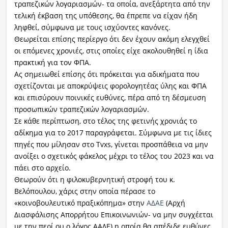
τραπεζικών λογαριασμών- τα οποία, ανεξάρτητα από την
τελική έκβαση της υπόθεσης, θα έπρεπε να είχαν ήδη
ληφθεί, σύμφωνα με τους ισχύοντες κανόνες.
Θεωρείται επίσης περίεργο ότι δεν έχουν ακόμη ελεγχθεί
οι επόμενες χρονιές, στις οποίες είχε ακολουθηθεί η ίδια
πρακτική για τον ΦΠΑ.
Ας σημειωθεί επίσης ότι πρόκειται για αδικήματα που
σχετίζονται με αποκρύψεις φορολογητέας ύλης και ΦΠΑ
και επισύρουν ποινικές ευθύνες, πέρα από τη δέσμευση
προσωπικών τραπεζικών λογαριασμών.
Σε κάθε περίπτωση, στο τέλος της φετινής χρονιάς το
αδίκημα για το 2017 παραγράφεται. Σύμφωνα με τις ίδιες
πηγές που μίλησαν στο Tvxs, γίνεται προσπάθεια να μην
ανοίξει ο σχετικός φάκελος μέχρι το τέλος του 2023 και να
πάει στο αρχείο.
Θεωρούν ότι η φιλοκυβερνητική στροφή του κ.
Βελόπουλου, χάρις στην οποία πέρασε το
«κοινοβουλευτικό πραξικόπημα» στην
ΑΔΑΕ
(Αρχή
Διασφάλισης Απορρήτου Επικοινωνιών- να μην συγχέεται
με την περί ου ο λόγος ΑΑΔΕ) η οποία θα απέδιδε ευθύνες