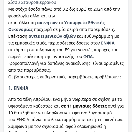
Σ
ίσσυ Σταυροπιερράκου
Mε στόχο έσοδα πάνω από 3,2 δις ευρώ το 2024 από την
φορολογία αλλά και την
εκμετάλλευση
ακινήτων
το
Υπουργείο Εθνικής
Οικονομίας
προχωρά σε μία σειρά από παρεμβάσεις.
Επέκταση
αντικειμενικών αξιών
και ευθυγράμμιση με
τις εμπορικές τιμές, περισσότερες δόσεις στον
ΕΝΦΙΑ
,
αυτόματη συμπλήρωση του Ε9 για γονικές παροχές και
δωρεές, επέκταση της αναστολής του
ΦΠΑ
,
φοροαπαλλαγή για δαπάνες ανακαίνισης, είναι ορισμένες
από τις παρεμβάσεις.
Οι βασικότερες κυβερνητικές παρεμβάσεις προβλέπουν :
1. ΕΝΦΙΑ
Από τα τέλη Απριλίου, ένα μήνα νωρίτερα σε σχέση με το
υφιστάμενο καθεστώς και
σε 11 μηνιαίες δόσεις
αντί για
10 θα κληθούν να πληρώσουν το φετινό λογαριασμό
του ΕΝΦΙΑ πάνω από 6 εκατομμύρια ιδιοκτήτες ακινήτων.
Σύμφωνα με τον σχεδιασμό, αφού ολοκληρωθεί η