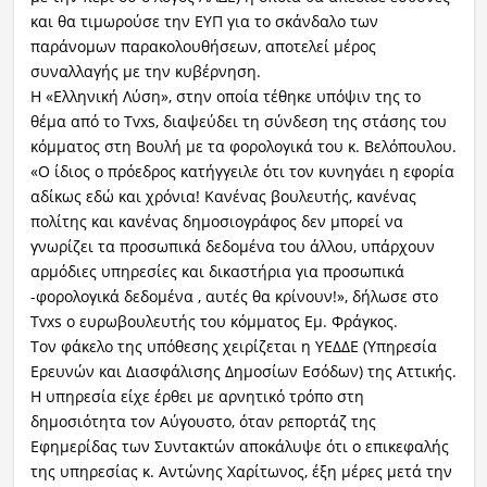
και θα τιμωρούσε την ΕΥΠ για το σκάνδαλο των
παράνομων παρακολουθήσεων, αποτελεί μέρος
συναλλαγής με την κυβέρνηση.
Η «Ελληνική Λύση», στην οποία τέθηκε υπόψιν της το
θέμα από το Tvxs, διαψεύδει τη σύνδεση της στάσης του
κόμματος στη Βουλή με τα φορολογικά του κ. Βελόπουλου.
«Ο ίδιος ο πρόεδρος κατήγγειλε ότι τον κυνηγάει η εφορία
αδίκως εδώ και χρόνια! Κανένας βουλευτής, κανένας
πολίτης και κανένας δημοσιογράφος δεν μπορεί να
γνωρίζει τα προσωπικά δεδομένα του άλλου, υπάρχουν
αρμόδιες υπηρεσίες και δικαστήρια για προσωπικά
-φορολογικά δεδομένα , αυτές θα κρίνουν!», δήλωσε στο
Tvxs ο ευρωβουλευτής του κόμματος Εμ. Φράγκος.
Τον φάκελο της υπόθεσης χειρίζεται η ΥΕΔΔΕ (Υπηρεσία
Ερευνών και Διασφάλισης Δημοσίων Εσόδων) της Αττικής.
Η υπηρεσία είχε έρθει με αρνητικό τρόπο στη
δημοσιότητα τον Αύγουστο, όταν ρεπορτάζ της
Εφημερίδας των Συντακτών αποκάλυψε ότι ο επικεφαλής
της υπηρεσίας κ. Αντώνης Χαρίτωνος, έξη μέρες μετά την