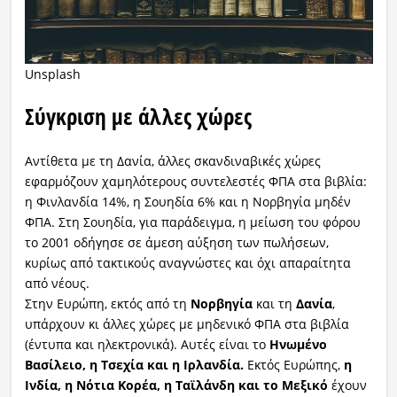
Unsplash
Σύγκριση με άλλες χώρες
Αντίθετα με τη Δανία, άλλες σκανδιναβικές χώρες
εφαρμόζουν χαμηλότερους συντελεστές ΦΠΑ στα βιβλία:
η Φινλανδία 14%, η Σουηδία 6% και η Νορβηγία μηδέν
ΦΠΑ. Στη Σουηδία, για παράδειγμα, η μείωση του φόρου
το 2001 οδήγησε σε άμεση αύξηση των πωλήσεων,
κυρίως από τακτικούς αναγνώστες και όχι απαραίτητα
από νέους.
Στην Ευρώπη, εκτός από τη
Νορβηγία
και τη
Δανία
,
υπάρχουν κι άλλες χώρες με μηδενικό ΦΠΑ στα βιβλία
(έντυπα και ηλεκτρονικά). Αυτές είναι το
Ηνωμένο
Βασίλειο, η Τσεχία και η Ιρλανδία.
Εκτός Ευρώπης,
η
Ινδία, η Νότια Κορέα, η Ταϊλάνδη και το Μεξικό
έχουν