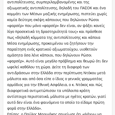
αντιπολίτευσης, συμπεριλαμβανομένης και της
αξιωματικής αντιπολίτευσης, δηλαδή του ΠΑΣΟΚ και ένα
κομμάτι των Μέσων μαζικής ενημέρωσης, πιστεύει χωρίς
καμία δεύτερη σκέψη κάποιους που δηλώνουν Ρώσοι
«φαρσέρ» που μόνο «φαρσέρ» δεν είναι, αν ψάξει κανείς
λίγο προσεκτικά τη δραστηριότητά τους» και πρόσθεσε
πως «δηλαδή κόμματα της αντιπολίτευσης και κάποια
Μέσα ενημέρωσης, προκειμένου να ζητήσουν την
παραίτηση ενός κρατικού αξιωματούχου, υιοθετούν
αμάσητα όσα λένε κάποιοι, που δηλώνουν Ρώσοι
«φαρσέρ». Αυτό είναι μεγάλο πρόβλημα και θεωρώ ότι δεν
ωφελεί καθόλου τη χώρα. Δείτε τη διαφορά των
αντιδράσεων στην Ελλάδα στην περίπτωση Ντόκου μετά
μάλιστα και από όσα είπε ο ίδιος ο γενικός γραμματέας
αρμόδιος για την Εθνική Ασφάλεια, ο κ. Ντόκος και πώς
διαφορετικά αντιμετώπισαν τα υπόλοιπα κράτη
αντίστοιχα περιστατικά, μάλιστα με ηγέτες κρατών, γιατί
αυτό δεν είναι ένα φαινόμενο το οποίο το είδαμε πρώτη
φορά στην Ελλάδα».
Επίσης, ο Παύλος Μαρινάκης σημείωσε ότι «ψάχνω να