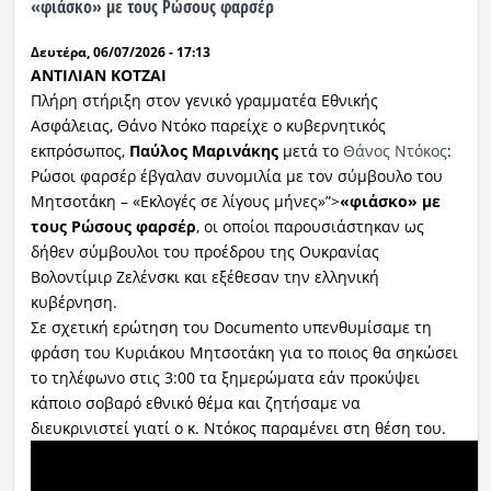
«φιάσκο» με τους Ρώσους φαρσέρ
Ραδιόφωνο
Δευτέρα, 06/07/2026 - 17:13
LIVE
ΑΝΤΙΛΙΑΝ ΚΟΤΖΑΙ
Πλήρη στήριξη στον γενικό γραµµατέα Εθνικής
Εκπομπές
Ασφάλειας, Θάνο Ντόκο παρείχε ο κυβερνητικός
εκπρόσωπος,
Παύλος Μαρινάκης
μετά το
Θάνος Ντόκος
:
Ρώσοι φαρσέρ έβγαλαν συνομιλία με τον σύμβουλο του
Πολιτισμός
Μητσοτάκη – «Εκλογές σε λίγους μήνες»”>
«φιάσκο» με
τους Ρώσους φαρσέρ
, οι οποίοι παρουσιάστηκαν ως
δήθεν σύµβουλοι του προέδρου της Ουκρανίας
Βολοντίµιρ Ζελένσκι και εξέθεσαν την ελληνική
κυβέρνηση.
Σε σχετική ερώτηση του Documento υπενθυμίσαμε τη
φράση του Κυριάκου Μητσοτάκη για το ποιος θα σηκώσει
το τηλέφωνο στις 3:00 τα ξημερώματα εάν προκύψει
κάποιο σοβαρό εθνικό θέμα και ζητήσαμε να
διευκρινιστεί γιατί ο κ. Ντόκος παραμένει στη θέση του.