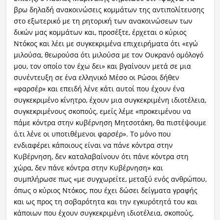
βρω δηλαδή ανακοινώσεις κομμάτων της αντιπολίτευσης
στο εξωτερικό με τη ρητορική των ανακοινώσεων των
δικών μας κομμάτων και, προσέξτε, έρχεται ο κύριος
Ντόκος και λέει με συγκεκριμένα επιχειρήματα ότι «εγώ
μιλούσα, θεωρούσα ότι μιλούσα με τον Ουκρανό ομόλογό
μου, τον οποίο τον έχω δει» και βγαίνουν μετά σε μια
συνέντευξη σε ένα ελληνικό Μέσο οι Ρώσοι δήθεν
«φαρσέρ» και επειδή λένε κάτι αυτοί που έχουν ένα
συγκεκριμένο κίνητρο, έχουν μια συγκεκριμένη ιδιοτέλεια,
συγκεκριμένους σκοπούς, εμείς λέμε «προκειμένου να
πάμε κόντρα στην κυβέρνηση Μητσοτάκη, θα πιστέψουμε
ό,τι λένε οι υποτιθέμενοι φαρσέρ». Το μόνο που
ενδιαφέρει κάποιους είναι να πάνε κόντρα στην
Κυβέρνηση, δεν καταλαβαίνουν ότι πάνε κόντρα στη
χώρα, δεν πάνε κόντρα στην Κυβέρνηση» και
συμπλήρωσε πως «με συγχωρείτε, μεταξύ ενός ανθρώπου,
όπως ο κύριος Ντόκος, που έχει δώσει δείγματα γραφής
και ως προς τη σοβαρότητα και την εγκυρότητά του και
κάποιων που έχουν συγκεκριμένη ιδιοτέλεια, σκοπούς,