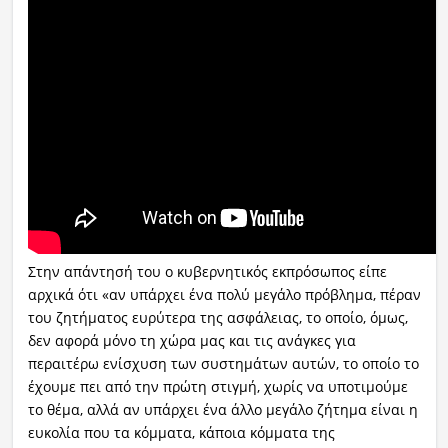
Στην απάντησή του ο κυβερνητικός εκπρόσωπος είπε
αρχικά ότι «αν υπάρχει ένα πολύ μεγάλο πρόβλημα, πέραν
του ζητήματος ευρύτερα της ασφάλειας, το οποίο, όμως,
δεν αφορά μόνο τη χώρα μας και τις ανάγκες για
περαιτέρω ενίσχυση των συστημάτων αυτών, το οποίο το
έχουμε πει από την πρώτη στιγμή, χωρίς να υποτιμούμε
το θέμα, αλλά αν υπάρχει ένα άλλο μεγάλο ζήτημα είναι η
ευκολία που τα κόμματα, κάποια κόμματα της