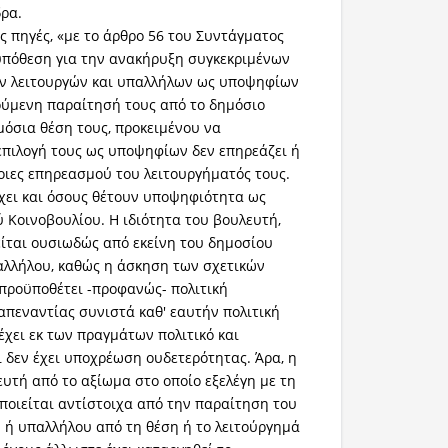
έδρα.
ς πηγές, «με το άρθρο 56 του Συντάγματος
ϋπόθεση για την ανακήρυξη συγκεκριμένων
ν λειτουργών και υπαλλήλων ως υποψηφίων
ούμενη παραίτησή τους από το δημόσιο
μόσια θέση τους, προκειμένου να
 επιλογή τους ως υποψηφίων δεν επηρεάζει ή
οιες επηρεασμού του λειτουργήματός τους.
χει και όσους θέτουν υποψηφιότητα ως
 Κοινοβουλίου. Η ιδιότητα του βουλευτή,
ίται ουσιωδώς από εκείνη του δημοσίου
αλλήλου, καθώς η άσκηση των σχετικών
προϋποθέτει -προφανώς- πολιτική
 απεναντίας συνιστά καθ' εαυτήν πολιτική
έχει εκ των πραγμάτων πολιτικό και
ι δεν έχει υποχρέωση ουδετερότητας. Άρα, η
υτή από το αξίωμα στο οποίο εξελέγη με τη
ποιείται αντίστοιχα από την παραίτηση του
 ή υπαλλήλου από τη θέση ή το λειτούργημά