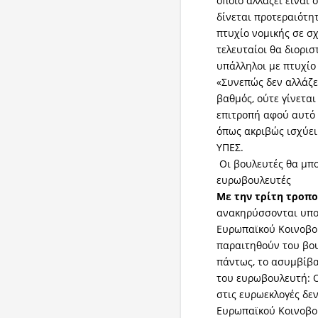
οποίο αλλάζει είναι
δίνεται προτεραιότη
πτυχίο νομικής σε σ
τελευταίοι θα διορισ
υπάλληλοι με πτυχίο
«Συνεπώς δεν αλλάζε
βαθμός, ούτε γίνετα
επιτροπή αφού αυτό
όπως ακριβώς ισχύει 
ΥΠΕΣ.
Οι βουλευτές θα μπ
ευρωβουλευτές
Με την τρίτη τροπ
ανακηρύσσονται υποψ
Ευρωπαϊκού Κοινοβο
παραιτηθούν του βου
πάντως, το ασυμβίβα
του ευρωβουλευτή: Ο
στις ευρωεκλογές δε
Ευρωπαϊκού Κοινοβο