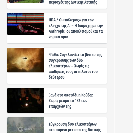
περιοχές της Δυτικής Αττικής
ΗΠΑ / Ο «πόλεμος» για τον
έλεγχο της ΑΙ – Η διαμάχη με την
Anthropic, οι αποκλεισμοί και τα
νομικά όρια
Ψάθα: Συγκλονίζει το βίντεο της
σύγκρουσης των δύο
ελικοπτέρων – Χωρίς τις
αισθήσεις τους οι πιλότοι του
δεύτερου
Ξανά στο σκοτάδι η Κούβα:
Χωρίς ρεύμα το 1/3 των
επαρχιών της
Σύγκρουση δύο ελικοπτέρων
στο πύρινο μέτωπο της δυτικής