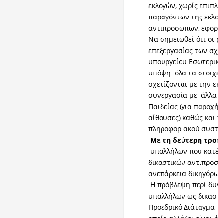
εκλογών, χωρίς επιπ
παραγόντων της εκλο
αντιπροσώπων, εφορε
Να σημειωθεί ότι οι
επεξεργασίας των σχε
υπουργείου Εσωτερι
υπόψη όλα τα στοιχε
σχετίζονται με την ε
συνεργασία με άλλα 
Παιδείας (για παροχή
αίθουσες) καθώς και
πληροφοριακού συστή
Με τη δεύτερη τρ
υπαλλήλων που κατέχ
δικαστικών αντιπρο
ανεπάρκεια δικηγόρω
Η πρόβλεψη περί δυ
υπαλλήλων ως δικασ
Προεδρικό Διάταγμα 