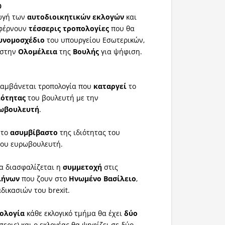
0
ωγή των
αυτοδιοικητικών
εκλογών
και
 φέρνουν
τέσσερις τροπολογίες
που θα
υνομοσχέδιο
του υπουργείου Εσωτερικών,
 στην
Ολομέλεια
της
Βουλής
για ψήφιση.
λαμβάνεται τροπολογία που
καταργεί
το
ιότητας
του βουλευτή με την
ωβουλευτή
.
 το
ασυμβίβαστο
της ιδιότητας του
του ευρωβουλευτή.
ία διασφαλίζεται η
συμμετοχή
στις
λήνων
που ζουν στο
Ηνωμένο
Βασίλειο
,
δικασιών του brexit.
ολογία
κάθε εκλογικό τμήμα θα έχει
δύο
σερις) και ο εκλογέας θα ψηφίζει σε δύο