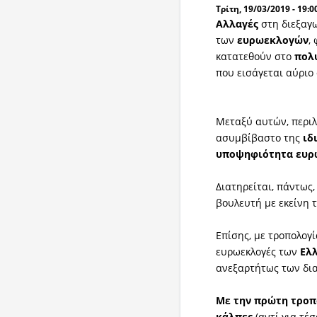
Τρίτη, 19/03/2019 - 19:0
Αλλαγές
στη διεξαγ
των
ευρωεκλογών
,
κατατεθούν στο
πολ
που εισάγεται αύριο
Μεταξύ αυτών, περι
ασυμβίβαστο της
ιδ
υποψηφιότητα
ευρ
Διατηρείται, πάντως,
βουλευτή με εκείνη 
Επίσης, με τροπολογ
ευρωεκλογές των
Ελ
ανεξαρτήτως των δια
Με την πρώτη τροπ
κάλπες
(αντί για τέσ