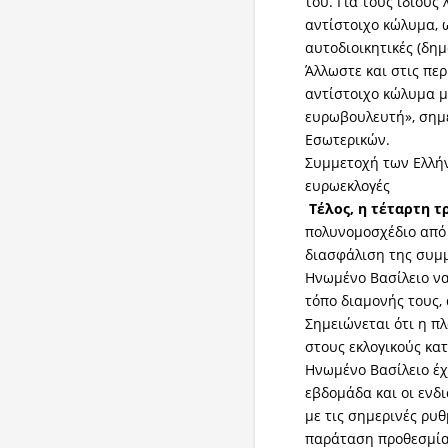
του. Για τους ίδιους
αντίστοιχο κώλυμα, ω
αυτοδιοικητικές (δημ
Άλλωστε και στις περ
αντίστοιχο κώλυμα 
ευρωβουλευτή», σημε
Εσωτερικών.
Συμμετοχή των Ελλή
ευρωεκλογές
Τέλος, η τέταρτη 
πολυνομοσχέδιο από 
διασφάλιση της συμ
Ηνωμένο Βασίλειο να
τόπο διαμονής τους,
Σημειώνεται ότι η π
στους εκλογικούς κα
Ηνωμένο Βασίλειο έχ
εβδομάδα και οι ενδ
με τις σημερινές ρυθμ
παράταση προθεσμίας