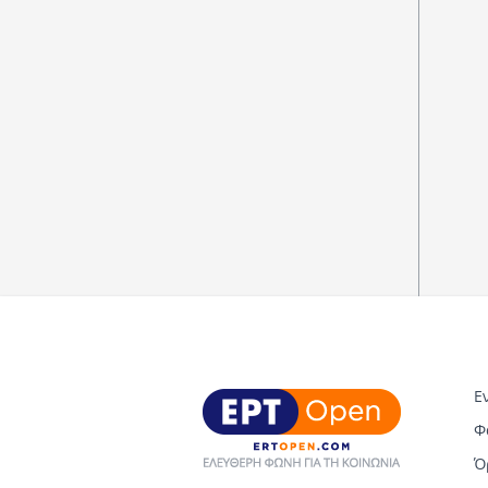
Ε
Φ
Ό