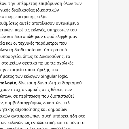
λέον, την υπέρμετρη επιβάρυνση όλων των
γικής διαδικασίας (δικαστικών
υτικής επιτροπής κτλ)».
 ρυθμίσεις αυτές αποτέλεσαν αντικείμενο
τικών, περί τις εκλογές, υπηρεσιών του
κών και διατυπώθηκαν αφού ελήφθησαν
ία και οι τεχνικές παράμετροι που
κλογική διαδικασία και ύστερα από
υπουργεία, όπως το Δικαιοσύνης, το
 στοιχείων σχετικά πχ με τις σχολικές
 την εταιρεία υποστήριξης του
ματος των εκλογών Singular logic.
οπολογία
, δίνεται η δυνατότητα διορισμού
ουν πτυχίο νομικής στις θέσεις των
σώπων, σε περίπτωση που διαπιστωθεί
ν, συμβολαιογράφων, δικαστών, κτλ.
νητικής αξιοποίησης και δημοσίων
τικών αντιπροσώπων αυτή υπάρχει ήδη στο
των εκλογών ως εναλλακτική, και το μόνο το