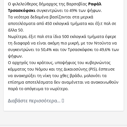
Ο φιλελεύθερος δήμαρχος της Βαρσοβίας
Ραφάλ
Τρσασκόφσκι
συγκεντρώνει το 49% των ψήφων.
Ραδιόφωνο
LIVE
Τα νεότερα δεδομένα βασίζονται στα μερικά
αποτελέσματα από 450 εκλογικά τμήματα και έξιτ πολ σε
άλλα 50.
Εκπομπές
Νωρίτερα, έξιτ πολ στα ίδια 500 εκλογικά τμήματα έφερε
τη διαφορά να είναι ακόμη πιο μικρή, με τον Ντούντα να
συγκεντρώνει το 50,4% και τον Τρσασκόφσκι το 49,6% των
Πολιτισμός
ψήφων.
Ο αρχηγός του κράτους, υποψήφιος του κυβερνώντος
κόμματος του Νόμου και της Δικαιοσύνης (PiS), έσπευσε
να ανακηρύξει τη νίκη του χθες βράδυ, μολονότι τα
επίσημα αποτελέσματα δεν αναμένεται να ανακοινωθούν
παρά το απόγευμα το νωρίτερο.
Διαβάστε περισσότερα...