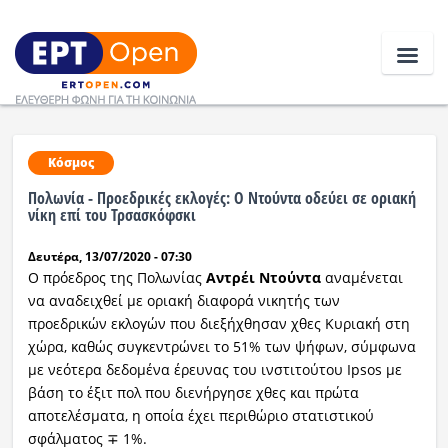
Ειδήσεις
Κόσμος
Πολωνία - Προεδρικές εκλογές: Ο Ντούντα οδεύει σε οριακή
Ελλάδα
νίκη επί του Τρσασκόφσκι
Δευτέρα, 13/07/2020 - 07:30
Κοινωνία
Ο πρόεδρος της Πολωνίας
Αντρέι Ντούντα
αναμένεται
Πολιτική
να αναδειχθεί με οριακή διαφορά νικητής των
προεδρικών εκλογών που διεξήχθησαν χθες Κυριακή στη
Οικονομία
χώρα, καθώς συγκεντρώνει το 51% των ψήφων, σύμφωνα
με νεότερα δεδομένα έρευνας του ινστιτούτου Ipsos με
Αθλητικά
βάση το έξιτ πολ που διενήργησε χθες και πρώτα
αποτελέσματα, η οποία έχει περιθώριο στατιστικού
Κόσμος
σφάλματος ∓ 1%.