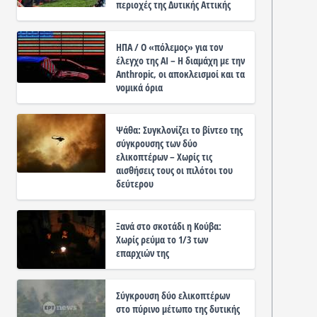
περιοχές της Δυτικής Αττικής
ΗΠΑ / Ο «πόλεμος» για τον
έλεγχο της ΑΙ – Η διαμάχη με την
Anthropic, οι αποκλεισμοί και τα
νομικά όρια
Ψάθα: Συγκλονίζει το βίντεο της
σύγκρουσης των δύο
ελικοπτέρων – Χωρίς τις
αισθήσεις τους οι πιλότοι του
δεύτερου
Ξανά στο σκοτάδι η Κούβα:
Χωρίς ρεύμα το 1/3 των
επαρχιών της
Σύγκρουση δύο ελικοπτέρων
στο πύρινο μέτωπο της δυτικής