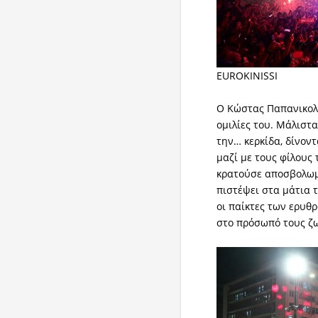
EUROKINISSI
Ο Κώστας Παπανικολά
ομιλίες του. Μάλιστ
την… κερκίδα, δίνον
μαζί με τους φίλους 
κρατούσε αποσβολωμέ
πιστέψει στα μάτια τ
οι παίκτες των ερυθ
στο πρόσωπό τους ζ