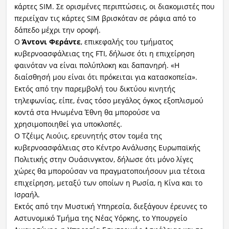
κάρτες SIM. Σε ορισμένες περιπτώσεις, οι διακομιστές που
περιείχαν τις κάρτες SIM βρισκόταν σε ράφια από το
δάπεδο μέχρι την οροφή.
Ο
Άντονι Φεράντε
, επικεφαλής του τμήματος
κυβερνοασφάλειας της FTI, δήλωσε ότι η επιχείρηση
φαινόταν να είναι πολύπλοκη και δαπανηρή. «Η
διαίσθησή μου είναι ότι πρόκειται για κατασκοπεία».
Εκτός από την παρεμβολή του δικτύου κινητής
τηλεφωνίας, είπε, ένας τόσο μεγάλος όγκος εξοπλισμού
κοντά στα Ηνωμένα Έθνη θα μπορούσε να
χρησιμοποιηθεί για υποκλοπές.
Ο Τζέιμς Λιούις, ερευνητής στον τομέα της
κυβερνοασφάλειας στο Κέντρο Ανάλυσης Ευρωπαϊκής
Πολιτικής στην Ουάσινγκτον, δήλωσε ότι μόνο λίγες
χώρες θα μπορούσαν να πραγματοποιήσουν μια τέτοια
επιχείρηση, μεταξύ των οποίων η Ρωσία, η Κίνα και το
Ισραήλ.
Εκτός από την Μυστική Υπηρεσία, διεξάγουν έρευνες το
Αστυνομικό Τμήμα της Νέας Υόρκης, το Υπουργείο