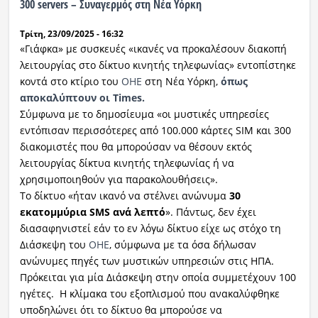
300 servers – Συναγερμός στη Νέα Υόρκη
Ραδιόφωνο
Τρίτη, 23/09/2025 - 16:32
LIVE
«Γιάφκα» με συσκευές «ικανές να προκαλέσουν διακοπή
λειτουργίας στο δίκτυο κινητής τηλεφωνίας» εντοπίστηκε
Εκπομπές
κοντά στο κτίριο του
ΟΗΕ
στη Νέα Υόρκη,
όπως
αποκαλύπτουν οι Times.
Σύμφωνα με το δημοσίευμα «οι μυστικές υπηρεσίες
Πολιτισμός
εντόπισαν περισσότερες από 100.000 κάρτες SIM και 300
διακομιστές που θα μπορούσαν να θέσουν εκτός
λειτουργίας δίκτυα κινητής τηλεφωνίας ή να
χρησιμοποιηθούν για παρακολουθήσεις».
Το δίκτυο «ήταν ικανό να στέλνει ανώνυμα
30
εκατομμύρια SMS ανά λεπτό
». Πάντως, δεν έχει
διασαφηνιστεί εάν το εν λόγω δίκτυο είχε ως στόχο τη
Διάσκεψη του
ΟΗΕ
, σύμφωνα με τα όσα δήλωσαν
ανώνυμες πηγές των μυστικών υπηρεσιών στις ΗΠΑ.
Πρόκειται για μία Διάσκεψη στην οποία συμμετέχουν 100
ηγέτες. Η κλίμακα του εξοπλισμού που ανακαλύφθηκε
υποδηλώνει ότι το δίκτυο θα μπορούσε να