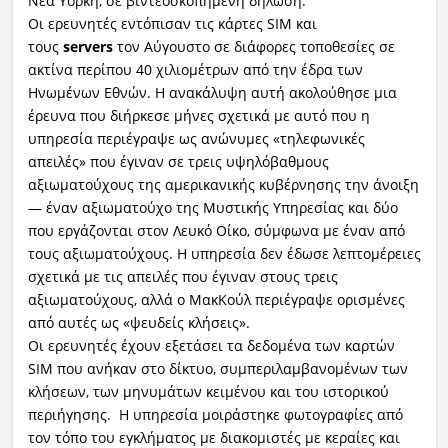
Νέα Υόρκη, σε βιντεοσκοπημένη δήλωση.
Οι ερευνητές εντόπισαν τις κάρτες SIM και
τους
servers
τον Αύγουστο σε διάφορες τοποθεσίες σε
ακτίνα περίπου 40 χιλιομέτρων από την έδρα των
Ηνωμένων Εθνών. Η ανακάλυψη αυτή ακολούθησε μια
έρευνα που διήρκεσε μήνες σχετικά με αυτό που η
υπηρεσία περιέγραψε ως ανώνυμες «τηλεφωνικές
απειλές» που έγιναν σε τρεις υψηλόβαθμους
αξιωματούχους της αμερικανικής κυβέρνησης την άνοιξη
— έναν αξιωματούχο της Μυστικής Υπηρεσίας και δύο
που εργάζονται στον Λευκό Οίκο, σύμφωνα με έναν από
τους αξιωματούχους. Η υπηρεσία δεν έδωσε λεπτομέρειες
σχετικά με τις απειλές που έγιναν στους τρεις
αξιωματούχους, αλλά ο ΜακΚούλ περιέγραψε ορισμένες
από αυτές ως «ψευδείς κλήσεις».
Οι ερευνητές έχουν εξετάσει τα δεδομένα των καρτών
SIM που ανήκαν στο δίκτυο, συμπεριλαμβανομένων των
κλήσεων, των μηνυμάτων κειμένου και του ιστορικού
περιήγησης. Η υπηρεσία μοιράστηκε φωτογραφίες από
τον τόπο του εγκλήματος με διακομιστές με κεραίες και