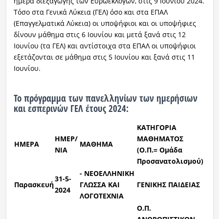
ημέρα διεξαγωγής των Ευρωεκλογών, στις 9 Ιουνίου 2024.
Τόσο στα Γενικά Λύκεια (ΓΕΛ) όσο και στα ΕΠΑΛ
(Επαγγελματικά Λύκεια) οι υποψήφιοι και οι υποψήφιες
δίνουν μάθημα στις 6 Ιουνίου και μετά ξανά στις 12
Ιουνίου (τα ΓΕΛ) και αντίστοιχα στα ΕΠΑΛ οι υποψήφιοι
εξετάζονται σε μάθημα στις 5 Ιουνίου και ξανά στις 11
Ιουνίου.
Το πρόγραμμα των πανελληνίων των ημερήσιων
και εσπερινών ΓΕΛ έτους 2024:
ΚΑΤΗΓΟΡΙΑ
ΗΜΕΡ/
ΜΑΘΗΜΑΤΟΣ
ΗΜΕΡΑ
ΜΑΘΗΜΑ
ΝΙΑ
(Ο.Π.= Ομάδα
Προσανατολισμού)
- ΝΕΟΕΛΛΗΝΙΚΗ
31
-5-
Παρασκευή
ΓΛΩΣΣΑ ΚΑΙ
ΓΕΝΙΚΗΣ ΠΑΙΔΕΙΑΣ
2024
ΛΟΓΟΤΕΧΝΙΑ
Ο.Π.