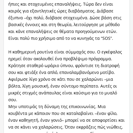
ήπιες και στοχευμένες επαναλήψεις. Τώρα δεν είναι
καιρός για εξαντλητικές ώρες διαβάσματος. Διάβασε
έξυπνα –όχι πολύ, διάβασε στοχευμένα. Δώσε βάση στις
βασικές έννοιες και στη θεωρία, λειτούργησε με μέθοδο
και κάνε επαναλήψεις σε θέματα προηγούμενων ετών.
Είναι πολύ πιο χρήσιμο από το να κυνηγάς τα “SOS”.
Η καθημερινή ρουτίνα είναι σύμμαχός σου. Ο εγκέφαλος
ηρεμεί όταν ακολουθεί ένα προβλέψιμο πρόγραμμα.
Κράτησε σταθερό ωράριο ύπνου, φρόντισε τη διατροφή
σου και φτιάξε ένα απλό, επαναλαμβανόμενο μοτίβο.
Αφιέρωσε λίγο χρόνο σε κάτι που σε χαλαρώνει –μια
βόλτα, λίγη μουσική, έναν σύντομο περίπατο. Αυτές οι
μικρές στιγμές ανάπαυλας είναι καύσιμο για το μυαλό
σου.
Μην υποτιμάς τη δύναμη της επικοινωνίας. Μια
κουβέντα με κάποιον που σε καταλαβαίνει –έναν φίλο,
έναν καθηγητή, έναν γονιό– μπορεί να σε αποφορτίσει και
να σε κάνει να χαλαρώσεις. Όταν εκφράζεις πώς νιώθεις,