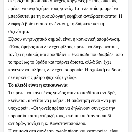
εκφράζεται μέσα από συνεχείς καβγάδες με τους οικείους
πρέπει να ανησυχήσει τους γονείς. Το τελευταίο μπορεί να
μπερδευτεί με τη φυσιολογική εφηβική αντιδραστικότητα. Η
διαφορά βρίσκεται στην ένταση, τη διάρκεια και τη
συχνότητα.
Εξίσου ανησυχητικό σημάδι είναι η κοινωνική απομόνωση.
«Ένας έφηβος που δεν έχει φίλους πρέπει να διερευνάται»,
τονίζει η ειδικός και προσθέτει « Ένα παιδί που διαβάζει από
το πρωί ως το βράδυ και παίρνει άριστα, αλλά δεν έχει
κανέναν να μιλήσει, δεν έχει ισορροπία. Η σχολική επίδοση
δεν αρκεί ως μέτρο ψυχικής υγείας».
Το κλειδί είναι η επικοινωνία
Τι πρέπει να κάνει ένας γονέας όταν το παιδί του αντιδρά,
κλείνεται, αρνείται να μιλήσει; Η απάντηση είναι «να μην
υποχωρεί». «Οι γονείς πρέπει να δηλώνουν συνεχώς την
παρουσία και τη στήριξή τους, ακόμα και όταν το παιδί
αντιδρά», τονίζει η κ. Κωνσταντοπούλου.
Η επιμονή στη σύνδεση, χωρίς πίεση και κατηγορίες, είναι