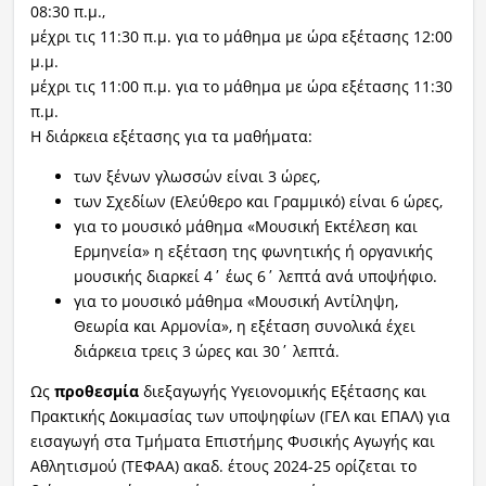
08:30 π.μ.,
μέχρι τις 11:30 π.μ. για το μάθημα με ώρα εξέτασης 12:00
μ.μ.
μέχρι τις 11:00 π.μ. για το μάθημα με ώρα εξέτασης 11:30
π.μ.
Η διάρκεια εξέτασης για τα μαθήματα:
των ξένων γλωσσών είναι 3 ώρες,
των Σχεδίων (Ελεύθερο και Γραμμικό) είναι 6 ώρες,
για το μουσικό μάθημα «Μουσική Εκτέλεση και
Ερμηνεία» η εξέταση της φωνητικής ή οργανικής
μουσικής διαρκεί 4΄ έως 6΄ λεπτά ανά υποψήφιο.
για το μουσικό μάθημα «Μουσική Αντίληψη,
Θεωρία και Αρμονία», η εξέταση συνολικά έχει
διάρκεια τρεις 3 ώρες και 30΄ λεπτά.
Ως
προθεσμία
διεξαγωγής Υγειονομικής Εξέτασης και
Πρακτικής Δοκιμασίας των υποψηφίων (ΓΕΛ και ΕΠΑΛ) για
εισαγωγή στα Τμήματα Επιστήμης Φυσικής Αγωγής και
Αθλητισμού (ΤΕΦΑΑ) ακαδ. έτους 2024-25 ορίζεται το