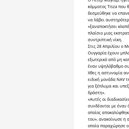
κόμματος Tisza που 
δεσμεύθηκε να επαν
να λάβει αυστηρότερ
«ξαναποκτήσει κλαπέ
πλαίσιο μιας εκστρα
συντριπτική νίκη.
Στις 28 Απριλίου ο Μ
Ουγγαρία έχουν μπλ
εξωτερικό από μη κ
έναν υψηλόβαθμο συ
Χθες η αστυνομία αν
ειδική μονάδα NAV τη
για ξέπλυμα και υπε
δράστη».
«Αυτές οι διαδικασί
συνδέονται με έναν 
οποίος αποκαλύφθηκε
του», ανακοίνωσε η
οποία παραχώρησε ο