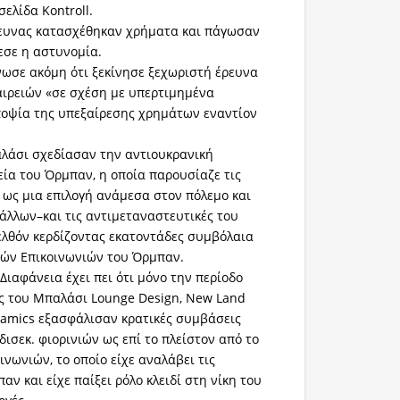
ελίδα Kontroll.
ρευνας κατασχέθηκαν χρήματα και πάγωσαν
εσε η αστυνομία.
ωσε ακόμη ότι ξεκίνησε ξεχωριστή έρευνα
ταιρειών «σε σχέση με υπερτιμημένα
ποψία της υπεξαίρεσης χρημάτων εναντίον
αλάσι σχεδίασαν την αντιουκρανική
εία του Όρμπαν, η οποία παρουσίαζε τις
υ ως μια επιλογή ανάμεσα στον πόλεμο και
άλλων–και τις αντιμεταναστευτικές του
ελθόν κερδίζοντας εκατοντάδες συμβόλαια
κών Επικοινωνιών του Όρμπαν.
Διαφάνεια έχει πει ότι μόνο την περίοδο
ίες του Μπαλάσι Lounge Design, New Land
amics εξασφάλισαν κρατικές συμβάσεις
δισεκ. φιορινιών ως επί το πλείστον από το
ινωνιών, το οποίο είχε αναλάβει τις
αν και είχε παίξει ρόλο κλειδί στη νίκη του