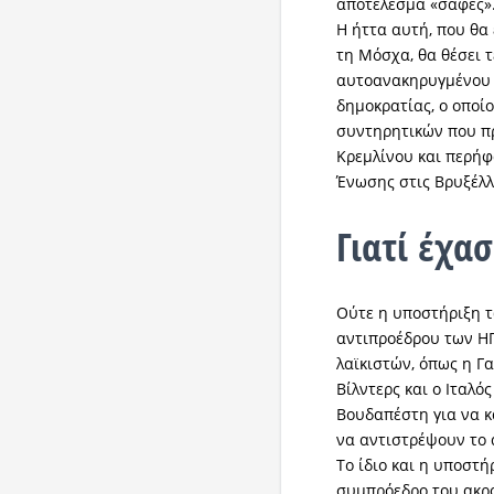
αποτέλεσμα «σαφές»
Η ήττα αυτή, που θα
τη Μόσχα, θα θέσει 
αυτοανακηρυγμένου 
δημοκρατίας, ο οποί
συντηρητικών που π
Κρεμλίνου και περήφ
Ένωσης στις Βρυξέλλ
Γιατί έχα
Ούτε η υποστήριξη 
αντιπροέδρου των Η
λαϊκιστών, όπως η Γ
Βίλντερς και ο Ιταλό
Βουδαπέστη για να κ
να αντιστρέψουν το 
Το ίδιο και η υποστή
συμπρόεδρο του ακρο