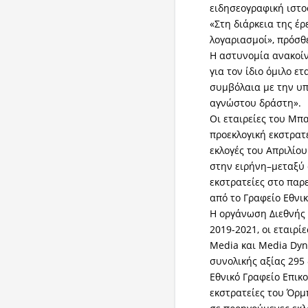
ειδησεογραφική ιστοσ
«Στη διάρκεια της έ
λογαριασμοί», πρόσθ
Η αστυνομία ανακοίν
για τον ίδιο όμιλο ε
συμβόλαια με την υ
αγνώστου δράστη».
Οι εταιρείες του Μπ
προεκλογική εκστρατ
εκλογές του Απριλίο
στην ειρήνη–μεταξύ 
εκστρατείες στο παρ
από το Γραφείο Εθνι
Η οργάνωση Διεθνής 
2019-2021, οι εταιρ
Media και Media Dyn
συνολικής αξίας 295 
Εθνικό Γραφείο Επικο
εκστρατείες του Όρμπ