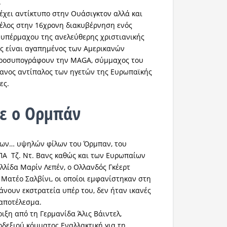
.
 έχει αντίκτυπο στην Ουάσιγκτον αλλά και
τέλος στην 16χρονη διακυβέρνηση ενός
υπέρμαχου της ανελεύθερης χριστιανικής
ος είναι αγαπημένος των Αμερικανών
ροσυπογράφουν την MAGA, σύμμαχος του
ανος αντίπαλος των ηγετών της Ευρωπαϊκής
ες.
σε ο Ορμπάν
των… υψηλών φίλων του Όρμπαν, του
ΠΑ Τζ. Ντ. Βανς καθώς και των Ευρωπαίων
αλλίδα Μαρίν Λεπέν, ο Ολλανδός Γκέερτ
ς Ματέο Σαλβίνι, οι οποίοι εμφανίστηκαν στη
άνουν εκστρατεία υπέρ του, δεν ήταν ικανές
αποτέλεσμα.
ριξη από τη Γερμανίδα Άλις Βάιντελ,
δεξιού κόμματος Εναλλακτική για τη