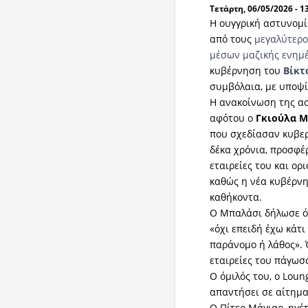
Τετάρτη, 06/05/2026 - 1
Η ουγγρική αστυνομία
από τους
μεγαλύτερο
μέσων μαζικής ενημ
κυβέρνηση του
Βίκτ
συμβόλαια, με υποψί
Η ανακοίνωση της ασ
αφότου ο
Γκιούλα 
που σχεδίασαν κυβερ
δέκα χρόνια, προσφέ
εταιρείες του και ορ
καθώς η νέα κυβέρν
καθήκοντα.
Ο Μπαλάσι δήλωσε ότ
«όχι επειδή έχω κάτι
παράνομο ή λάθος». 
εταιρείες του πάγωσ
Ο όμιλός του, ο Loun
απαντήσει σε αίτημα
Ο Πίτερ Μάγιαρ, ηγέ