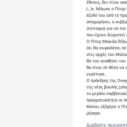
έθνους, δεν είναι ι
(…)», δήλωσε ο Πίτε
έξοδό του από το προ
αποχωρήσει, η κυβέρ
σύνταγμα για να τον
που έχουν διοριστεί
Ο Πίτερ Μαγιάρ δήλω
ότι θα συγκαλέσει σ
στις αρχές του Μαΐο
θα του αναθέσει τον
θα είναι σε θέση να 
νωρίτερα.
Ο πρόεδρος της Ουγγ
της νέας βουλής μπορ
το μεγάλο σαββατοκύ
πραγματικότητα οι πι
Μαΐου, εξήγησε ο Πί
μέγαρο.
Διαβάστε περισσότ