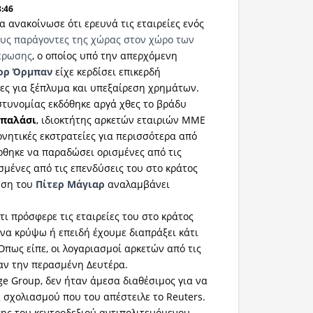
3:46
 ανακοίνωσε ότι ερευνά τις εταιρείες ενός
υς παράγοντες της χώρας στον χώρο των
έρωσης
, ο οποίος υπό την απερχόμενη
ορ Όρμπαν
είχε κερδίσει επικερδή
ες για ξέπλυμα και υπεξαίρεση χρημάτων.
τυνομίας εκδόθηκε αργά χθες το βράδυ
Μπαλάσι
, ιδιοκτήτης αρκετών εταιριών ΜΜΕ
νητικές εκστρατείες για περισσότερα από
ρθηκε να παραδώσει ορισμένες από τις
ισμένες από τις επενδύσεις του στο κράτος
ηση του
Πίτερ Μάγιαρ
αναλαμβάνει
ι πρόσφερε τις εταιρείες του στο κράτος
 να κρύψω ή επειδή έχουμε διαπράξει κάτι
Όπως είπε, οι λογαριασμοί αρκετών από τις
αν την περασμένη Δευτέρα.
ge Group, δεν ήταν άμεσα διαθέσιμος για να
 σχολιασμού που του απέστειλε το Reuters.
της του κεντροδεξιού αντιπολιτευόμενου