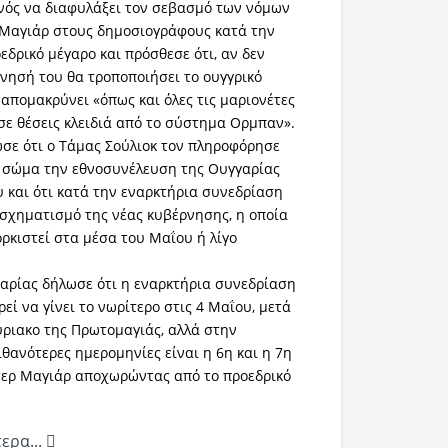
κανός να διαφυλάξει τον σεβασμό των νόμων
ρ Μαγιάρ στους δημοσιογράφους κατά την
εδρικό μέγαρο και πρόσθεσε ότι, αν δεν
νησή του θα τροποποιήσει το ουγγρικό
 απομακρύνει «όπως και όλες τις μαριονέτες
 σε θέσεις κλειδιά από το σύστημα Ορμπαν».
σε ότι ο Τάμας Σούλιοκ τον πληροφόρησε
ε σώμα την εθνοσυνέλευση της Ουγγαρίας
υ και ότι κατά την εναρκτήρια συνεδρίαση
 σχηματισμό της νέας κυβέρνησης, η οποία
ορκιστεί στα μέσα του Μαΐου ή λίγο
αρίας δήλωσε ότι η εναρκτήρια συνεδρίαση
εί να γίνει το νωρίτερο στις 4 Μαΐου, μετά
ριακο της Πρωτομαγιάς, αλλά στην
θανότερες ημερομηνίες είναι η 6η και η 7η
τερ Μαγιάρ αποχωρώντας από το προεδρικό
ερα...