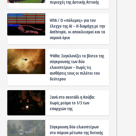
περιοχές της Δυτικής Αττικής
ΗΠΑ / Ο «πόλεμος» για τον
έλεγχο της ΑΙ – Η διαμάχη με την
Anthropic, οι αποκλεισμοί και τα
νομικά όρια
Ψάθα: Συγκλονίζει το βίντεο της
σύγκρουσης των δύο
ελικοπτέρων – Χωρίς τις
αισθήσεις τους οι πιλότοι του
δεύτερου
Ξανά στο σκοτάδι η Κούβα:
Χωρίς ρεύμα το 1/3 των
επαρχιών της
Σύγκρουση δύο ελικοπτέρων
στο πύρινο μέτωπο της δυτικής