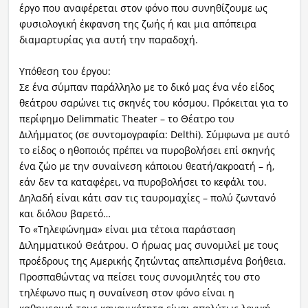
έργο που αναφέρεται στον φόνο που συνηθίζουμε ως
φυσιολογική έκφανση της ζωής ή και μια απόπειρα
διαμαρτυρίας για αυτή την παραδοχή.
Υπόθεση του έργου:
Σε ένα σύμπαν παράλληλο με το δικό μας ένα νέο είδος
θεάτρου σαρώνει τις σκηνές του κόσμου. Πρόκειται για το
περίφημο Delimmatic Theater – το Θέατρο του
Διλήμματος (σε συντομογραφία: Delthi). Σύμφωνα με αυτό
το είδος ο ηθοποιός πρέπει να πυροβολήσει επί σκηνής
ένα ζώο με την συναίνεση κάποιου θεατή/ακροατή – ή,
εάν δεν τα καταφέρει, να πυροβολήσει το κεφάλι του.
Δηλαδή είναι κάτι σαν τις ταυρομαχίες – πολύ ζωντανό
και διόλου βαρετό…
Το «Τηλεφώνημα» είναι μια τέτοια παράσταση
Διλημματικού Θεάτρου. Ο ήρωας μας συνομιλεί με τους
προέδρους της Αμερικής ζητώντας απελπισμένα βοήθεια.
Προσπαθώντας να πείσει τους συνομιλητές του στο
τηλέφωνο πως η συναίνεση στον φόνο είναι η