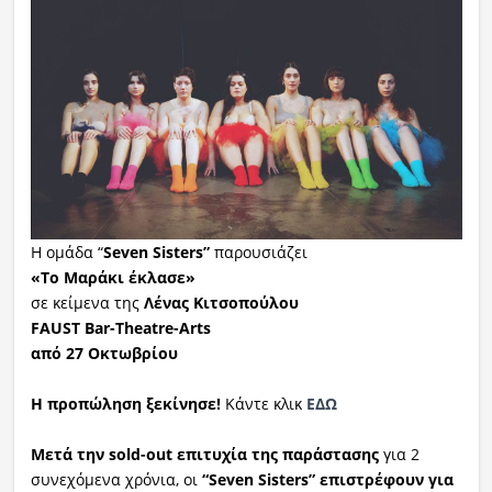
Η ομάδα “
Seven Sisters”
παρουσιάζει
«Το Μαράκι έκλασε»
σε κείμενα της
Λένας Κιτσοπούλου
FAUST
Bar
-
Theatre
-
Arts
από 27 Οκτωβρίου
Η προπώληση ξεκίνησε!
Κάντε κλικ
ΕΔΩ
Μετά την
sold
-
out
επιτυχία της παράστασης
για 2
συνεχόμενα χρόνια, οι
“
Seven
Sisters
”
επιστρέφουν
για