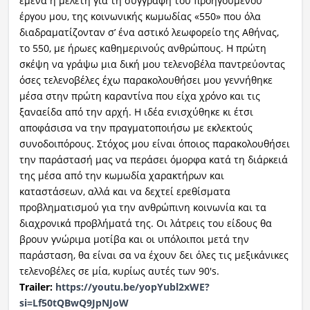
εμένα η μελέτη για τη συγγραφή του προηγούμενου
έργου μου, της κοινωνικής κωμωδίας «550» που όλα
διαδραματίζονταν σ’ ένα αστικό λεωφορείο της Αθήνας,
το 550, με ήρωες καθημερινούς ανθρώπους. Η πρώτη
σκέψη να γράψω μια δική μου τελενοβέλα παντρεύοντας
όσες τελενοβέλες έχω παρακολουθήσει μου γεννήθηκε
μέσα στην πρώτη καραντίνα που είχα χρόνο και τις
ξαναείδα από την αρχή. Η ιδέα ενισχύθηκε κι έτσι
αποφάσισα να την πραγματοποιήσω με εκλεκτούς
συνοδοιπόρους. Στόχος μου είναι όποιος παρακολουθήσει
την παράστασή μας να περάσει όμορφα κατά τη διάρκειά
της μέσα από την κωμωδία χαρακτήρων και
καταστάσεων, αλλά και να δεχτεί ερεθίσματα
προβληματισμού για την ανθρώπινη κοινωνία και τα
διαχρονικά προβλήματά της. Οι λάτρεις του είδους θα
βρουν γνώριμα μοτίβα και οι υπόλοιποι μετά την
παράσταση, θα είναι σα να έχουν δει όλες τις μεξικάνικες
τελενοβέλες σε μία, κυρίως αυτές των 90's.
Trailer:
https://youtu.be/yopYubl2xWE?
si=Lf50tQBwQ9JpNJoW