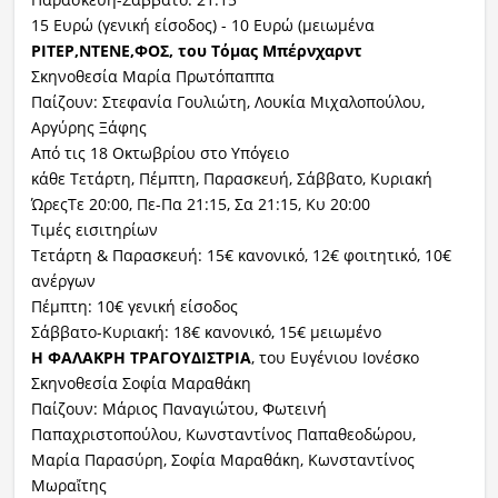
15 Ευρώ (γενική είσοδος) - 10 Ευρώ (μειωμένα
ΡΙΤΕΡ,ΝΤΕΝΕ,ΦΟΣ, του Τόμας Μπέρνχαρντ
Σκηνοθεσία Μαρία Πρωτόπαππα
Παίζουν: Στεφανία Γουλιώτη, Λουκία Μιχαλοπούλου,
Αργύρης Ξάφης
Από τις 18 Οκτωβρίου στο Υπόγειο
κάθε Τετάρτη, Πέμπτη, Παρασκευή, Σάββατο, Κυριακή
ΏρεςΤε 20:00, Πε-Πα 21:15, Σα 21:15, Κυ 20:00
Τιμές εισιτηρίων
Τετάρτη & Παρασκευή: 15€ κανονικό, 12€ φοιτητικό, 10€
ανέργων
Πέμπτη: 10€ γενική είσοδος
Σάββατο-Κυριακή: 18€ κανονικό, 15€ μειωμένο
Η ΦΑΛΑΚΡΗ ΤΡΑΓΟΥΔΙΣΤΡΙΑ
, του Ευγένιου Ιονέσκο
Σκηνοθεσία Σοφία Μαραθάκη
Παίζουν: Μάριος Παναγιώτου, Φωτεινή
Παπαχριστοπούλου, Κωνσταντίνος Παπαθεοδώρου,
Μαρία Παρασύρη, Σοφία Μαραθάκη, Κωνσταντίνος
Μωραἴτης