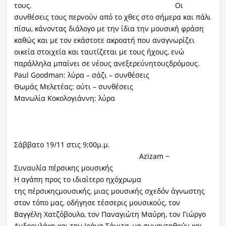
τους. Οι
συνθέσεις τους περνούν από το χθες στο σήμερα και πάλι
πίσω, κάνοντας διάλογο με την ίδια την μουσική φράση
καθώς και με τον εκάστοτε ακροατή που αναγνωρίζει
οικεία στοιχεία και ταυτίζεται με τους ήχους, ενώ
παράλληλα μπαίνει σε νέους ανεξερεύνητουςδρόμους.
Paul Goodman: λύρα – σάζι – συνθέσεις
Θωμάς Μελετέας: ούτι – συνθέσεις
Μανωλία Κοκολογιάννη: λύρα
Σάββατο 19/11 στις 9;00μ.μ.
Azizam ~
Συναυλία πέρσικης μουσικής
Η αγάπη προς το ιδιαίτερο ηχόχρωμα
της πέρσικηςμουσικής, μιας μουσικής σχεδόν άγνωστης
στον τόπο μας, οδήγησε τέσσερις μουσικούς, τον
Βαγγέλη Χατζόβουλο, τον Παναγιώτη Μαύρη, τον Γιώργο
Ανδρουλάκη και την Ιράνα Σάμιτα, να συναντηθούν και