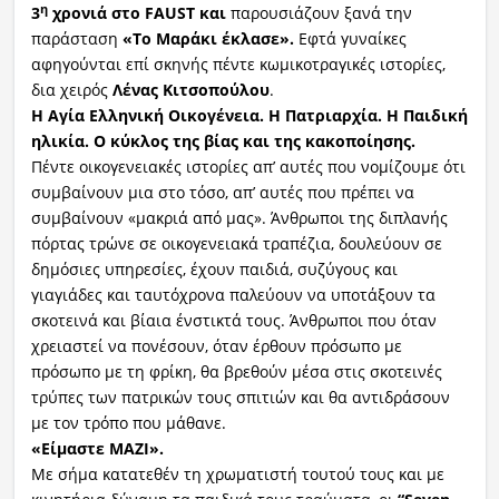
η
3
χρονιά
στο
FAUST
και
παρουσιάζουν ξανά την
παράσταση
«
Το Μαράκι έκλασε».
Εφτά γυναίκες
αφηγούνται επί σκηνής πέντε κωμικοτραγικές ιστορίες,
δια χειρός
Λένας Κιτσοπούλου
.
Η Αγία Ελληνική Οικογένεια. Η Πατριαρχία. Η Παιδική
ηλικία. Ο κύκλος της βίας και της κακοποίησης.
Πέντε οικογενειακές ιστορίες απ’ αυτές που νομίζουμε ότι
συμβαίνουν μια στο τόσο, απ’ αυτές που πρέπει να
συμβαίνουν «μακριά από μας». Άνθρωποι της διπλανής
πόρτας τρώνε σε οικογενειακά τραπέζια, δουλεύουν σε
δημόσιες υπηρεσίες, έχουν παιδιά, συζύγους και
γιαγιάδες και ταυτόχρονα παλεύουν να υποτάξουν τα
σκοτεινά και βίαια ένστικτά τους. Άνθρωποι που όταν
χρειαστεί να πονέσουν, όταν έρθουν πρόσωπο με
πρόσωπο με τη φρίκη, θα βρεθούν μέσα στις σκοτεινές
τρύπες των πατρικών τους σπιτιών και θα αντιδράσουν
με τον τρόπο που μάθανε.
«Είμαστε ΜΑΖΙ».
Με σήμα κατατεθέν τη χρωματιστή τουτού τους και με