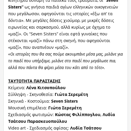
κινητήρια δύναμη τα παιδικά τους τραύματα, οι
“
Seven
Sisters”
ως γνήσια παιδιά αγίων ελληνικών οικογενειών
που μεγάλωσαν, αφηγούνται τις ιστορίες «έξω απ’ τα
δόντια». Με μεγάλες δόσεις χιούμορ, με μικρές δόσεις
ειρωνείας και σαρκασμού, αλλά κυρίως με όχημα το
«μαζί». Οι “Seven Sisters” είναι εφτά γυναίκες που
στέκονται «μαζί» πάνω στη σκηνή, που αφηγούνται
«μαζί», που αναπνέουν «μαζί».
«Οι ιστορίες που θα σας πούμε ακουμπάνε μέσα μας, μιλάνε για
το παιδί που υπήρξαμε, μιλάνε στο παιδί που μεγάλωσε πια,
αλλά που πάντα θα φέρει μέσα του κάτι από το τότε».
ΤΑΥΤΟΤΗΤΑ ΠΑΡΑΣΤΑΣΗΣ
Κείμενα:
Λένα Κιτσοπούλου
Σύλληψη - Σκηνοθεσία:
Γιώτα Σερεμέτη
Σκηνικά - Κοστούμια:
Seven
Sisters
Μουσική επιμέλεια:
Γιώτα Σερεμέτη
Σχεδιασμός φωτισμών:
Κώστας Φιλίππογλου, Λυδία
Τσάτσου Παρασκευοπούλου
Video art - Σχεδιασμός αφίσας:
Λυδία Τσάτσου