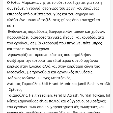
Ο Ηλίας Μαρκαντώνης με το ούτι του, έρχεται για τρίτη
συνεχόμενη χρονιά στο χώρο του Zp87, κουβαλώντας
επιρροές από ουτίστες του χθες και του σήμερα και
πλάθει ένα μουσικό ταξίδι στις χώρες όπου αντηχεί το
ούτι.
Ενώνοντας παραδόσεις διαφορετικών τόπων και χρόνων,
παρουσιάζει διάφορες τεχνικές, ήχους και κουρδίσματα
του οργάνου, σε μία διαδρομή που πηγαίνει πότε μπρος
και πότε πίσω στο χρόνο.
Αφουγκράζεται προσωπικότητες που σημάδεψαν
ανεξίτηλα την ιστορία του ιδιαίτερου αυτού οργάνου
κυρίως στην Ελλάδα αλλά και στην ευρύτερη ζώνη της
Μεσογείου, με τραγούδια και οργανικές συνθέσεις.
Μάρκος Μελκόν, Γιώργος Μπατζανός,
Αγάπιος Τομπούλης, Udi Hrant, Munir και Jamil Bashir, AraDing
Χρίστος
Τσιαμούλης, Haig Yazdjian, Farid El Atrash, Yurdal Tokcan, 
Νίκος Σαραγούδας είναι παλιοί και σύγχρονοι δεξιοτέχνες
του οργάνου των οποίων χαρακτηριστικές φωνητικές και
οργανικές συνθέσεις παρουσιάζονται διασκευασμένες