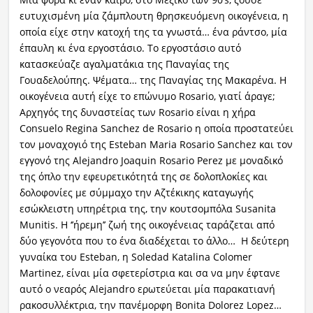
ευτυχισμένη μία ζάμπλουτη θρησκευόμενη οικογένεια, η
οποία είχε στην κατοχή της τα γνωστά… ένα ράντσο, μία
έπαυλη κι ένα εργοστάσιο. Το εργοστάσιο αυτό
κατασκεύαζε αγαλματάκια της Παναγίας της
Γουαδελούπης. Ψέματα… της Παναγίας της Μακαρένα. Η
οικογένεια αυτή είχε το επώνυμο Rosario, γιατί άραγε;
Αρχηγός της δυναστείας των Rosario είναι η χήρα
Consuelo Regina Sanchez de Rosario η οποία προστατεύει
τον μοναχογιό της Esteban Maria Rosario Sanchez και τον
εγγονό της Alejandro Joaquin Rosario Perez με μοναδικό
της όπλο την εφευρετικότητά της σε δολοπλοκίες και
δολοφονίες με σύμμαχο την Αζτέκικης καταγωγής
εσώκλειστη υπηρέτρια της, την κουτσομπόλα Susanita
Munitis. Η ‘’ήρεμη’’ ζωή της οικογένειας ταράζεται από
δύο γεγονότα που το ένα διαδέχεται το άλλο… Η δεύτερη
γυναίκα του Esteban, η Soledad Katalina Colomer
Martinez, είναι μία σφετερίστρια και σα να μην έφτανε
αυτό ο νεαρός Alejandro ερωτεύεται μία παρακατιανή
ρακοσυλλέκτρια, την πανέμορφη Bonita Dolorez Lopez…