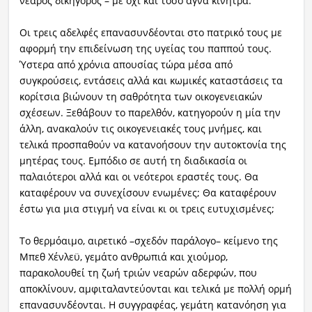
νεαρός δικηγόρος – με όχι και τόσο αγνά κίνητρα.
Οι τρεις αδελφές επανασυνδέονται στο πατρικό τους με
αφορμή την επιδείνωση της υγείας του παππού τους.
Ύστερα από χρόνια απουσίας τώρα μέσα από
συγκρούσεις, εντάσεις αλλά και κωμικές καταστάσεις τα
κορίτσια βιώνουν τη σαθρότητα των οικογενειακών
σχέσεων. Ξεθάβουν το παρελθόν, κατηγορούν η μία την
άλλη, ανακαλούν τις οικογενειακές τους μνήμες, και
τελικά προσπαθούν να κατανοήσουν την αυτοκτονία της
μητέρας τους. Εμπόδιο σε αυτή τη διαδικασία οι
παλαιότεροι αλλά και οι νεότεροι εραστές τους. Θα
καταφέρουν να συνεχίσουν ενωμένες; Θα καταφέρουν
έστω για μια στιγμή να είναι κι οι τρεις ευτυχισμένες;
Το θερμόαιμο, αιρετικό –σχεδόν παράλογο– κείμενο της
Μπεθ Χένλεϋ, γεμάτο ανθρωπιά και χιούμορ,
παρακολουθεί τη ζωή τριών νεαρών αδερφών, που
αποκλίνουν, αμφιταλαντεύονται και τελικά με πολλή ορμή
επανασυνδέονται. Η συγγραφέας, γεμάτη κατανόηση για