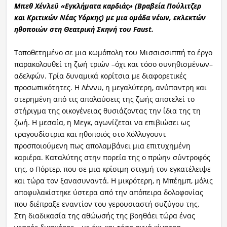
Μπεθ Χένλεϋ «Εγκλήματα καρδιάς» (Βραβεία Πούλιτζερ
και Κριτικών Νέας Υόρκης) με μια ομάδα νέων, εκλεκτών
ηθοποιών στη Θεατρική Σκηνή του F
aust
.
Τοποθετημένο σε μια κωμόπολη του Μισσισσιππή το έργο
παρακολουθεί τη ζωή τριών –όχι και τόσο συνηθισμένων–
αδελφών. Τρία δυναμικά κορίτσια με διαφορετικές
προσωπικότητες. Η Λέννυ, η μεγαλύτερη, ανύπαντρη και
στερημένη από τις απολαύσεις της ζωής αποτελεί το
στήριγμα της οικογένειας θυσιάζοντας την ίδια της τη
ζωή. Η μεσαία, η Μεγκ, αγωνίζεται να επιβιώσει ως
τραγουδίστρια και ηθοποιός στο Χόλλυγουντ
προσποιούμενη πως απολαμβάνει μια επιτυχημένη
καριέρα. Καταλύτης στην πορεία της ο πρώην σύντροφός
της, ο Πόρτερ, που σε μια κρίσιμη στιγμή τον εγκατέλειψε
και τώρα τον ξανασυναντά. Η μικρότερη, η Μπέημπ, μόλις
αποφυλακίστηκε ύστερα από την απόπειρα δολοφονίας
που διέπραξε εναντίον του γερουσιαστή συζύγου της.
Στη διαδικασία της αθώωσής της βοηθάει τώρα ένας