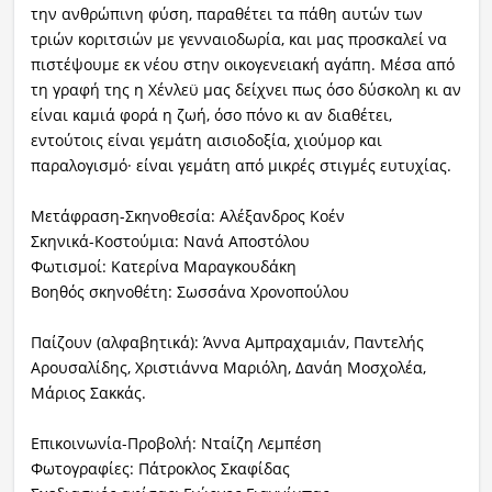
την ανθρώπινη φύση, παραθέτει τα πάθη αυτών των
τριών κοριτσιών με γενναιοδωρία, και μας προσκαλεί να
πιστέψουμε εκ νέου στην οικογενειακή αγάπη. Μέσα από
τη γραφή της η Χένλεϋ μας δείχνει πως όσο δύσκολη κι αν
είναι καμιά φορά η ζωή, όσο πόνο κι αν διαθέτει,
εντούτοις είναι γεμάτη αισιοδοξία, χιούμορ και
παραλογισμό· είναι γεμάτη από μικρές στιγμές ευτυχίας.
Μετάφραση-Σκηνοθεσία: Αλέξανδρος Κοέν
Σκηνικά-Κοστούμια: Νανά Αποστόλου
Φωτισμοί: Κατερίνα Μαραγκουδάκη
Βοηθός σκηνοθέτη: Σωσσάνα Χρονοπούλου
Παίζουν (αλφαβητικά): Άννα Αμπραχαμιάν, Παντελής
Αρουσαλίδης, Χριστιάννα Μαριόλη, Δανάη Μοσχολέα,
Μάριος Σακκάς.
Επικοινωνία-Προβολή: Νταίζη Λεμπέση
Φωτογραφίες: Πάτροκλος Σκαφίδας