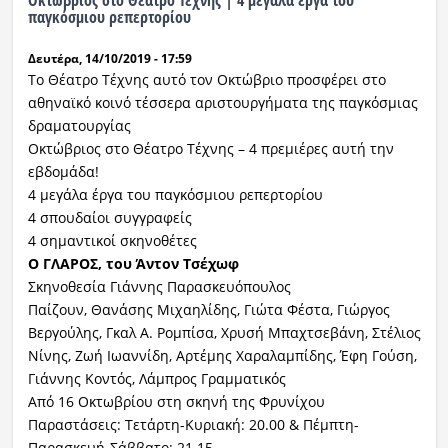
Οκτώβριος στο Θέατρο Τέχνης | 4 μεγάλα έργα του
παγκόσμιου ρεπερτορίου
Δευτέρα, 14/10/2019 - 17:59
Το Θέατρο Τέχνης αυτό τον Οκτώβριο προσφέρει στο
αθηναϊκό κοινό τέσσερα αριστουργήματα της παγκόσμιας
δραματουργίας
Οκτώβριος στο Θέατρο Τέχνης – 4 πρεμιέρες αυτή την
εβδομάδα!
4 μεγάλα έργα του παγκόσμιου ρεπερτορίου
4 σπουδαίοι συγγραφείς
4 σημαντικοί σκηνοθέτες
Ο ΓΛΑΡΟΣ, του Άντον Τσέχωφ
Σκηνοθεσία Γιάννης Παρασκευόπουλος
Παίζουν, Θανάσης Μιχαηλίδης, Γιώτα Φέστα, Γιώργος
Βεργούλης, Γκαλ Α. Ρομπίσα, Χρυσή Μπαχτσεβάνη, Στέλιος
Νίνης, Ζωή Ιωαννίδη, Αρτέμης Χαραλαμπίδης, Έφη Γούση,
Γιάννης Κοντός, Λάμπρος Γραμματικός
Από 16 Οκτωβρίου στη σκηνή της Φρυνίχου
Παραστάσεις: Τετάρτη-Κυριακή: 20.00 & Πέμπτη-
Παρασκευή-Σάββατο: 21.15