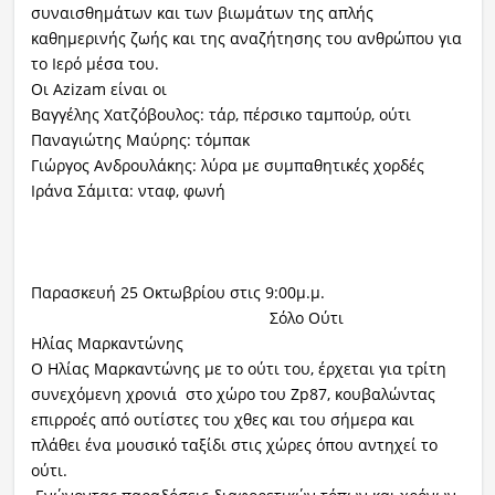
συναισθημάτων και των βιωμάτων της απλής
καθημερινής ζωής και της αναζήτησης του ανθρώπου για
το Ιερό μέσα του.
Οι Azizam είναι οι
Βαγγέλης Χατζόβουλος: τάρ, πέρσικο ταμπούρ, ούτι
Παναγιώτης Μαύρης: τόμπακ
Γιώργος Ανδρουλάκης: λύρα με συμπαθητικές χορδές
Ιράνα Σάμιτα: νταφ, φωνή
Παρασκευή 25 Οκτωβρίου στις 9:00μ.μ.
Σόλο Ούτι
Ηλίας Μαρκαντώνης
Ο Ηλίας Μαρκαντώνης με το ούτι του, έρχεται για τρίτη
συνεχόμενη χρονιά στο χώρο του Zp87, κουβαλώντας
επιρροές από ουτίστες του χθες και του σήμερα και
πλάθει ένα μουσικό ταξίδι στις χώρες όπου αντηχεί το
ούτι.