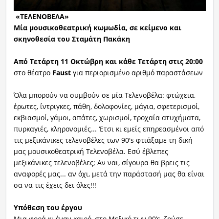
«
ΤΕΛΕΝΟΒΕΛΑ
»
Mία μουσικοθεατρική κωμωδία, σε κείμενο και
σκηνοθεσία του Σταμάτη Πακάκη
Από Τετάρτη 11 Οκτώβρη και κάθε Τετάρτη στις 20:00
στο θέατρο
Faust
για περιορισμένο αριθμό παραστάσεων
Όλα μπορούν να συμβούν σε μία Τελενοβέλα: φτώχεια,
έρωτες, ίντριγκες, πάθη, δολοφονίες, μάγια, σφετερισμοί,
εκβιασμοί, γάμοι, απάτες, χωρισμοί, τροχαία ατυχήματα,
πυρκαγιές, κληρονομιές... ‘Eτσι κι εμείς επηρεασμένοι από
τις μεξικάνικες τελενοβέλες των 90's φτιάξαμε τη δική
μας μουσικοθεατρική Τελενοβέλα. Εσύ έβλεπες
μεξικάνικες τελενοβέλες; Αν ναι, σίγουρα θα βρεις τις
αναφορές μας... αν όχι, μετά την παράστασή μας θα είναι
σα να τις έχεις δει όλες!!!
Υπόθεση του έργου
Μια φορά κι έναν καιρό, στο Μεξικό των 90’s, ζούσε