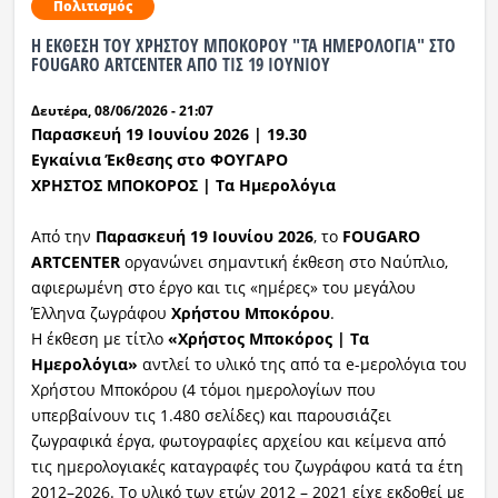
Πολιτισμός
Η ΕΚΘΕΣΗ ΤΟΥ ΧΡΗΣΤΟΥ ΜΠΟΚΟΡΟΥ "ΤΑ ΗΜΕΡΟΛΟΓΙΑ" ΣΤΟ
FOUGARO ARTCENTER ΑΠΟ ΤΙΣ 19 ΙΟΥΝΙΟΥ
Δευτέρα, 08/06/2026 - 21:07
Παρασκευή
19
Ιουνίου
2026 | 19.
3
0
Εγκαίνια Έκθεσης
στο ΦΟΥΓΑΡΟ
ΧΡΗΣΤΟΣ ΜΠΟΚΟΡΟΣ | Τα Ημερολόγια
Από την
Παρασκευή 19
Ιουνίου 202
6
, το
FOUGARO
ARTCENTER
οργανώνει σημαντική έκθεση στο Ναύπλιο,
αφιερωμένη στο έργο και τις «ημέρες»
του μεγάλου
Έλληνα ζωγράφου
Χρήστου
Μποκόρου
.
Η έκθεση με τίτλο
«
Χρήστος
Μποκόρος
| Τα
Ημερολόγια»
αντλεί το υλικό της από τα e-μερολόγια του
Χρήστου Μποκόρου (4 τόμοι ημερολογίων που
υπερβαίνουν τις 1.480 σελίδες) και παρουσιάζει
ζωγραφικά έργα, φωτογραφίες αρχείου και κείμενα από
τις ημερολογιακές καταγραφές του ζωγράφου κατά τα έτη
2012–2026. Το υλικό των ετών 2012 – 2021 είχε εκδοθεί με