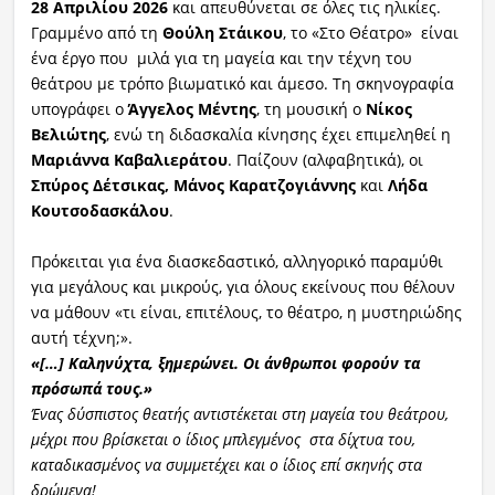
28 Απριλίου 2026
και απευθύνεται σε όλες τις ηλικίες.
Γραμμένο από τη
Θούλη
Στάικου
, το «Στο Θέατρο» είναι
ένα έργο που μιλά για τη μαγεία και την τέχνη του
θεάτρου με τρόπο βιωματικό και άμεσο. Τη σκηνογραφία
υπογράφει ο
Άγγελος
Μέντης
, τη μουσική ο
Νίκος
Βελιώτης
, ενώ τη
διδασκαλία κίνησης έχει επιμεληθεί η
Μαριάννα
Καβαλιεράτου
. Παίζουν (αλφαβητικά), οι
Σπύρος
Δέτσικας
, Μάνος Καρατζογιάννης
και
Λήδα
Κουτσοδασκάλου
.
Πρόκειται για ένα διασκεδαστικό, αλληγορικό παραμύθι
για μεγάλους και μικρούς, για όλους εκείνους που θέλουν
να μάθουν «τι είναι, επιτέλους, το θέατρο, η μυστηριώδης
αυτή τέχνη;».
«
[…]
Καληνύχτα, ξημερώνει. Οι άνθρωποι φορούν τα
πρόσωπά τους.»
Ένας δύσπιστος θεατής αντιστέκεται στη μαγεία του
θ
εάτρου
,
μέχρι που βρίσκεται ο ίδιος μπλεγμένος στα δίχτυα το
υ,
καταδικασμένος να συμμετέχει και ο ίδιος επ
ί
σκηνής στα
δρώμενα!