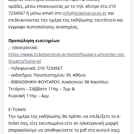
ομάδες, μέσω επικοινωνίας με το τηλ. κέντρο στο 210
7234567 ή μέσω email στο
info@ticketservices.gr
και
επιδεικνύοντας την ημέρα της εκδήλωσης ταυτότητα και
έγγραφο πιστοποίησης αναπηρίας.
Προπώληση εισιτηρίων
- ηλεκτρονικά:
https://www.ticketservices.gr/event/fougaro-artcenter-sto-
theatro/?lang=el
- τηλεφωνικά: 210 7234567
- εκδοτήριο: Πανεπιστημίου 39, Αθήνα
- ΒΙΒΛΙΟΘΗΚΗ ΦΟΥΓΑΡΟΥ, Ασκληπιού 98 Ναύπλιο:
Τετάρτη – Σάββατο 11πμ – 7μμ &
Κυριακή 11πμ – 4μμ
E-Tickets
Την ημέρα της εκδήλωσης θα πρέπει να επιδείξετε το e-
ticket σας, είτε εκτυπωμένο είτε σε ηλεκτρονική μορφή
(παρακαλούμε να αποθηκεύσετε το pdf στο κινητό σας).