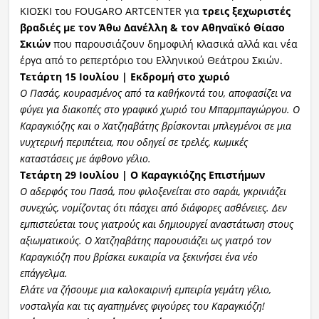
ΚΙΟΣΚΙ του FOUGARO ARTCENTER για
τρεις ξεχωριστές
βραδιές με τον Άθω
Δανέλλη
& τον Αθηναϊκό Θίασο
Σκιών
που παρουσιάζουν δημοφιλή κλασικά αλλά και νέα
έργα από το ρεπερτόριο του Ελληνικού Θεάτρου Σκιών.
Τετάρτη 15 Ιουλίου
|
Εκδρομή στο χωριό
Ο Πασάς, κουρασμένος από τα καθήκοντά του, αποφασίζει να
φύγει για διακοπές στο γραφικό χωριό του
Μπαρμπαγιώργου
. Ο
Καραγκιόζης και ο
Χατζηαβάτης
βρίσκονται μπλεγμένοι σε μια
νυχτερινή περιπέτεια, που οδηγεί σε τρελές, κωμικές
καταστάσεις με άφθονο γέλιο.
Τετάρτη 29 Ιουλίου | Ο Καραγκιόζης Επιστήμων
Ο αδερφός του Πασά, που φιλοξενείται στο σαράι, γκρινιάζει
συνεχώς, νομίζοντας ότι πάσχει από διάφορες ασθένειες. Δεν
εμπιστεύεται τους γιατρούς και δημιουργεί αναστάτωση στους
αξιωματικούς. Ο
Χατζηαβάτης
παρουσιάζει ως γιατρό τον
Καραγκιόζη που βρίσκει ευκαιρία να ξεκινήσει ένα νέο
επάγγελμα.
Ελάτε να ζήσουμε μια καλοκαιρινή εμπειρία γεμάτη γέλιο,
νοσταλγία και τις αγαπημένες φιγούρες του Καραγκιόζη!