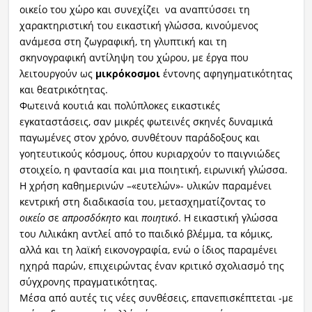
οικείο του χώρο και συνεχίζει να αναπτύσσει τη
χαρακτηριστική του εικαστική γλώσσα, κινούμενος
ανάμεσα στη ζωγραφική, τη γλυπτική και τη
σκηνογραφική αντίληψη του χώρου, με έργα που
λειτουργούν ως
μικρόκοσμοι
έντονης αφηγηματικότητας
και θεατρικότητας.
Φωτεινά κουτιά και πολύπλοκες εικαστικές
εγκαταστάσεις, σαν μικρές φωτεινές σκηνές δυναμικά
παγωμένες στον χρόνο, συνθέτουν παράδοξους και
γοητευτικούς κόσμους, όπου κυριαρχούν το παιγνιώδες
στοιχείο, η φαντασία και μια ποιητική, ειρωνική γλώσσα.
Η χρήση καθημερινών –«ευτελών»- υλικών παραμένει
κεντρική στη διαδικασία του, μετασχηματίζοντας το
οικείο
σε
απροσδόκητο
και
ποιητικό
. Η εικαστική γλώσσα
του Λιλικάκη αντλεί από το παιδικό βλέμμα, τα κόμικς,
αλλά και τη λαϊκή εικονογραφία, ενώ ο ίδιος παραμένει
ηχηρά παρών, επιχειρώντας έναν κριτικό σχολιασμό της
σύγχρονης πραγματικότητας.
Μέσα από αυτές τις νέες συνθέσεις, επανεπισκέπτεται -με