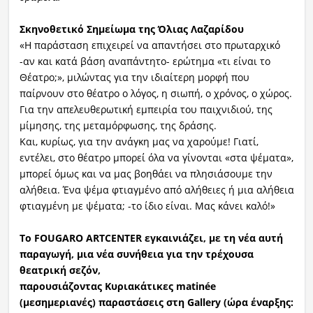
Σκηνοθετικό Σημείωμα
της
Όλιας
Λαζαρίδου
«Η παράσταση επιχειρεί να απαντήσει στο πρωταρχικό
-αν και κατά βάση αναπάντητο- ερώτημα «τι είναι το
Θέατρο;», μιλώντας για την ιδιαίτερη μορφή που
παίρνουν στο θέατρο ο λόγος, η σιωπή, ο χρόνος, ο χώρος.
Για την απελευθερωτική εμπειρία του παιχνιδιού, της
μίμησης, της μεταμόρφωσης, της δράσης.
Και, κυρίως, για την ανάγκη μας να χαρούμε! Γιατί,
εντέλει, στο θέατρο μπορεί όλα να γίνονται «στα ψέματα»,
μπορεί όμως και να μας βοηθάει να πλησιάσουμε την
αλήθεια. Ένα ψέμα φτιαγμένο από αλήθειες ή μια αλήθεια
φτιαγμένη με ψέματα; -το ίδιο είναι. Μας κάνει καλό!»
Το
FOUGARO
ARTCENTER
εγκαινιάζει
,
με τη νέα αυτή
παραγωγή
,
μια νέα συνήθεια για την τρέχουσα
θεατρική σεζόν,
παρουσιάζοντας Κυριακάτικες
matinée
(μεσημεριανές) παραστάσεις στη
Gallery
(ώρα έναρξης
: