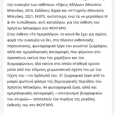
την ευκαιρία των εκθέσεων «Όψεις Αδήλων» (Μουσείο
Μπενάκη, 2016, Εκδόσεις Άγρα) και «Η Γιορτή» (Μουσείο
Μπενάκη, 2021, ΕΚΕΠ) αντίστοιχα, ενώ τα «e-μερολόγια ΙΙΙ
& ΙV» τυπώθηκαν, αντί καταλόγου, για την έκθεση του
Χρήστου Μποκόρου στο ΦΟΥΓΑΡΟ.
Στην έκθεση «Τα Ημερολόγια», το κοινό θα έχει για πρώτη
φορά την ευκαιρία να δει, στο πλαίσιο εκθεσιακής
παρουσίασης, φωτογραφικά έργα του γνωστού ζωγράφου,
αλλά και ημερολογιακές καταγραφές που φέρνουν στο
προσκήνιο, εκείνα που τον χαράζουν και τον
διαμορφώνουν, όλα εκείνα στα οποία σταθερά ομνύει
μέσα από την επίμονη χειρωνακτική σχέση του με την
τέχνη του —το πρόσωπό του. 31 ζωγραφικά έργα από το
μακρύ φωτεινό φάσμα της δημιουργικής περιόδου του
Χρήστου Μποκόρου, 44 φωτογραφικά έργα, αλλά και
ημερολογιακές καταγραφές —επιτονισμοί βιογραφικών
του στιγμών— αποτελούν τον πυρήνα της μεγάλης
έκθεσής του στο ΦΟΥΓΑΡΟ.