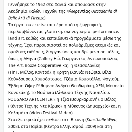
Γεννήθηκε το 1962 στα Χανιά και σπούδασε στην
Ακαδημία Καλών Τεχνών της Φλωρεντίας (
Accademia di
Belle Arti di Firenze
).
Το έργο του εκτείνεται πέρα από τη ζωγραφική,
περιλαμβάνοντας γλυπτική, σκηνογραφία, performance,
land art, καθώς και εκπαιδευτικά προγράμματα μέσω της
τέχνης. Έχει παρουσιαστεί σε πολυάριθμες ατομικές και
ομαδικές εκθέσεις, διοργανώσεις και δρώμενα σε πόλεις,
όπως η Αθήνα (Gallery Ηώ, Γεωργαντέα, Αντωνοπούλου,
The Art, Booze Cooperative κά), η Θεσσαλονίκη
(TinT,
Μύλος, Κοντρά), η Κρήτη (Χανιά: Νεώρια, Βίλα
Κούνδουρου, Χρυσόστομος, Τζάμια Κρυστάλλα, Φαγιούμ,
Έβδομη Όψη· Ρέθυμνο: Ανδρέα Θεοδωράκη, ΧΕΝ, Μουσείο
Κανακάκη), το Ναύπλιο (Αίθουσα Τέχνης Ναυπλίου,
FOUGARO ARTCENTER,), η Τζια (Βουρκαριανή), ο Βόλος
(Κέντρο Τέχνης Ντε Κίρικο), η Μύκονος (Δημαρχείο) και η
Καλαμάτα (Video Festival Miden).
Στο εξωτερικό έχει εκθέσει στη Βιέννη (
Kunsthalle Wien
,
2008), στο Παρίσι (Κέντρο Ελληνισμού, 2009) και στη