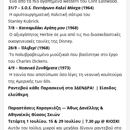
Ένα από τα πιο αγαπημένα western του Clint Eastwood.
31/7 –
S.O.S. Πεντάγωνο Καλεί Μόσχα
(1964)
Η αριστουργηματική πολιτική σάτιρα του
Stanley Kubrick.
7/8 –
Κατσαριδάκι
Αγάπη μου
(1968)
Ο αξιαγάπητος Herbie σε μια από τις πιο διασκεδαστικές
οικογενειακές ταινίες της Disney.
28/8 –
Όλιβερ!
(1968)
Το πολυβραβευμένο μιούζικαλ που βασίστηκε στο έργο
του Charles Dickens.
4/9 –
Νεανικά Συνθήματα
(1973)
Η ταινία που αποτύπωσε όσο λίγες τη νεανική κουλτούρα
της Αμερικής των 60s.
Ραντεβού κάθε Παρασκευή στα 3ΔΕΝΔΡΑ
!
| Εί
σοδος
ελεύθερη
Παραστάσεις Καραγκιόζη — Άθως
Δανέλλης
&
Αθηναϊκός Θίασος Σκιών
Τετάρτη 1 Ιουλίου, 15 & 29 Ιουλίου | 7.30
μμ
@ ΚΙΟΣΚΙ
Αυτόν τον Ιούλιο, μικροί και μεγάλοι δίνουν ραντεβού στο