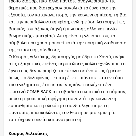
τρόπο διαφορετικό, αλλά πάντοτε αναγνωρίσιμο- τις
θεματικές που διατρέχουν συνολικά το έργο του: την
εξουσία, τον καταναλωτισμό, την κοινωνική πίεση, τη βία
και την περιβαλλοντική κρίση, ενώ η φύση λειτουργεί ως
βασικός του άξονας (πηγή έμπνευσης αλλά και πεδίο
βιωματικής εμπειρίας). Αυτή είναι η γλώσσα του, τα
σύμβολα που χρησιμοποιεί κατά την ποιητική διαδικασία
της εικαστικής σύνθεσης.
O Κοσμάς Λιλικάκης, δημιουργός με έδρα τα Χανιά, ανήκει
στις εξαιρετικές εκείνες περιπτώσεις καλλιτεχνών που το
έργο τους δεν περιορίζεται εύκολα σε ένα ύφος ή μέσο·
όπως …ο δολοφόνος …επιστρέφει …πάντοτε …στον τόπο
του εγκλήματος, έτσι κι εκείνος κάνει συνέχεια ένα
φωτεινό COME BACK στο υβριδικό εικαστικό του σύμπαν,
όπου η προσωπική αφήγηση συναντά την κοινωνική
ευαισθησία και η υλικότητα συνδιαλέγεται με τη
φαντασία, προσκαλώντας τον θεατή σε μια εμπειρία
ταυτόχρονα οικεία και ανατρεπτική.
Κοσμάς Λιλικάκης