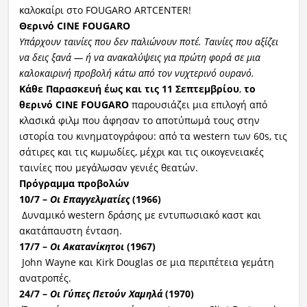
καλοκαίρι στο FOUGARO ARTCENTER!
Θ
ερινό CINE FOUGARO
Υπάρχουν ταινίες που δεν παλιώνουν ποτέ. Ταινίες που αξίζει
να δεις ξανά — ή να ανακαλύψεις για πρώτη φορά σε μια
καλοκαιρινή προβολή κάτω από τον νυχτερινό ουρανό.
Κάθε Παρασκευή
έως
και
τις 11 Σεπτεμβρίου
,
το
θερινό CINE FOUGARO
παρουσιάζει μια επιλογή από
κλασικά φιλμ που άφησαν το αποτύπωμά τους στην
ιστορία του κινηματογράφου: από τα western των 60s, τις
σάτιρες και τις κωμωδίες, μέχρι και τις οικογενειακές
ταινίες που μεγάλωσαν γενιές θεατών.
Πρόγραμμα προβολών
10/7 –
Οι Επαγγελματίες
(1966)
Δυναμικό western δράσης με εντυπωσιακό καστ και
ακατάπαυστη ένταση.
17/7 –
Οι Ακατανίκητοι
(1967)
John Wayne και Kirk Douglas σε μια περιπέτεια γεμάτη
ανατροπές.
24/7 –
Οι Γύπες Πετούν Χαμηλά
(1970)