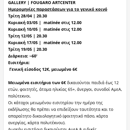
GALLERY
|
FOUGARO
ARTCENTER
Ημερομηνίες παραστάσεων για
το γενικό κοινό
Τρίτη 28/04 | 20.30
Κυριακή 03/05 |
matinée
στις 12.00
Κυριακή 10/05 |
matinée
στις 12.00
Τρίτη 12/05 | 20.30
Κυριακή 17/05 |
matinée
στις 12.00
Τρίτη 1
9
/05 | 20.30
Διάρκεια: ~60′
Εισιτήρια
:
Γενική είσοδος 12€, μειωμένο 6€
Μειωμένα εισιτήρια των 6€
δικαιούνται παιδιά έως 12
ετών, φοιτητές, άτομα ηλικίας 65+, άνεργοι, συνοδοί ΑμεΑ,
πολύτεκνοι.
Οι κάτοχοι μειωμένου εισιτηρίου την ημέρα της
εκδήλωσης θα πρέπει να επιδείξουν ταυτότητα και το
απαραίτητο δικαιολογητικό (φοιτητικό πάσο, κάρτα
ανεργίας, κάρτα πολυτέκνου).
Δωρεάν εισιτήρια δικαιούνται ΑμεΑ & ειδικές