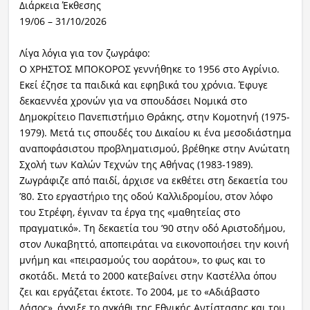
Διάρκεια Έκθεσης
19/06 – 31/10/2026
Λίγα λόγια για τον ζωγράφο:
Ο ΧΡΗΣΤΟΣ ΜΠΟΚΟΡΟΣ γεννήθηκε το 1956 στο Αγρίνιο.
Εκεί έζησε τα παιδικά και εφηβικά του χρόνια. Έφυγε
δεκαεννέα χρονών για να σπουδάσει Νομικά στο
Δημοκρίτειο Πανεπιστήμιο Θράκης, στην Κομοτηνή (1975-
1979). Μετά τις σπουδές του Δικαίου κι ένα μεσοδιάστημα
αναποφάσιστου προβληματισμού, βρέθηκε στην Ανώτατη
Σχολή των Καλών Τεχνών της Αθήνας (1983-1989).
Ζωγράφιζε από παιδί, άρχισε να εκθέτει στη δεκαετία του
’80. Στο εργαστήριο της οδού Καλλιδρομίου, στον λόφο
του Στρέφη, έγιναν τα έργα της «μαθητείας στο
πραγματικό». Τη δεκαετία του ’90 στην οδό Αριστοδήμου,
στον Λυκαβηττό, αποπειράται να εικονοποιήσει την κοινή
μνήμη και «πειρασμούς του αoράτου», το φως και το
σκοτάδι. Μετά το 2000 κατεβαίνει στην Καστέλλα όπου
ζει και εργάζεται έκτοτε. Το 2004, με το «Αδιάβαστο
Δάσος», άγγιξε το αγκάθι της Εθνικής Αντίστασης και του