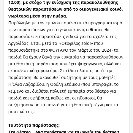
12.00)
,
με στόχο την ενίσχυση
της
παρακολούθησης
θεατρικών παραστάσεων
από
το οικογενει
ακό κοινό
,
νωρίτερα μέσα στην ημέρα.
Παράλληλα με τον εμπλουτισμένο αυτό προγραμματισμό
των παραστάσεων για το γενικό κοινό, ο θίασος θα
παρουσιάσει 5 παραστάσεις ειδικά για τα σχολεία της
Αργολίδας. Έτσι, μετά το «Θεοφιλος sold!» (που
παρουσιάστηκε στο ΦΟΥΓΑΡΟ τον Μάρτιο του 2024) τα
παιδιά θα έχουν ξανά την ευκαιρία να παρακολουθήσουν
μια θεατρική παράσταση που έχει ψυχαγωγικό, αλλά και
εκπαιδευτικό χαρακτήρα. Στο ίδιο πλαίσιο, μετά την
παράσταση, θα ακολουθεί συζήτηση με τους μαθητές.
Η Όλια Λαζαρίδου, η Θούλη Στάικου (που υπογράφει το
κείμενο και διαθέτει πολυετή εμπειρία στο θέατρο για
παιδιά και εφήβους), καθώς και οι ηθοποιοί, θα
συζητήσουν με τα παιδιά για τη θεατρική τέχνη και τα
μυστικά της.
Ταυτότητα παράστασης:
Στο Θέατρο
|
Μ
ια παράσταση για τη μαγεία του θεάτρου