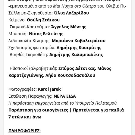
-εμπνευσμένο από το
Μια Νύχτα στο Θέατρο
του Ολιβιέ Πι-
Σύλληψη-Σκηνοθεσία:
Όλια
Λαζαρίδου
Κείμενο:
Θούλη
Στάικου
Σκηνικό-Κοστούμια:
Άγγελος
Μέντης
Μουσική:
Νίκος
Βελιώτης
Διδασκαλία Κίνησης:
Μαριάννα
Καβαλιεράτου
Σχεδιασμός φωτισμών:
Δημήτρης Κασιμάτης
Βοηθός Σκηνοθέτη:
Δημήτρης
Καλαμπαλίκης
Ηθοποιοί (αλφαβητικά):
Σπύρος
Δέτσικας
, Μάνος
Καρατζογιάννης, Λήδα
Κουτσοδασκάλου
Φωτογραφίες:
Karol
Jarek
Εκτέλεση Παραγωγής:
ΝΕΡΑ ΕΙΔΑ
Η παράσταση
επιχορηγείται από
το Υπουργείο Πολιτισμού.
Παράσταση για οικογένειες |
Προτείνεται γ
ια παιδιά
7 ετών και άνω
ΠΛΗΡΟΦΟΡΙΕΣ: