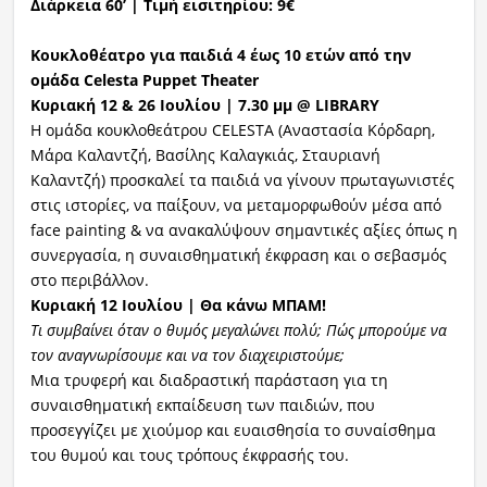
Διάρκεια 60’ |
Τιμή εισιτηρίου: 9€
Κουκλοθέατρο για παιδιά 4 έως 10 ετών
από την
ομάδα
Celesta
Puppet
Theater
Κυριακή
1
2
& 2
6
Ιουλίου | 7.30
μμ
@
LIBRARY
Η ομάδα κουκλοθεάτρου CELESTA (Αναστασία Κόρδαρη,
Μάρα Καλαντζή, Βασίλης Καλαγκιάς, Σταυριανή
Καλαντζή) προσκαλεί τα παιδιά να γίνουν πρωταγωνιστές
στις ιστορίες, να παίξουν, να μεταμορφωθούν μέσα από
face painting & να ανακαλύψουν σημαντικές αξίες όπως η
συνεργασία, η συναισθηματική έκφραση και ο σεβασμός
στο περιβάλλον.
Κυριακή 12 Ιουλίου |
Θα κάνω ΜΠΑΜ!
Τι συμβαίνει όταν ο θυμός μεγαλώνει πολύ; Πώς μπορούμε να
τον αναγνωρίσουμε και να τον διαχειριστούμε;
Μια τρυφερή και διαδραστική παράσταση για τη
συναισθηματική εκπαίδευση των παιδιών, που
προσεγγίζει με χιούμορ και ευαισθησία το συναίσθημα
του θυμού και τους τρόπους έκφρασής του.