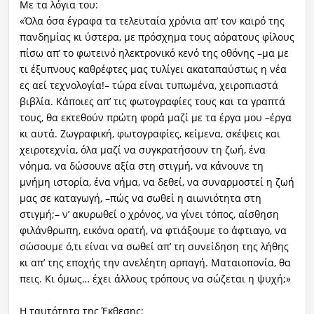
Με τα λόγια του:
«Όλα όσα έγραφα τα τελευταία χρόνια απ’ τον καιρό της
πανδημίας κι ύστερα, με πρόσχημα τους αόρατους φίλους
πίσω απ’ το φωτεινό ηλεκτρονικό κενό της οθόνης –μα με
τι έξυπνους καθρέφτες μας τυλίγει ακαταπαύστως η νέα
ες αεί τεχνολογία!– τώρα είναι τυπωμένα, χειροπιαστά
βιβλία. Κάποιες απ’ τις φωτογραφίες τους και τα γραπτά
τους, θα εκτεθούν πρώτη φορά μαζί με τα έργα μου –έργα
κι αυτά. Ζωγραφική, φωτογραφίες, κείμενα, σκέψεις και
χειροτεχνία, όλα μαζί να συγκρατήσουν τη ζωή, ένα
νόημα, να δώσουνε αξία στη στιγμή, να κάνουνε τη
μνήμη ιστορία, ένα νήμα, να δεθεί, να συναρμοστεί η ζωή
μας σε καταγωγή, –πώς να σωθεί η αιωνιότητα στη
στιγμή;– ν’ ακυρωθεί ο χρόνος, να γίνει τόπος, αίσθηση
φιλάνθρωπη, εικόνα ορατή, να φτιάξουμε το άφτιαγο, να
σώσουμε ό,τι είναι να σωθεί απ’ τη συνείδηση της λήθης
κι απ’ της εποχής την ανελέητη αρπαγή. Ματαιοπονία, θα
πεις. Κι όμως… έχει άλλους τρόπους να σώζεται η ψυχή;»
Η ταυτότητα της Έκθεσης: