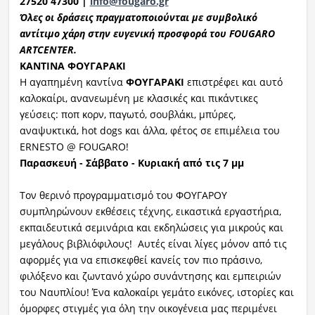
27520 47300 |
info@fougaro.gr
Όλες οι
δράσ
εις
πραγματοποι
ούνται
με συμβολικό
αντίτιμο χάρη στην ευγενική προσφορά του FOUGARO
ARTCENTER.
ΚΑΝΤΙΝΑ ΦΟΥΓΑΡΑΚΙ
Η αγαπημένη καντίνα
ΦΟΥΓΑΡΑΚΙ
επιστρέφει και αυτό
καλοκαίρι, ανανεωμένη με κλασικές και πικάντικες
γεύσεις: ποπ κορν, παγωτό, σουβλάκι, μπύρες,
αναψυκτικά, hot dogs και άλλα, φέτος σε επιμέλεια του
ERNESTO @ FOUGARO!
Παρασκευή - Σάββατο - Κυριακή από τις 7
μμ
Τον θερινό προγραμματισμό του ΦΟΥΓΑΡΟΥ
συμπληρώνουν εκθέσεις τέχνης, εικαστικά εργαστήρια,
εκπαιδευτικά σεμινάρια και εκδηλώσεις για μικρούς και
μεγάλους βιβλιόφιλους! Αυτές είναι λίγες μόνον από τις
αφορμές για να επισκεφθεί κανείς τον πιο πράσινο,
φιλόξενο και ζωντανό χώρο συνάντησης και εμπειριών
του Ναυπλίου! Ένα καλοκαίρι γεμάτο εικόνες, ιστορίες και
όμορφες στιγμές για όλη την οικογένεια μας περιμένει