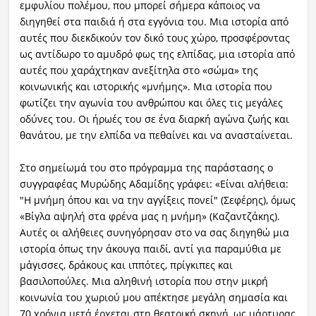
εμφυλίου πολέμου, που μπορεί σήμερα κάποιος να
διηγηθεί στα παιδιά ή στα εγγόνια του. Μια ιστορία από
αυτές που διεκδικούν τον δικό τους χώρο, προσφέροντας
ως αντίδωρο το αμυδρό φως της ελπίδας, μια ιστορία από
αυτές που χαράχτηκαν ανεξίτηλα στο «σώμα» της
κοινωνικής και ιστορικής «μνήμης». Μια ιστορία που
φωτίζει την αγωνία του ανθρώπου και όλες τις μεγάλες
οδύνες του. Οι ήρωές του σε ένα διαρκή αγώνα ζωής και
θανάτου, με την ελπίδα να πεθαίνει και να ανασταίνεται.
Στο σημείωμά του στο πρόγραμμα της παράστασης ο
συγγραφέας Μυρώδης Αδαμίδης γράφει: «
Είναι αλήθεια:
"Η μνήμη όπου και να την αγγίξεις πονεί" (Σεφέρης),
όμως
«Βίγλα αψηλή στα φρένα μας η μνήμη» (Καζαντζάκης).
Αυτές οι αλήθειες συνηγόρησαν στο να σας διηγηθώ μια
ιστορία όπως την άκουγα παιδί, αντί για παραμύθια με
μάγισσες, δράκους και ιππότες, πρίγκιπες και
βασιλοπούλες. Μια αληθινή ιστορία που στην μικρή
κοινωνία του χωριού μου απέκτησε μεγάλη σημασία και
70 χρόνια μετά έρχεται στη θεατρική σκηνή, ως μάρτυρας