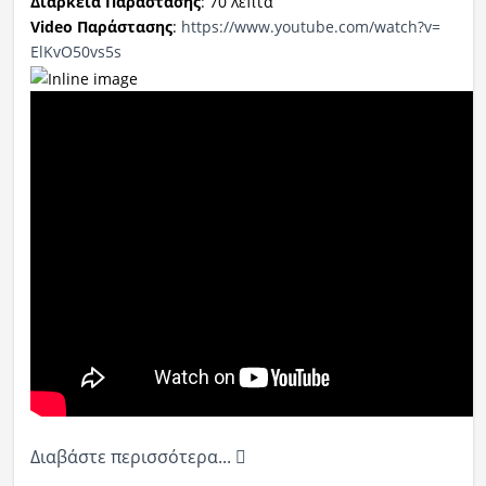
Διάρκεια Παράστασης
: 70 λεπτά
Video
Παράστασης
:
https://www.
youtube.com/watch?v=
ElKvO50vs5s
Διαβάστε περισσότερα...