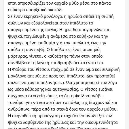
επαναπροσδιορίζει τον αρχαίο μύθο μέσα στο πάντα
επίκαιρο υπαρξιακό σκοτάδι.
Σε έναν εκρηκτικό μονόλογο, η ηρωίδα σπάει τη σιωπή
αιώνων και εξομολογείται στον Ιππόλυτο το
απαγορευμένο της πάθος. Η ηρωίδα απογυμνώνεται
ψυχικά, παγιδευμένη ανάμεσα στο καθήκον και την
απαγορευμένη επιθυμία για τον Ιππόλυτο, έως την
απόλυτη συντριβή. Ο Ιππόλυτος, ένας σιωπηλός
μάρτυρας, γίνεται ο καθρέφτης πάνω στον οποίο
συνθλίβεται η λογική και θριαμβεύει το ένστικτο.
Η Φαίδρα του Ρίτσου, προχωρά σε έναν ωμό και ειλικρινή
μονόλογο απευθείας προς τον Ιππόλυτο. Δεν προσπαθεί
απλώς να τον αποπλανήσει, αλλά χρησιμοποιεί τον λόγο
ως μέσο κάθαρσης και αυτογνωσίας. Ο Ρίτσος εισάγει
σύγχρονα στοιχεία -όπως το ότι η Φαίδρα ανάβει
τσιγάρο- για να καταστήσει το πάθος της διαχρονικό και
ανθρώπινο, πέρα από τα στενά όρια του αρχαίου μύθου.
Η σκηνοθετική προσέγγιση στοχεύει να αναδείξει τον
ψυχικό λαβύρινθο της ηρωίδας και την οικουμενικότητα
του υπαρξιακού της αδιεξόδου, τονίζοντας το πόσο