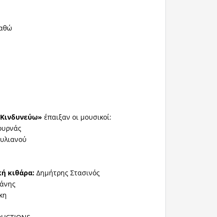
χαθώ
«
Κινδυνεύω
»
έπαιξαν οι μουσικοί:
ουρνάς
τυλιανού
ή κιθάρα:
Δημήτρης Στασινός
άνης
κη