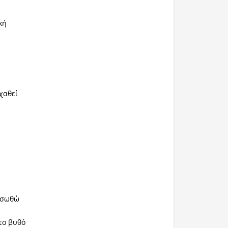
οβίζει
κή
 χαθεί
ίζει
α σωθώ
στο βυθό