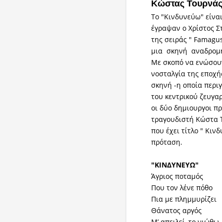
Κώστας Τουρνάς
Το "Κινδυνεύω" είνα
έγραψαν ο Χρίστος Στ
της σειράς " Famagu
μια σκηνή αναδρομή
Με σκοπό να ενώσουν
νοσταλγία της εποχή
σκηνή -η οποία περι
του κεντρικού ζευγα
οι δύο δημιουργοι π
τραγουδιστή Κώστα Τ
που έχει τίτλο " Κιν
πρόταση.
"ΚΙΝΔΥΝΕΥΩ"
Άγριος πο
Που τον λ
Πια με πλημμυρίζει
Θάνατος αργός
Μ’ απειλεί, το νιώθω