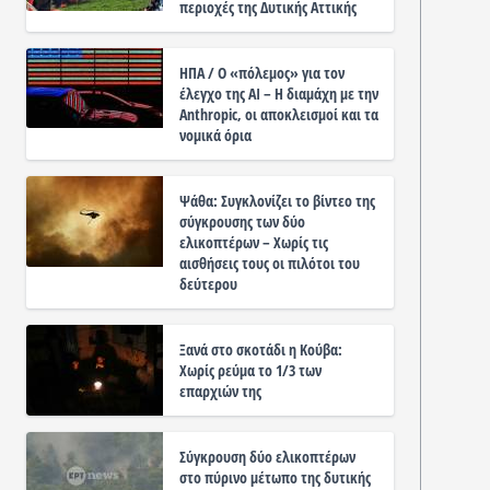
περιοχές της Δυτικής Αττικής
ΗΠΑ / Ο «πόλεμος» για τον
έλεγχο της ΑΙ – Η διαμάχη με την
Anthropic, οι αποκλεισμοί και τα
νομικά όρια
Ψάθα: Συγκλονίζει το βίντεο της
σύγκρουσης των δύο
ελικοπτέρων – Χωρίς τις
αισθήσεις τους οι πιλότοι του
δεύτερου
Ξανά στο σκοτάδι η Κούβα:
Χωρίς ρεύμα το 1/3 των
επαρχιών της
Σύγκρουση δύο ελικοπτέρων
στο πύρινο μέτωπο της δυτικής