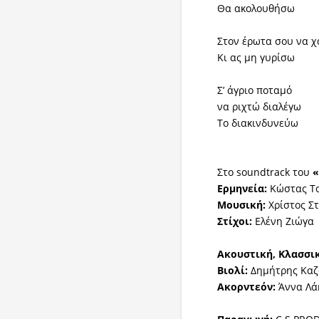
Θα ακολουθήσω
Στον έρωτα σου να 
Κι ας μη γυρίσω
Σ’ άγριο ποταμό
να ριχτώ διαλέγω
Το διακινδυνεύω
Στο soundtrack του
Ερμηνεία:
Κώστας Τ
Μουσική:
Χρίστος Σ
Στίχοι:
Ελένη Ζιώγα
Ακουστική, Κλασσικ
Βιολί:
Δημήτρης Καζ
Ακορντεόν:
Άννα Λά