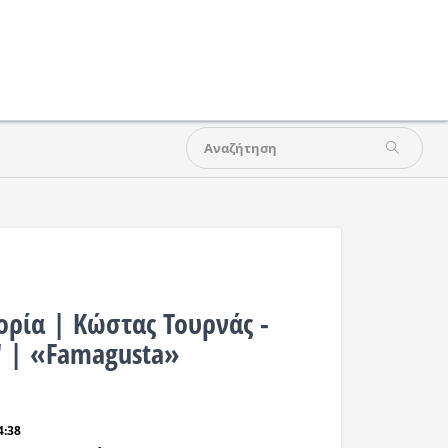
ρία | Κώστας Τουρνάς -
 | «Famagusta»
4:38