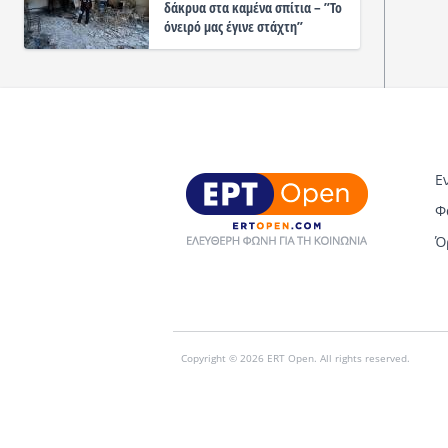
δάκρυα στα καμένα σπίτια – ”Το
όνειρό μας έγινε στάχτη”
Ε
Φ
Ό
Copyright © 2026 ERT Open. All rights reserved.