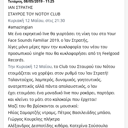
Τετάρτη, 08/05/2019 - 11:25
ΙΑΝ ΣΤΡΑΤΗΣ
ΣΤΑΥΡΟΣ ΤΟΥ ΝΟΤΟΥ CLUB
Κυριακή 12 Μαΐου, στις 21:30
#amazingian
Με ένα εκρηκτικό live θα γιορτάσει τη νίκη του στο Your
Face Sounds Familiar 2019, ο Ίαν Στρατής,
λίγες μόνο μέρες πριν την κυκλοφορία του νέου του
προσωπικού single που θα κυκλοφορήσει από τη Feelgood
Records.
Την Κυριακή 12 Μαΐου
, το Club του Σταυρού του Νότου
ετοιμάζεται να χορέψει στον ρυθμό του Ίαν Στρατή!
Ταλαντούχος, λαμπερός, δυναμικός, γοητευτικός,
ανατρεπτικός αλλά πάντα απολαυστικός, ο Ίαν
έχει ετοιμάσει ένα μοναδικό live που ροκάρει, παρτάρει
και κλείνει το μάτι στο καλοκαίρι που έρχεται!
Μαζί του θα βρίσκονται οι μουσικοί:
Ηλίας Σαμαρτζής ντραμς, Πέτρος Βασιλειάδης μπάσο,
Γιώργος Κουρελης πλήκτρα
Αλέξανδρος Δεσποτίδης κιθάρα, Κατερίνα Σούσουλα