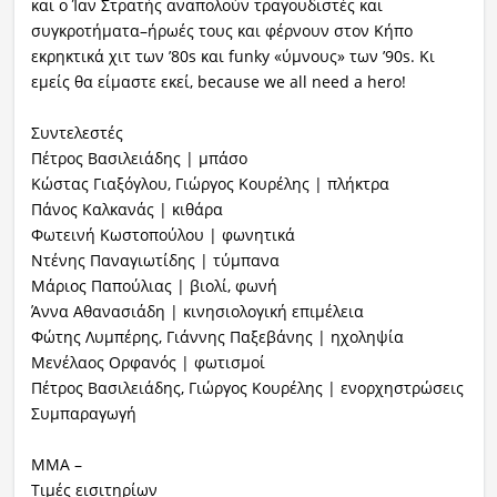
και ο Ίαν Στρατής αναπολούν τραγουδιστές και
συγκροτήματα–ήρωές τους και φέρνουν στον Κήπο
εκρηκτικά χιτ των ’80s και funky «ύμνους» των ’90s. Κι
εμείς θα είμαστε εκεί, because we all need a hero!
Συντελεστές
Πέτρος Βασιλειάδης | μπάσο
Κώστας Γιαξόγλου, Γιώργος Κουρέλης | πλήκτρα
Πάνος Καλκανάς | κιθάρα
Φωτεινή Κωστοπούλου | φωνητικά
Ντένης Παναγιωτίδης | τύμπανα
Μάριος Παπούλιας | βιολί, φωνή
Άννα Αθανασιάδη | κινησιολογική επιμέλεια
Φώτης Λυμπέρης, Γιάννης Παξεβάνης | ηχοληψία
Μενέλαος Ορφανός | φωτισμοί
Πέτρος Βασιλειάδης, Γιώργος Κουρέλης | ενορχηστρώσεις
Συμπαραγωγή
ΜΜΑ –
Τιμές εισιτηρίων