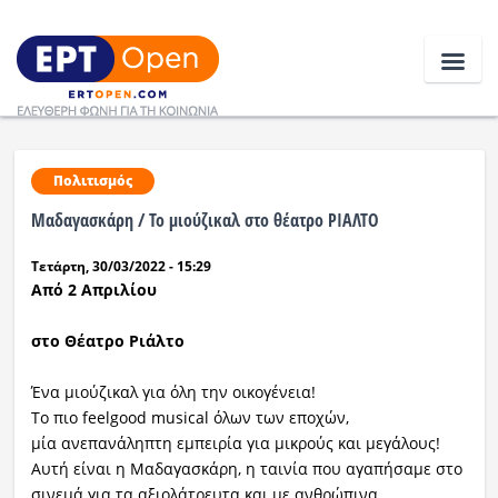
Ειδήσεις
Πολιτισμός
Μαδαγασκάρη / Το μιούζικαλ στο θέατρο ΡΙΑΛΤΟ
Ελλάδα
Τετάρτη, 30/03/2022 - 15:29
Κοινωνία
Από 2 Απριλίου
Πολιτική
στο Θέατρο Ριάλτο
Οικονομία
Ένα μιούζικαλ για όλη την οικογένεια!
Το πιο feelgood musical όλων των εποχών,
Αθλητικά
μία ανεπανάληπτη εμπειρία για μικρούς και μεγάλους!
Αυτή είναι η Μαδαγασκάρη, η ταινία που αγαπήσαμε στο
Κόσμος
σινεμά για τα αξιολάτρευτα και με ανθρώπινα