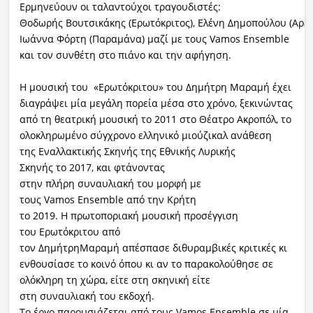
Ερμηνεύουν οι ταλαντούχοι τραγουδιστές:
Θοδωρής Βουτσικάκης (Ερωτόκριτος), Ελένη Δημοπούλου (Αρε
Ιωάννα Φόρτη (Παραµάνα) μαζί με τους Vamos Ensemble
και τον συνθέτη στο πιάνο και την αφήγηση.
Η μουσική του «Ερωτόκριτου» του Δημήτρη Μαραμή έχει
διαγράψει μία μεγάλη πορεία μέσα στο χρόνο, ξεκινώντας
από τη θεατρική μουσική το 2011 στο Θέατρο Ακροπόλ, το
ολοκληρωμένο σύγχρονο ελληνικό μιούζικαλ ανάθεση
της Εναλλακτικής Σκηνής της Εθνικής Λυρικής
Σκηνής το 2017, και φτάνοντας
στην πλήρη συναυλιακή του μορφή με
τους Vamos Ensemble από την Κρήτη
το 2019. H πρωτοποριακή μουσική προσέγγιση
του Ερωτόκριτου από
τον ΔημήτρηΜαραµή απέσπασε διθυραµβικές κριτικές κι
ενθουσίασε το κοινό όπου κι αν το παρακολούθησε σε
ολόκληρη τη χώρα, είτε στη σκηνική είτε
στη συναυλιακή του εκδοχή.
Το έργο παρουσιάζεται από τους Vamos Ensemble σε μία