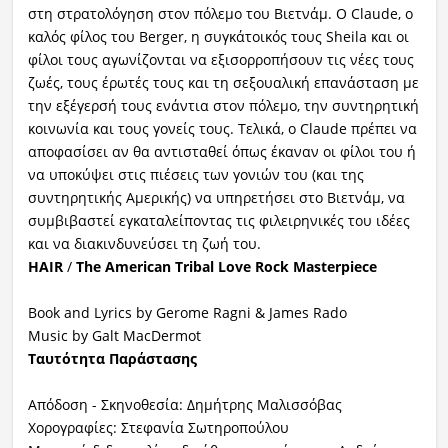
στη στρατολόγηση στον πόλεμο του Βιετνάμ. Ο Claude, ο
καλός φίλος του Berger, η συγκάτοικός τους Sheila και οι
φίλοι τους αγωνίζονται να εξισορροπήσουν τις νέες τους
ζωές, τους έρωτές τους και τη σεξουαλική επανάσταση με
την εξέγερσή τους ενάντια στον πόλεμο, την συντηρητική
κοινωνία και τους γονείς τους. Τελικά, ο Claude πρέπει να
αποφασίσει αν θα αντισταθεί όπως έκαναν οι φίλοι του ή
να υποκύψει στις πιέσεις των γονιών του (και της
συντηρητικής Αμερικής) να υπηρετήσει στο Βιετνάμ, να
συμβιβαστεί εγκαταλείποντας τις φιλειρηνικές του ιδέες
και να διακινδυνεύσει τη ζωή του.
HAIR
/
The American Tribal Love Rock Masterpiece
Book and Lyrics by Gerome Ragni & James Rado
Music by Galt MacDermot
Ταυτότητα Παράστασης
Απόδοση - Σκηνοθεσία: Δημήτρης Μαλισσόβας
Χορογραφίες: Στεφανία Σωτηροπούλου