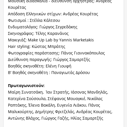
Μουσική διδασκαλία - διεύθυνση ορχήστρας: Ανδρέας
Κουρέτας
Απόδοση Ελληνικών στίχων: Ανδρέας Κουρέτας
Φωτισμοί : Στέλλα Κάλτσου
Ενδυματολόγος: Γιώργος Σεγρεδάκης
Σκηνογράφος: Τέλης Καρανάνος
Μακιγιάζ: Make Up Lab by Yannis Marketakis
Hair styling: Κώστας Μπράτης
Φωτογραφίες παράστασης: Πάνος Γιαννακόπουλος
Διεύθυνση παραγωγής: Γιώργος Σαμαρτζής
Βοηθός σκηνοθέτη: Ελένη Γιουφή
Β' Βοηθός σκηνοθέτη : Παναγιωτάς Δρόσου
Πρωταγωνιστούν:
Μαίρη Συνατσάκη, Ίαν Στρατής, Ιάσονας Μανδηλάς,
Κατερίνα Σούσουλα, Στέφανος Μουαγκιέ, Νικόλας
Ραπτάκης, Έλενα Βακάλη, Ευγενία Λιάκου, Πάνος
Μαλικούρτης, Δημήτρης Φριτζελάς, Ανδρέας Κουρέτας,
Αντώνης Βλάχος, Γιώργος Γαζής, Ηλίας Σαμαρτζής