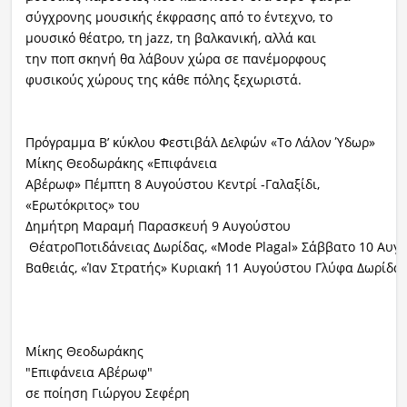
σύγχρονης μουσικής έκφρασης από το έντεχνο, το
μουσικό θέατρο, τη jazz, τη βαλκανική, αλλά και
την ποπ σκηνή θα λάβουν χώρα σε πανέμορφους
φυσικούς χώρους της κάθε πόλης ξεχωριστά.
Πρόγραμμα Β’ κύκλου Φεστιβάλ Δελφών «Το Λάλον Ύδωρ»
Μίκης Θεοδωράκης «Επιφάνεια
Αβέρωφ» Πέμπτη 8 Αυγούστου Κεντρί -Γαλαξίδι,
«Ερωτόκριτος» του
Δημήτρη Μαραμή Παρασκευή 9 Αυγούστου
ΘέατροΠοτιδάνειας Δωρίδας, «Mode Plagal» Σάββατο 10 Αυγο
Βαθειάς, «Ίαν Στρατής» Κυριακή 11 Αυγούστου Γλύφα Δωρίδα
Μίκης Θεοδωράκης
"Επιφάνεια Αβέρωφ"
σε ποίηση Γιώργου Σεφέρη