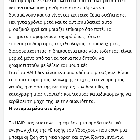
εκατομμύριων νέων σε όλο το κόσμο, τα αντιρατσιστικά
και αντιπολεμικά μηνύματα ήταν επόμενο να
δυναμώνουν και να γίνονται κεντρικό θέμα συζήτησης.
Πενήντα χρόνια μετά και το αντισυμβατικό αυτό
μιούζικαλ ηχεί και μοιάζει επίκαιρο όσο ποτέ. Τα
αιτήματα παραμένουν ισχυρά όπως τότε, ο
επαναπροσδιορισμός της ιδεολογίας , η αποδοχή της
διαφορετικότητας, η δημιουργία μιας νέας ισότητας, είναι
μερικά μόνο από τα νέα τοπία που ζητούν να
χρωματιστούν με λέξεις και μουσικές.
Γιατί το HAIR δεν είναι ένα οποιοδήποτε μιούζικαλ. Είναι
το αποτύπωμα μιας ολόκληρης εποχής, το πνεύμα μιας
γενιάς, η ανάσα της ελευθερίας των beatniks, η
καταγραφή μιας νεανικής κουλτούρας καταδικασμένης να
κερδίσει τη μάχη της με την αιωνιότητα.
Η ιστορία μέσα στο έργο
Το HAIR μας συστήνει τη «φυλή», μια ομάδα πολιτικά
ενεργών χίπις της «Εποχής του Υδροχόου» που ζουν μια
μποέμικη ζωή στη Νέα Υόρκη και αγωνίζονται ενάντια