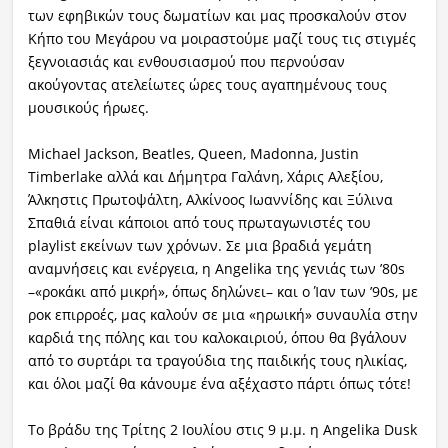
των εφηβικών τους δωματίων και μας προσκαλούν στον
Κήπο του Μεγάρου να μοιραστούμε μαζί τους τις στιγμές
ξεγνοιασιάς και ενθουσιασμού που περνούσαν
ακούγοντας ατελείωτες ώρες τους αγαπημένους τους
μουσικούς ήρωες.
Michael Jackson, Beatles, Queen, Madonna, Justin
Timberlake αλλά και Δήμητρα Γαλάνη, Χάρις Αλεξίου,
Άλκηστις Πρωτοψάλτη, Αλκίνοος Ιωαννίδης και Ξύλινα
Σπαθιά είναι κάποιοι από τους πρωταγωνιστές του
playlist εκείνων των χρόνων. Σε μια βραδιά γεμάτη
αναμνήσεις και ενέργεια, η Angelika της γενιάς των ’80s
–«ροκάκι από μικρή», όπως δηλώνει– και ο Ίαν των ’90s, με
ροκ επιρροές, μας καλούν σε μια «ηρωική» συναυλία στην
καρδιά της πόλης και του καλοκαιριού, όπου θα βγάλουν
από το συρτάρι τα τραγούδια της παιδικής τους ηλικίας,
και όλοι μαζί θα κάνουμε ένα αξέχαστο πάρτι όπως τότε!
To βράδυ της Τρίτης 2 Ιουλίου στις 9 μ.μ. η Angelika Dusk