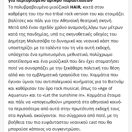
για περιορισμένο αριθμό παραστάσεων
To πολυβραβευμένο μιούζικαλ
HAIR,
κοιτά στον
καθρέφτη του την πιο tribal rock version του και ετοιμάζει
βαλίτσες και πάλι για την Αθηναϊκή θεατρική σκηνή.
Μετά από έναν σχεδόν χρόνο αναμονής,λόγω των μέτρων
κατά της πανδημίας, υπό τις σκηνοθετικές οδηγίες του
Δημήτρη Μαλισσόβα το δυναμικό και νεανικό κάστ που
υποστηρίζει με το ταλέντο του τη νέα αυτή εκδοχή,
υπόσχεται ένα εμπνευσμένο, μεθυστικό, πολύχρωμο
αποτέλεσμα και ένα μιούζικαλ που δεν έχει σταματήσει
ποτέ να συναρπάζει με την ξεκάθαρη πολιτική του θέση
αλλά και τα εμβληματικά τραγούδια του. Κομμάτια που
έγιναν ύμνοι του αντιπολεμικού κινήματος για το Βιετνάμ
και καθόρισαν τον όρο rock musical, όπως το «Age of
Aquarius» και το «Let the sunshine in». Κομμάτια έτοιμα
και πάλι να «απογειωθούν» μπροστά στο αθηναϊκό κοινό-
τα περισσότερα από αυτά στην πρωτότυπη εκδοχή τους
στα Αγγλικά, ακούγονται πιο σύγχρονα από ποτέ, με τη
βοήθεια του πιο ευφάνταστου νεανικού cast που θα
μπορούσε κάποιος να συγκεντρώσει.