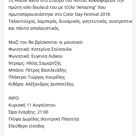
τη House Band στο Σταυρό του Νότου, κυκλοφόρησε την
πρώτη solo δουλειά του με τίτλο “Amazing” που
πρωτοπαρουσιάστηκε στο Color Day Festival 2018.
Ταλαντούχος, λαμπερός, δυναμικός, γοητευτικός, ανατρεπτικό
και πάντα απολαυστικός.
Μαζί του θα βρίσκονται οι μουσικοί:
Φωνητικά: Κατερίνα Σούσουλα
Φωνητικά: Ευγενία Λιάκου
Ντραμς: Ηλίας Σαμαρτζής
Μπάσο: Πέτρος Βασιλειάδης
Πλήκτρα: Γιώργος Κουρέλης
Κιθάρα: Αλέξανδρος Δεσποτίδης
INFO:
Κυριακή 11 Αυγούστου
Ώρα έναρξης: 21:00
Γλύφα Δωρίδας (Κεντρική Πλατεία)
Ελεύθερη είσοδος