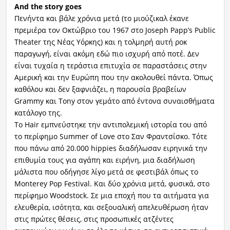
And the story goes
Πενήντα και βάλε χρόνια μετά (το μιούζικαλ έκανε
πρεμιέρα τον Οκτώβριο του 1967 στο Joseph Papp’s Public
Theater της Νέας Υόρκης) και η τολμηρή αυτή ροκ
παραγωγή, είναι ακόμη εδώ πιο ισχυρή από ποτέ. Δεν
είναι τυχαία η τεράστια επιτυχία σε παραστάσεις στην
Αμερική και την Ευρώπη που την ακολουθεί πάντα. Όπως
καθόλου και δεν ξαφνιάζει, η παρουσία βραβείων
Grammy και Tony στον γεμάτο από έντονα συναισθήματα
κατάλογο της.
Το Hair εμπνεύστηκε την αντιπολεμική ιστορία του από
το περίφημο Summer of Love στο Σαν Φραντσίσκο. Τότε
που πάνω από 20.000 hippies διαδήλωσαν ειρηνικά την
επιθυμία τους για αγάπη και ειρήνη, μια διαδήλωση
μάλιστα που οδήγησε λίγο μετά σε φεστιβάλ όπως το
Monterey Pop Festival. Και δύο χρόνια μετά, φυσικά, στο
περίφημο Woodstock. Σε μια εποχή που τα αιτήματα για
ελευθερία, ισότητα, και σεξουαλική απελευθέρωση ήταν
στις πρώτες θέσεις, στις προσωπικές ατζέντες