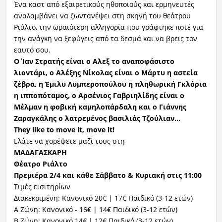
Ένα καστ από εξαιρετικούς ηθοποιούς και ερμηνευτές
αναλαμβάνει να ζωντανέψει στη σκηνή του θεάτρου
Ριάλτο, την ωραιότερη αλληγορία που γράφτηκε ποτέ για
την ανάγκη να ξεφύγεις από τα δεσμά και να βρεις τον
εαυτό σου.
Ο Ίαν Στρατής είναι ο Αλεξ το αναποφάσιστο
λιοντάρι, ο Αλέξης Νίκολας είναι ο Μάρτυ η αστεία
ζέβρα, η Έμιλυ Λυμπεροπούλου η πληθωρική Γκλόρια
η ιπποπόταμος, ο Αρσένιος Γαβριηλίδης είναι ο
Μέλμαν η φοβική καμηλοπάρδαλη και ο Γιάννης
Ζαραγκάλης ο λατρεμένος βασιλιάς Τζούλιαν…
They like to move it, move it!
Ελάτε να χορέψετε μαζί τους στη
ΜΑΔΑΓΑΣΚΑΡΗ
Θέατρο Ριάλτο
Πρεμιέρα 2/4 και κάθε Σάββατο & Κυριακή στις 11:00
Τιμές εισιτηρίων
Διακεκριμένη: Κανονικό 20€ | 17€ Παιδικό (3-12 ετών)
Α Ζώνη: Κανονικό - 16€ | 14€ Παιδικό (3-12 ετών)
Β Ζώνη: Κανονικό 14€ | 12€ Παιδικό (3-12 ετών)