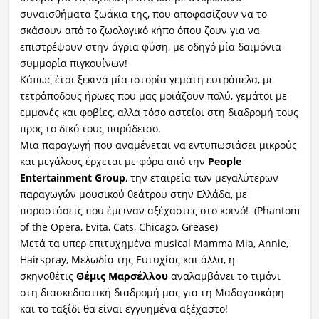
συναισθήματα ζωάκια της, που αποφασίζουν να το
Ραδιόφωνο
σκάσουν από το ζωολογικό κήπο όπου ζουν για να
LIVE
επιστρέψουν στην άγρια φύση, με οδηγό μία δαιμόνια
συμμορία πιγκουίνων!
Εκπομπές
Κάπως έτσι ξεκινά μία ιστορία γεμάτη ευτράπελα, με
τετράποδους ήρωες που μας μοιάζουν πολύ, γεμάτοι με
εμμονές και φοβίες, αλλά τόσο αστείοι στη διαδρομή τους
προς το δικό τους παράδεισο.
Πολιτισμός
Μια παραγωγή που αναμένεται να εντυπωσιάσει μικρούς
και μεγάλους έρχεται με φόρα από την
People
Entertainment
Group
, την εταιρεία των μεγαλύτερων
παραγωγών μουσικού θεάτρου στην Ελλάδα, με
παραστάσεις που έμειναν αξέχαστες στο κοινό! (Phantom
of the Opera, Evita, Cats, Chicago, Grease)
Μετά τα υπερ επιτυχημένα musical Mamma Mia, Annie,
Hairspray, Μελωδία της Ευτυχίας και άλλα, η
σκηνοθέτις
Θέμις Μαρσέλλου
αναλαμβάνει το τιμόνι
στη διασκεδαστική διαδρομή μας για τη Μαδαγασκάρη
και το ταξίδι θα είναι εγγυημένα αξέχαστο!