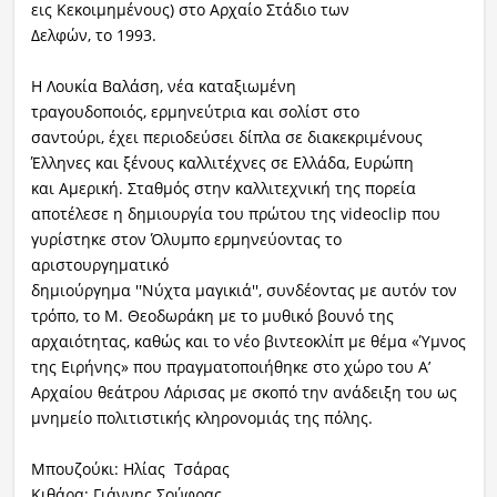
εις Κεκοιμημένους) στο Αρχαίο Στάδιο των
Δελφών, το 1993.
Η Λουκία Βαλάση, νέα καταξιωμένη
τραγουδοποιός, ερμηνεύτρια και σολίστ στο
σαντούρι, έχει περιοδεύσει δίπλα σε διακεκριμένους
Έλληνες και ξένους καλλιτέχνες σε Ελλάδα, Ευρώπη
και Αμερική. Σταθμός στην καλλιτεχνική της πορεία
αποτέλεσε η δημιουργία του πρώτου της videoclip που
γυρίστηκε στον Όλυμπο ερμηνεύοντας το
αριστουργηματικό
δημιούργημα ''Νύχτα μαγικιά'', συνδέοντας με αυτόν τον
τρόπο, το Μ. Θεοδωράκη με το μυθικό βουνό της
αρχαιότητας, καθώς και το νέο βιντεοκλίπ με θέμα «Ύμνος
της Ειρήνης» που πραγματοποιήθηκε στο χώρο του Α’
Αρχαίου θεάτρου Λάρισας με σκοπό την ανάδειξη του ως
μνημείο πολιτιστικής κληρονομιάς της πόλης.
Μπουζούκι: Ηλίας Τσάρας
Κιθάρα: Γιάννης Σούφρας