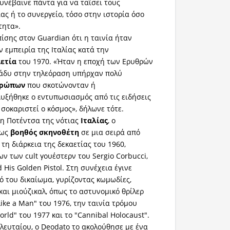
υνέβαινε πάντα για να ταΐσει τους
ας ή το συνεργείο, τόσο στην ιστορία όσο
τητα».
ίσης στον Guardian ότι η ταινία ήταν
 εμπειρία της Ιταλίας κατά την
ετία
του 1970. «Ήταν η εποχή των Ερυθρών
ράδυ στην τηλεόραση υπήρχαν πολύ
θρώπων
που σκοτώνονταν ή
υξήθηκε ο εντυπωσιασμός από τις ειδήσεις
 σοκαριστεί ο κόσμος», δήλωνε τότε.
η Ποτέντσα της νότιας
Ιταλίας
, ο
ως
βοηθός
σκηνοθέτη
σε μια σειρά από
ά τη διάρκεια της δεκαετίας του 1960,
 των cult γουέστερν του Sergio Corbucci,
 His Golden Pistol. Στη συνέχεια έγινε
ό του δικαίωμα, γυρίζοντας κωμωδίες,
και μιούζικαλ, όπως το αστυνομικό θρίλερ
 Like a Man" του 1976, την ταινία τρόμου
orld" του 1977 και το "Cannibal Holocaust".
λευταίου, ο Deodato το ακολούθησε με ένα