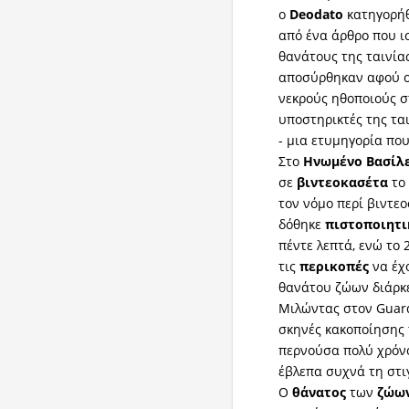
ο
Deodato
κατηγορήθ
από ένα άρθρο που ι
θανάτους της ταινίας
αποσύρθηκαν αφού ο
νεκρούς ηθοποιούς στ
υποστηρικτές της τα
- μια ετυμηγορία πο
Στο
Ηνωμένο
Βασίλ
σε
βιντεοκασέτα
τ
τον νόμο περί βιντε
δόθηκε
πιστοποιητι
πέντε λεπτά, ενώ το 
τις
περικοπές
να έχ
θανάτου ζώων διάρκ
Μιλώντας στον Guard
σκηνές κακοποίησης 
περνούσα πολύ χρόνο
έβλεπα συχνά τη στιγ
Ο
θάνατος
των
ζώω