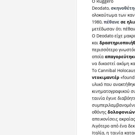
Ο Ruggero
Deodato,
σκηνοθέτη
ολοκαύτωμα των κανι
1980,
πέθανε
σε ηλι
μετέδωσαν ότι πέθαν
Ο Deodato είχε μακ
και
δραστηριοποιή
περισσότερο γνωστό
οποία
απαγορεύτηκ
να δικαστεί ακόμη κ
Το Cannibal Holocau
ντοκιμαντέρ
«found 
υλικό που ανακτήθηκ
κινηματογραφικού συ
ταινία έγινε διαβόη
συμπεριλαμβανομένω
οθόνης
δολοφονιών
απεικονίσεις ακραία
Λιγότερο από ένα δε
Ιταλία, η ταινία κατ