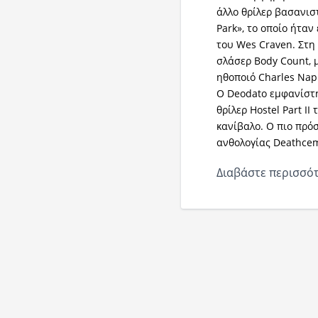
άλλο θρίλερ βασανισ
Park», το οποίο ήταν
του Wes Craven. Στη
σλάσερ Body Count, 
ηθοποιό Charles Napi
Ο Deodato εμφανίστ
θρίλερ Hostel Part I
κανίβαλο. Ο πιο πρό
ανθολογίας Deathcem
Διαβάστε περισσότ