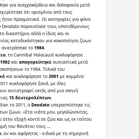
ηκε για αισχροκέρδεια και δολοφονία μετά
σχυρίστηκε ότι ορισμένοι από τους
 ήταν πραγματικοί. Οι κατηγορίες για φόνο
 Deodato παρουσίασε τους υποτιθέμενους
ο δικαστήριο, αλλά ο ίδιος και οι
ινίας καταδικάστηκαν για κακοποίηση ζώων
υ ανατράπηκε το
1984
.
ειο
, το Cannibal Holocaust κυκλοφόρησε
ο
1982
και
απαγορεύτηκε
ουσιαστικά μετά
οσκοπήσεων το 1984. Τελικά του
κό
και κυκλοφόρησε το
2001
με κομμένα
2011 κυκλοφόρησε ξανά, με όλες
ουν αντιστραφεί εκτός από μια σκηνή
ειας
15 δευτερολέπτων
.
ian το 2011, ο
Deodato
υπερασπίστηκε τις
των ζώων. «Στα νιάτα μου, μεγαλώνοντας,
 στην εξοχή κοντά σε ζώα και ως εκ τούτου
μή του θανάτου τους ...
ν
, αν και αφόρητος - ειδικά με τη σημερινή