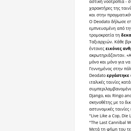
αστική νοοτροπία - σ
χαρακτήρες της ταινί
και στην πραγματικό
Ο Deodato δήλωσε επ
εμπνευσμένη από την
τρομοκρατία τη
δεκα
Ταξιαρχιών. Κάθε β
έντονες
εικόνες
αν
ακρωτηριάζονταν. «Α
μόνο και μόνο για να
Γεννημένος στην πόλ
Deodato
εργάστηκε
ιταλικές ταινίες κατ
συμπεριλαμβανομένων
Django, και Ringo and
σκηνοθέτης με το δικ
αστυνομικές ταινίες 
"Live Like a Cop, Die
"The Last Cannibal W
Μετά τη φήμη του τε