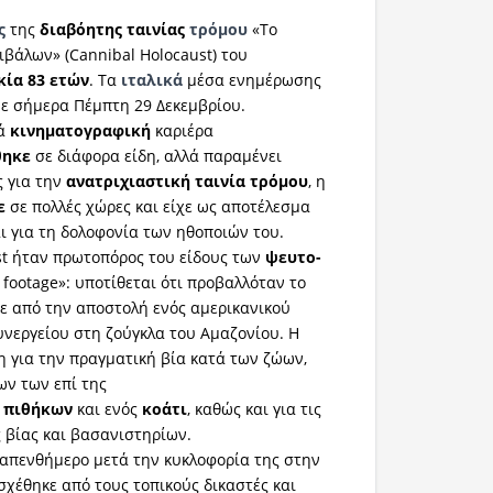
ς
της
διαβόητης
ταινίας
τρόμου
«Το
βάλων» (Cannibal Holocaust) του
κία 83 ετών
. Τα
ιταλικά
μέσα ενημέρωσης
ε σήμερα Πέμπτη 29 Δεκεμβρίου.
ρά
κινηματογραφική
καριέρα
θηκε
σε διάφορα είδη, αλλά παραμένει
ς για την
ανατριχιαστική
ταινία
τρόμου
, η
ε
σε πολλές χώρες και είχε ως αποτέλεσμα
αι για τη δολοφονία των ηθοποιών του.
st ήταν πρωτοπόρος του είδους των
ψευτο-
footage»: υποτίθεται ότι προβαλλόταν το
ε από την αποστολή ενός αμερικανικού
νεργείου στη ζούγκλα του Αμαζονίου. Η
τη για την πραγματική βία κατά των ζώων,
ν των επί της
πιθήκων
και ενός
κοάτι
, καθώς και για τις
ς βίας και βασανιστηρίων.
καπενθήμερο μετά την κυκλοφορία της στην
ασχέθηκε από τους τοπικούς δικαστές και