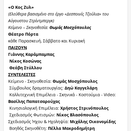
«
Ο
Κ
ος
Ζυλ»
(Ελεύθερα βασισμένο στο έργο «Δεσποινίς Τζούλια» του
Αύγουστου Στρίντμπεργκ)
Κείμενο – Σκηνοθεσία:
Θωμάς Μοσχόπουλος
Θέατρο Πόρτα
κάθε Παρασκευή, Σάββατο και Κυριακή
ΠΑΙΖΟΥΝ
Γιάννης Καράμπαμπας
Νίκος Κοσώνας
Θεόβη Στύλλου
ΣΥΝΤΕΛΕΣΤΕΣ
Κείμενο - Σκηνοθεσία:
Θωμάς Μοσχόπουλος
Σύμβουλος δραματουργίας:
Δηώ Καγγελάρη
Καλλιτεχνική Επιμέλεια - Σκηνικά - Κοστούμια - Video:
Βασίλης Παπατσαρούχας
Κινησιολογική Επιμέλεια:
Χρήστος Στρινόπουλος
Σχεδιασμός Φωτισμών:
Νίκος Βλασόπουλος
Σχεδιασμός Ήχου & Ηχοληψία:
Μιχάλης Οικονομίδης
Βοηθός Σκηνοθέτη:
Πέλλα Μακροδημήτρη