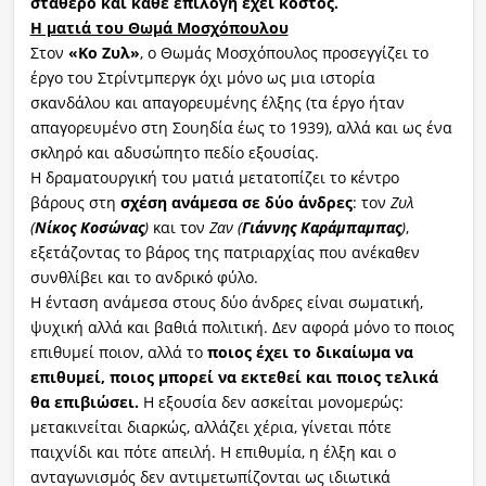
σταθερό και κάθε επιλογή έχει κόστος.
Η ματιά του Θωμά Μοσχόπουλου
Στον
«
Κο
Ζυλ
»
, ο Θωμάς Μοσχόπουλος προσεγγίζει το
έργο του Στρίντμπεργκ όχι μόνο ως μια ιστορία
σκανδάλου και απαγορευμένης έλξης (τα έργο ήταν
απαγορευμένο στη Σουηδία έως το 1939), αλλά και ως ένα
σκληρό και αδυσώπητο πεδίο εξουσίας.
Η δραματουργική του ματιά μετατοπίζει το κέντρο
βάρους στη
σχέση ανάμεσα σε δύο άνδρες
: τον
Ζυλ
(
Νίκος
Κοσώνας
)
και τον
Ζαν (
Γιάννης
Καράμπαμπας
)
,
εξετάζοντας το βάρος της πατριαρχίας που ανέκαθεν
συνθλίβει και το ανδρικό φύλο.
Η ένταση ανάμεσα στους δύο άνδρες είναι σωματική,
ψυχική αλλά και βαθιά πολιτική. Δεν αφορά μόνο το ποιος
επιθυμεί ποιον, αλλά το
ποιος έχει το δικαίωμα να
επιθυμεί, ποιος μπορεί να εκτεθεί και ποιος τελικά
θα επιβιώσει.
Η εξουσία δεν ασκείται μονομερώς:
μετακινείται διαρκώς, αλλάζει χέρια, γίνεται πότε
παιχνίδι και πότε απειλή. Η επιθυμία, η έλξη και ο
ανταγωνισμός δεν αντιμετωπίζονται ως ιδιωτικά