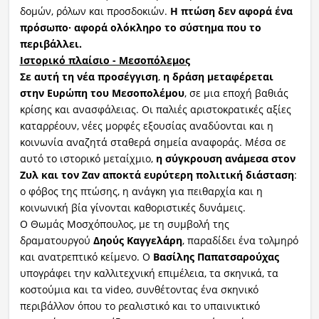
δομών, ρόλων και προσδοκιών.
Η πτώση δεν αφορά ένα
πρόσωπο· αφορά ολόκληρο το σύστημα που το
περιβάλλει.
Ιστορικό πλαίσιο - Μεσοπόλεμος
Σε αυτή τη νέα προσέγγιση
,
η δράση μεταφέρεται
στην Ευρώπη του Μεσοπολέμου
, σε μια εποχή βαθιάς
κρίσης και ανασφάλειας. Οι παλιές αριστοκρατικές αξίες
καταρρέουν, νέες μορφές εξουσίας αναδύονται και η
κοινωνία αναζητά σταθερά σημεία αναφοράς. Μέσα σε
αυτό το ιστορικό μεταίχμιο,
η σύγκρουση ανάμεσα στον
Ζυλ
και τον Ζαν αποκτά ευρύτερη πολιτική διάσταση
:
ο φόβος της πτώσης, η ανάγκη για πειθαρχία και η
κοινωνική βία γίνονται καθοριστικές δυνάμεις.
Ο Θωμάς Μοσχόπουλος, με τη συμβολή της
δραματουργού
Δηούς
Καγγελάρη
, παραδίδει ένα τολμηρό
και ανατρεπτικό κείμενο. Ο
Βασίλης
Παπατσαρούχας
υπογράφει την καλλιτεχνική επιμέλεια, τα σκηνικά, τα
κοστούμια και τα video, συνθέτοντας ένα σκηνικό
περιβάλλον όπου το ρεαλιστικό και το υπαινικτικό