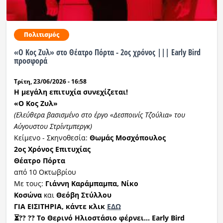
Ραδιόφωνο
LIVE
Πολιτισμός
«Ο Κος Ζυλ» στο Θέατρο Πόρτα - 2ος χρόνος ||| Early Bird
Εκπομπές
προσφορά
Τρίτη, 23/06/2026 - 16:58
Πολιτισμός
Η μεγάλη επιτυχία συνεχίζεται!
«Ο Κ
ος
Ζυλ
»
(Ελεύθερα βασισμένο στο έργο «Δεσποινίς Τζούλια» του
Αύγουστου
Στρίντμπεργκ
)
Κείμενο - Σκηνοθεσία:
Θωμάς Μοσχόπουλος
2
ος
Χρόνος Επιτυχίας
Θέατρο Πόρτα
από 10 Οκτωβρίου
Με τους:
Γιάννη
Καράμπαμπα
, Νίκο
Κοσώνα
και
Θεόβη
Στύλλου
ΓΙΑ ΕΙΣΙΤΗΡΙΑ, κάντε κλικ
ΕΔΩ
⏳??
??
Το Θερινό Ηλιοστάσιο φέρνει...
Early
Bird