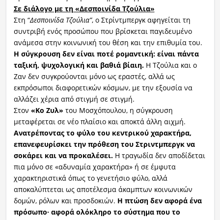
Σε διάλογο με τη «Δεσποινίδα Τζούλια»
Στη “
Δεσποινίδα Τζούλια”
, ο Στρίντμπεργκ αφηγείται τη
συντριβή ενός προσώπου που βρίσκεται παγιδευμένο
ανάμεσα στην κοινωνική του θέση και την επιθυμία του.
Η σύγκρουση δεν είναι ποτέ ρομαντική: είναι πάντα
ταξική, ψυχολογική και βαθιά βίαιη.
Η Τζούλια και ο
Ζαν δεν συγκρούονται μόνο ως εραστές, αλλά ως
εκπρόσωποι διαφορετικών κόσμων, με την εξουσία να
αλλάζει χέρια από στιγμή σε στιγμή.
Στον
«Κο Ζυλ»
του Μοσχόπουλου, η σύγκρουση
μεταφέρεται σε νέο πλαίσιο και αποκτά άλλη αιχμή.
Ανατρέποντας το φύλο του κεντρικού χαρακτήρα,
επανεφευρίσκει την πρόθεση του Στριντμπεργκ να
σοκάρει και να προκαλέσει.
Η τραγωδία δεν αποδίδεται
πια μόνο σε «αδυναμία χαρακτήρα» ή σε έμφυτα
χαρακτηριστικά όπως το γενετήσιο φύλο, αλλά
αποκαλύπτεται ως αποτέλεσμα άκαμπτων κοινωνικών
δομών, ρόλων και προσδοκιών.
Η πτώση δεν αφορά ένα
πρόσωπο· αφορά ολόκληρο το σύστημα που το