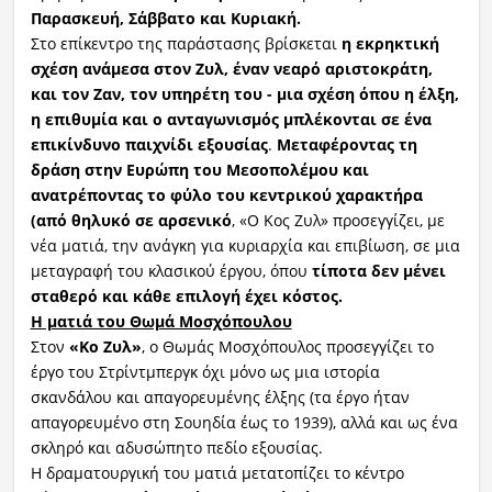
Παρασκευή, Σάββατο και Κυριακή.
Στο επίκεντρο της παράστασης βρίσκεται
η εκρηκτική
σχέση ανάμεσα στον Ζυλ, έναν νεαρό αριστοκράτη,
και τον Ζαν, τον υπηρέτη του - μια σχέση όπου η έλξη,
η επιθυμία και ο ανταγωνισμός μπλέκονται σε ένα
επικίνδυνο παιχνίδι εξουσίας
.
Μεταφέροντας τη
δράση στην Ευρώπη του Μεσοπολέμου και
ανατρέποντας το φύλο του κεντρικού χαρακτήρα
(από θηλυκό σε αρσενικό
, «Ο Κος Ζυλ» προσεγγίζει, με
νέα ματιά, την ανάγκη για κυριαρχία και επιβίωση, σε μια
μεταγραφή του κλασικού έργου, όπου
τίποτα δεν μένει
σταθερό και κάθε επιλογή έχει κόστος.
Η ματιά του Θωμά Μοσχόπουλου
Στον
«Κο Ζυλ»
, ο Θωμάς Μοσχόπουλος προσεγγίζει το
έργο του Στρίντμπεργκ όχι μόνο ως μια ιστορία
σκανδάλου και απαγορευμένης έλξης (τα έργο ήταν
απαγορευμένο στη Σουηδία έως το 1939), αλλά και ως ένα
σκληρό και αδυσώπητο πεδίο εξουσίας.
Η δραματουργική του ματιά μετατοπίζει το κέντρο