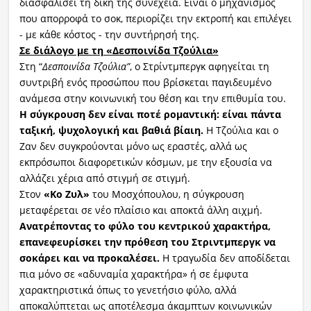
διασφαλίσει τη δική της συνέχεια. Είναι ο μηχανισμός
που απορροφά το σοκ, περιορίζει την εκτροπή και επιλέγει
- με κάθε κόστος - την συντήρησή της.
Σε διάλογο με τη «Δεσποινίδα Τζούλια»
Στη “
Δεσποινίδα Τζούλια”
, ο Στρίντμπεργκ αφηγείται τη
συντριβή ενός προσώπου που βρίσκεται παγιδευμένο
ανάμεσα στην κοινωνική του θέση και την επιθυμία του.
Η σύγκρουση δεν είναι ποτέ ρομαντική: είναι πάντα
ταξική, ψυχολογική και βαθιά βίαιη.
Η Τζούλια και ο
Ζαν δεν συγκρούονται μόνο ως εραστές, αλλά ως
εκπρόσωποι διαφορετικών κόσμων, με την εξουσία να
αλλάζει χέρια από στιγμή σε στιγμή.
Στον
«
Κο
Ζυλ
»
του Μοσχόπουλου, η σύγκρουση
μεταφέρεται σε νέο πλαίσιο και αποκτά άλλη αιχμή.
Ανατρέποντας το φύλο του κεντρικού χαρακτήρα,
επανεφευρίσκει
την πρόθεση του
Στριντμπεργκ
να
σοκάρει και να προκαλέσει.
Η τραγωδία δεν αποδίδεται
πια μόνο σε «αδυναμία χαρακτήρα» ή σε έμφυτα
χαρακτηριστικά όπως το γενετήσιο φύλο, αλλά
αποκαλύπτεται ως αποτέλεσμα άκαμπτων κοινωνικών