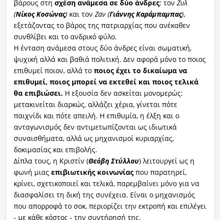
βάρους στη
σχέση ανάμεσα σε δύο άνδρες
: τον
Ζυλ
(
Νίκος Κοσώνας
)
και τον
Ζαν (
Γιάννης Καράμπαμπας
)
,
εξετάζοντας το βάρος της πατριαρχίας που ανέκαθεν
συνθλίβει και το ανδρικό φύλο.
Η ένταση ανάμεσα στους δύο άνδρες είναι σωματική,
ψυχική αλλά και βαθιά πολιτική. Δεν αφορά μόνο το ποιος
επιθυμεί ποιον, αλλά το
ποιος έχει το δικαίωμα να
επιθυμεί, ποιος μπορεί να εκτεθεί και ποιος τελικά
θα επιβιώσει.
Η εξουσία δεν ασκείται μονομερώς:
μετακινείται διαρκώς, αλλάζει χέρια, γίνεται πότε
παιχνίδι και πότε απειλή. Η επιθυμία, η έλξη και ο
ανταγωνισμός δεν αντιμετωπίζονται ως ιδιωτικά
συναισθήματα, αλλά ως μηχανισμοί κυριαρχίας,
δοκιμασίας και επιβολής.
Δίπλα τους, η Κριστίν (
Θεόβη Στύλλου
) λειτουργεί ως η
φωνή μιας
επιβιωτικής κοινωνίας
που παρατηρεί,
κρίνει, σχετικοποιεί και τελικά, παρεμβαίνει μόνο για να
διασφαλίσει τη δική της συνέχεια. Είναι ο μηχανισμός
που απορροφά το σοκ, περιορίζει την εκτροπή και επιλέγει
- με κάθε κόστος - την συντήρησή της.