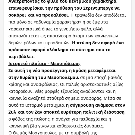
Ανατρέποντας το φύλο του κεντρικού χαρακτήρα,
επανεφευρίσκει
την πρόθεση του
Στριντμπεργκ
να
σοκάρει και να προκαλέσει.
Η τραγωδία δεν αποδίδεται
πια μόνο σε «αδυναμία χαρακτήρα» ή σε έμφυτα
χαρακτηριστικά όπως το γενετήσιο φύλο, αλλά
αποκαλύπτεται ως αποτέλεσμα άκαμπτων κοινωνικών
δομών, ρόλων και προσδοκιών.
Η πτώση δεν αφορά ένα
πρόσωπο· αφορά ολόκληρο το σύστημα που το
περιβάλλει.
Ιστορικό πλαίσιο - Μεσοπόλεμος
Σε αυτή τη νέα προσέγγιση
,
η δράση μεταφέρεται
στην Ευρώπη του Μεσοπολέμου
, σε μια εποχή βαθιάς
κρίσης και ανασφάλειας. Οι παλιές αριστοκρατικές αξίες
καταρρέουν, νέες μορφές εξουσίας αναδύονται και η
κοινωνία αναζητά σταθερά σημεία αναφοράς. Μέσα σε
αυτό το ιστορικό μεταίχμιο,
η σύγκρουση ανάμεσα στον
Ζυλ
και τον Ζαν αποκτά ευρύτερη πολιτική διάσταση
:
ο φόβος της πτώσης, η ανάγκη για πειθαρχία και η
κοινωνική βία γίνονται καθοριστικές δυνάμεις.
Ο Θωμάς Μοσχόπουλος, με τη συμβολή της