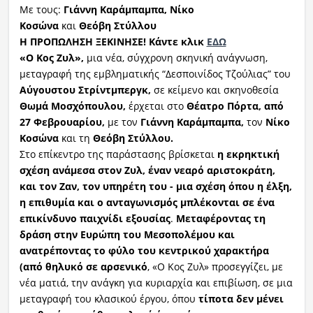
Με τους:
Γιάννη
Καράμπαμπα
, Νίκο
Κοσώνα
και
Θεόβη
Στύλλου
Η ΠΡΟΠΩΛΗΣΗ ΞΕΚΙΝΗΣΕ! Κάντε κλικ
ΕΔΩ
«Ο Κος
Ζυλ
»,
μια νέα, σύγχρονη σκηνική ανάγνωση,
μεταγραφή της εμβληματικής “Δεσποινίδος Τζούλιας” του
Αύγουστου
Στρίντμπεργκ
,
σε κείμενο και σκηνοθεσία
Θωμά Μοσχόπουλου,
έρχεται στο
Θέατρο Πόρτα, από
27 Φεβρουαρίου
,
με τον
Γιάννη
Καράμπαμπα
,
τον
Νίκο
Κοσώνα
και τη
Θεόβη
Στύλλου
.
Στο επίκεντρο της παράστασης βρίσκεται
η εκρηκτική
σχέση ανάμεσα στον
Ζυλ
, έναν νεαρό αριστοκράτη,
και τον Ζαν, τον υπηρέτη του - μια σχέση όπου η έλξη,
η επιθυμία και ο ανταγωνισμός μπλέκονται σε ένα
επικίνδυνο παιχνίδι εξουσίας
.
Μεταφέροντας τη
δράση στην Ευρώπη του Μεσοπολέμου και
ανατρέποντας το φύλο του κεντρικού χαρακτήρα
(από θηλυκό σε αρσενικό
, «Ο Κος Ζυλ» προσεγγίζει, με
νέα ματιά, την ανάγκη για κυριαρχία και επιβίωση, σε μια
μεταγραφή του κλασικού έργου, όπου
τίποτα δεν μένει