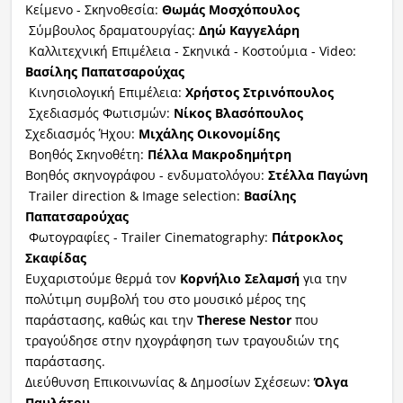
Κείμενο - Σκηνοθεσία:
Θωμάς Μοσχόπουλος
Σύμβουλος δραματουργίας:
Δηώ
Καγγελάρη
Καλλιτεχνική Επιμέλεια - Σκηνικά - Κοστούμια - Video:
Βασίλης
Παπατσαρούχας
Κινησιολογική Επιμέλεια:
Χρήστος
Στρινόπουλος
Σχεδιασμός Φωτισμών:
Νίκος
Βλασόπουλος
Σχεδιασμός Ήχου:
Μιχάλης Οικονομίδης
Βοηθός Σκηνοθέτη:
Πέλλα
Μακροδημήτρη
Βοηθός σκηνογράφου - ενδυματολόγου:
Στέλλα Παγώνη
Trailer direction & Image selection:
Βασίλης
Παπατσαρούχας
Φωτογραφίες - Trailer Cinematography:
Πάτροκλος
Σκαφίδας
Ευχαριστούμε θερμά τον
Κορνήλιο
Σελαμσή
για την
πολύτιμη συμβολή του στο μουσικό μέρος της
παράστασης, καθώς και την
Therese
Nestor
που
τραγούδησε στην ηχογράφηση των τραγουδιών της
παράστασης.
Διεύθυνση Επικοινωνίας & Δημοσίων Σχέσεων:
Όλγα
Παυλάτου