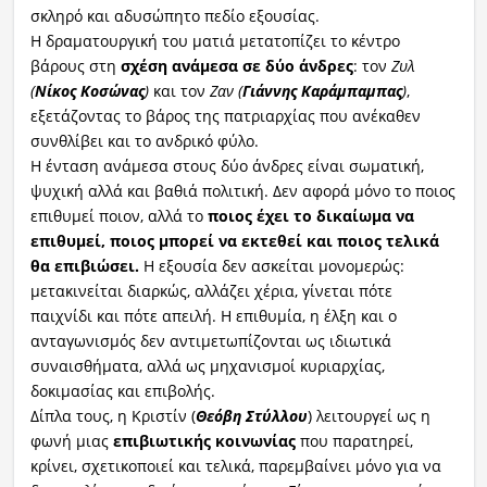
σκληρό και αδυσώπητο πεδίο εξουσίας.
Η δραματουργική του ματιά μετατοπίζει το κέντρο
βάρους στη
σχέση ανάμεσα σε δύο άνδρες
: τον
Ζυλ
(
Νίκος
Κοσώνας
)
και τον
Ζαν (
Γιάννης
Καράμπαμπας
)
,
εξετάζοντας το βάρος της πατριαρχίας που ανέκαθεν
συνθλίβει και το ανδρικό φύλο.
Η ένταση ανάμεσα στους δύο άνδρες είναι σωματική,
ψυχική αλλά και βαθιά πολιτική. Δεν αφορά μόνο το ποιος
επιθυμεί ποιον, αλλά το
ποιος έχει το δικαίωμα να
επιθυμεί, ποιος μπορεί να εκτεθεί και ποιος τελικά
θα επιβιώσει.
Η εξουσία δεν ασκείται μονομερώς:
μετακινείται διαρκώς, αλλάζει χέρια, γίνεται πότε
παιχνίδι και πότε απειλή. Η επιθυμία, η έλξη και ο
ανταγωνισμός δεν αντιμετωπίζονται ως ιδιωτικά
συναισθήματα, αλλά ως μηχανισμοί κυριαρχίας,
δοκιμασίας και επιβολής.
Δίπλα τους, η Κριστίν (
Θεόβη
Στύλλου
) λειτουργεί ως η
φωνή μιας
επιβιωτικής
κοινωνίας
που παρατηρεί,
κρίνει, σχετικοποιεί και τελικά, παρεμβαίνει μόνο για να