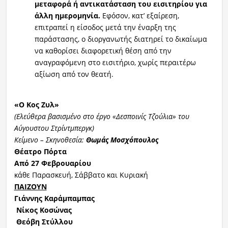
μεταφορά ή αντικατάσταση του εισιτηρίου για
άλλη ημερομηνία.
Εφόσον, κατ’ εξαίρεση,
επιτραπεί η είσοδος μετά την έναρξη της
παράστασης, ο διοργανωτής διατηρεί το δικαίωμα
να καθορίσει διαφορετική θέση από την
αναγραφόμενη στο εισιτήριο, χωρίς περαιτέρω
αξίωση από τον θεατή.
«
Ο
Κ
ος
Ζυλ
»
(Ελεύθερα βασισμένο στο έργο «Δεσποινίς Τζούλια» του
Αύγουστου
Στρίντμπεργκ
)
Κείμενο – Σκηνοθεσία:
Θωμάς Μοσχόπουλος
Θέατρο Πόρτα
Από 2
7
Φεβρουαρίου
κάθε Παρασκευή, Σάββατο και Κυριακή
ΠΑΙΖΟΥΝ
Γιάννης
Καράμπαμπας
Νίκος
Κοσώνας
Θεόβη
Στύλλου