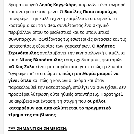
δραματουργού
Δηούς
Καγγελάρη
, παραδίδει ένα τολμηρό
και ανατρεπτικό κείμενο. Ο
Βασίλης
Παπατσαρούχας
υπογράφει την καλλιτεχνική επιμέλεια, τα σκηνικά, τα
κοστούμια και τα video, συνθέτοντας ένα σκηνικό
περιβάλλον όπου το ρεαλιστικό και το υπαινικτικό
συνυπάρχουν, φωτίζοντας τις εσωτερικές εντάσεις και τις
μετατοπίσεις εξουσίας των χαρακτήρων. Ο
Χρήστος
Στρινόπουλος
αναλαμβάνει την κινησιολογική επιμέλεια,
και ο
Νίκος
Βλασόπουλος
τους σχεδιασμούς φωτισμών.
«
Ο
Κος
Ζυλ
»
είναι μια παράσταση για το πώς η εξουσία
“εγγράφεται” στα σώματα,
πώς η επιθυμία μπορεί να
γίνει όπλο
και πώς η κοινωνία, ακόμα και όταν
παρακολουθεί την καταστροφή, επιλέγει να συνεχίσει. Δεν
προσφέρει λύτρωση ούτε ηθικές απαντήσεις. Παρατηρεί,
με ακρίβεια και ένταση, τη στιγμή που
οι ρόλοι
καταρρέουν και αποκαλύπτεται το πραγματικό
τίμημα της επιβίωσης
.
***
ΣΗΜΑΝΤΙΚΗ ΣΗΜΕΙΩΣΗ: