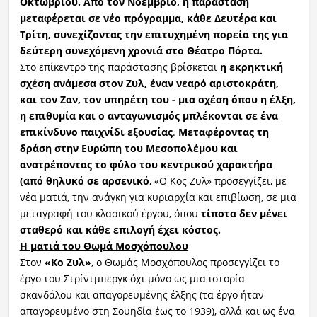
Οκτωβρίου. Από τον Νοέμβριο, η παράσταση
μεταφέρεται σε νέο πρόγραμμα, κάθε Δευτέρα και
Τρίτη, συνεχίζοντας την επιτυχημένη πορεία της για
δεύτερη συνεχόμενη χρονιά στο Θέατρο Πόρτα.
Στο επίκεντρο της παράστασης βρίσκεται
η εκρηκτική
σχέση ανάμεσα στον
Ζυλ
, έναν νεαρό αριστοκράτη,
και τον Ζαν, τον υπηρέτη του - μια σχέση όπου η έλξη,
η επιθυμία και ο ανταγωνισμός μπλέκονται σε ένα
επικίνδυνο παιχνίδι εξουσίας
.
Μεταφέροντας τη
δράση στην Ευρώπη του Μεσοπολέμου και
ανατρέποντας το φύλο του κεντρικού χαρακτήρα
(από θηλυκό σε αρσενικό
, «Ο Κος Ζυλ» προσεγγίζει, με
νέα ματιά, την ανάγκη για κυριαρχία και επιβίωση, σε μια
μεταγραφή του κλασικού έργου, όπου
τίποτα δεν μένει
σταθερό και κάθε επιλογή έχει κόστος.
Η ματιά του Θωμά Μοσχόπουλου
Στον
«
Κο
Ζυλ
»
, ο Θωμάς Μοσχόπουλος προσεγγίζει το
έργο του Στρίντμπεργκ όχι μόνο ως μια ιστορία
σκανδάλου και απαγορευμένης έλξης (τα έργο ήταν
απαγορευμένο στη Σουηδία έως το 1939), αλλά και ως ένα