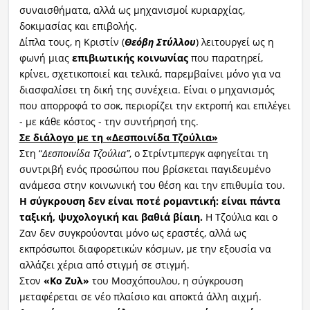
συναισθήματα, αλλά ως μηχανισμοί κυριαρχίας,
δοκιμασίας και επιβολής.
Δίπλα τους, η Κριστίν (
Θεόβη
Στύλλου
) λειτουργεί ως η
φωνή μιας
επιβιωτικής
κοινωνίας
που παρατηρεί,
κρίνει, σχετικοποιεί και τελικά, παρεμβαίνει μόνο για να
διασφαλίσει τη δική της συνέχεια. Είναι ο μηχανισμός
που απορροφά το σοκ, περιορίζει την εκτροπή και επιλέγει
- με κάθε κόστος - την συντήρησή της.
Σε διάλογο με τη «Δεσποινίδα Τζούλια»
Στη “
Δεσποινίδα Τζούλια”
, ο Στρίντμπεργκ αφηγείται τη
συντριβή ενός προσώπου που βρίσκεται παγιδευμένο
ανάμεσα στην κοινωνική του θέση και την επιθυμία του.
Η σύγκρουση δεν είναι ποτέ ρομαντική: είναι πάντα
ταξική, ψυχολογική και βαθιά βίαιη.
Η Τζούλια και ο
Ζαν δεν συγκρούονται μόνο ως εραστές, αλλά ως
εκπρόσωποι διαφορετικών κόσμων, με την εξουσία να
αλλάζει χέρια από στιγμή σε στιγμή.
Στον
«
Κο
Ζυλ
»
του Μοσχόπουλου, η σύγκρουση
μεταφέρεται σε νέο πλαίσιο και αποκτά άλλη αιχμή.