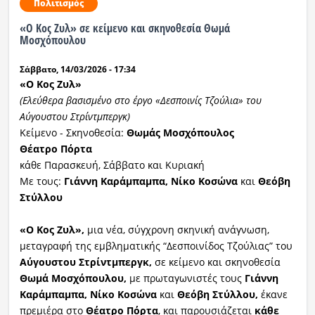
Πολιτισμός
«Ο Κος Ζυλ» σε κείμενο και σκηνοθεσία Θωμά
Μοσχόπουλου
Σάββατο, 14/03/2026 - 17:34
«
Ο
Κ
ος
Ζυλ»
(Ελεύθερα βασισμένο στο έργο «Δεσποινίς Τζούλια» του
Αύγουστου Στρίντμπεργκ)
Κείμενο - Σκηνοθεσία:
Θωμάς Μοσχόπουλος
Θέατρο Πόρτα
κάθε Παρασκευή, Σάββατο και Κυριακή
Με τους:
Γιάννη Καράμπαμπα, Νίκο Κοσώνα
και
Θεόβη
Στύλλου
«Ο Κος Ζυλ»,
μια νέα, σύγχρονη σκηνική ανάγνωση,
μεταγραφή της εμβληματικής “Δεσποινίδος Τζούλιας” του
Αύγουστου Στρίντμπεργκ,
σε κείμενο και σκηνοθεσία
Θωμά Μοσχόπουλου,
με πρωταγωνιστές τους
Γιάννη
Καράμπαμπα, Νίκο Κοσώνα
και
Θεόβη Στύλλου
,
έκανε
πρεμιέρα στο
Θέατρο Πόρτα
, και παρουσιάζεται
κάθε