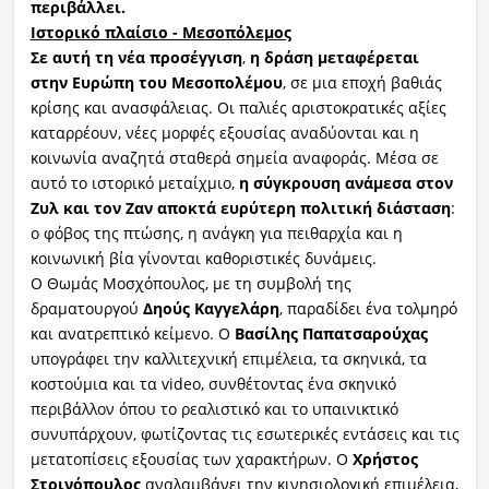
περιβάλλει.
Ιστορικό πλαίσιο - Μεσοπόλεμος
Σε αυτή τη νέα προσέγγιση
,
η δράση μεταφέρεται
στην Ευρώπη του Μεσοπολέμου
, σε μια εποχή βαθιάς
κρίσης και ανασφάλειας. Οι παλιές αριστοκρατικές αξίες
καταρρέουν, νέες μορφές εξουσίας αναδύονται και η
κοινωνία αναζητά σταθερά σημεία αναφοράς. Μέσα σε
αυτό το ιστορικό μεταίχμιο,
η σύγκρουση ανάμεσα στον
Ζυλ και τον Ζαν αποκτά ευρύτερη πολιτική διάσταση
:
ο φόβος της πτώσης, η ανάγκη για πειθαρχία και η
κοινωνική βία γίνονται καθοριστικές δυνάμεις.
Ο Θωμάς Μοσχόπουλος, με τη συμβολή της
δραματουργού
Δηούς Καγγελάρη
, παραδίδει ένα τολμηρό
και ανατρεπτικό κείμενο. Ο
Βασίλης Παπατσαρούχας
υπογράφει την καλλιτεχνική επιμέλεια, τα σκηνικά, τα
κοστούμια και τα video, συνθέτοντας ένα σκηνικό
περιβάλλον όπου το ρεαλιστικό και το υπαινικτικό
συνυπάρχουν, φωτίζοντας τις εσωτερικές εντάσεις και τις
μετατοπίσεις εξουσίας των χαρακτήρων. Ο
Χρήστος
Στρινόπουλος
αναλαμβάνει την κινησιολογική επιμέλεια,