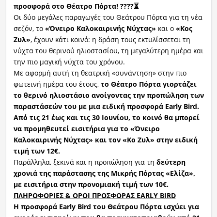
προσφορά στο Θέατρο Πόρτα!
????⏳
Οι δύο μεγάλες παραγωγές του Θεάτρου Πόρτα για τη νέα
σεζόν, το
«Όνειρο Καλοκαιρινής Νύχτας»
και ο
«Κος
Ζυλ
»
, έχουν κάτι κοινό: η δράση τους εκτυλίσσεται τη
νύχτα του θερινού ηλιοστασίου, τη μεγαλύτερη ημέρα και
την πιο μαγική νύχτα του χρόνου.
Με αφορμή αυτή τη θεατρική «συνάντηση» στην πιο
φωτεινή ημέρα του έτους,
το Θέατρο Πόρτα γιορτάζει
το θερινό ηλιοστάσιο ανοίγοντας την προπώληση των
παραστάσεών του με μια ειδική προσφορά
Early
Bird
.
Από τις 21 έως και τις 30 Ιουνίου, το κοινό θα μπορεί
να προμηθευτεί εισιτήρια για το «Όνειρο
Καλοκαιρινής Νύχτας» και τον «
Κο
Ζυλ
» στην ειδική
τιμή των 12€.
Παράλληλα, ξεκινά και η προπώληση για τη
δεύτερη
χρονιά της παράστασης της Μικρής Πόρτας «
Ελίζα»,
με εισιτήρια στην προνομιακή τιμή των 10€.
ΠΛΗΡΟΦΟΡΙΕΣ & ΟΡΟΙ ΠΡΟΣΦΟΡΑΣ EARLY BIRD
Η προσφορά
Early
Bird
του Θεάτρου Πόρτα ισχύει για