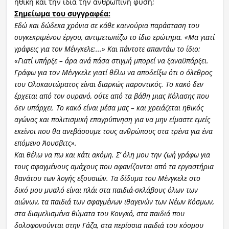
ηθική και την ίδια την ανθρώπινη φύση;
Σημείωμα του συγγραφέα:
Εδώ και δώδεκα χρόνια σε κάθε καινούρια παράσταση του
συγκεκριμένου έργου, αντιμετωπίζω το ί
διο ερώτημα. «Μα γιατί
γράφεις για τον Μένγκελε;...» Και πάντοτε απαντάω το ίδιο:
«Γιατί υπήρξε – άρα ανά πάσα στιγμή μπορεί να ξαναϋπάρξει.
Γράφω για τον Μένγκελε γιατί θέλω να αποδείξω ότι ο όλεθρος
του Ολοκαυτώματος είναι διαρκώς παροντικός. Το κακό δεν
έρχεται από τον ουρανό, ούτε από τα βάθη μιας Κόλασης που
δεν υπάρχει. Το κακό είναι μέσα μας – και χρειάζεται ηθικός
αγώνας και πολιτισμική επαγρύπνηση για να μην είμαστε εμείς
εκείνοι που θα ανεβάσουμε τους ανθρώπους στα τρένα για ένα
επόμενο Άουσβιτς».
Και θέλω να πω και κάτι ακόμη. Σ’ όλη μου την ζωή γράφω για
τους σφαγμένους αμάχους που αφανίζ
ονται από τα εργαστήρια
θανάτου των λογής εξουσιών. Τα δίδυμα του Μένγκελε στο
δικό μου μυαλό είναι πλάι στα παιδιά-σκλάβους όλων των
αιώνων, τα παιδιά των σφαγμένων ιθαγενών των Νέων Κόσμων,
στα διαμελισμένα θύματα του Κονγκό, στα παιδιά που
δολοφονούνται
στην Γάζα, στα περίσσια παιδιά του κόσμου