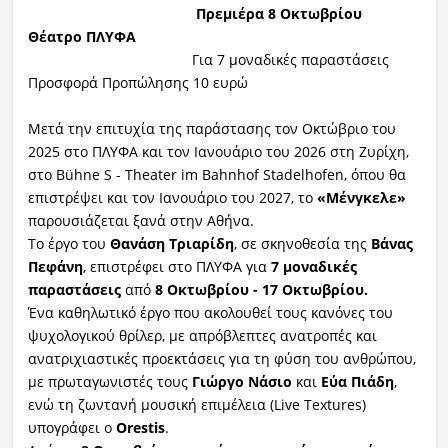
Πρεμιέρα
8
Οκτωβρίου
Θέατρο
ΠΛΥΦΑ
Για 7 μοναδικές παραστάσεις
Προσφορά Προπώλησης 10 ευρώ
Μετά την επιτυχία της παράστασης τον Οκτώβριο του
2025 στο ΠΛΥΦΑ και τον Ιανουάριο του 2026 στη Ζυρίχη,
στο Bühne S - Theater im Bahnhof Stadelhofen, όπου θα
επιστρέψει και τον Ιανουάριο του 2027, το
«Μένγκελε»
παρουσιάζεται ξανά στην Αθήνα.
Το έργο του
Θανάση Τριαρίδη
, σε σκηνοθεσία της
Βάνας
Πεφάνη
, επιστρέφει στο ΠΛΥΦΑ για
7 μοναδικές
παραστάσεις
από
8 Οκτωβρίου - 17 Οκτωβρίου.
Ένα καθηλωτικό έργο που ακολουθεί τους κανόνες του
ψυχολογικού θρίλερ, με απρόβλεπτες ανατροπές και
ανατριχιαστικές προεκτάσεις για τη φύση του ανθρώπου,
με πρωταγωνιστές τους
Γιώργο Νάσιο
και
Εύα Πιάδη
,
ενώ τη ζωντανή μουσική επιμέλεια (Live Textures)
υπογράφει ο
Orestis
.