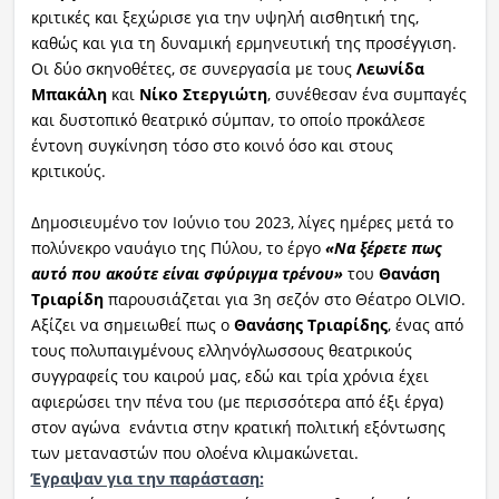
κριτικές και ξεχώρισε για την υψηλή αισθητική της,
καθώς και για τη δυναμική ερμηνευτική της προσέγγιση.
Οι δύο σκηνοθέτες, σε συνεργασία με τους
Λεωνίδα
Μπακάλη
και
Νίκο Στεργιώτη
, συνέθεσαν ένα συμπαγές
και δυστοπικό θεατρικό σύμπαν, το οποίο προκάλεσε
έντονη συγκίνηση τόσο στο κοινό όσο και στους
κριτικούς.
Δημοσιευμένο τον Ιούνιο του 2023, λίγες ημέρες μετά το
πολύνεκρο ναυάγιο της Πύλου, το έργο
«Να ξέρετε πως
αυτό που ακούτε είναι σφύριγμα τρένου»
του
Θανάση
Τριαρίδη
παρουσιάζεται για 3η σεζόν στο Θέατρο OLVIO.
Αξίζει να σημειωθεί πως ο
Θανάσης Τριαρίδης
, ένας από
τους πολυπαιγμένους ελληνόγλωσσους θεατρικούς
συγγραφείς του καιρού μας, εδώ και τρία χρόνια έχει
αφιερώσει την πένα του (με περισσότερα από έξι έργα)
στον αγώνα ενάντια στην κρατική πολιτική εξόντωσης
των μεταναστών που ολοένα κλιμακώνεται.
Έγραψαν για την παράσταση
: