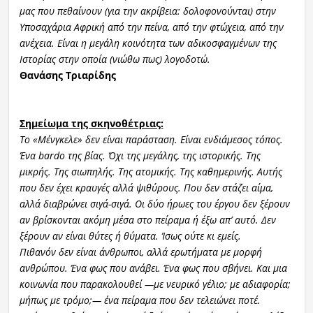
μας που πεθαίνουν (για την ακρίβεια: δολοφονούνται) στην
Υποσαχάρια Αφρική από την πείνα, από την φτώχεια, από την
ανέχεια. Είναι η μεγάλη κοινότητα των αδικοσφαγμένων της
Ιστορίας στην οποία (νιώθω πως) λογοδοτώ.
Θανάσης Τριαρίδης
Σημείωμα της σκηνοθέτριας:
Το «Μένγκελε» δεν είναι παράσταση. Είναι ενδιάμεσος τόπος.
Ένα bardo της βίας. Όχι της μεγάλης, της ιστορικής. Της
μικρής. Της σιωπηλής. Της ατ
ομικής. Της καθημερινής. Αυτής
που δεν έχει κραυγές αλλά ψιθύρους. Που δεν στάζει αίμα,
αλλά διαβρώνει σιγά-σιγά. Οι δύο ήρωες του έργου δεν ξέρουν
αν βρίσκονται ακόμη μέσα στο πείραμα ή έξω απ’ αυτό. Δεν
ξέρουν αν είναι θύτες ή θύματα. Ίσως ούτε κι εμείς.
Πιθανόν δεν είναι άνθρωποι, αλλά ερωτήματα με μορφή
ανθρώπου. Ένα φως που ανάβει. Ένα φως που σβήνει. Και μια
κοινωνία που παρακολουθεί —με νευρικό γέλιο; με αδιαφορία;
μήπως με τρόμο;— ένα πείραμα που δεν τελειώνει ποτέ.