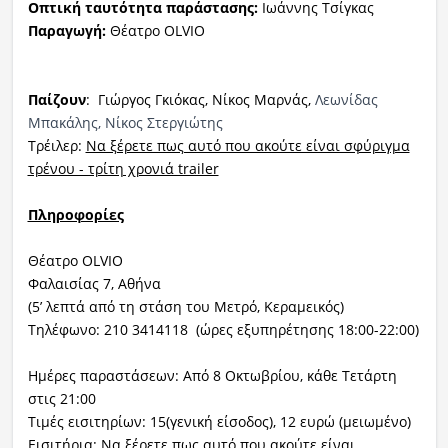
Οπτική ταυτότητα παράστασης:
Ιωάννης Τσίγκας
Παραγωγή:
Θέατρο OLVIO
Παίζουν
: Γιώργος Γκιόκας, Νίκος Μαρνάς,
Λεωνίδας
Μπακάλης, Νίκος Στεργιώτης
Τρέιλερ:
Να ξέρετε πως αυτό που ακούτε είναι σφύριγμα
τρένου - τρίτη χρονιά trailer
Πληροφορίες
Θέατρο OLVIO
Φαλαισίας 7, Αθήνα
(5’ λεπτά από τη στάση του Μετρό, Κεραμεικός)
Τηλέφωνο: 210 3414118 (ώρες εξυπηρέτησης 18:00-22:00)
Ημέρες παραστάσεων: Από 8 Οκτωβρίου, κάθε Τετάρτη
στις 21:00
Τιμές εισιτηρίων:
15(γενική είσοδος), 12 ευρώ (μειωμένο)
Εισιτήρια:
Να ξέρετε πως αυτό που ακούτε είναι