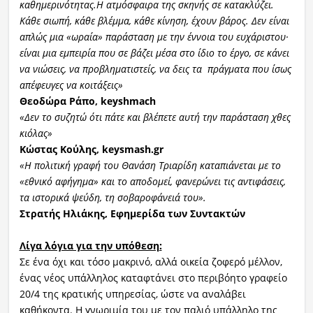
καθημερινότητας.Η ατμόσφαιρα της σκηνής σε κατακλύζει.
Κάθε σιωπή,
κάθε βλέμμα, κάθε κίνηση, έχουν βάρος. Δεν είναι
απλώς μια «ωραία» παράσταση με την έννοια του ευχάριστου·
είναι μια εμπειρία που σε βάζει μέσα στο ίδιο το έργο, σε κάνει
να νιώσεις, να προβληματιστείς, να δεις τα πράγματα που ίσως
απέφευγες να κοιτάξεις»
Θεοδώρα Ράπο,
keyshmach
«Δεν το συζητώ ότι πάτε και βλέπετε αυτή την παράσταση χθες
κιόλας»
Κώστας Κούλης, keysmash.gr
«Η πολιτική γραφή του Θανάση Τριαρίδη καταπιάνεται με το
«εθνικό αφήγημα» και το αποδομεί, φανερώνει τις αντιφάσεις,
τα ιστορικά ψεύδη, τη σοβαροφάνειά του».
Στρατής Ηλιάκης, Εφημερίδα των Συντακτών
Λίγα λόγια για την υπόθεση:
Σε ένα όχι και τόσο μακρινό, αλλά οικεία ζοφερό μέλλον,
ένας νέος υπάλληλος καταφτάνει στο περιβόητο γραφείο
20/4 της κρατικής υπηρεσίας, ώστε να αναλάβει
καθήκοντα. Η γνωριμία του με τον παλιό υπάλληλο της