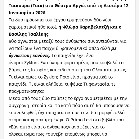
Τσικούρα (Τσικ) στο Θέατρο Αργώ, από τ
η Δευτέρα 12
Ιανουαρίου 2026.
Τα δύο πρόσωπα του έργου ερμηνεύουν δύο νέοι
χαρισματικοί ηθοποιοί,
η Φλώρα Καραβελατζή και ο
Βασίλης Τσαλίκης
Δύο άγνωστοι μεταξύ τους άνθρωποι συναντιούνται για
να παίξουν ένα παιχνίδι φαινομενικά απλό αλλά
με
άγνωστους κανόνες.
Το παιχνίδι έχει ένα
όνομα
:
Zyklon
.
Ένα όνομα φορτισμένο, που κουβαλά το
βάρος της Ιστορίας και ειδικά αυτή του Ολοκαυτώματος.
Τι είναι όμως το Ζyklon; Ποιο είναι πραγματικά το
παιχνίδι; Τι είναι αλήθεια, τι ψέμα; Τι φαντασία, τι
πραγματικότητα;
Μέσα από τους δύο παίκτες το έργο αναμετριέται με την
σύγχρονη ιστορία και το κατά πόσο αυτή θα μπορούσε να
επαναληφθεί, όχι υποχρεωτικά με την ίδια μορφή, αλλά
ακόμα και «μασκαρεμένη». Ο Primo Levi στο βιβλίο του
«Εάν αυτό είναι ο άνθρωπος» αναφέρει για το
ολοκαύτωμα πως «συνέβη επομένως μπορεί να