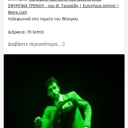
ΣΦΥΡΙΓΜΑ ΤΡΕΝΟΥ - του Θ. Τριαρίδη | Εισιτήρια online! |
More.com
τηλεφωνικά στο ταμείο του θέατρου.
Διάρκεια: 70 λεπτά
Διαβάστε περισσότερα...