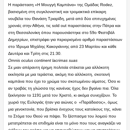
Η παράσταση «Η Μουγγή Καμπάνα» της Ομάδας Rodez,
βασισμένη στη συγκλονιστική και τρομακτικά επίκαιρη
νουβέλα του Θανάση Τριαρίδη, μετά από δύο επιτυχημένες
χρονιές στην Αθήνα, τις sold out παραστάσεις στην Πάτρα και
στη Θεσσαλονίκη όπου παρουσιάστηκε στο 59ο Φεστιβάλ
Δημητρίων, επιστρέφει για περιορισμένο αριθμό παραστάσεων
στο Ίδρυμα Μιχάλης Κακογιάννης από 23 Μαρτίου και κάθε
Δευτέρα και Τρίτη στις 21:30.
Omnis oculus continent lacrimas suas
Σε μιαν απέραντη έρημη πολιτεία στέκεται μια αλλόκοτη
εκκλησία με μια τεράστια, ακόμη πιο αλλόκοτη, σκοτεινή
καμπάνα που έχει το χρώμα του σκοτωμένου αίματος. Όσο κι
αν τραβάς τη γλώσσα της κανένας ήχος δεν βγαίνει πια. Όλα
ξεκίνησαν το 1191 μετά τον Χριστό, κι ακόμα συνεχίζουν. Το
χωριό της Ευλογιάς ήταν για αιώνες ο «Παράδεισος», όμως
μια γενοκτονία, που βρίσκει ένοχους τους κατοίκους της, κάνει
το Στόμα του Θεού να πάψει. Το ξέσπασμα του λοιμού που
μετατρέπεται σε επιδημία είναι το μόνο που τους αναγκάζει να
ψάξουν τον τρόπο για να επανορθώσουν και να επιστρέψουν