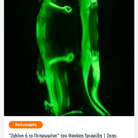
Πολιτισμός
"Ζyklon ή το Πεπρωμένο" του Θανάση Τριαρίδη | Σκην.