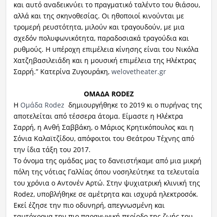
και αυτό αναδεικνύει το πραγματικό ταλέντο του θιάσου,
αλλά και της σκηνοθεσίας. Οι ηθοποιοί κινούνται με
τρομερή ρευστότητα, μιλούν και τραγουδούν, με μια
σχεδόν πολυφωνικότητα, παραδοσιακά τραγούδια και
ρυθμούς. Η υπέροχη επιμέλεια κίνησης είναι του Νικόλα
Χατζηβασιλειάδη και η μουσική επιμέλεια της Ηλέκτρας
Σαρρή.” Κατερίνα Ζυγουράκη,
welovetheater.gr
ΟΜΑΔΑ RODEZ
Η
Oμάδα Rodez
δημιουργήθηκε το 2019 κι ο πυρήνας της
αποτελείται από τέσσερα άτομα. Είμαστε η Ηλέκτρα
Σαρρή, η Ανθή Σαββάκη, ο Μάριος Κρητικόπουλος και η
Σόνια Καλαϊτζίδου, απόφοιτοι του Θεάτρου Τέχνης από
την ίδια τάξη του 2017.
Το όνομα της ομάδας μας το δανειστήκαμε από μια μικρή
πόλη της νότιας Γαλλίας όπου νοσηλεύτηκε τα τελευταία
του χρόνια ο Αντονέν Αρτώ. Στην ψυχιατρική κλινική της
Rodez, υποβλήθηκε σε αμέτρητα και ισχυρά ηλεκτροσόκ.
Εκεί έζησε την πιο οδυνηρή, απεγνωσμένη και
ταυτόχρονα την πιο παραγωγική περίοδο της ζωής του.