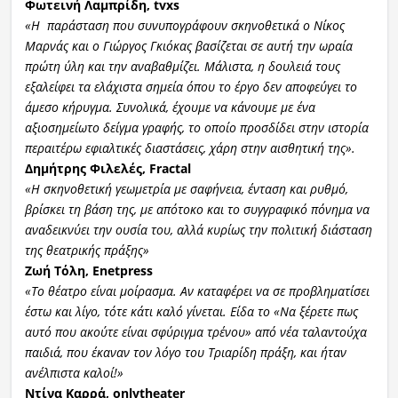
Φωτεινή Λαμπρίδη,
tvxs
«Η παράσταση που συνυπογράφουν σκηνοθετικά ο Νίκος
Μαρνάς και ο Γιώργος Γκιόκας βασίζεται σε αυτή την ωραία
πρώτη ύλη και την αναβαθμί
ζει. Μάλιστα, η δουλειά τους
εξαλείφει τα ελάχιστα σημεία όπου το έργο δεν αποφεύγει το
άμεσο κήρυγμα. Συνολικά, έχουμε να κάνουμε με ένα
αξιοσημείωτο δείγμα γραφής, το οποίο προσδίδει στην ιστορία
περαιτέρω εφιαλτικές διαστάσεις, χάρη στην αισθητική της».
Δημήτρης Φιλελές, Fractal
«
Η σκηνοθετική γεωμετρία με σαφήνεια, ένταση και ρυθμό,
βρίσκει τη βάση της, με απότοκο και το συγγραφικό πόνημα να
αναδεικνύει την ουσία του, αλλά κυρίως την πολιτική διάσταση
της θεατρικής πράξης»
Ζωή Τόλη, Enetpress
«Το θέατρο είναι μοίρασμα. Αν καταφέρει να σε προβληματίσει
έστω και λίγο, τότε κάτι καλό γίνεται. Είδα το «Να ξέρετε πως
αυτό που ακούτε είναι σφύριγμα τρένου» από νέα ταλαντούχα
παιδιά, που έκαναν τον λόγο του Τριαρίδη πράξη, και ήταν
ανέλπιστα καλοί!»
Ντίνα Καρρά,
onlytheater