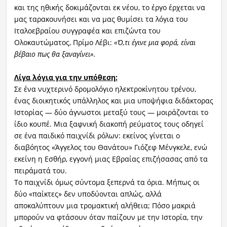
και της ηθικής δοκιμάζονται εκ νέου, το έργο έρχεται να
μας ταρακουνήσει και να μας θυμίσει τα λόγια του
Ιταλοεβραίου συγγραφέα και επιζώντα του
Ολοκαυτώματος, Πρίμο Λέβι:
«Ό,τι έγινε μια φορά, είναι
βέβαιο πως θα ξαναγίνει».
Λίγα λόγια για την υπόθεση:
Σε ένα νυχτερινό δρομολόγιο ηλεκτροκίνητου τρένου,
ένας διοικητικός υπάλληλος και μια υποψήφια διδάκτορας
Ιστορίας — δύο άγνωστοι μεταξύ τους — μοιράζονται το
ίδιο κουπέ. Μια ξαφνική διακοπή ρεύματος τους οδηγεί
σε ένα παιδικό παιχνίδι ρόλων: εκείνος γίνεται ο
διαβόητος «Άγγελος του Θανάτου» Γιόζεφ Μένγκελε, ενώ
εκείνη η Εσθήρ, εγγονή μιας Εβραίας επιζήσασας από τα
πειράματά του.
Το παιχνίδι όμως σύντομα ξεπερνά τα όρια. Μήπως οι
δύο «παίκτες» δεν υποδύονται απλώς, αλλά
αποκαλύπτουν μια τρομακτική αλήθεια; Πόσο μακριά
μπορούν να φτάσουν όταν παίζουν με την Ιστορία, την