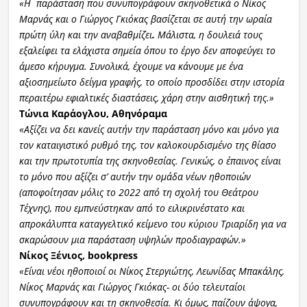
«Η παράσταση που συνυπογράφουν σκηνοθετικά ο Νίκος
Μαρνάς και ο Γιώργος Γκιόκας βασίζεται σε αυτή την ωραία
πρώτη ύλη και την αναβαθμίζει
.
Μάλιστα, η δουλειά τους
εξαλείφει τα ελάχιστα σημεία όπου το έργο δεν αποφεύγει το
άμεσο κήρυγμα. Συνολικά, έχουμε να κάνουμε με ένα
αξιοσημείωτο δείγμα γραφής, το οποίο προσδίδει στην ιστορία
περαιτέρω εφιαλτικές διαστάσεις, χάρη στην αισθητική της.»
Τώνια Καράογλου, Αθηνόραμα
«Αξίζει να δει κανείς αυτήν την παράσταση μόνο και μόνο για
τον καταιγιστικό ρυθμό της, τον καλοκουρδισμένο της θίασο
και την πρωτοτυπία της σκηνοθεσίας. Γενικώς, ο έπαινος είναι
το μό
νο που αξίζει σ’ αυτήν την ομάδα νέων ηθοποιών
(αποφοίτησαν μόλις το 2022 από τη σχολή του Θεάτρου
Τέχνης), που εμπνεύστηκαν από το ειλικρινέστατο και
απροκάλυπτα καταγγελτικό κείμενο του κύριου Τριαρίδη για να
σκαρώσουν μια παράσταση υψηλών προδιαγραφών.»
Νίκος Ξένιος, bookpress
«Είναι νέοι ηθοποιοί οι Νίκος Στεργιώτης, Λεωνίδας Μπακάλης,
Νίκος Μαρνάς και Γιώργος Γκιόκας- οι δύο τελευταίοι
συνυπογ
ράφουν και τη σκηνοθεσία. Κι όμως, παίζουν άψογα,