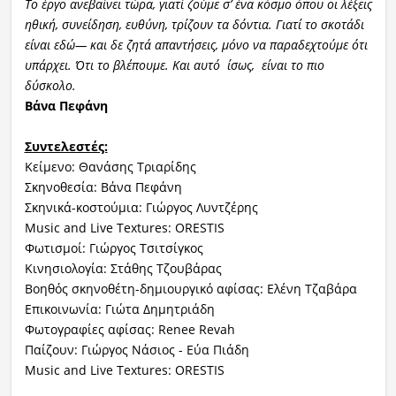
Το έργο ανεβαίνει τώρα, γιατί ζούμε σ’ ένα κόσμο όπου οι λέξεις
ηθική, συνείδηση, ευθύνη, τρίζουν τα δόντια. Γιατί το σκοτάδι
είναι εδώ— και δε ζητά απαντήσεις, μόνο να παραδεχτούμε ότι
υπάρχει. Ότι το βλέπουμε. Και αυτό ίσως, είναι το πιο
δύσκολο.
Βάνα Πεφάνη
Συντελεστές:
Κείμενο: Θανάσης Τριαρίδης
Σκηνοθεσία: Βάνα Πεφάνη
Σκηνικά-κοστούμια: Γιώργος Λυντζέρης
Music and Live Textures: ORESTIS
Φωτισμοί: Γιώργος Τσιτσίγκος
Κινησιολογία: Στάθης Τζουβάρας
Βοηθός σκηνοθέτη-δημιουργικό αφίσας: Ελένη Τζαβάρα
Επικοινωνία: Γιώτα Δημητριάδη
Φωτογραφίες αφίσας: Renee Revah
Παίζουν: Γιώργος Νάσιος - Εύα Πιάδη
Music and Live Textures: ORESTIS