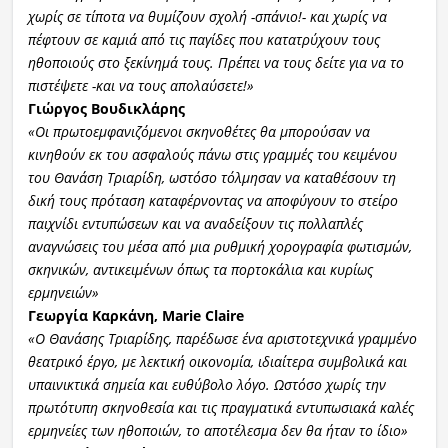
χωρίς σε τίποτα να θυμίζουν σχολή -σπάνιο!- και χωρίς να
πέφτουν σε καμιά από τις παγίδες που κατατρύχουν τους
ηθοποιούς στο ξεκίνημά τους. Πρέπει να τους δείτε για να το
πιστέψετε -και να τους απολαύσετε!»
Γιώργος Βουδικλάρης
«
Οι πρωτοεμφανιζόμενοι σκηνοθέτες θα μπορούσαν να
κινηθούν εκ του ασφαλούς πάνω στις γραμμές του κειμένου
του Θανάση Τριαρίδη, ωστ
όσο τόλμησαν να καταθέσουν τη
δική τους πρόταση καταφέρνοντας να αποφύγουν το στείρο
παιχνίδι εντυπώσεων και να αναδείξουν τις πολλαπλές
αναγνώσεις του μέσα από μια ρυθμική χορογραφία φωτισμών,
σκηνικών, αντικειμένων όπως τα πορτοκάλια και κυρίως
ερμηνειών»
Γεωργία Καρκάνη, Marie Claire
«
Ο Θανάσης Τριαρίδης, παρέδωσε έν
α αριστοτεχνικά γραμμένο
θεατρικό έργο, με λεκτική οικονομία, ιδιαίτερα συμβολικά και
υπαινικτικά σημεία και ευθύβολο λόγο. Ωστόσο χωρίς την
πρωτότυπη σκηνοθεσία και τις πραγματικά εντυπωσιακά καλές
ερμηνείες των ηθοποιών, το αποτέλεσμα δεν θα ήταν το ίδιο»