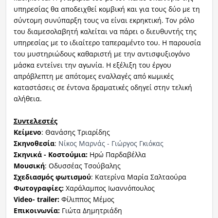
υπηρεσίας θα αποδειχθεί κομβική και για τους δύο με τη
σύντομη συνύπαρξη τους να είναι εκρηκτική. Τον ρόλο
του διαμεσολαβητή καλείται να πάρει ο διευθυντής της
υπηρεσίας με το ιδιαίτερο ταπεραμέντο του. Η παρουσία
του μυστηριώδους καθαριστή με την αντισφυξιογόνο
μάσκα εντείνει την αγωνία. Η εξέλιξη του έργου
απρόβλεπτη με απότομες εναλλαγές από κωμικές
καταστάσεις σε έντονα δραματικές οδηγεί στην τελική
αλήθεια.
Συντελεστές
Κείμενο
: Θανάσης Τριαρίδης
Σκηνοθεσία
:
Νίκος Μαρνάς - Γιώργος Γκιόκας
Σκηνικά
- Κοστούμια:
Ηρώ Παρδαβέλλα
Μουσική
: Οδυσσέας Τσούβαλης
Σχεδιασμός φωτισμού
: Κατερίνα Μαρία Σαλταούρα
Φωτογραφίες
:
Χαράλαμπος Ιωαννόπουλος
Video- trailer:
Φίλιππος Μέμος
Επικοινωνία:
Γιώτα Δημητριάδη