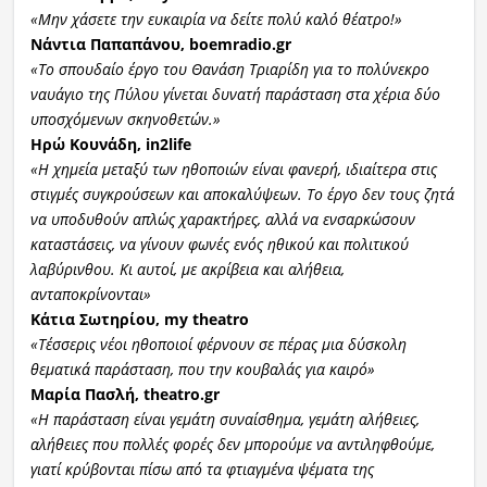
«Μην χάσετε την ευκαιρία να δείτε πολύ καλό θέατρο!»
Νάντια Παπαπάνου,
boemradio.gr
«Το σπουδαίο έργο του Θανάση Τριαρίδη για το πολύνεκρο
ναυάγιο της Πύλου γίνεται δυνατή παράσταση στα χέρια δύο
υποσχόμενων σκηνοθετών.»
Ηρώ Κουνάδη,
in2life
«Η χημεία μεταξύ των ηθοποιών ε
ίναι φανερή, ιδιαίτερα στις
στιγμές συγκρούσεων και αποκαλύψεων. Το έργο δεν τους ζητά
να υποδυθούν απλώς χαρακτήρες, αλλά να ενσαρκώσουν
καταστάσεις, να γίνουν φωνές ενός ηθικού και πολιτικού
λαβύρινθου. Κι αυτοί, με ακρίβεια και αλήθεια,
ανταποκρίνονται»
Κάτια Σωτηρίου, my theatro
«Τέσσερις νέοι ηθοποιοί φέρνουν σε πέρας μια δύσκολη
θεματικά παράσταση, που την κουβαλάς για καιρό»
Μαρία Πασλή,
theatro.gr
«Η παράσταση είναι γεμάτη συναίσθημα, γεμάτη αλήθειες,
αλήθειες που πολλές φορές δεν μπορούμε να αντιληφθούμε,
γιατί κρύβονται πίσω από τα φτιαγμένα ψέματα της