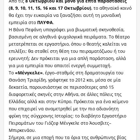
Από τις
8
Οκτωβρίου και μόνο για
επτά
παραστάσεις
(
8, 9, 10, 11, 15, 16 και 17 Οκτωβρίου
)
, το αθηναϊκό κοινό
θα έχει την ευκαιρία να ξαναζήσει αυτή τη μοναδική
εμπειρία στο
ΠΛΥΦΑ
.
Η Βάνα Πεφάνη υπογράφει μια βιωματική σκηνοθεσία,
βασισμένη σε αληθινά ψυχολογικά πειράματα. Το θέατρο
μετατρέπεται σε εργαστήριο, όπου ο θεατής καλείται να
επιλέξει: θα σταθεί στη θέση του πειραματόζωου ή του
ερευνητή; Δεν πρόκειται για μια απλή παράσταση, αλλά
για μια εμπειρία που απαιτεί ενεργή συμμετοχή.
Το
«Μένγκελε»
, έργο–σταθμός στη δραματουργία του
Θανάση Τριαρίδη, γράφτηκε το 2012 και, μέσα σε μία
δεκαετία, παρουσιάστηκε σε περισσότερες από 15
διαφορετικές σκηνές στην Αθήνα, σε άλλες πόλεις της
Ελλάδας αλλά και στην Κύπρο. Πρόκειται για ένα κείμενο
που επιχειρεί να αναμετρηθεί με την πιο αδιανόητη
φρίκη της σύγχρονης Ιστορίας: το διαβόητο Εργαστήριο
Πειραμάτων του Γιόζεφ Μένγκελε στο Άουσβιτς–
Μπιρκενάου.
Σήμερα, σε μια εποχή που τα όρια της ανθρώπινης βίας