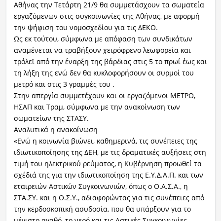
Αθήνας την Τετάρτη 21/9 θα συμμετάσχουν τα σωματεία
εργαζόμενων στις συγκοινωνίες της Αθήνας, με αφορμή
την ψήφιση του νομοσχεδίου για τις ΔΕΚΟ.
Ως εκ τούτου, σύμφωνα με απόφαση των συνδικάτων
αναμένεται να τραβήξουν χειρόφρενο λεωφορεία και
τρόλεϊ από την έναρξη της βάρδιας στις 5 το πρωί έως και
τη λήξη της ενώ δεν θα κυκλοφορήσουν οι συρμοί του
μετρό και στις 3 γραμμές του .
Στην απεργία συμμετέχουν και οι εργαζόμενοι ΜΕΤΡΟ,
ΗΣΑΠ και Τραμ, σύμφωνα με την ανακοίνωση των
σωματείων της ΣΤΑΣΥ.
Αναλυτικά η ανακοίνωση
«Ενώ η κοινωνία βιώνει, καθημερινά, τις συνέπειες της
ιδιωτικοποίησης της ΔΕΗ, με τις δραματικές αυξήσεις στη
τιμή του ηλεκτρικού ρεύματος, η Κυβέρνηση προωθεί τα
σχέδιά της για την ιδιωτικοποίηση της Ε.Υ.Δ.Α.Π. και των
εταιρειών Αστικών Συγκοινωνιών, όπως ο Ο.Α.Σ.Α., η
ΣΤΑ.ΣΥ. και η Ο.Σ.Υ., αδιαφορώντας για τις συνέπειες από
την κερδοσκοπική ασυδοσία, που θα υπάρξουν για το
μέγιστο αγαθό, το νερό και τις Αστικές Συγκοινωνίες.