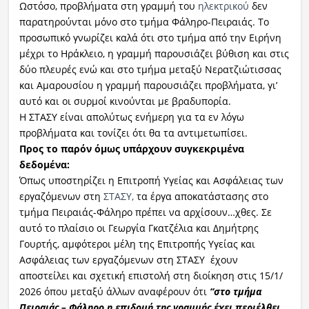
Ωστόσο, προβλήματα στη γραμμή του
ηλεκτρικού
δεν
παρατηρούνται μόνο στο τμήμα Φάληρο-Πειραιάς. Το
προσωπικό γνωρίζει καλά ότι στο τμήμα από την Ειρήνη
μέχρι το Ηράκλειο, η γραμμή παρουσιάζει βύθιση και στις
δύο πλευρές ενώ και στο τμήμα μεταξύ Νερατζιώτισσας
και Αμαρουσίου η γραμμή παρουσιάζει προβλήματα, γι’
αυτό και οι συρμοί κινούνται με βραδυπορία.
Η ΣΤΑΣΥ είναι απολύτως ενήμερη για τα εν λόγω
προβλήματα και τονίζει ότι θα τα αντιμετωπίσει.
Προς το παρόν όμως υπάρχουν συγκεκριμένα
δεδομένα:
Όπως υποστηρίζει η Επιτροπή Υγείας και Ασφάλειας των
εργαζόμενων στη
ΣΤΑΣΥ,
τα έργα αποκατάστασης στο
τμήμα Πειραιάς-Φάληρο πρέπει να αρχίσουν…χθες. Σε
αυτό το πλαίσιο οι Γεωργία Γκατζέλια και Δημήτρης
Γουρτής, αμφότεροι μέλη της Επιτροπής Υγείας και
Ασφάλειας των εργαζόμενων στη ΣΤΑΣΥ έχουν
αποστείλει και σχετική επιστολή στη διοίκηση στις 15/1/
2026 όπου μεταξύ άλλων αναφέρουν ότι
“στο τμήμα
Πειραιάς – Φάληρο η επιδομή της γραμμής έχει περιέλθει