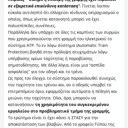
σε εξαιρετικά επικίνδυνη κατάσταση”.
Γίνεται λοιπον
εύκολα αντιληπτό ότι ελλοχεύει κίνδυνος εκτροχιασμού ο
οποίος, όπως γίνεται κατανοητό, μπορεί να έχει
πολυεπίπεδες συνέπειες.
Παράλληλα δεν υπάρχει σε όλες τις καμπίνες των συρμών
που χρησιμοποιούνται στη γραμμή του ηλεκτρικού το
σύστημα ΑTP. Το εν λόγω σύστημα (Automatic Train
Protection) βοηθά στην πρόληψη ατυχημάτων λόγω
υπέρβασης ορίων ταχύτητας ή παραβίασης
σηματοδότησης. Με άλλα λόγια, είναι μια “ασπίδα
ασφαλείας” για τον οδηγό και το τρένο.
Ως προς τον έλεγχο, το σύστημα παρακολουθεί συνεχώς
την ταχύτητα του τρένου και, αν ο οδηγός υπερβεί το
επιτρεπόμενο όριο, εφαρμόζεται αυτόματα η πέδηση και
μειώνει την ταχύτητα. Ολοι, άρα, μπορούν να
κατανοήσουν
τη χρησιμότητα του συγκεκριμένου
εργαλείου στο προβληματικό τμήμα της γραμμής.
Το ερώτημα είναι τι έχει κάνει η ΣΤΑΣΥ για την
αποκατάσταση των βλαβών. Από το γραφείο Τύπου της