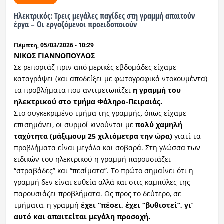
Hλεκτρικός: Τρεις μεγάλες παγίδες στη γραμμή απαιτούν
Ραδιόφωνο
έργα – Οι εργαζόμενοι προειδοποιούν
LIVE
Πέμπτη, 05/03/2026 - 10:29
Εκπομπές
ΝΙΚΟΣ ΓΙΑΝΝΟΠΟΥΛΟΣ
Σε ρεπορτάζ πριν από μερικές εβδομάδες είχαμε
καταγράψει (και αποδείξει με φωτογραφικά ντοκουμέντα)
τα προβλήματα που αντιμετωπίζει
η γραμμή του
Πολιτισμός
ηλεκτρικού στο τμήμα Φάληρο-Πειραιάς.
Στο συγκεκριμένο τμήμα της γραμμής, όπως είχαμε
επισημάνει, οι συρμοί κινούνται με
πολύ χαμηλή
ταχύτητα (μάξιμουμ 25 χιλιόμετρα την ώρα)
γιατί τα
προβλήματα είναι μεγάλα και σοβαρά. Στη γλώσσα των
ειδικών του ηλεκτρικού η γραμμή παρουσιάζει
“στραβάδες” και “πεσίματα”. Το πρώτο σημαίνει ότι η
γραμμή δεν είναι ευθεία αλλά και στις καμπύλες της
παρουσιάζει προβλήματα. Ως προς το δεύτερο, σε
τμήματα, η γραμμή
έχει “πέσει, έχει “βυθιστεί”, γι’
αυτό και απαιτείται μεγάλη προσοχή.