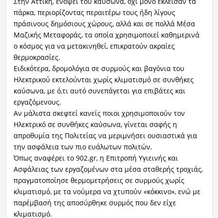
Στην Αττική, ενόψει του καύσωνα, όχι μόνο έκλεισαν τα
πάρκα, περιορίζοντας περαιτέρω τους ήδη λίγους
πράσινους δημόσιους χώρους, αλλά και σε πολλά Μέσα
Μαζικής Μεταφοράς, τα οποία χρησιμοποιεί καθημερινά
ο κόσμος για να μετακινηθεί, επικρατούν ακραίες
θερμοκρασίες.
Ειδικότερα, δρομολόγια σε συρμούς και βαγόνια του
Ηλεκτρικού εκτελούνται χωρίς κλιματισμό σε συνθήκες
καύσωνα, με ό,τι αυτό συνεπάγεται για επιβάτες και
εργαζόμενους.
Αν μάλιστα σκεφτεί κανείς ποιοι χρησιμοποιούν τον
Ηλεκτρικό σε συνθήκες καύσωνα, γίνεται σαφής η
απροθυμία της Πολιτείας να μεριμνήσει ουσιαστικά για
την ασφάλεια των πιο ευάλωτων πολιτών.
Όπως αναφέρει το 902.gr, η Επιτροπή Υγιεινής και
Ασφάλειας των εργαζομένων στα μέσα σταθερής τροχιάς,
πραγματοποίησε θερμομετρήσεις σε συρμούς χωρίς
κλιματισμό, με τα νούμερα να χτυπούν «κόκκινο», ενώ με
παρέμβασή της αποσύρθηκε συρμός που δεν είχε
κλιματισμό.