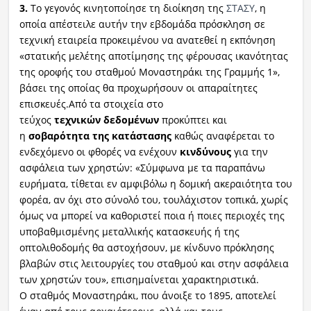
3.
Το γεγονός κινητοποίησε τη διοίκηση της
ΣΤΑΣΥ
, η
οποία απέστειλε αυτήν την εβδομάδα πρόσκληση σε
τεχνική εταιρεία προκειμένου να ανατεθεί η εκπόνηση
«στατικής μελέτης αποτίμησης της φέρουσας ικανότητας
της οροφής του σταθμού Μοναστηράκι της Γραμμής 1»,
βάσει της οποίας θα προχωρήσουν οι απαραίτητες
επισκευές.Από τα στοιχεία στο
τεύχος
τεχνικών
δεδομένων
προκύπτει και
η
σοβαρότητα
της κατάστασης
καθώς αναφέρεται το
ενδεχόμενο οι φθορές να ενέχουν
κινδύνους
για την
ασφάλεια των χρηστών: «Σύμφωνα με τα παραπάνω
ευρήματα, τίθεται εν αμφιβόλω η δομική ακεραιότητα του
φορέα, αν όχι στο σύνολό του, τουλάχιστον τοπικά, χωρίς
όμως να μπορεί να καθοριστεί ποια ή ποιες περιοχές της
υποβαθμισμένης μεταλλικής κατασκευής ή της
οπτολιθοδομής θα αστοχήσουν, με κίνδυνο πρόκλησης
βλαβών στις λειτουργίες του σταθμού και στην ασφάλεια
των χρηστών του», επισημαίνεται χαρακτηριστικά.
Ο σταθμός Μοναστηράκι, που άνοιξε το 1895, αποτελεί