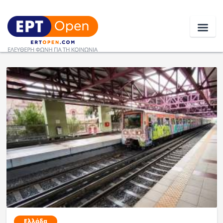
Ειδήσεις
Ελλάδα
Κοινωνία
Πολιτική
Οικονομία
Αθλητικά
Κόσμος
Ελλάδα