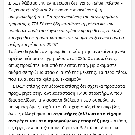
ΣΤΑΣΥ λάβαμε την ενημέρωση ότι
“για το τμήμα Φάληρο –
Πειραιάς εξετάζονται 2 σενάρια: η ανακαίνιση ή η
υπογειοποίησή του. Για την ανακαίνιση του συγκεκριμένου
τμήματος, η ΣΤΑ.ΣΥ έχει ήδη καταθέσει τη μελέτη και τον
προϋπολογισμό του έργου και εφόσον προκριθεί ως επιλογή
και εγκριθεί η χρηματοδότησή του, μπορεί να ξεκινήσει άμεσα,
ακόμη και μέσα στο 2026”.
Το έργο δηλαδή, αν προκριθεί η λύση της ανακαίνισης, θα
αρχίσει κάποια στιγμή μέσα στο 2026. Ωστόσο, όμως,
όπως προκύπτει και από την απάντηση, βρισκόμαστε
ακόμα σε πρώιμο στάδιο, αυτό της μελέτης. Τα περαιτέρω,
που είναι και τα κρίσιμα, εκκρεμούν.
Η ΣΤΑΣΥ επίσης ενημέρωσε επίσης ότι σχετικά πρόσφατα
προχώρησε στην αντικατάσταση 1.400 στρωτήρων, που
διασφαλίζουν την ασφαλή διέλευση των συρμών, με
μειωμένη όμως ταχύτητα. Ο ισχυρισμός είναι ακριβής,
όντως αλλάχθηκαν
οι στρωτήρες (άλλωστε το είχαμε
αναφέρει και στο προηγούμενο ρεπορτάζ μας)
ωστόσο,
ως έργο, δεν μοιάζει αρκετό για να βελτιώσει δραστικά
την κατάσταση και να μειώσει την επικινδυνότητα.