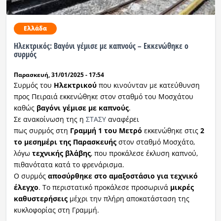
Ελλάδα
Ηλεκτρικός: Βαγόνι γέμισε με καπνούς – Εκκενώθηκε ο
συρμός
Παρασκευή, 31/01/2025 - 17:54
Συρμός του
Ηλεκτρικού
που κινούνταν με κατεύθυνση
προς Πειραιά εκκενώθηκε στον σταθμό του Μοσχάτου
καθώς
βαγόνι γέμισε με καπνούς
.
Σε ανακοίνωση της η
ΣΤΑΣΥ
αναφέρει
πως συρμός στη
Γραμμή 1 του Μετρό
εκκενώθηκε στις
2
το μεσημέρι της Παρασκευής
στον σταθμό Μοσχάτο,
λόγω
τεχνικής βλάβης
, που προκάλεσε έκλυση καπνού,
πιθανότατα κατά το φρενάρισμα.
Ο συρμός
αποσύρθηκε στο αμαξοστάσιο για τεχνικό
έλεγχο
. Το περιστατικό προκάλεσε προσωρινά
μικρές
καθυστερήσεις
μέχρι την πλήρη αποκατάσταση της
κυκλοφορίας στη Γραμμή.