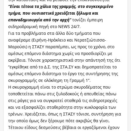
“Είναι τέτοια τα χάλια της γραμμής, στο συγκεκριμένο
τμήμα, που ουσιαστικά χρειάζεται ξήλωμα και
επαναδημιουργία από την αρχή”
τονίζει έμπειρη
σιδηροδρομική πηγή στο NEWS 24/7.
Για τα προβλήματα στα άλλα δύο τμήματα που
αναφέραμε (Ειρήνη-Ηράκλειο και Νερατζιώτισσα-
Μαρούσι) η ΣΤΑΣΥ παραπέμπει, ως προς το χρόνο, στο
αμέσως επόμενο διάστημα χωρίς να προσδιορίζει με
ακρίβεια. Τόνισε χαρακτηριστικά στην απάντησή της ότι
“εγκρίθηκε από το Δ.Σ. της ΣΤΑ.ΣΥ και δημοπρατείται το
αμέσως επόμενο διάστημα το έργο της συντήρησης της
σκυρογραμμής σε ολόκληρη τη Γραμμή 1”.
Η σκυρογραμμή είναι το στρώμα σκυροδέματος που
τοποθετείται πάνω στις ξυλοδοκούς ή απευθείας πάνω
στις ράγες για να συγκρατεί σταθερά τις σιδηροτροχιές
και να εξασφαλίζει σταθερότητα στην κυκλοφορία των
τρένων. Χρειάζεται, όπως η ΣΤΑΣΥ τόνισε, συντήρηση για
την οποία όμως δεν ξέρουμε πότε ακριβώς θα γίνει.
Τέτοιου είδους δεσμεύσεις βέβαια οι εργαζόμενοι έχουν