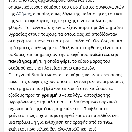
έναν από τους αρχαιότερους, αλλά και τους
σημαντικότερους κόμβους του συστήματος συγκοινωνιών
της
Αθήνας
, ο οποίος όμως λόγω της παλαιότητάς του και
της γεωμορφολογίας της περιοχής είναι ευάλωτος σε
φθορές. Τα τελευταία χρόνια είχαν παρατηρηθεί σημάδια
υγρασίας στους τοίχους, τα οποία αρχικά αποδίδονταν
στη ροή του υπόγειου ποταμού Ηριδανού. Ωστόσο, οι πιο
πρόσφατες επιθεωρήσεις έδειξαν ότι οι φθορές είναι πιο
σοβαρές και επηρεάζουν την οροφή που
καλύπτει την
παλιά γραμμή 1,
η οποία φέρει το κύριο βάρος του
σταθμού και της πλατείας πάνω από αυτόν.
Οι τεχνικοί διαπίστωσαν ότι οι κύριες και δευτερεύουσες
δοκοί της οροφής έχουν υποστεί έντονη οξείδωση, κυρίως
στα τμήματα που βρίσκονται κοντά στις εισόδους και
εξόδους προς τη
γραμμή
3
«είτε λόγω αστοχίας της
υγρομόνωσης στην πλατεία είτε λανθασμένου αρχικού
σχεδιασμού της», όπως σημειώνεται. Προβλήματα
φαίνεται πως είχαν παρατηρηθεί και στο παρελθόν, ενώ
μια πρόβλεψη για ενίσχυση της οροφής από το 1952
φαίνεται πως τελικά δεν ολοκληρώθηκε ποτέ.