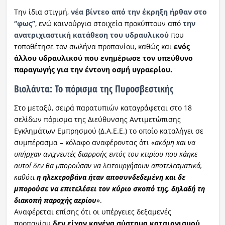
Την ίδια στιγμή,
νέα βίντεο από την έκρηξη ήρθαν στο
“φως”
, ενώ καινούργια στοιχεία προκύπτουν από
την
ανατριχιαστική κατάθεση του υδραυλικού
που
τοποθέτησε τον σωλήνα προπανίου, καθώς και
ενός
άλλου υδραυλικού που ενημέρωσε τον υπεύθυνο
παραγωγής για την έντονη οσμή υγραερίου.
Βιολάντα: Το πόρισμα της Πυροσβεστικής
Στο μεταξύ, σειρά παρατυπιών καταγράφεται στο 18
σελίδων πόρισμα της Διεύθυνσης Αντιμετώπισης
Εγκλημάτων Εμπρησμού (Δ.Α.Ε.Ε.) το οποίο καταλήγει σε
συμπέρασμα – κόλαφο αναφέροντας ότι «
ακόμη και να
υπήρχαν ανιχνευτές διαρροής εντός του κτιρίου που κάηκε
αυτοί δεν θα μπορούσαν να λειτουργήσουν αποτελεσματικά,
καθότι
η ηλεκτροβάνα ήταν αποσυνδεδεμένη και δε
μπορούσε να επιτελέσει τον κύριο σκοπό της, δηλαδή τη
διακοπή παροχής αερίου
».
Αναφέρεται επίσης ότι οι υπέργειες δεξαμενές
προπανίου
δεν είχαν κανένα σύστημα καταιονισμού