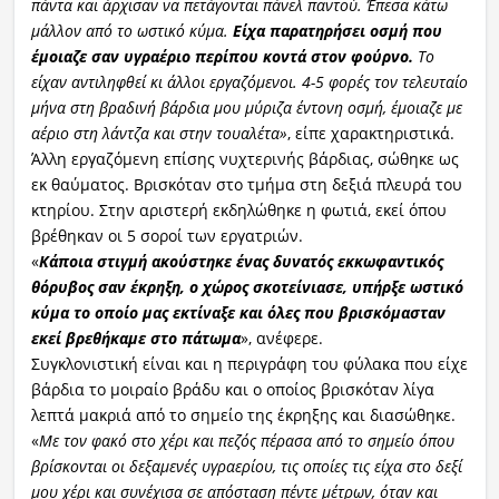
πάντα και άρχισαν να πετάγονται πάνελ παντού. Έπεσα κάτω
μάλλον από το ωστικό κύμα.
Είχα παρατηρήσει οσμή που
έμοιαζε σαν υγραέριο περίπου κοντά στον φούρνο.
Το
είχαν αντιληφθεί κι άλλοι εργαζόμενοι. 4-5 φορές τον τελευταίο
μήνα στη βραδινή βάρδια μου μύριζα έντονη οσμή, έμοιαζε με
αέριο στη λάντζα και στην τουαλέτα»
, είπε χαρακτηριστικά.
Άλλη εργαζόμενη επίσης νυχτερινής βάρδιας, σώθηκε ως
εκ θαύματος. Βρισκόταν στο τμήμα στη δεξιά πλευρά του
κτηρίου. Στην αριστερή εκδηλώθηκε η φωτιά, εκεί όπου
βρέθηκαν οι 5 σοροί των εργατριών.
«
Κάποια στιγμή ακούστηκε ένας δυνατός εκκωφαντικός
θόρυβος σαν έκρηξη, ο χώρος σκοτείνιασε, υπήρξε ωστικό
κύμα το οποίο μας εκτίναξε και όλες που βρισκόμασταν
εκεί βρεθήκαμε στο πάτωμα
», ανέφερε.
Συγκλονιστική είναι και η περιγράφη του φύλακα που είχε
βάρδια το μοιραίο βράδυ και ο οποίος βρισκόταν λίγα
λεπτά μακριά από το σημείο της έκρηξης και διασώθηκε.
«
Με τον φακό στο χέρι και πεζός πέρασα από το σημείο όπου
βρίσκονται οι δεξαμενές υγραερίου, τις οποίες τις είχα στο δεξί
μου χέρι και συνέχισα σε απόσταση πέντε μέτρων, όταν και