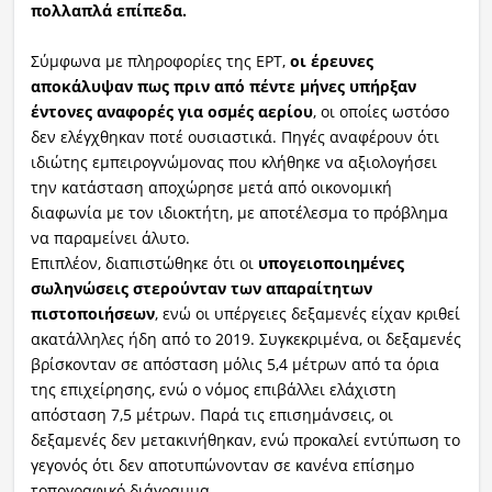
πολλαπλά επίπεδα.
Σύμφωνα με πληροφορίες της ΕΡΤ,
οι έρευνες
αποκάλυψαν πως πριν από πέντε μήνες υπήρξαν
έντονες αναφορές για οσμές αερίου
, οι οποίες ωστόσο
δεν ελέγχθηκαν ποτέ ουσιαστικά. Πηγές αναφέρουν ότι
ιδιώτης εμπειρογνώμονας που κλήθηκε να αξιολογήσει
την κατάσταση αποχώρησε μετά από οικονομική
διαφωνία με τον ιδιοκτήτη, με αποτέλεσμα το πρόβλημα
να παραμείνει άλυτο.
Επιπλέον, διαπιστώθηκε ότι οι
υπογειοποιημένες
σωληνώσεις στερούνταν των απαραίτητων
πιστοποιήσεων
, ενώ οι υπέργειες δεξαμενές είχαν κριθεί
ακατάλληλες ήδη από το 2019. Συγκεκριμένα, οι δεξαμενές
βρίσκονταν σε απόσταση μόλις 5,4 μέτρων από τα όρια
της επιχείρησης, ενώ ο νόμος επιβάλλει ελάχιστη
απόσταση 7,5 μέτρων. Παρά τις επισημάνσεις, οι
δεξαμενές δεν μετακινήθηκαν, ενώ προκαλεί εντύπωση το
γεγονός ότι δεν αποτυπώνονταν σε κανένα επίσημο
τοπογραφικό διάγραμμα.