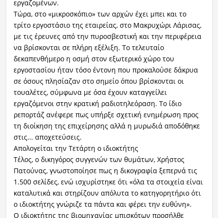
εργαζομένων.
Τώρα, στο «μικροσκόπιο» των αρχών έχει μπει και το
τρίτο εργοστάσιο της εταιρείας, στο Μακρυχώρι Λάρισας,
με τις έρευνες από την πυροσβεστική και την περιφέρεια
να βρίσκονται σε πλήρη εξέλιξη. Το τελευταίο
δεκαπενθήμερο η οσμή στον εξωτερικό χώρο του
εργοστασίου ήταν τόσο έντονη που προκαλούσε δάκρυα
σε όσους πλησίαζαν στο σημείο όπου βρίσκονται οι
τουαλέτες, σύμφωνα με όσα έχουν καταγγείλει
εργαζόμενοι στην κρατική ραδιοτηλεόραση. Το ίδιο
ρεπορτάζ ανέφερε πως υπήρξε σχετική ενημέρωση προς
τη διοίκηση της επιχείρησης αλλά η μυρωδιά αποδόθηκε
στις... αποχετεύσεις.
Απολογείται την Τετάρτη ο ιδιοκτήτης
Τέλος, ο δικηγόρος συγγενών των θυμάτων, Χρήστος
Πατούνας, γνωστοποίησε πως η δικογραφία ξεπερνά τις
1.500 σελίδες, ενώ ισχυρίστηκε ότι «όλα τα στοιχεία είναι
καταλυτικά και στηρίζουν απόλυτα το κατηγορητήριο ότι
ο ιδιοκτήτης γνώριζε τα πάντα και φέρει την ευθύνη».
Ο ιδιοκτήτης της βιομηχανίας μπισκότων προσήλθε