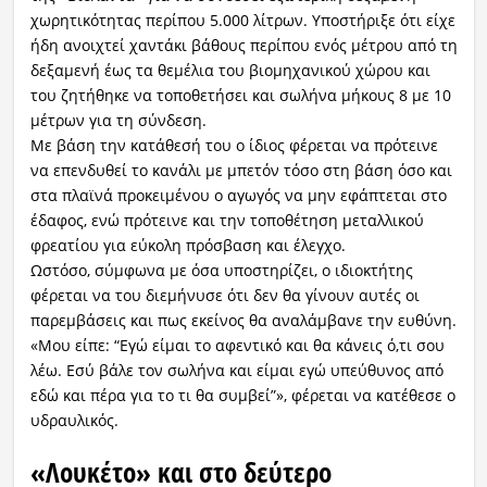
χωρητικότητας περίπου 5.000 λίτρων. Υποστήριξε ότι είχε
ήδη ανοιχτεί χαντάκι βάθους περίπου ενός μέτρου από τη
δεξαμενή έως τα θεμέλια του βιομηχανικού χώρου και
του ζητήθηκε να τοποθετήσει και σωλήνα μήκους 8 με 10
μέτρων για τη σύνδεση.
Με βάση την κατάθεσή του ο ίδιος φέρεται να πρότεινε
να επενδυθεί το κανάλι με μπετόν τόσο στη βάση όσο και
στα πλαϊνά προκειμένου ο αγωγός να μην εφάπτεται στο
έδαφος, ενώ πρότεινε και την τοποθέτηση μεταλλικού
φρεατίου για εύκολη πρόσβαση και έλεγχο.
Ωστόσο, σύμφωνα με όσα υποστηρίζει, ο ιδιοκτήτης
φέρεται να του διεμήνυσε ότι δεν θα γίνουν αυτές οι
παρεμβάσεις και πως εκείνος θα αναλάμβανε την ευθύνη.
«Μου είπε: “Εγώ είμαι το αφεντικό και θα κάνεις ό,τι σου
λέω. Εσύ βάλε τον σωλήνα και είμαι εγώ υπεύθυνος από
εδώ και πέρα για το τι θα συμβεί”», φέρεται να κατέθεσε ο
υδραυλικός.
«Λουκέτο» και στο δεύτερο