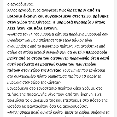
ο εργαζόμενος.
Άλλος εργαζόμενος αναφέρει πως
ώρες πριν από τη
μοιραία έκρηξη και συγκεκριμένα στις 12.30, βρέθηκε
στον χώρο της λάντζας. Η μυρωδιά υγραερίου όπως
λέει ήταν και πάλι έντονη.
«
Ρώτησα τον Η. “σου μυρίζει κάτι μια παράξενη μυρουδιά σαν
υγραέριο;“ και μου απάντησε “δεν ξέρω μάλλον είναι
αναθυμιάσεις από το πλυντήριο πιάτων“. Και ακούστηκε από
στόμα σε στόμα μεταξύ συναδέλφων ότι
αυτή η πληροφορία
βγήκε από το στόμα του διευθυντή παραγωγής, ότι η οσμή
αυτή οφείλεται σε βραχυκύκλωμα του πλυντηρίου
πιάτων στον χώρο της λάντζας
. Τους μήνες που εργάζομαι
στο συγκεκριμένο πόστο διαπίστωσα περίπου 10 φορές τη
μυρωδιά στον χώρο της λάντζας
».
Εργαζόμενη στο εργοστάσιο περίπου δέκα χρόνια, στο
τμήμα της παραγωγής, λίγο πριν από την έκρηξη, είχε
τελειώσει το διάλειμμά της και επέστρεψε στο πόστο της,
ωστόσο δε φανταζόταν όσα θα ακολουθούσαν.
«
Αντιλήφθηκα πολύ δυνατό κρότο, έπεσε το ρεύμα, σβήσανε τα