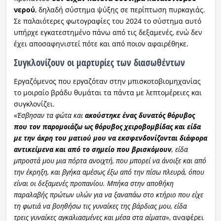
νερού
, δηλαδή σύστημα ψύξης σε περίπτωση πυρκαγιάς.
Σε παλαιότερες φωτογραφίες του 2024 το σύστημα αυτό
υπήρχε εγκατεστημένο πάνω από τις δεξαμενές, ενώ δεν
έχει αποσαφηνιστεί πότε και από ποιον αφαιρέθηκε.
Συγκλονίζουν οι μαρτυρίες των διασωθέντων
Εργαζόμενος που εργαζόταν στην μπισκοτοβιομηχανίας
το μοιραίο βράδυ θυμάται τα πάντα με λεπτομέρειες και
συγκλονίζει.
«
Έσβησαν τα φώτα και
ακούστηκε ένας δυνατός θόρυβος
που τον παρομοιάζω ως θόρυβος χειροβομβίδας και είδα
με την άκρη του ματιού μου να εκσφενδονίζονται διάφορα
αντικείμενα και από το σημείο που βρισκόμουν
, είδα
μπροστά μου μια πόρτα ανοιχτή, που μπορεί να άνοιξε και από
την έκρηξη, και βγήκα αμέσως έξω από την πίσω πλευρά, όπου
είναι οι δεξαμενές προπανίου. Μπήκα στην αποθήκη
παραλαβής πρώτων υλών για να ξαναπάω στο κτήριο που είχε
τη φωτιά να βοηθήσω τις γυναίκες της βάρδιας μου, είδα
τρεις γυναίκες αγκαλιασμένες και μέσα στα αίματα
», αναφέρει