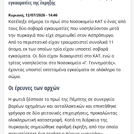
εγκαυματίες της έκρηξης
Ραδιόφωνο
LIVE
Κυριακή, 12/07/2026 - 14:46
Κατέληξε σήμερα το πρωί στο Νοσοκομείο ΚΑΤ ο ένας από
τους δύο σοβαρά εγκαυματίες που νοσηλεύονταν μετά
Εκπομπές
την πυρκαγιά που είχε σημειωθεί στον Ασπρόπυργο.
Από το περιστατικό είχαν τραυματιστεί συνολικά 11
άτομα, εκ των οποίων τρία είχαν υποστεί σοβαρά
Πολιτισμός
εγκαύματα. Οι δύο είχαν διακομιστεί στο ΚΑΤ, ενώ ο
τρίτος νοσηλεύεται στο Νοσοκομείο «Γ. Γεννηματάς»,
έχοντας υποστεί εκτεταμένα εγκαύματα σε ολόκληρο το
σώμα.
Οι έρευνες των αρχών
Η φωτιά ξέσπασε το πρωί της Πέμπτης σε συνεργείο
βαρέων οχημάτων και ανταλλακτικών και επεκτάθηκε
γρήγορα σε δύο γειτονικές επιχειρήσεις, προκαλώντας
ολοκληρωτική καταστροφή. Κατά τη διάρκεια της
πυρκαγιάς σημειώθηκε σφοδρή έκρηξη, από την οποία
σχηματίστηκε ένα τεράστιο πύρινο «μανιτάρι».