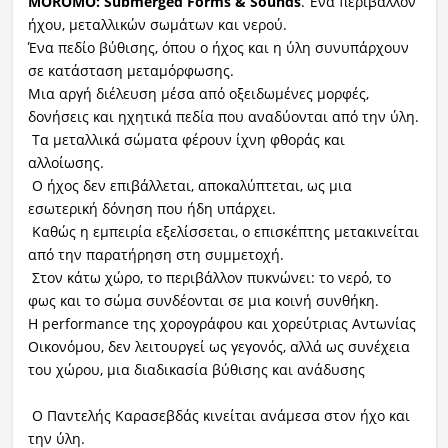
MOROMO: Submerged Forms & Sounds
. Ένα περιβάλλον
ήχου, μεταλλικών σωμάτων και νερού.
Ένα πεδίο βύθισης, όπου ο ήχος και η ύλη συνυπάρχουν
σε κατάσταση μεταμόρφωσης.
Μια αργή διέλευση μέσα από οξειδωμένες μορφές,
δονήσεις και ηχητικά πεδία που αναδύονται από την ύλη.
Τα μεταλλικά σώματα φέρουν ίχνη φθοράς και
αλλοίωσης.
Ο ήχος δεν επιβάλλεται, αποκαλύπτεται, ως μια
εσωτερική δόνηση που ήδη υπάρχει.
Καθώς η εμπειρία εξελίσσεται, ο επισκέπτης μετακινείται
από την παρατήρηση στη συμμετοχή.
Στον κάτω χώρο, το περιβάλλον πυκνώνει: το νερό, το
φως και το σώμα συνδέονται σε μια κοινή συνθήκη.
Η performance της χορογράφου και χορεύτριας Αντωνίας
Οικονόμου, δεν λειτουργεί ως γεγονός, αλλά ως συνέχεια
του χώρου, μια διαδικασία βύθισης και ανάδυσης
Ο Παντελής Καρασεβδάς κινείται ανάμεσα στον ήχο και
την ύλη.