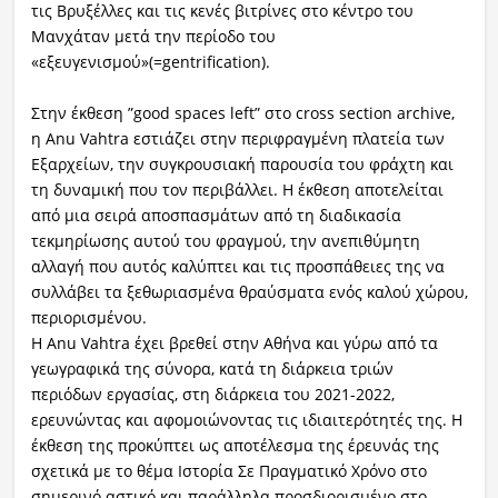
τις Βρυξέλλες και τις κενές βιτρίνες στο κέντρο του
Μανχάταν μετά την περίοδο του
«εξευγενισμού»(=gentrification).
Στην έκθεση ”good spaces left” στο cross section archive,
η Anu Vahtra εστιάζει στην περιφραγμένη πλατεία των
Εξαρχείων, την συγκρουσιακή παρουσία του φράχτη και
τη δυναμική που τον περιβάλλει. Η έκθεση αποτελείται
από μια σειρά αποσπασμάτων από τη διαδικασία
τεκμηρίωσης αυτού του φραγμού, την ανεπιθύμητη
αλλαγή που αυτός καλύπτει και τις προσπάθειες της να
συλλάβει τα ξεθωριασμένα θραύσματα ενός καλού χώρου,
περιορισμένου.
Η Anu Vahtra έχει βρεθεί στην Αθήνα και γύρω από τα
γεωγραφικά της σύνορα, κατά τη διάρκεια τριών
περιόδων εργασίας, στη διάρκεια του 2021-2022,
ερευνώντας και αφομοιώνοντας τις ιδιαιτερότητές της. Η
έκθεση της προκύπτει ως αποτέλεσμα της έρευνάς της
σχετικά με το θέμα Ιστορία Σε Πραγματικό Χρόνο στο
σημερινό αστικό και παράλληλα προσδιορισμένο στο