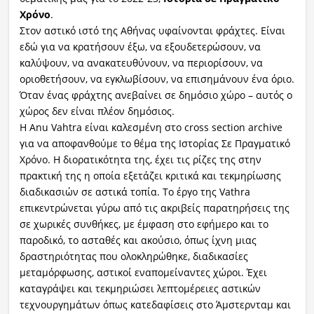
Χρόνο
.
Στον αστικό ιστό της Αθήνας υφαίνονται φράχτες. Είναι
εδώ για να κρατήσουν έξω, να εξουδετερώσουν, να
καλύψουν, να ανακατευθύνουν, να περιορίσουν, να
οριοθετήσουν, να εγκλωβίσουν, να επισημάνουν ένα όριο.
Όταν ένας φράχτης ανεβαίνει σε δημόσιο χώρο – αυτός ο
χώρος δεν είναι πλέον δημόσιος.
Η Anu Vahtra είναι καλεσμένη στο cross section archive
για να αποφανθούμε το θέμα της Ιστορίας Σε Πραγματικό
Χρόνο. Η διορατικότητα της, έχει τις ρίζες της στην
πρακτική της η οποία εξετάζει κριτικά και τεκμηρίωσης
διαδικασιών σε αστικά τοπία. Το έργο της Vathra
επικεντρώνεται γύρω από τις ακριβείς παρατηρήσεις της
σε χωρικές συνθήκες, με έμφαση στο εφήμερο και το
παροδικό, το ασταθές και ακούσιο, όπως ίχνη μιας
δραστηριότητας που ολοκληρώθηκε, διαδικασίες
μεταμόρφωσης, αστικοί εναπομείναντες χώροι. Έχει
καταγράψει και τεκμηριώσει λεπτομέρειες αστικών
τεχνουργημάτων όπως κατεδαφίσεις στο Άμστερνταμ και