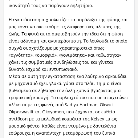
ικανότητά τους να παράγουν δηλητήριο.
Η εγκατάσταση αιχμαλωτίζει τα παράδοξα της φύσης και
μας κάνει να σκεφτούμε τις διαφορετικές πλευρές της
ζωής. Τα φυτά αυτά αμφισβητούν την ιδέα ότι η φύση
είναι αδύναμη και ανυπεράσπιστη. Το λουλούδι το οποίο
συχνά συσχετίζουμε με χαρακτηριστικά όπως
«αγνότητα», «ομορφιά», «γονιμότητα» και «αθωότητα»
χάνει τις συμβατικές συνδηλώσεις του και γίνεται
δυνατό, ισχυρό και εντυπωσιακό.
Μέσα σε αυτή την εγκατάσταση ένα λούτρινο αρκουδάκι
με μηχανισμό έχει, γλυκά, γύρει στο πλάι. Τη μια είναι
βυθισμένο σε λήθαργο την άλλη ξυπνά βγάζοντας μια
τρομακτική κραυγή. Το ουρλιαχτό του που σε στοιχειώνει
πλέκεται με τις φωνές από Sadiya Hartman, Okwui
Okpokwasili και Okoyomon, που έρχονται σε ευθεία
αντίθεση με τα μελωδικά κομμάτια της Kelsey Lu ως
μουσικό φόντο. Καθώς είναι ντυμένο με δαντελένια
εσώρουχα, η αναπάντεχη μεταμόρφωσή του ξυπνά