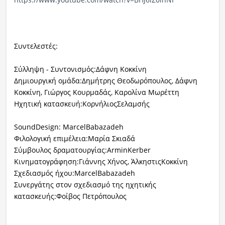
Συντελεστές:
Σύλληψη - Συντονισμός:Δάφνη Κοκκίνη
Δημιουργική ομάδα:Δημήτρης Θεοδωρόπουλος, Δάφνη
Κοκκίνη, Γιώργος Κουρμαδάς, Καρολίνα Μωρέττη
Ηχητική κατασκευή:ΚορνήλιοςΣελαμσής
SoundDesign: MarcelBabazadeh
Φιλολογική επιμέλεια:Μαρία Σκιαδά
Σύμβουλος δραματουργίας:ArminKerber
Κινηματογράφηση:Γιάννης Χήνος, ΆλκηστιςΚοκκίνη
Σχεδιασμός ήχου:MarcelBabazadeh
Συνεργάτης στον σχεδιασμό της ηχητικής
κατασκευής:Φοίβος Πετρόπουλος