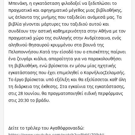
Μπενάκη, η εγκατάσταση φιλοδοξεί να ξεδιπλώσει το
πραγματικό και αφηγηματικό μέγεθος μιας βιβλιοθήκης,
ως άτλαντα της μνήμης που ταξιδεύει ανάμεσά μας. Τα
βιβλία γίνονται μάρτυρες του ταξιδιού αυτού και
συνδέουν την αστική καθημερινότητα στην Αθήνα με τον
πραγματικό χώρο της συλλογής στην Ανδρίτσαινα, ενός
αληθινού θησαυρού κρυμμένου στα βουνά της
Πελοποννήσου.Κατά την είσοδό του ο επισκέπτης παίρνει
ένα ζευγάρι κιάλια, απαραίτητα για να παρακολουθήσει
τη βιβλιοθήκη, ενώ βρίσκεται εν μέσω μίας ηχητικής
εγκατάστασης που έχει επιμεληθεί ο ΚορνήλιοςΣελαμσής.
Το έργο βρίσκεται υπό εξέλιξη και θα εξελίσσεται καθ’ όλη
τη διάρκεια της έκθεσης. Στα εγκαίνια της εγκατάστασης,
στις 28 Ιουνίου, θα πραγματοποιηθεί ειδική περφόρμανς
στις 20:30 το βράδυ.
Δείτε το τρέιλερ του Αγαθόφροναεδώ:
https://www.youtube.com/watch?v=BHJ6iZ0lhNI