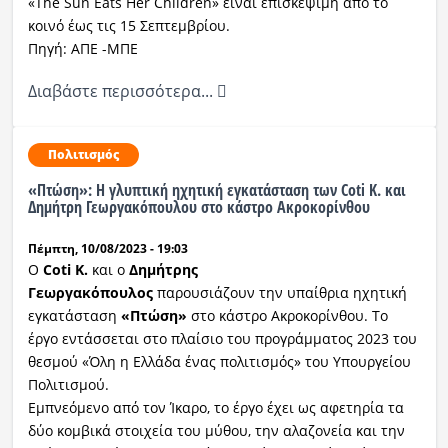
«The Sun Eats Her Children» είναι επισκέψιμη από το
κοινό έως τις 15 Σεπτεμβρίου.
Πηγή: ΑΠΕ -ΜΠΕ
Διαβάστε περισσότερα...
Πολιτισμός
«Πτώση»: Η γλυπτική ηχητική εγκατάσταση των Coti K. και
Δημήτρη Γεωργακόπουλου στο κάστρο Ακροκορίνθου
Πέμπτη, 10/08/2023 - 19:03
Ο
Coti K.
και ο
Δημήτρης
Γεωργακόπουλος
παρουσιάζουν την υπαίθρια ηχητική
εγκατάσταση
«Πτώση»
στο κάστρο Ακροκορίνθου. Το
έργο εντάσσεται στο πλαίσιο του προγράμματος 2023 του
θεσμού «Όλη η Ελλάδα ένας πολιτισμός» του Υπουργείου
Πολιτισμού.
Εμπνεόμενο από τον Ίκαρο, το έργο έχει ως αφετηρία τα
δύο κομβικά στοιχεία του μύθου, την αλαζονεία και την