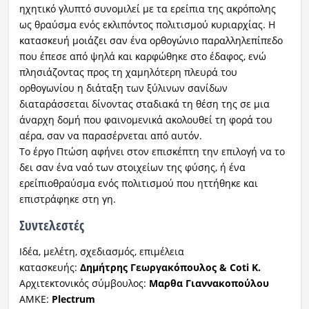
ηχητικό γλυπτό συνομιλεί με τα ερείπια της ακρόπολης
ως θραύσμα ενός εκλιπόντος πολιτισμού κυριαρχίας. Η
κατασκευή μοιάζει σαν ένα ορθογώνιο παραλληλεπίπεδο
που έπεσε από ψηλά και καρφώθηκε στο έδαφος, ενώ
πλησιάζοντας προς τη χαμηλότερη πλευρά του
ορθογωνίου η διάταξη των ξύλινων σανίδων
διαταράσσεται δίνοντας σταδιακά τη θέση της σε μια
άναρχη δομή που φαινομενικά ακολουθεί τη φορά του
αέρα, σαν να παρασέρνεται από αυτόν.
Το έργο Πτώση αφήνει στον επισκέπτη την επιλογή να το
δει σαν ένα ναό των στοιχείων της φύσης, ή ένα
ερείπιοθραύσμα ενός πολιτισμού που ηττήθηκε και
επιστράφηκε στη γη.
Συντελεστές
Ιδέα, μελέτη, σχεδιασμός, επιμέλεια
κατασκευής:
Δημήτρης Γεωργακόπουλος & Coti K.
Aρχιτεκτονικός σύμβουλος:
Μαρθα Γιαννακοπούλου
ΑΜΚΕ:
Plectrum