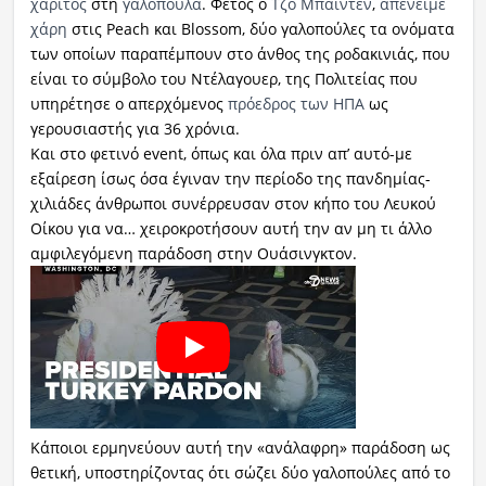
χάριτος
στη
γαλοπούλα
. Φέτος ο
Τζο Μπάιντεν
,
απένειμε
χάρη
στις Peach και Blossom, δύο γαλοπούλες τα ονόματα
των οποίων παραπέμπουν στο άνθος της ροδακινιάς, που
είναι το σύμβολο του Ντέλαγουερ, της Πολιτείας που
υπηρέτησε ο απερχόμενος
πρόεδρος των ΗΠΑ
ως
γερουσιαστής για 36 χρόνια.
Και στο φετινό event, όπως και όλα πριν απ’ αυτό-με
εξαίρεση ίσως όσα έγιναν την περίοδο της πανδημίας-
χιλιάδες άνθρωποι συνέρρευσαν στον κήπο του Λευκού
Οίκου για να… χειροκροτήσουν αυτή την αν μη τι άλλο
αμφιλεγόμενη παράδοση στην Ουάσινγκτον.
Κάποιοι ερμηνεύουν αυτή την «ανάλαφρη» παράδοση ως
θετική, υποστηρίζοντας ότι σώζει δύο γαλοπούλες από το