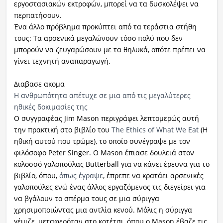
εργοστασιακών εκτροφών, μπορεί να τα δυσκολέψει να
περπατήσουν.
Ένα άλλο πρόβλημα προκύπτει από τα τεράστια στήθη
τους: Τα αρσενικά μεγαλώνουν τόσο πολύ που δεν
μπορούν να ζευγαρώσουν με τα θηλυκά, οπότε πρέπει να
γίνει τεχνητή αναπαραγωγή.
Διαβασε ακομα
Η ανθρωπότητα απέτυχε σε μια από τις μεγαλύτερες
ηθικές δοκιμασίες της
Ο συγγραφέας Jim Mason περιγράφει λεπτομερώς αυτή
την πρακτική στο βιβλίο του
The Ethics of What We Eat
(Η
ηθική αυτού που τρώμε), το οποίο συνέγραψε με τον
φιλόσοφο Peter Singer. Ο Mason έπιασε δουλειά στον
κολοσσό γαλοπούλας Butterball για να κάνει έρευνα για το
βιβλίο, όπου,
όπως έγραψε
, έπρεπε να κρατάει αρσενικές
γαλοπούλες ενώ ένας άλλος εργαζόμενος τις διεγείρει για
να βγάλουν το σπέρμα τους σε μια σύριγγα
χρησιμοποιώντας μια αντλία κενού. Μόλις η σύριγγα
γέμιζε, μεταφερόταν στο κοτέτσι, όπου ο Mason έβαζε τις