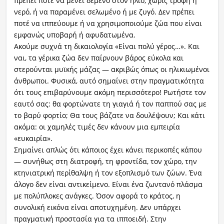
πρέπει ποτέ να μένει δεμένο στον ήλιο, χωρίς τροφή ή
νερό, ή να παραμένει σελωμένο ή με ζυγό. Δεν πρέπει
ποτέ να ιππεύουμε ή να χρησιμοποιούμε ζώα που είναι
εμφανώς υποβαρή ή αφυδατωμένα.
Ακούμε συχνά τη δικαιολογία «Είναι πολύ γέρος…». Και
ναι, τα γέρικα ζώα δεν παίρνουν βάρος εύκολα και
στερούνται μυϊκής μάζας — ακριβώς όπως οι ηλικιωμένοι
άνθρωποι. Φυσικά, αυτό σημαίνει στην πραγματικότητα
ότι τους επιβαρύνουμε ακόμη περισσότερο! Ρωτήστε τον
εαυτό σας: θα φορτώνατε τη γιαγιά ή τον παππού σας με
το βαρύ φορτίο; Θα τους βάζατε να δουλέψουν; Και κάτι
ακόμα: οι χαμηλές τιμές δεν κάνουν μια εμπειρία
«ευκαιρία».
Σημαίνει απλώς ότι κάποιος έχει κάνει περικοπές κάπου
— συνήθως στη διατροφή, τη φροντίδα, τον χώρο, την
κτηνιατρική περίθαλψη ή τον εξοπλισμό των ζώων. Ένα
άλογο δεν είναι αντικείμενο. Είναι ένα ζωντανό πλάσμα
με πολύπλοκες ανάγκες. Όσον αφορά το κράτος, η
συνολική εικόνα είναι αποτυχημένη. Δεν υπάρχει
πραγματική προστασία για τα ιπποειδή. Στην