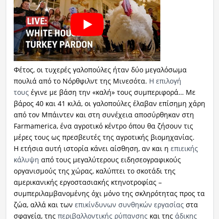
Φέτος, οι τυχερές γαλοπούλες ήταν δύο μεγαλόσωμα
πουλιά από το Νόρθφιλντ της Μινεσότα.
Η επιλογή
τους
έγινε με βάση την «καλή» τους συμπεριφορά… Με
βάρος 40 και 41 κιλά, οι γαλοπούλες έλαβαν επίσημη χάρη
από τον Μπάιντεν και στη συνέχεια αποσύρθηκαν στη
Farmamerica, ένα αγροτικό κέντρο όπου θα ζήσουν τις
μέρες τους ως πρεσβευτές της αγροτικής βιομηχανίας.
Η ετήσια αυτή ιστορία κάνει αίσθηση, αν και η
επιεικής
κάλυψη
από τους μεγαλύτερους ειδησεογραφικούς
οργανισμούς της χώρας, καλύπτει το σκοτάδι της
αμερικανικής εργοστασιακής κτηνοτροφίας –
συμπεριλαμβανομένης όχι μόνο της σκληρότητας προς τα
ζώα, αλλά και των
επικίνδυνων συνθηκών εργασίας
στα
σφαγεία, της
περιβαλλοντικής ρύπανσης
και της
άδικης