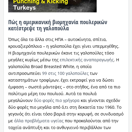
Πώς η αμερικανική βιομηχανία πουλερικών
κατέστρεψε τη γαλοπούλα
Όπως όλα τα άλλα στις ΗΠΑ – αυτοκίνητα, σπίτια,
κρουαζιερόπλοια – η γαλοπούλα έχει γίνει υπερμεγέθης.
Η βιομηχανία πουλερικών έκανε τις γαλοπούλες τόσο
μεγάλες κυρίως μέσω της
επιλεκτικής αναπαραγωγής
. Η
γαλοπούλα Broad Breasted White, η οποία
αντιπροσωπεύει
99 στις 100 γαλοπούλες
των
καταστημάτων τροφίμων, έχει εκτραφεί για να δώσει
έμφαση – σωστά μάντεψες – στο στήθος, ένα από τα πιο
πολύτιμα μέρη του πουλιού. Αυτά τα πουλιά
μεγαλώνουν
δύο φορές πιο γρήγορα
και γίνονται σχεδόν
δύο φορές πιο μεγάλα από ό,τι στη δεκαετία του 1960. Το
γεγονός ότι είναι τόσο βαριά στην κορυφή, σε συνδυασμό
με
άλλα προβλήματα υγείας
που προκαλούνται από την
ταχεία ανάπτυξη και το ανθυγιεινό περιβάλλον των