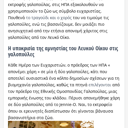
εκτροφής γαλοπούλας, στις ΗΠΑ εξακολουθούν να
χρησιμοποιούν το ζώο ως σύμβολο ευχαριστίας.
Πουθενά
το τραγούδι και ο χορός
του να τιμούμε τις
γαλοπούλες, ενώ τις βασανίζουμε, δεν μοιάζει πιο
ανησυχητικό από την ετήσια απονομή χάριτος στις
γαλοπούλες από τον Λευκό Οίκο.
Η υποκρισία της αμνηστίας του Λευκού Οίκου στις
γαλοπούλες
Κάθε Ημέρα των Ευχαριστιών, ο πρόεδρος των ΗΠΑ «
απονέμει χάρη » σε μία ή δύο γαλοπούλες, κάτι που
αποτελεί ουσιαστικά ένα κόλπο δημοσίων σχέσεων για τη
βιομηχανία γαλοπούλας, καθώς τα πτηνά
επιλέγονται
από
τον πρόεδρο της Εθνικής Ομοσπονδίας Γαλοπούλας, μιας
εμπορικής ένωσης του κλάδου. Πέρυσι απονεμήθηκε χάρη
σε δύο γαλοπούλες από το Jennie-O. Ναι, το εκτροφείο
όπου οι ερευνητές διαπίστωσαν ότι γίνονται βάναυσα
βασανιστήρια στα ζώα.