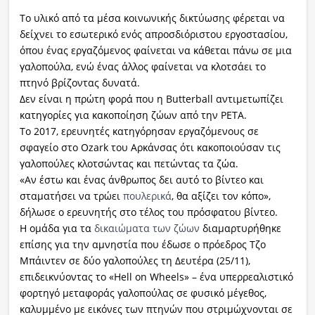
Το υλικό από τα μέσα κοινωνικής δικτύωσης φέρεται να
δείχνει το εσωτερικό ενός απροσδιόριστου εργοστασίου,
όπου ένας εργαζόμενος φαίνεται να κάθεται πάνω σε μια
γαλοπούλα, ενώ ένας άλλος φαίνεται να κλοτσάει το
πτηνό βρίζοντας δυνατά.
Δεν είναι η πρώτη φορά που η Butterball αντιμετωπίζει
κατηγορίες για κακοποίηση ζώων από την PETA.
Το 2017, ερευνητές κατηγόρησαν εργαζόμενους σε
σφαγείο στο Ozark του Αρκάνσας ότι κακοποιούσαν τις
γαλοπούλες κλοτσώντας και πετώντας τα ζώα.
«Αν έστω και ένας άνθρωπος δει αυτό το βίντεο και
σταματήσει να τρώει
πουλερικά
, θα αξίζει τον κόπο»,
δήλωσε ο ερευνητής στο τέλος του πρόσφατου βίντεο.
Η ομάδα για τα
δικαιώματα των ζώων
διαμαρτυρήθηκε
επίσης για την αμνηστία που έδωσε ο πρόεδρος Τζο
Μπάιντεν σε δύο γαλοπούλες τη Δευτέρα (25/11),
επιδεικνύοντας το «Hell on Wheels» – ένα υπερρεαλιστικό
φορτηγό μεταφοράς γαλοπούλας σε φυσικό μέγεθος,
καλυμμένο με εικόνες των πτηνών που στριμώχνονται σε