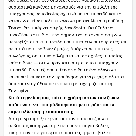
ουσιαστικά κανένας μηχανισμός για την επιβολή της
υπάρχουσας νομοθεσίας σχετικά με τα ιπποειδή και τα
κατοικίδια, είναι πολύ εύκολο να μετακυλίεται η ευθύνη.
Τελικά, δεν υπάρχει σαφής λογοδοσία. Θα ήθελα να
προσθέσω κάτι ιδιαίτερα σημαντικό: η κακοποίηση δεν
περιορίζεται στα ιπποειδή που ιππεύουν οι τουρίστες και
σε αυτά που τραβούν άμαξες. Υπάρχει σε ιππικούς
συλλόγους, σε ιππικά αθλήματα και σε σχολές ιππασίας
κάθε είδους — στην πραγματικότητα, όπου υπάρχουν
ιπποειδή. Είναι εξίσου πιθανό να δείτε ένα άλογο να
κακοποιείται κατά την προπόνηση για ντρεςάζ ή άλματα,
όσο και ένα γαϊδουράκι να κακομεταχειρίζεται στη
Σαντορίνη.
Κατά τη γνώμη σας, πότε η χρήση αυτών των ζώων
παύει να είναι «παράδοση» και μετατρέπεται σε
εκμετάλλευση ή κακοποίηση;
Αυτή η γραμμή ξεπερνιέται όταν απουσιάζουν ο
σεβασμός και η γνώση. Είτε πρόκειται για βόλτες
τουριστών είτε για δραστηριότητες ή φεστιβάλ και