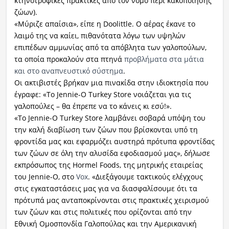
κτηνοτροφικές πρακτικές από τον νόμο περί κακοποίησης
ζώων).
«Μύριζε απαίσια», είπε η Doolittle. Ο αέρας έκανε το
λαιμό της να καίει, πιθανότατα λόγω των υψηλών
επιπέδων αμμωνίας από τα απόβλητα των γαλοπούλων,
τα οποία προκαλούν στα πτηνά
προβλήματα στα μάτια
και στο αναπνευστικό σύστημα
.
Οι ακτιβιστές βρήκαν μια πινακίδα στην ιδιοκτησία που
έγραφε: «Το Jennie-O Turkey Store νοιάζεται για τις
γαλοπούλες – θα έπρεπε να το κάνεις κι εσύ!».
«Το Jennie-O Turkey Store λαμβάνει σοβαρά υπόψη του
την καλή διαβίωση των ζώων που βρίσκονται υπό τη
φροντίδα μας και εφαρμόζει αυστηρά πρότυπα φροντίδας
των ζώων σε όλη την αλυσίδα εφοδιασμού μας», δήλωσε
εκπρόσωπος της Hormel Foods, της μητρικής εταιρείας
του Jennie-O, στο
Vox
. «Διεξάγουμε τακτικούς ελέγχους
στις εγκαταστάσεις μας για να διασφαλίσουμε ότι τα
πρότυπά μας ανταποκρίνονται στις πρακτικές χειρισμού
των ζώων και στις πολιτικές που ορίζονται από την
Εθνική Ομοσπονδία Γαλοπούλας και την Αμερικανική