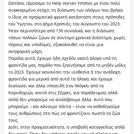
Ωστόσο, ιδρύσαμε το Help Horses Ymittos με έναν πολύ
συγκεκριμένο στόχο: τη διάσωση των αλόγων που βρήκα
ο ίδιος σε πραγματικά φρικτή κατάσταση στους πρόποδες
του Ύμητου, στο Δήμο Κροπιάς, τον Αύγουστο του 2023.
Ήταν περισσότερα από 130 συνολικά, και η διάσωση
τόσων πολλών ζώων σε σύντομο χρονικό διάστημα, χωρίς
πόρους και υποδομές, εξακολουθεί να είναι μια
ανηφορική μάχη.
Παρόλα αυτά, έχουμε ήδη σχεδόν εκατό άλογα υπό τη
φροντίδα μας, παρόλο που ξεκινήσαμε από το μηδέν μόλις
το 2023. Έχουμε κανονίσει την υιοθεσία ή την ανάδοχη
φροντίδα για μερικά από αυτά τα άλογα, και έχουμε
διασώσει και άλλα ιπποειδή (τον Μόγκλι από το
Καρυδοχώρι, κοντά στις Σέρρες, για παράδειγμα), αλλά
απλά δεν μπορούμε να αναλάβουμε άλλα. Αυτό που
μπορούμε – και κάνουμε πάντα – είναι να καθοδηγούμε
τους ανθρώπους στο πώς να φροντίζουν σωστά τα ζώα
τους.
Διότι, στην πραγματικότητα, η υποβολή καταγγελίας απλά
δεν αρκεί. Όταν δεν υπάρχει σαφές νομικό πλαίσιο και