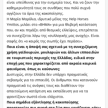
είναι υπεύθυνος για την ευημερία τους. Και να ζουν την
καθημερινότητά τους σε συνθήκες που πολύ συχνά
αγγίζουν τα όρια της κακοποίησης.
Η Μαρία Μαρόλια, ιδρυτικό μέλος της Help Horses
Ymittos, μιλάει στο «ΒΗΜΑ» για μια θλιβερή κατάσταση
που, αν και πηγάζει από θεσμικές ελλείψεις, επιτρέπεται
να συνεχίζεται λόγω της «συλλογικής μας ανοχής». Είναι
σαφής ότι «ο καιρός της σιωπής έχει περάσει».
Ποια είναι η άποψή σας σχετικά με τη συνεχιζόμενη
χρήση γαϊδουριών, μουλαριών και άλλων ιπποειδών
σε τουριστικές περιοχές της Ελλάδας, ειδικά στην
εποχή μας που χαρακτηρίζεται από ακραία καιρικά
φαινόμενα, όπως οι καύσωνες;
Δυστυχώς, στην Ελλάδα δεν υπάρχει πραγματικός
σεβασμός για τα ιπποειδή. Οι άνθρωποι που κατανοούν
πραγματικά τις ανάγκες τους και διαθέτουν την
απαιτούμενη κατάρτιση και εκπαίδευση για να τα
φροντίζουν σωστά είναι ελάχιστοι.
Ποια σημάδια εξάντλησης ή κακοποίησης
παρατηρείτε πιο συχνά στα ζώα που εργάζονται κάτω