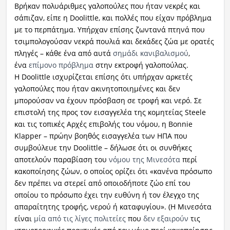
Βρήκαν πολυάριθμες γαλοπούλες που ήταν νεκρές και
σάπιζαν, είπε η Doolittle, και πολλές που είχαν πρόβλημα
με το περπάτημα. Υπήρχαν επίσης ζωντανά πτηνά που
τσιμπολογούσαν νεκρά πουλιά και δεκάδες ζώα με ορατές
πληγές – κάθε ένα από αυτά
σημάδι κανιβαλισμού
,
ένα
επίμονο πρόβλημα
στην εκτροφή γαλοπούλας.
Η Doolittle ισχυρίζεται επίσης ότι υπήρχαν αρκετές
γαλοπούλες που ήταν ακινητοποιημένες και δεν
μπορούσαν να έχουν πρόσβαση σε τροφή και νερό. Σε
επιστολή της προς τον εισαγγελέα της κομητείας Steele
και τις τοπικές Αρχές επιβολής του νόμου, η Bonnie
Klapper – πρώην βοηθός εισαγγελέα των ΗΠΑ που
συμβούλευε την Doolittle – δήλωσε ότι οι συνθήκες
αποτελούν παραβίαση του
νόμου της Μινεσότα
περί
κακοποίησης ζώων, ο οποίος ορίζει ότι «κανένα πρόσωπο
δεν πρέπει να στερεί από οποιοδήποτε ζώο επί του
οποίου το πρόσωπο έχει την ευθύνη ή τον έλεγχο της
απαραίτητης τροφής, νερού ή καταφυγίου». (Η Μινεσότα
είναι
μία από τις λίγες πολιτείες
που
δεν εξαιρούν
τις