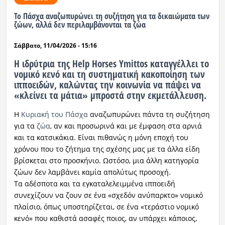
Το Πάσχα αναζωπυρώνει τη συζήτηση για τα δικαιώματα των
Ραδιόφωνο
ζώων, αλλά δεν περιλαμβάνονται τα ζώα
LIVE
Σάββατο, 11/04/2026 - 15:16
Εκπομπές
Η ιδρύτρια της Help Horses Ymittos καταγγέλλει το
νομικό κενό και τη συστηματική κακοποίηση των
ιπποειδών, καλώντας την κοινωνία να πάψει να
Πολιτισμός
«κλείνει τα μάτια» μπροστά στην εκμετάλλευση.
Η
Κυριακή του Πάσχα
αναζωπυρώνει πάντα τη συζήτηση
για τα
ζώα
, αν και προσωρινά και με έμφαση στα αρνιά
και τα κατσικάκια. Είναι πιθανώς η μόνη εποχή του
χρόνου που το ζήτημα της σχέσης μας με τα άλλα είδη
βρίσκεται στο προσκήνιο. Ωστόσο, μια άλλη κατηγορία
ζώων δεν λαμβάνει καμία απολύτως προσοχή.
Τα αδέσποτα και τα εγκαταλελειμμένα ιπποειδή
συνεχίζουν να ζουν σε ένα «σχεδόν ανύπαρκτο» νομικό
πλαίσιο, όπως υποστηρίζεται, σε ένα «τεράστιο νομικό
κενό» που καθιστά ασαφές ποιος, αν υπάρχει κάποιος,