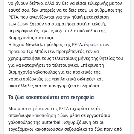
να γίνουν δείπνο, αλλά αν θες να είσαι ειλικρινής με τον
εαυτό σου, δεν μπορείς να το δεις έτσι. Οι άνθρωποι της
PETA, που αγωνίζονται για την ηθική μεταχείριση
των
ζώων
ζητούν να σταματήσει αυτή η τελετή,
περιγράφοντάς την ως «εξευτελιστικό κόλπο της
βιομηχανίας κρέατος».
Η Ingrid Newkirk, πρόεδρος της PETA,
έγραψε στον
πρόεδρο
Τζο Μπάιντεν, προτρέποντάς τον να
χρησιμοποιήσει τους τελευταίους μήνες της θητείας του
για να καταργήσει το τελετουργικό. Επέκρινε τη
βιομηχανία γαλοπούλας για τις πρακτικές της,
χαρακτηρίζοντάς τες «εκπληκτικά σκληρές» και
ακατάλληλες για να πανηγυρίζονται δημόσια.
Τα ζώα κακοποιούνται στα εκτροφεία
Μια
μυστική έρευνα
της
PETA
ισχυρίστηκε ότι
αποκάλυψε
κακοποίηση ζώων
μέσα σε εργοστάσιο
γαλοπούλας της Butterball, ισχυριζόμενη ότι οι
εργαζόμενοι κακοποιούσαν σεξουαλικά τα ζώα πριν από