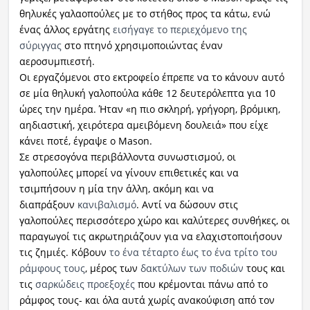
θηλυκές γαλαοπούλες με το στήθος προς τα κάτω, ενώ
ένας άλλος εργάτης
εισήγαγε το περιεχόμενο της
σύριγγας
στο πτηνό χρησιμοποιώντας έναν
αεροσυμπιεστή.
Οι εργαζόμενοι στο εκτροφείο έπρεπε να το κάνουν αυτό
σε μία θηλυκή γαλοπούλα κάθε 12 δευτερόλεπτα για 10
ώρες την ημέρα. Ήταν «η πιο σκληρή, γρήγορη, βρόμικη,
αηδιαστική, χειρότερα αμειβόμενη δουλειά» που είχε
κάνει ποτέ, έγραψε ο Mason.
Σε στρεσογόνα περιβάλλοντα συνωστισμού, οι
γαλοπούλες μπορεί να γίνουν επιθετικές και να
τσιμπήσουν η μία την άλλη, ακόμη και να
διαπράξουν
κανιβαλισμό
. Αντί να δώσουν στις
γαλοπούλες περισσότερο χώρο και καλύτερες συνθήκες, οι
παραγωγοί τις ακρωτηριάζουν για να ελαχιστοποιήσουν
τις ζημιές. Κόβουν
το ένα τέταρτο έως το ένα τρίτο του
ράμφους τους
, μέρος των
δακτύλων των ποδιών
τους και
τις
σαρκώδεις προεξοχές
που κρέμονται πάνω από το
ράμφος τους- και όλα αυτά χωρίς ανακούφιση από τον