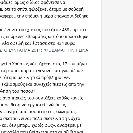
ομάδες, όμως ο ίδιος φρόντισε να
Ε ότι το σπίτι φιλοξενεί άτομο με σοβαρή
αναφέρει, την επόμενη μέρα επανασυνδέθηκε
ε έναντι του χρέους που ήταν 488 ευρώ, το
Τις επόμενες εβδομάδες ωστόσο προστέθηκε
η νέα οφειλή και έφτασε στα 434 ευρώ.
ηγεί ο Χρήστος «ότι ήρθαν στις 17 του μήνα
 το ρεύμα, παρά το γεγονός ότι γνωρίζουν
ει άτομο με κινητικό πρόβλημα. Δεν
 εκβιασμούς και συνεχείς πιέσεις από την
όφληση του ποσού».
ις αναπηρικές του συντάξεις καθώς κανείς
ναι σε θέση να εργαστεί ενώ όπως
 φαγητό από συσσίτιο της εκκλησίας.
 σκοτάδι, είναι πολύ σκοτεινά τη νύχτα,
 και δεν μπορώ χωρίς φως», αναφέρει με
Ευαγγελία που βρίσκεται στο αμαξίδιο και