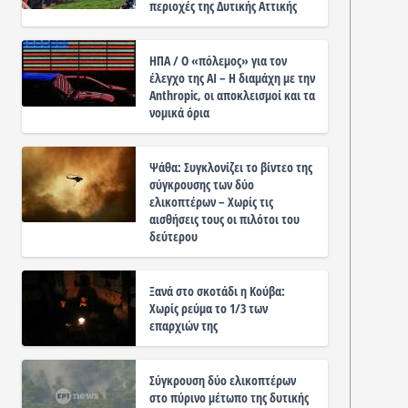
περιοχές της Δυτικής Αττικής
ΗΠΑ / Ο «πόλεμος» για τον
έλεγχο της ΑΙ – Η διαμάχη με την
Anthropic, οι αποκλεισμοί και τα
νομικά όρια
Ψάθα: Συγκλονίζει το βίντεο της
σύγκρουσης των δύο
ελικοπτέρων – Χωρίς τις
αισθήσεις τους οι πιλότοι του
δεύτερου
Ξανά στο σκοτάδι η Κούβα:
Χωρίς ρεύμα το 1/3 των
επαρχιών της
Σύγκρουση δύο ελικοπτέρων
στο πύρινο μέτωπο της δυτικής