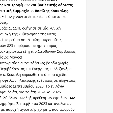
ης και Τροφίμων και βουλευτής Λάρισας
ευτική Συμμαχία κ. Βασίλης Κόκκαλης
,
θεί αν γίνονται διακοπές ρεύματος σε
ότες.
υράς ΔΕΔΔΗΕ οδήγησε σε μία κυνική
 ανοχή της κυβέρνησης της Νέας
πεί το ρεύμα σε 191 πλημμυροπαθείς
μούν 823 παρόμοια αιτήματα προς
ακτηριστικά εξηγεί ο Διευθύνων Σύμβουλος
άσιος Μάνος!
 υποκρισία να φαντάζει ως βαρέλι χωρίς
Περιβάλλοντος και Ενέργειας κ. Αλεξάνδρα
ν κ. Κόκκαλη «προωθείται άμεσα σχέδιο
η οφειλών ηλεκτρικής ενέργειες σε πληγείσες
ημμύρες Σεπτεμβρίου 2023. Το εν λόγω
αφενός ότι, για τα έτη 2024 και 2025
αβολή όλων των ληξιπρόθεσμων οφειλών των
πλημμύρες Σεπτεμβρίου 2023 καταναλωτών
ς με παροχή αγροτικής χρήσης, που αφορούν