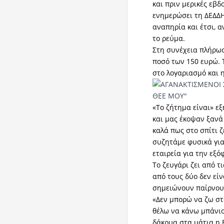
και πριν μερικές εβδ
ενημερώσει τη ΔΕΔΔΗ
αναπηρία και έτσι, 
το ρεύμα.
Στη συνέχεια πλήρωσ
ποσό των 150 ευρώ. 
στο λογαριασμό και 
«Το ζήτημα είναι» εξ
και μας έκοψαν ξανά
καλά πως στο σπίτι ζ
συζητάμε φυσικά για
εταιρεία για την εξ
Το ζευγάρι ζει από τ
από τους δύο δεν εί
σημειώνουν παίρνουν
«Δεν μπορώ να ζω στο
θέλω να κάνω μπάνιο
δάκρυα στα μάτια η 