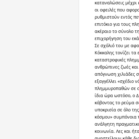
καταναλώσεις μέχρι 
οι οφειλές που αφορ
ρυθμιστούν εντός πε
επιτόκιο για τους πλ
ακέραιο το σύνολο τ
επιχορήγηση του εκά
Σε σχόλιό του με αφ
Κόκκαλης τονίζει τα 
καταστροφικές πλημ
ανθρώπινες ζωές και
απόγνωση χιλιάδες 
εξαγγέλλει «σχέδιο 
πλημμυροπαθών σε σχ
ίδια ώρα ωστόσο, ο 
κόβοντας το ρεύμα σ
υποκρισία σε όλο της
κόσμου» συμπόνοια τ
ανάλγητη πραγματικ
κοινωνία. Λες και ή
αναστείλουν κάθε δι