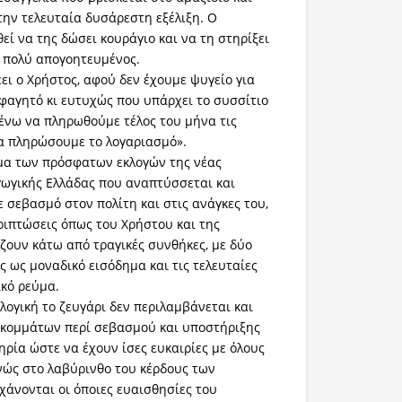
την τελευταία δυσάρεστη εξέλιξη. Ο
εί να της δώσει κουράγιο και να τη στηρίξει
ι πολύ απογοητευμένος.
ει ο Χρήστος, αφού δεν έχουμε ψυγείο για
φαγητό κι ευτυχώς που υπάρχει το συσσίτιο
μένω να πληρωθούμε τέλος του μήνα τις
α πληρώσουμε το λογαριασμό».
α των πρόσφατων εκλογών της νέας
ωγικής Ελλάδας που αναπτύσσεται και
 σεβασμό στον πολίτη και στις ανάγκες του,
ριπτώσεις όπως του Χρήστου και της
 ζουν κάτω από τραγικές συνθήκες, με δύο
ς ως μοναδικό εισόδημα και τις τελευταίες
ικό ρεύμα.
λογική το ζευγάρι δεν περιλαμβάνεται και
 κομμάτων περί σεβασμού και υποστήριξης
ρία ώστε να έχουν ίσες ευκαιρίες με όλους
νώς στο λαβύρινθο του κέρδους των
χάνονται οι όποιες ευαισθησίες του