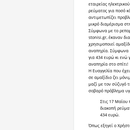
εταιρείας ηλεκτρικού
ρεύματος για ποσό κ
αντιμετωπίζει προβλ
μικρό διαμέρισμα στ
Σύμφωνα με το ρεπορ
stonisi.gr, έκαναν δ
χρησιμοποιεί αμαξίδι
αναπηρία. Σύμφωνα μ
για 434 ευρώ κι ενώ 
αναπηρία στο σπίτι!
Η Ευαγγελία που έχε
σε αμαξίδιο ζει μόν
μαζί με τον σύζυγό 
σοβαρό πρόβλημα υγε
Στις 17 Μαΐου 
διακοπή ρεύματ
434 ευρώ.
Όπως εξηγεί ο Χρήστ