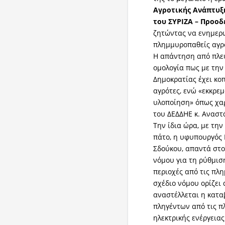
Αγροτικής Ανάπτυξ
του ΣΥΡΙΖΑ – Προοδ
ζητώντας να ενημερω
πλημμυροπαθείς αγρ
Η απάντηση από πλε
ομολογία πως με την
Δημοκρατίας έχει κο
αγρότες, ενώ «εκκρε
υλοποίηση» όπως χαρ
του ΔΕΔΔΗΕ κ. Αναστ
Την ίδια ώρα, με την
πάτο, η υφυπουργός 
Σδούκου, απαντά στο
νόμου για τη ρύθμισ
περιοχές από τις πλ
σχέδιο νόμου ορίζει 
αναστέλλεται η κατ
πληγέντων από τις 
ηλεκτρικής ενέργεια