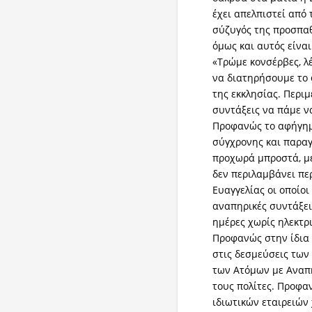
έχει απελπιστεί από 
σύζυγός της προσπαθ
όμως και αυτός είνα
«Τρώμε κονσέρβες, λέ
να διατηρήσουμε το 
της εκκλησίας. Περι
συντάξεις να πάμε ν
Προφανώς το αφήγημ
σύγχρονης και παραγ
προχωρά μπροστά, με
δεν περιλαμβάνει πε
Ευαγγελίας οι οποίοι
αναπηρικές συντάξει
ημέρες χωρίς ηλεκτρ
Προφανώς στην ίδια 
στις δεσμεύσεις των
των Ατόμων με Αναπη
τους πολίτες. Προφα
ιδιωτικών εταιρειών 