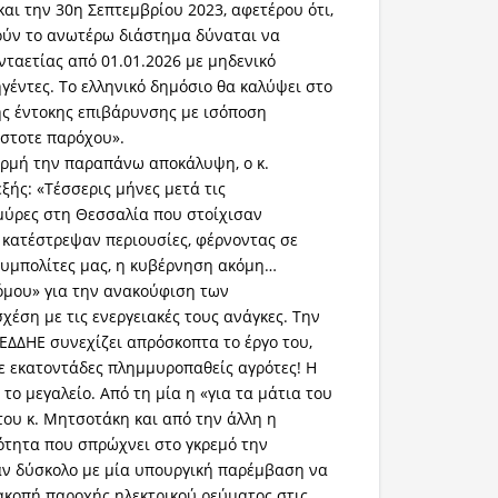
και την 30η Σεπτεμβρίου 2023, αφετέρου ότι,
ούν το ανωτέρω διάστημα δύναται να
νταετίας από 01.01.2026 με μηδενικό
ηγέντες. Το ελληνικό δημόσιο θα καλύψει στο
ης έντοκης επιβάρυνσης με ισόποση
στοτε παρόχου».
ορμή την παραπάνω αποκάλυψη, ο κ.
εξής: «Τέσσερις μήνες μετά τις
μύρες στη Θεσσαλία που στοίχισαν
 κατέστρεψαν περιουσίες, φέρνοντας σε
συμπολίτες μας, η κυβέρνηση ακόμη…
νόμου» για την ανακούφιση των
έση με τις ενεργειακές τους ανάγκες. Την
ΔΕΔΔΗΕ συνεχίζει απρόσκοπτα το έργο του,
ε εκατοντάδες πλημμυροπαθείς αγρότες! Η
 το μεγαλείο. Από τη μία η «για τα μάτια του
ου κ. Μητσοτάκη και από την άλλη η
ότητα που σπρώχνει στο γκρεμό την
ταν δύσκολο με μία υπουργική παρέμβαση να
ακοπή παροχής ηλεκτρικού ρεύματος στις