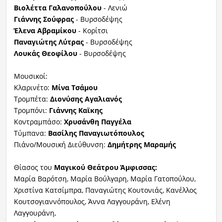
Βιολέττα Γαλανοπούλου
- Λενιώ
Γιάννης Σούφρας
- Βυρσοδέψης
Έλενα Αβραμίκου
- Κορίτσι
Παναγιώτης Λύτρας
- Βυρσοδέψης
Λουκάς Θεοφίλου
- Βυρσοδέψης
Μουσικοί:
Κλαρινέτο:
Μίνα Τσάμου
Τρομπέτα:
Διονύσης Αγαλιανός
Τρομπόνι:
Γιάννης Καϊκης
Κοντραμπάσο:
Χρυσάνθη Παγγέλα
Τύμπανα:
Βασίλης Παναγιωτόπουλος
Πιάνο/Μουσική Διεύθυνση:
Δημήτρης Μαραμής
Θίασος του
Μαγικού Θεάτρου Άμφισσας:
Μαρία Βαρότση, Μαρία Βούλγαρη, Μαρία Γατοπούλου,
Χριστίνα Κατσίμπρα, Παναγιώτης Κουτονιάς, Κανέλλος
Κουτσογιαννόπουλος, Άννα Λαγγουράνη, Ελένη
Λαγγουράνη,