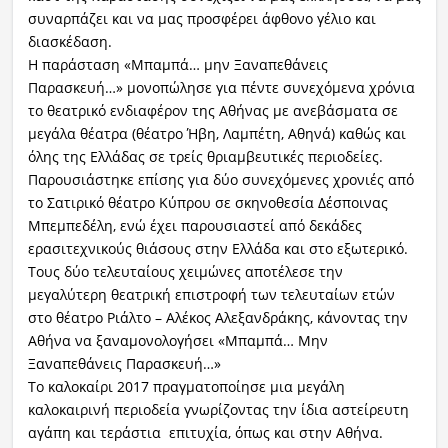
συναρπάζει και να μας προσφέρει άφθονο γέλιο και
διασκέδαση.
Η παράσταση «Μπαμπά… μην Ξαναπεθάνεις
Παρασκευή…» μονοπώλησε για πέντε συνεχόμενα χρόνια
το θεατρικό ενδιαφέρον της Αθήνας με ανεβάσματα σε
μεγάλα θέατρα (θέατρο Ήβη, Λαμπέτη, Αθηνά) καθώς και
όλης της Ελλάδας σε τρείς θριαμβευτικές περιοδείες.
Παρουσιάστηκε επίσης για δύο συνεχόμενες χρονιές από
το Σατιρικό θέατρο Κύπρου σε σκηνοθεσία Δέσποινας
Μπεμπεδέλη, ενώ έχει παρουσιαστεί από δεκάδες
ερασιτεχνικούς θιάσους στην Ελλάδα και στο εξωτερικό.
Τους δύο τελευταίους χειμώνες αποτέλεσε την
μεγαλύτερη θεατρική επιστροφή των τελευταίων ετών
στο θέατρο Ριάλτο – Αλέκος Αλεξανδράκης, κάνοντας την
Αθήνα να ξαναμονολογήσει «Μπαμπά… Μην
Ξαναπεθάνεις Παρασκευή…»
Το καλοκαίρι 2017 πραγματοποίησε μια μεγάλη
καλοκαιρινή περιοδεία γνωρίζοντας την ίδια αστείρευτη
αγάπη και τεράστια επιτυχία, όπως και στην Αθήνα.