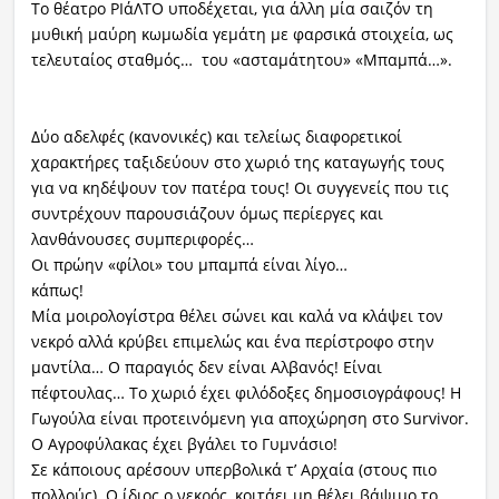
Το θέατρο ΡΙάΛΤΟ υποδέχεται, για άλλη μία σαιζόν τη
μυθική μαύρη κωμωδία γεμάτη με φαρσικά στοιχεία, ως
τελευταίος σταθμός… του «ασταμάτητου» «Μπαμπά…».
Δύο αδελφές (κανονικές) και τελείως διαφορετικοί
χαρακτήρες ταξιδεύουν στο χωριό της καταγωγής τους
για να κηδέψουν τον πατέρα τους! Οι συγγενείς που τις
συντρέχουν παρουσιάζουν όμως περίεργες και
λανθάνουσες συμπεριφορές…
Οι πρώην «φίλοι» του μπαμπά είναι λίγο…
κάπως!
Μία μοιρολογίστρα θέλει σώνει και καλά να κλάψει τον
νεκρό αλλά κρύβει επιμελώς και ένα περίστροφο στην
μαντίλα… Ο παραγιός δεν είναι Αλβανός! Είναι
πέφτουλας… Το χωριό έχει φιλόδοξες δημοσιογράφους! Η
Γωγούλα είναι προτεινόμενη για αποχώρηση στο Survivor.
Ο Αγροφύλακας έχει βγάλει το Γυμνάσιο!
Σε κάποιους αρέσουν υπερβολικά τ’ Αρχαία (στους πιο
πολλούς). Ο ίδιος ο νεκρός, κοιτάει μη θέλει βάψιμο το