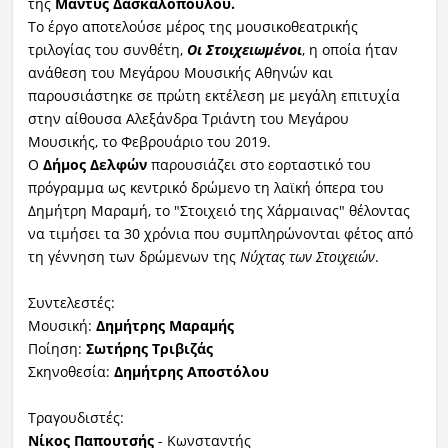
της
Μάντυς Δασκαλοπούλου.
Το έργο αποτελούσε μέρος της μουσικοθεατρικής
τριλογίας του συνθέτη,
Οι Στοιχειωμένοι
, η οποία ήταν
ανάθεση του Μεγάρου Μουσικής Αθηνών και
παρουσιάστηκε σε πρώτη εκτέλεση με μεγάλη επιτυχία
στην αίθουσα Αλεξάνδρα Τριάντη του Μεγάρου
Μουσικής, το Φεβρουάριο του 2019.
Ο
Δήμος Δελφών
παρουσιάζει στο εορταστικό του
πρόγραμμα ως κεντρικό δρώμενο τη λαϊκή όπερα του
Δημήτρη Μαραμή, το "Στοιχειό της Χάρμαινας" θέλοντας
να τιμήσει τα 30 χρόνια που συμπληρώνονται φέτος από
τη γέννηση των δρώμενων της
Νύχτας των Στοιχειών
.
Συντελεστές:
Μουσική:
Δημήτρης Μαραμής
Ποίηση:
Σωτήρης Τριβιζάς
Σκηνοθεσία:
Δημήτρης Αποστόλου
Τραγουδιστές:
Νίκος Παπουτσής
- Κωνσταντής