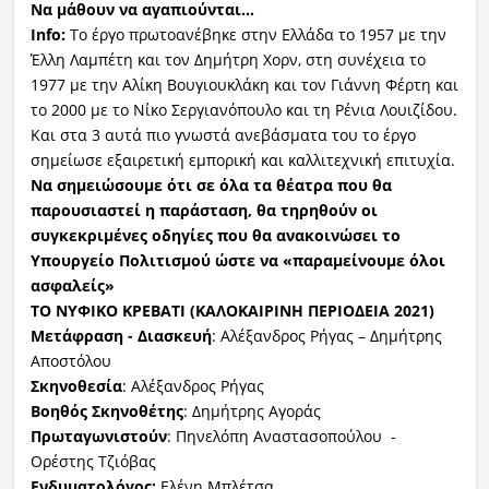
Να μάθουν να αγαπιούνται…
Info
:
Το έργο πρωτοανέβηκε στην Ελλάδα το 1957 με την
Έλλη Λαμπέτη και τον Δημήτρη Χορν, στη συνέχεια το
1977 με την Αλίκη Βουγιουκλάκη και τον Γιάννη Φέρτη και
το 2000 με το Νίκο Σεργιανόπουλο και τη Ρένια Λουιζίδου.
Και στα 3 αυτά πιο γνωστά ανεβάσματα του το έργο
σημείωσε εξαιρετική εμπορική και καλλιτεχνική επιτυχία.
Να σημειώσουμε ότι σε όλα τα θέατρα που θα
παρουσιαστεί η παράσταση, θα τηρηθούν οι
συγκεκριμένες οδηγίες που θα ανακοινώσει το
Υπουργείο Πολιτισμού ώστε να «παραμείνουμε όλοι
ασφαλείς»
ΤΟ ΝΥΦΙΚΟ ΚΡΕΒΑΤΙ (ΚΑΛΟΚΑΙΡΙΝΗ ΠΕΡΙΟΔΕΙΑ 2021)
Μετάφραση - Διασκευή
: Αλέξανδρος Ρήγας – Δημήτρης
Αποστόλου
Σκηνοθεσία
: Αλέξανδρος Ρήγας
Βοηθός Σκηνοθέτης
: Δημήτρης Αγοράς
Πρωταγωνιστούν
: Πηνελόπη Αναστασοπούλου -
Ορέστης Τζιόβας
Ενδυματολόγος:
Ελένη Μπλέτσα