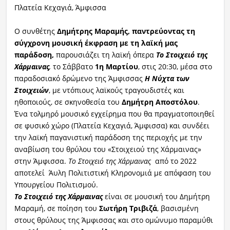
Πλατεία Κεχαγιά, Άμφισσα
Ο συνθέτης
Δημήτρης Μαραμής, παντρεύοντας τη
σύγχρονη μουσική έκφραση με τη λαϊκή μας
παράδοση,
παρουσιάζει τη λαϊκή όπερα
Το Στοιχειό της
Χάρμαινας
,
το Σάββατο
1η Μαρτίου
, στις 20:30, μέσα στο
παραδοσιακό δρώμενο της Άμφισσας
Η
Νύχτα των
Στοιχειών
, με ντόπιους λαϊκούς τραγουδιστές και
ηθοποιούς, σε σκηνοθεσία του
Δημήτρη Αποστόλου
.
Ένα τολμηρό μουσικό εγχείρημα που θα πραγματοποιηθεί
σε φυσικό χώρο (Πλατεία Κεχαγιά, Άμφισσα) και συνδέει
την λαϊκή παγανιστική παράδοση της περιοχής με την
αναβίωση του θρύλου του «Στοιχειού της Χάρμαινας»
στην Άμφισσα.
Το Στοιχειό της Χάρµαινας
από το 2022
αποτελεί Άυλη Πολιτιστική Κληρονομιά με απόφαση του
Υπουργείου Πολιτισμού.
Το Στοιχειό της Χάρµαινας
είναι σε μουσική του Δημήτρη
Μαραμή, σε ποίηση του
Σωτήρη Τριβιζά
, βασισμένη
στους θρύλους της Άµφισσας και στο ομώνυμο παραμύθι