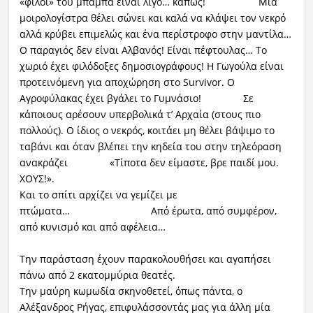
«φίλοι» του μπαμπά είναι λίγο… κάπως! Μία
μοιρολογίστρα θέλει σώνει και καλά να κλάψει τον νεκρό
αλλά κρύβει επιμελώς και ένα περίστροφο στην μαντίλα…
Ο παραγιός δεν είναι Αλβανός! Είναι πέφτουλας… Το
χωριό έχει φιλόδοξες δημοσιογράφους! Η Γωγούλα είναι
προτεινόμενη για αποχώρηση στο Survivor. Ο
Αγροφύλακας έχει βγάλει το Γυμνάσιο! Σε
κάποιους αρέσουν υπερβολικά τ’ Αρχαία (στους πιο
πολλούς). Ο ίδιος ο νεκρός, κοιτάει μη θέλει βάψιμο το
ταβάνι και όταν βλέπει την κηδεία του στην τηλεόραση
ανακράζει «Τίποτα δεν είμαστε, βρε παιδί μου.
ΧΟΥΣ!».
Και το σπίτι αρχίζει να γεμίζει με
πτώματα… Από έρωτα, από συμφέρον,
από κυνισμό και από αφέλεια…
Την παράσταση έχουν παρακολουθήσει και αγαπήσει
πάνω από 2 εκατομμύρια θεατές.
Την μαύρη κωμωδία σκηνοθετεί, όπως πάντα, ο
Αλέξανδρος Ρήγας, επιφυλάσσοντάς μας για άλλη μία