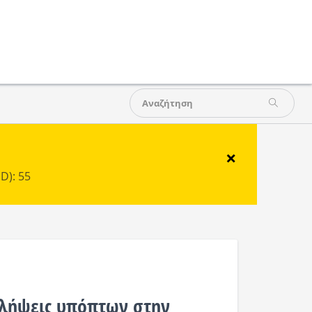
×
D): 55
λήψεις υπόπτων στην