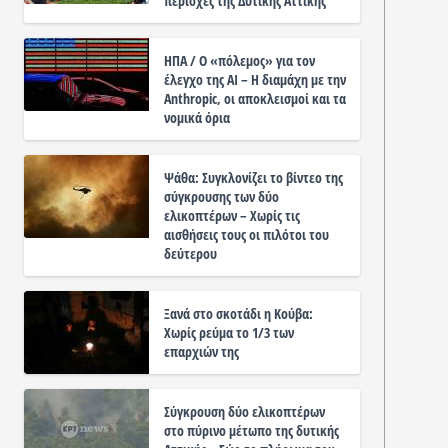
περιοχές της Δυτικής Αττικής
ΗΠΑ / Ο «πόλεμος» για τον
έλεγχο της ΑΙ – Η διαμάχη με την
Anthropic, οι αποκλεισμοί και τα
νομικά όρια
Ψάθα: Συγκλονίζει το βίντεο της
σύγκρουσης των δύο
ελικοπτέρων – Χωρίς τις
αισθήσεις τους οι πιλότοι του
δεύτερου
Ξανά στο σκοτάδι η Κούβα:
Χωρίς ρεύμα το 1/3 των
επαρχιών της
Σύγκρουση δύο ελικοπτέρων
στο πύρινο μέτωπο της δυτικής