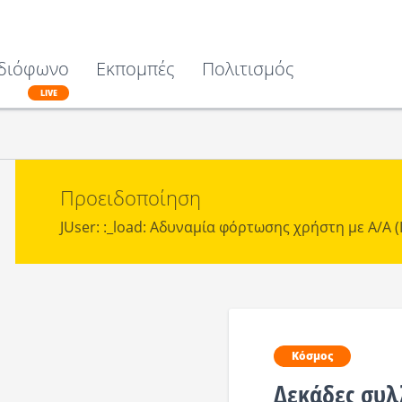
διόφωνο
Εκπομπές
Πολιτισμός
LIVE
Προειδοποίηση
JUser: :_load: Αδυναμία φόρτωσης χρήστη με Α/Α (I
Κόσμος
Δεκάδες συλ