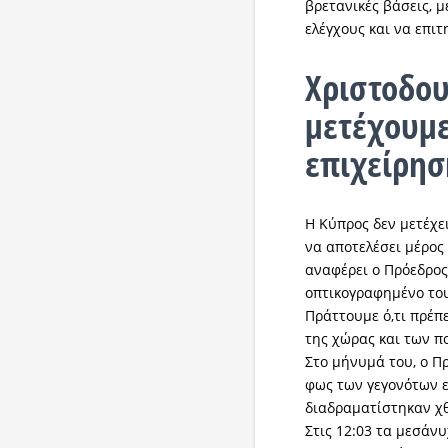
βρετανικές βάσεις, 
ελέγχους και να επιτ
Χριστοδου
μετέχουμε
επιχείρησ
Η Κύπρος δεν μετέχει
να αποτελέσει μέρος
αναφέρει ο Πρόεδρος
οπτικογραφημένο το
Πράττουμε ό,τι πρέπ
της χώρας και των π
Στο μήνυμά του, ο Π
φως των γεγονότων ε
διαδραματίστηκαν χθ
Στις 12:03 τα μεσά