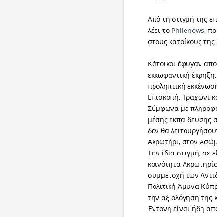
Από τη στιγμή της ε
λέει το
Philenews
, π
στους κατοίκους της
Κάτοικοι έφυγαν από
εκκωφαντική έκρηξη,
προληπτική εκκένωσ
Επισκοπή, Τραχώνι 
Σύμφωνα με πληροφορ
μέσης εκπαίδευσης σ
δεν θα λειτουργήσου
Ακρωτήρι, στον Ασώμ
Την ίδια στιγμή, σε 
κοινότητα Ακρωτηρίο
συμμετοχή των Αντι
Πολιτική Άμυνα Κύπρ
την αξιολόγηση της 
Έντονη είναι ήδη απ