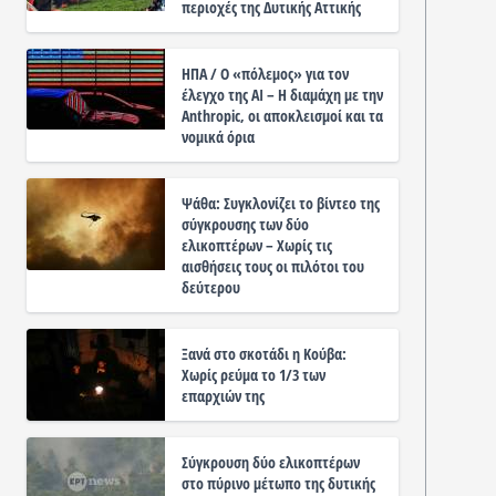
περιοχές της Δυτικής Αττικής
ΗΠΑ / Ο «πόλεμος» για τον
έλεγχο της ΑΙ – Η διαμάχη με την
Anthropic, οι αποκλεισμοί και τα
νομικά όρια
Ψάθα: Συγκλονίζει το βίντεο της
σύγκρουσης των δύο
ελικοπτέρων – Χωρίς τις
αισθήσεις τους οι πιλότοι του
δεύτερου
Ξανά στο σκοτάδι η Κούβα:
Χωρίς ρεύμα το 1/3 των
επαρχιών της
Σύγκρουση δύο ελικοπτέρων
στο πύρινο μέτωπο της δυτικής