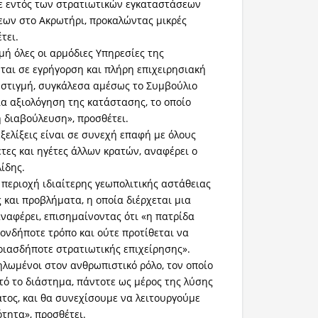
ε εντός των στρατιωτικών εγκαταστάσεων
εων στο Ακρωτήρι, προκαλώντας μικρές
τει.
μή όλες οι αρμόδιες Υπηρεσίες της
ται σε εγρήγορση και πλήρη επιχειρησιακή
α στιγμή, συγκάλεσα αμέσως το Συμβούλιο
ια αξιολόγηση της κατάστασης, το οποίο
 διαβούλευση», προσθέτει.
εξελίξεις είναι σε συνεχή επαφή με όλους
τες και ηγέτες άλλων κρατών, αναφέρει ο
ίδης.
 περιοχή ιδιαίτερης γεωπολιτικής αστάθειας
 και προβλήματα, η οποία διέρχεται μια
ναφέρει, επισημαίνοντας ότι «η πατρίδα
ιονδήποτε τρόπο και ούτε προτίθεται να
οιασδήποτε στρατιωτικής επιχείρησης».
ωμένοι στον ανθρωπιστικό ρόλο, τον οποίο
ό το διάστημα, πάντοτε ως μέρος της λύσης
ατος, και θα συνεχίσουμε να λειτουργούμε
τητα», προσθέτει.