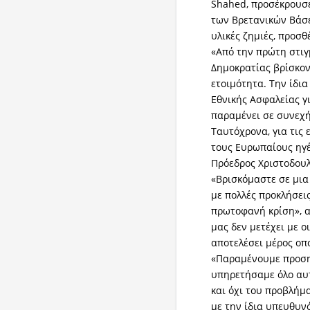
Shahed, προσέκρουσ
των Βρετανικών Βάσ
υλικές ζημιές, προσθέ
«Από την πρώτη στιγ
Δημοκρατίας βρίσκον
ετοιμότητα. Την ίδι
Εθνικής Ασφαλείας γ
παραμένει σε συνεχή
Ταυτόχρονα, για τις 
τους Ευρωπαίους ηγέ
Πρόεδρος Χριστοδουλ
«Βρισκόμαστε σε μια
με πολλές προκλήσεις
πρωτοφανή κρίση», α
μας δεν μετέχει με ο
αποτελέσει μέρος οπ
«Παραμένουμε προσηλ
υπηρετήσαμε όλο αυτ
και όχι του προβλήμ
με την ίδια υπευθυνό