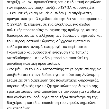
στήριξη, και όχι προϋποθέσεις όπως η ιδιωτική ασφάλιση
των περιουσιών τους», τονίζει ο ΣΥΡΙΖΑ και συνεχίζει:
«Η κλιματική κρίση δεν είναι πλέον μια απρόβλεπτη
πραγματικότητα. Ο σχεδιασμός οφείλει να προσαρμοστεί.
Ο ΣΥΡΙΖΑ-ΠΣ επιμένει σε ένα ολοκληρωμένο σχέδιο
πολιτικής προστασίας: ενίσχυση της πρόληψης και της
δασοπροστασίας, στελέχωση των δασικών υπηρεσιών και
του Πυροσβεστικού Σώματος, σύγχρονο εξοπλισμό,
καλύτερο συντονισμό, εφαρμογή του πορίσματος
Γκολντάμερ και ουσιαστική ενίσχυση της Τοπικής
Αυτοδιοίκησης. Το 112 δεν μπορεί να αποτελεί τη
μοναδική πολιτική προστασίας».
«Στο μήνυμά του, ο κ. Μητσοτάκης επιχείρησε, επίσης, να
υποβαθμίσει τις αντιδράσεις για τη σύσταση Ανώνυμης
Εταιρείας στη διαχείριση της πολιτιστικής κληρονομιάς,
παρουσιάζοντάς την ως ζήτημα καλύτερης διαχείρισης
εγκαταστάσεων, ενώ αποσιώπησε τον νόμο για τα ύδατα
που ανοίγει τον δρόμο για περαιτέρω συγκέντρωση της
διαχείρισης και ιδιωτικοποίηση του νερού», σημειώνει
και καταλήγει: