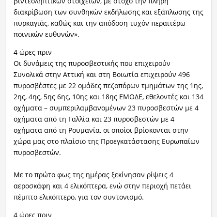
βιντεοληπτικών στοιχείων, με στόχο την πλήρη
διακρίβωση των συνθηκών εκδήλωσης και εξάπλωσης της
πυρκαγιάς, καθώς και την απόδοση τυχόν περαιτέρω
ποινικών ευθυνών».
4 ώρες πριν
Οι δυνάμεις της πυροσβεστικής που επιχειρούν
Συνολικά στην Αττική και στη Βοιωτία επιχειρούν 496
πυροσβέστες με 22 ομάδες πεζοπόρων τμημάτων της 1ης,
2ης, 4ης, 5ης 6ης, 10ης και 18ης ΕΜΟΔΕ, εθελοντές και 134
οχήματα – συμπεριλαμβανομένων 23 πυροσβεστών με 4
οχήματα από τη Γαλλία και 23 πυροσβεστών με 4
οχήματα από τη Ρουμανία, οι οποίοι βρίσκονται στην
χώρα μας στο πλαίσιο της Προεγκατάστασης Ευρωπαίων
πυροσβεστών.
Με το πρώτο φως της ημέρας ξεκίνησαν ρίψεις 4
αεροσκάφη και 4 ελικόπτερα, ενώ στην περιοχή πετάει
πέμπτο ελικόπτερο, για τον συντονισμό.
4 ώρες πριν