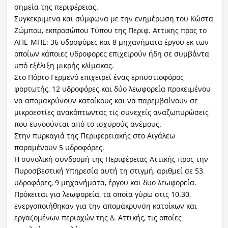
σημεία της περιφέρειας.
Συγκεκριμενα και σύμφωνα με την ενημέρωση του Κώστα
Ζώμπου, εκπροσώπου Τύπου της Περιφ. Αττικης προς το
ΑΠΕ-ΜΠΕ: 36 υδροφόρες και 8 μηχανήματα έργου εκ των
οποίων κάποιες υδροφορες επιχειρούν ήδη σε συμβάντα
υπό εξέλιξη μικρής κλίμακας.
Στο Πόρτο Γερμενό επιχειρεί ένας ερπυστιοφόρος
φορτωτής, 12 υδροφόρες και δύο λεωφορεία προκειμένου
να απομακρύνουν κατοίκους και να παρεμβαίνουν σε
μικροεστίες ανακόπτωντας τις συνεχείς αναζωπυρώσεις
που ευνοούνται από το ισχυρούς ανέμους.
Στην πυρκαγιά της Περιφερειακής στο Αιγάλεω
παραμένουν 5 υδροφόρες.
Η συνολική συνδρομή της Περιφέρειας Αττικής προς την
Πυροσβεστική Υπηρεσία αυτή τη στιγμή, αριθμεί σε 53
υδροφόρες, 9 μηχανήματα, έργου και δυο λεωφορεία.
Πρόκειται για λεωφορεία, τα οποία γύρω στις 10.30,
ενεργοποιήθηκαν για την απομάκρυνση κατοίκων και
εργαζομένων περιοχών της Δ. Αττικής, τις οποίες