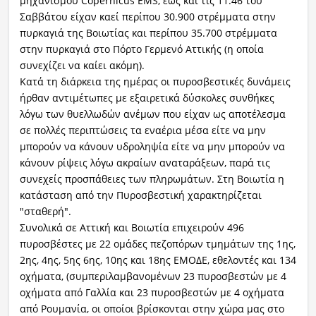
μηχανισμού Copernicus EMS, έως και τις 11:46 του
Σαββάτου είχαν καεί περίπου 30.900 στρέμματα στην
πυρκαγιά της Βοιωτίας και περίπου 35.700 στρέμματα
στην πυρκαγιά στο Πόρτο Γερμενό Αττικής (η οποία
συνεχίζει να καίει ακόμη).
Κατά τη διάρκεια της ημέρας οι πυροσβεστικές δυνάμεις
ήρθαν αντιμέτωπες με εξαιρετικά δύσκολες συνθήκες
λόγω των θυελλωδών ανέμων που είχαν ως αποτέλεσμα
σε πολλές περιπτώσεις τα εναέρια μέσα είτε να μην
μπορούν να κάνουν υδροληψία είτε να μην μπορούν να
κάνουν ρίψεις λόγω ακραίων αναταράξεων, παρά τις
συνεχείς προσπάθειες των πληρωμάτων. Στη Βοιωτία η
κατάσταση από την Πυροσβεστική χαρακτηρίζεται
"σταθερή".
Συνολικά σε Αττική και Βοιωτία επιχειρούν 496
πυροσβέστες με 22 ομάδες πεζοπόρων τμημάτων της 1ης,
2ης, 4ης, 5ης 6ης, 10ης και 18ης ΕΜΟΔΕ, εθελοντές και 134
οχήματα, (συμπεριλαμβανομένων 23 πυροσβεστών με 4
οχήματα από Γαλλία και 23 πυροσβεστών με 4 οχήματα
από Ρουμανία, οι οποίοι βρίσκονται στην χώρα μας στο