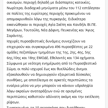
οικισμών, περιοχή δηλαδή με διάσπαρτες κατοικίες.
Νωρίτερα, διαδοχικά μηνύματα μέσω του 112 εστάλησαν
σε πολίτες της ευρύτερης περιοχής προκειμένου να
απομακρυνθούν λόγω της πυρκαγιάς. Ειδικότερα
εκκενώθηκαν οι περιοχές Αγία Σκέπη και Κανδήλι ΒΙ.ΠΕ.
Μεγάρων, Τουτούλη, Νέα Δάφνη, Πευκενέας και 'Αγιος
Σαράντης.
Ισχυρές πυροσβεστικές δυνάμεις συνεχίζουν να
επιχειρούν και συγκεκριμένα 496 πυροσβέστες με 22
ομάδες πεζοπόρων τμημάτων της 1ης, 2ης, 4ης, 5ης
6ης,10ης και 18ης ΕΜΟΔΕ, Εθελοντές και 134 οχήματα.
Σύμφωνα με νεότερη ενημέρωση από το Πυροσβεστικό
Σώμα, οι πολύ ισχυροί έως και θυελλώδεις άνεμοι
εξακολουθούν να δημιουργούν εξαιρετικά δύσκολες
συνθήκες, με αποτέλεσμα σε αρκετές περιπτώσεις τα
εναέρια μέσα να μην μπορούν να κάνουν υδροληψία
λόγω ακραίων αναταράξεων ενώ σε ορισμένες
περιπτώσεις καθιστούν αδύνατη ακόμη και την εκτέλεση
ρίψεων.
Συγκεκριμένα, τα 10 αεροσκάφη που διατέθηκαν