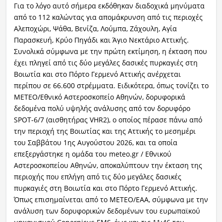
Για το λόγο αυτό σήμερα εκδόθηκαν διαδοχικά μηνύματα
από το 112 καλώντας για απομάκρυνση από τις περιοχές
Αλεποχώρι, Ψάθα, Βενίζα, Λούμπα, Ζάχουλη, Αγία
Παρασκευή, Κρύο Πηγάδι και Άγιο Νεκτάριο Αττικής.
Συνολικά σύμφωνα με την πρώτη εκτίμηση, η έκταση που
έχει πληγεί από τις δύο μεγάλες δασικές πυρκαγιές στη
Βοιωτία και στο Πόρτο Γερμενό Αττικής ανέρχεται
περίπου σε 66.600 στρέμματα. Ειδικότερα, όπως τονίζει το
ΜΕΤΕΟ/Εθνικό Αστεροσκοπείο Αθηνών, δορυφορικά
δεδομένα πολύ υψηλής ανάλυσης από τον δορυφόρο
SPOT-6/7 (αισθητήρας VHR2), ο οποίος πέρασε πάνω από
την περιοχή της Βοιωτίας και της Αττικής το μεσημέρι
του Σαββάτου 1ης Αυγούστου 2026, και τα οποία
επεξεργάστηκε η ομάδα του meteo.gr / Εθνικού
Αστεροσκοπείου Αθηνών, αποκαλύπτουν την έκταση της
περιοχής που επλήγη από τις δύο μεγάλες δασικές
πυρκαγιές στη Βοιωτία και στο Πόρτο Γερμενό Αττικής.
Όπως επισημαίνεται από το ΜΕΤΕΟ/ΕΑΑ, σύμφωνα με την
ανάλυση των δορυφορικών δεδομένων του ευρωπαϊκού