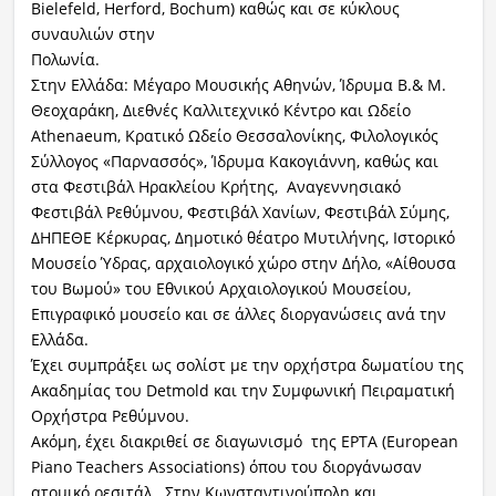
Bielefeld, Herford, Bochum) καθώς και σε κύκλους
συναυλιών στην
Πολωνία
Στην Ελλάδα: Μέγαρο Μουσικής Αθηνών, Ίδρυμα Β.& Μ.
Θεοχαράκη, Διεθνές Καλλιτεχνικό Κέντρο και Ωδείο
Athenaeum, Κρατικό Ωδείο Θεσσαλονίκης, Φιλολογικός
Σύλλογος «Παρνασσός», Ίδρυμα Κακογιάννη, καθώς και
στα Φεστιβάλ Ηρακλείου Κρήτης, Αναγεννησιακό
Φεστιβάλ Ρεθύμνου, Φεστιβάλ Χανίων, Φεστιβάλ Σύμης,
ΔΗΠΕΘΕ Κέρκυρας, Δημοτικό θέατρο Μυτιλήνης, Ιστορικό
Μουσείο Ύδρας, αρχαιολογικό χώρο στην Δήλο, «Αίθουσα
του Βωμού» του Εθνικού Αρχαιολογικού Μουσείου,
Επιγραφικό μουσείο και σε άλλες διοργανώσεις ανά την
Ελλάδα.
Έχει συμπράξει ως σολίστ με την ορχήστρα δωματίου της
Ακαδημίας του Detmold και την Συμφωνική Πειραματική
Ορχήστρα Ρεθύμνου.
Ακόμη, έχει διακριθεί σε διαγωνισμό της EPTA (European
Piano Teachers Associations) όπου του διοργάνωσαν
ατομικό ρεσιτάλ. Στην Κωνσταντινούπολη και