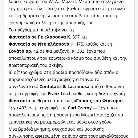
λυρική ευφυΐα του W. A. Mozart. Μέσα από επιλεγμένα
έργα, το ρεσιτάλ φωτίζει τη βαθιά εκφραστικότητα αλλά
και τη δραματική ένταση που κρύβεται πίσω από τη
φαινομενική απλότητα της μουσικής του.
Το πρόγραμμα περιλαμβάνει τη
Φαντασία
σε
Ρε
ελάσσονα
K. 397, τη
Φαντασία
σε
Ντο
ελάσσονα
K. 475, καθώς και τη
Σονάτα
αρ
.
12
σε Φα μείζονα, K. 332, έργα που
αποκαλύπτουν τον εσωτερικό κόσμο του συνθέτη και την
πρωτοποριακή του σκέψη.
Ιδιαίτερο χρώμα στη βραδιά προσδίδουν δύο σπάνια
παρουσιαζόμενες μεταγραφές για πιάνο: το
συγκλονιστικό
Confutatis
&
Lacrimosa
από το Requiem
σε μεταγραφή του
Franz
Liszt
, καθώς και η δεξιοτεχνική
Φαντασία
σε θέματα από τους «
Γάμους
του
Φίγκαρο
»,
έργο 493, σε μεταγραφή του
Carl
Czerny
— έργα που
αποκαλύπτουν πώς η μουσική του Mozart συνεχίζει να
εμπνέει και να μεταμορφώνεται μέσα στον χρόνο.
Μια βραδιά μνήμης, στοχασμού και μουσικής
συγκίνησης, αφιερωμένη σε έναν από τους μεγαλύτερους