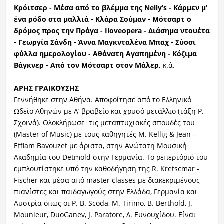
Κρόιτσερ - Μέσα από το βλέμμα της Nelly’s - Κάρμεν μ’
ένα ρόδο στα μαλλιά - Κλάρα Σούμαν - Μότσαρτ ο
δρόμος προς την Πράγα - Iloveopera - Διάσημα ντουέτα
- Γεωργία Σάνδη - Άννα Μαγκνταλένα Μπαχ - Σύσσι
φύλλα ημερολογίου
-
Αθάνατη Αγαπημένη - Κόζιμα
Βάγκνερ - Από τον Μότσαρτ στον Μάλερ,
κ.ά.
ΑΡΗΣ ΓΡΑΙΚΟΥΣΗΣ
Γεννήθηκε στην Αθήνα. Αποφοίτησε από το Ελληνικό
Ωδείο Αθηνών με Α’ βραβείο και χρυσό μετάλλιο (τάξη Ρ.
Σχοινά). Ολοκλήρωσε τις μεταπτυχιακές σπουδές του
(Master of Music) με τους καθηγητές M. Kellig & Jean –
Efflam Bavouzet με άριστα, στην Ανώτατη Μουσική
Ακαδημία του Detmold στην Γερμανία. Το ρεπερτόριό του
εμπλουτίστηκε υπό την καθοδήγηση της R. Kretscmar -
Fischer και μέσα από master classes με διακεκριμένους
πιανίστες και παιδαγωγούς στην Ελλάδα, Γερμανία και
Αυστρία όπως οι P. B. Scoda, M. Tirimo, B. Berthold, J.
Mounieur, DuoGanev, J. Paratore, Δ. Ευνουχίδου. Είναι