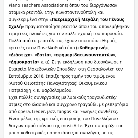
Piano Teachers Associations) όπου του διοργάνωσαν
ατομικό ρεσιτάλ. Στην Κωνσταντινούπολη και
συγκεκριμένα στην «
Πατριαρχική Μεγάλη Του Γένους
Σχολή
» πραγματοποίησε ρεσιτάλ όπου του απονεμήθηκαν
τιμητικές πλακέτες για την καλλιτεχνική του παρουσία.
Πολλά από τα ρεσιτάλ του, έχουν αποσπάσει θερμές
κριτικές στον Πανελλαδικό τύπο («
Καθημερινή
»,
«
Διάστιχο
», «
Εστία
», «
εφημερίδατωνσυντακτών
»,
«
Δημοκρατία
» κ. α). Στην εκδήλωση που διοργάνωσε η
Εταιρεία Μακεδονικών Σπουδών στη Θεσσαλονίκη τον
Σεπτέμβριο 2018, έπαιξε προς τιμήν του τιμώμενου
(Αυτού Θειοτάτης Παναγιότητας) Οικουμενικού
Πατριάρχη κ. κ. Βαρθολομαίου.
Έχει πολλές συνεργασίες με λυρικούς τραγουδιστές/
στριες στο κλασικό και σύγχρονο τραγούδι, με ρεπερτόριο
από opera, Lieder, jazz, tangos και Έλληνες συνθέτες.
Είναι μέλος της κριτικής επιτροπής του Πανελλήνιου
διαγωνισμού πιάνου της musicArte. Έχει συμπράξει σε
μουσικοθεατρικές παραστάσεις κι αναλόγια, με τις