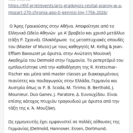
https://thf.gr/el/events/aris-graikoysis-resital-pianoy-w-a-
mozart-270-chronia-apo-ti-gennisi-toy-1756-2026/
Ο Άρης Γραικούσης στην Αθήνα. Αποφοίτησε από το
Ελληνικό Ωδείο Αθηνών με Α’ βραβείο και χρυσό μετάλλιο
(τάξη Ρ. Σχοινά). Ολοκλήρωσε τις μεταπτυχιακές σπουδές
του (Master of Music) με τους καθηγητές M. Kellig & Jean-
Efflam Bavouzet με άριστα, στην Ανώτατη Μουσική
Ακαδημία του Detmold στην Γερμανία. Το ρεπερτόριό του
εμπλουτίστηκε υπό την καθοδήγηση της R. Kretscmar-
Fischer και μέσα από master classes με διακεκριμένους
πιανίστες και παιδαγωγούς στην Ελλάδα, Γερμανία και
Αυστρία όπως οι P. B. Scoda, M. Tirimo, B. Berthold, J.
Mounieur, Duo Ganev, J. Paratore, Δ. Ευνουχίδου. Είναι
επίσης κάτοχος πτυχιόυ τραγουδιού με άριστα από την
τάξη της κ. Ά. Μουζάκη.
Ως ερμηνευτής έχει εμφανιστεί σε πολλές αίθουσες της
Γερμανίας (Detmold, Hannover, Essen, Dortmund,