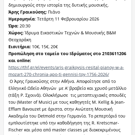
δημιουργούς στην ιστορία της δυτικής μουσικής.
Άρης
Γραικούσης
:
Πιάνο
Ημερομηνία
: Τετάρτη 11 Φεβρουαρίου 2026
Ώρα:
20:30
Χώρος:
Ίδρυμα Εικαστικών Τεχνών & Μουσικής Β&Μ
Θεοχαράκη
Εισιτήρια:
10€, 15€, 20€
Προπώληση στο ταμείο του Ιδρύματος στο 2103611206
και
online
:
https://thf.gr/el/events/aris-graikoysis-resital-pianoy-w-a-
mozart-270-chronia-apo-ti-gennisi-toy-1756-2026/
Ο Άρης Γραικούσης στην Αθήνα. Αποφοίτησε από το
Ελληνικό Ωδείο Αθηνών με Α’ βραβείο και χρυσό μετάλλιο
(τάξη Ρ. Σχοινά). Ολοκλήρωσε τις μεταπτυχιακές σπουδές
του (Master of Music) με τους καθηγητές M. Kellig & Jean-
Efflam Bavouzet με άριστα, στην Ανώτατη Μουσική
Ακαδημία του Detmold στην Γερμανία. Το ρεπερτόριό του
εμπλουτίστηκε υπό την καθοδήγηση της R. Kretscmar-
Fischer και μέσα από master classes με διακεκριμένους