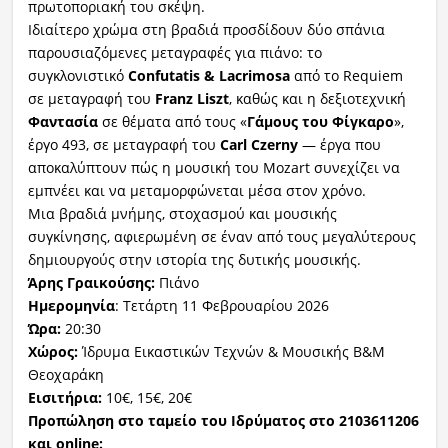
πρωτοποριακή του σκέψη.
Ιδιαίτερο χρώμα στη βραδιά προσδίδουν δύο σπάνια
παρουσιαζόμενες μεταγραφές για πιάνο: το
συγκλονιστικό
Confutatis
&
Lacrimosa
από το Requiem
σε μεταγραφή του
Franz
Liszt
, καθώς και η δεξιοτεχνική
Φαντασία
σε θέματα από τους «
Γάμους
του
Φίγκαρο
»,
έργο 493, σε μεταγραφή του
Carl
Czerny
— έργα που
αποκαλύπτουν πώς η μουσική του Mozart συνεχίζει να
εμπνέει και να μεταμορφώνεται μέσα στον χρόνο.
Μια βραδιά μνήμης, στοχασμού και μουσικής
συγκίνησης, αφιερωμένη σε έναν από τους μεγαλύτερους
δημιουργούς στην ιστορία της δυτικής μουσικής.
Άρης
Γραικούσης
:
Πιάνο
Ημερομηνία
: Τετάρτη 11 Φεβρουαρίου 2026
Ώρα:
20:30
Χώρος:
Ίδρυμα Εικαστικών Τεχνών & Μουσικής Β&Μ
Θεοχαράκη
Εισιτήρια:
10€, 15€, 20€
Προπώληση στο ταμείο του Ιδρύματος στο 2103611206
και
online
: