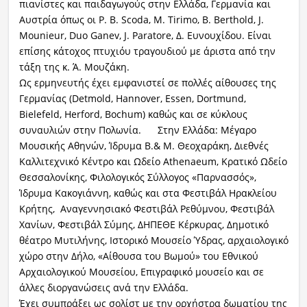
πιανίστες και παιδαγωγούς στην Ελλάδα, Γερμανία και
Αυστρία όπως οι P. B. Scoda, M. Tirimo, B. Berthold, J.
Mounieur, Duo Ganev, J. Paratore, Δ. Ευνουχίδου. Είναι
επίσης κάτοχος πτυχιόυ τραγουδιού με άριστα από την
τάξη της κ. Ά. Μουζάκη.
Ως ερμηνευτής έχει εμφανιστεί σε πολλές αίθουσες της
Γερμανίας (Detmold, Hannover, Essen, Dortmund,
Bielefeld, Herford, Bochum) καθώς και σε κύκλους
συναυλιών στην Πολωνία. Στην Ελλάδα: Μέγαρο
Μουσικής Αθηνών, Ίδρυμα Β.& Μ. Θεοχαράκη, Διεθνές
Καλλιτεχνικό Κέντρο και Ωδείο Athenaeum, Κρατικό Ωδείο
Θεσσαλονίκης, Φιλολογικός Σύλλογος «Παρνασσός»,
Ίδρυμα Κακογιάννη, καθώς και στα Φεστιβάλ Ηρακλείου
Κρήτης, Αναγεννησιακό Φεστιβάλ Ρεθύμνου, Φεστιβάλ
Χανίων, Φεστιβάλ Σύμης, ΔΗΠΕΘΕ Κέρκυρας, Δημοτικό
θέατρο Μυτιλήνης, Ιστορικό Μουσείο Ύδρας, αρχαιολογικό
χώρο στην Δήλο, «Αίθουσα του Βωμού» του Εθνικού
Αρχαιολογικού Μουσείου, Επιγραφικό μουσείο και σε
άλλες διοργανώσεις ανά την Ελλάδα.
Έχει συμπράξει ως σολίστ με την ορχήστρα δωματίου της