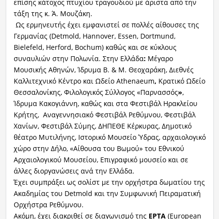
επίσης κάτοχος πτυχίου τραγουδιού με άριστα από την
τάξη της κ. Ά. Μουζάκη.
Ως ερμηνευτής έχει εμφανιστεί σε πολλές αίθουσες της
Γερμανίας (Detmold, Hannover, Essen, Dortmund,
Bielefeld, Herford, Bochum) καθώς και σε κύκλους
συναυλιών στην Πολωνία. Στην Ελλάδα
:
Μέγαρο
Μουσικής Αθηνών, Ίδρυμα Β. & Μ. Θεοχαράκη, Διεθνές
Καλλιτεχνικό Κέντρο και Ωδείο Athenaeum
,
Κρατικό Ωδείο
Θεσσαλονίκης, Φιλολογικός Σύλλογος «Παρνασσός
»
,
Ίδρυμα Κακογιάννη, καθώς και στα Φεστιβάλ Ηρακλείου
Κρήτης, Αναγεννησιακό Φεστιβάλ Ρεθύμνου, Φεστιβάλ
Χανίων, Φεστιβάλ Σύμης, ΔΗΠΕΘΕ Κέρκυρας, Δημοτικό
θέατρο Μυτιλήνης, Ιστορικό Μουσείο Ύδρας, αρχαιολογικό
χώρο στην Δήλο, «Αίθουσα του Βωμού» του Εθνικού
Αρχαιολογικού Μουσείου, Επιγραφικό μουσείο και σε
άλλες διοργανώσεις ανά την Ελλάδα.
Έχει συμπράξει ως σολίστ με την ορχήστρα δωματίου της
Ακαδημίας του Detmold και την Συμφωνική Πειραματική
Ορχήστρα Ρεθύμνου.
Ακόμη, έχει διακριθεί σε διαγωνισμό της
EPTA
(European