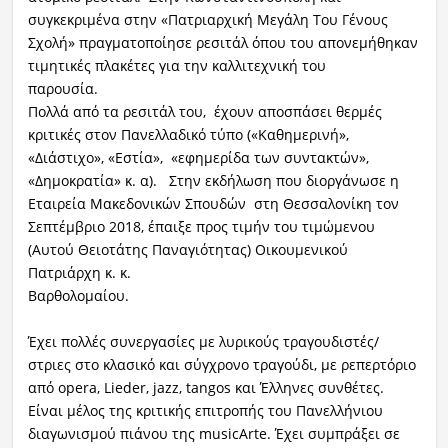
συγκεκριμένα στην «Πατριαρχική Μεγάλη Του Γένους
Σχολή» πραγματοποίησε ρεσιτάλ όπου του απονεμήθηκαν
τιμητικές πλακέτες για την καλλιτεχνική του
παρουσί
Πολλά από τα ρεσιτάλ του, έχουν αποσπάσει θερμές
κριτικές στον Πανελλαδικό τύπο («Καθημερινή»,
«Διάστιχο», «Εστία», «εφημερίδα των συντακτών»,
«Δημοκρατία» κ. α). Στην εκδήλωση που διοργάνωσε η
Εταιρεία Μακεδονικών Σπουδών στη Θεσσαλονίκη τον
Σεπτέμβριο 2018, έπαιξε προς τιμήν του τιμώμενου
(Αυτού Θειοτάτης Παναγιότητας) Οικουμενικού
Πατριάρχη κ. κ.
Βαρθο
Έχει πολλές συνεργασίες με λυρικούς τραγουδιστές/
στριες στο κλασικό και σύγχρονο τραγούδι, με ρεπερτόριο
από opera, Lieder, jazz, tangos και Έλληνες συνθέτες.
Είναι μέλος της κριτικής επιτροπής του Πανελλήνιου
διαγωνισμού πιάνου της musicArte. Έχει συμπράξει σε