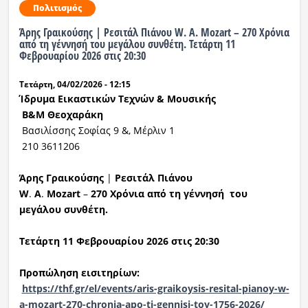
Πολιτισμός
Ραδιόφωνο
Άρης Γραικούσης | Ρεσιτάλ Πιάνου W. A. Mozart – 270 Χρόνια
LIVE
από τη γέννησή του μεγάλου συνθέτη. Τετάρτη 11
Φεβρουαρίου 2026 στις 20:30
Εκπομπές
Τετάρτη, 04/02/2026 - 12:15
Ίδρυμα Εικαστικών Τεχνών & Μουσικής
Β&Μ
Θεοχαράκη
Πολιτισμός
Βασιλίσσης Σοφίας 9 &, Μέρλιν 1
210 3611206
Άρης
Γραικούσης
|
Ρεσιτάλ
Πιάνου
W
.
A
.
Mozart
–
270
Χρόνια
από
τη
γ
έννησή
του
μεγάλου συνθέτη.
Τετάρτη 11 Φεβρουαρίου 2026 στις 20:30
Προπώληση εισιτηρίων:
https://thf.gr/el/events/aris-graikoysis-resital-pianoy-w-
a-mozart-270-chronia-apo-ti-gennisi-toy-1756-2026/