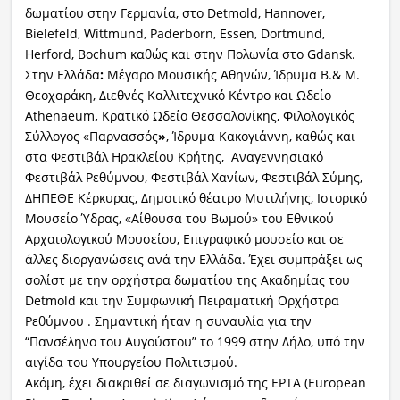
δωματίου στην Γερμανία, στο Detmold, Hannover,
Bielefeld, Wittmund, Paderborn, Essen, Dortmund,
Herford, Bochum καθώς και στην Πολωνία στο Gdansk.
Στην Ελλάδα
:
Μέγαρο Μουσικής Αθηνών, Ίδρυμα Β.& Μ.
Θεοχαράκη, Διεθνές Καλλιτεχνικό
Κέντρο και Ωδείο
Athenaeum
,
Κρατικό Ωδείο Θεσσαλονίκης, Φιλολογικός
Σύλλογος «Παρνασσός
»
, Ίδρυμα Κακογιάννη, καθώς και
στα Φεστιβάλ Ηρακλείου Κρήτης, Αναγεννησιακό
Φεστιβάλ Ρεθύμνου, Φεστιβάλ Χανίων, Φεστιβάλ Σύμης,
ΔΗΠΕΘΕ Κέρκυρας, Δημοτικό θέατρο Μυτιλήνης, Ιστορικό
Μουσείο Ύδρας, «Αίθουσα του Βωμού» του Εθνικού
Αρχαιολογικού Μουσείου, Επιγραφικό μουσείο και σε
άλλες διοργανώσεις ανά την Ελλάδα. Έχει συμπράξει ως
σολίστ με την ορχήστρα δωματίου της Ακαδημίας του
Detmold και την Συμφωνική Πειραματική Ορχήστρα
Ρεθύμνου . Σημαντική ήταν η συναυλία για την
“Πανσέληνο του Αυγούστου” το 1999 στην Δήλο, υπό την
αιγίδα του Υπουργείου Πολιτισμού.
Ακόμη, έχει διακριθεί σε διαγωνισμό της EPTA (European