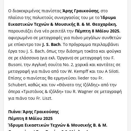
Ο διακεκριμένος πιανίστας
Άρης Γραικούσης
, στο
πλαίσιο της πολυετούς συνεργασίας του με το
Ίδρυμα
Εικαστικών Τεχνών & Μουσικής Β. & Μ. Θεοχαράκη,
παρουσιάζει ένα νέο ρεσιτάλ την
Πέμπτη 8 Μάϊου 2025
,
αφιερωμένο σε μεταγραφές για πιάνο μεγάλων συνθετών
με επίκεντρο τον
J. S. Bach
. Το πρόγραμμα περιλαμβάνει
έργα του J. S. Bach, όπως την διάσημη τοκάτα και φούγκα
σε ρε ελάσσονα (για εκλ. Όργανο) σε μεταγραφή του F.
Busoni, την Αγγλική σουίτα Νο. 2, χορικά και καντάτες σε
μεταγραφή για πιάνο από τον W. Kempff και του A Siloti.
Επίσης ο πιανίστας θα ερμηνεύσει lieder του Fr.
Schubert, καθώς και τον «Θάνατο της Ιζόλδης» από την
όπερα «Τριστάνος & Ιζόλδη» του R. Wagner σε μεταγραφή
για πιάνο του Fr. Liszt.
Πιάνο: Άρης Γραικούσης
Πέμπτη 8 Μάϊου 2025
Ίδρυμα Εικαστικών Τεχνών & Μουσικής Β. & Μ.