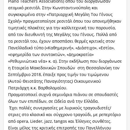
Piano Teachers Associations) όπου του διοργάνωσαν
ατομικό ρεσιτάλ. Στην Κωνσταντινούπολη και
συγκεκριμένα στην «Πατριαρχική Μεγάλη Του Γένους
Σχολή» πραγματοποίησε ρεσιτάλ όπου του απονεμήθηκαν
τιμητικές πλακέτες για την καλλιτεχνική του παρουσία,
από τον διευθυντή της Μεγάλης του Γένους. Πολλά από
τα ρεσιτάλ του, έχουν αποσπάσει θερμές κριτικές στον
Πανελλαδικό τύπο («Καθημερινή», «Διάστιχο», «Εστία»,
«εφημερίδα των συντακτών», «Δημοκρατία»
«Ρεθυμνιώτικα νέα» κ. α). Στην εκδήλωση που διοργάνωσε
η Εταιρεία Μακεδονικών Σπουδών στη Θεσσαλονίκη τον
Σεπτέμβριο 2018, έπαιξε προς τιμήν του τιμώμενου
(Αυτού Θειοτάτης Παναγιότητας) Οικουμενικού
Πατριάρχη κ.κ. Βαρθολομαίου.
Πραγματοποιεί συχνά σεμινάρια πιάνου σε σπουδαστές
όλων των επιπέδων, σε Ωδεία ανά την Ελλάδα.
Έχει πολλές συνεργασίες με λυρικούς τραγουδιστές/
στριες στο κλασικό και σύγχρονο τραγούδι, με ρεπερτόριο
από opera, Lieder, jazz, tangos και Έλληνες συνθέτες.
Είναι μέλος της κριτικής επιτροπής του Πανελλήνιου