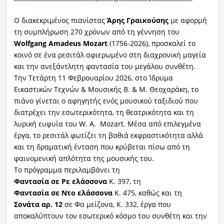
Ο διακεκριμένος πιανίστας
Άρης
Γραικούσης
με αφορμή
τη συμπλήρωση 270 χρόνων από τη γέννηση του
Wolfgang
Amadeus
Mozar
t
(1756-2026), προσκαλεί το
κοινό σε ένα ρεσιτάλ αφιερωμένο στη διαχρονική μαγεία
και την ανεξάντλητη φαντασία του μεγάλου συνθέτη.
Την Τετάρτη 11 Φεβρουαρίου 2026, στο Ίδρυμα
Εικαστικών Τεχνών & Μουσικής Β. & Μ. Θεοχαράκη, το
πιάνο γίνεται ο αφηγητής ενός μουσικού ταξιδιού που
διατρέχει την εσωτερικότητα, τη θεατρικότητα και τη
λυρική ευφυΐα του W. A. Mozart. Μέσα από επιλεγμένα
έργα, το ρεσιτάλ φωτίζει τη βαθιά εκφραστικότητα αλλά
και τη δραματική ένταση που κρύβεται πίσω από τη
φαινομενική απλότητα της μουσικής του.
Το πρόγραμμα περιλαμβάνει τη
Φαντασία
σε
Ρε
ελάσσονα
K. 397, τη
Φαντασία
σε
Ντο
ελάσσονα
K. 475, καθώς και τη
Σονάτα
αρ
.
12
σε Φα μείζονα, K. 332, έργα που
αποκαλύπτουν τον εσωτερικό κόσμο του συνθέτη και την