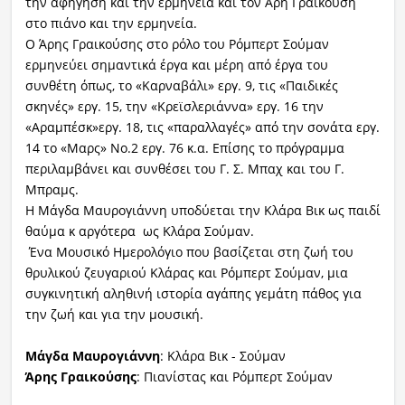
την αφήγηση και την ερμηνεία και τον Άρη Γραικούση
στο πιάνο και την ερμηνεία.
Ο Άρης Γραικούσης στο ρόλο του Ρόμπερτ Σούμαν
ερμηνεύει σημαντικά έργα και μέρη από έργα του
συνθέτη όπως, το «Καρναβάλι» εργ. 9, τις «Παιδικές
σκηνές» εργ. 15, την «Κρεϊσλεριάννα» εργ. 16 την
«Αραμπέσκ»εργ. 18, τις «παραλλαγές» από την σονάτα εργ.
14 το «Μαρς» Νο.2 εργ. 76 κ.α. Επίσης το πρόγραμμα
περιλαμβάνει και συνθέσει του Γ. Σ. Μπαχ και του Γ.
Μπραμς.
Η Μάγδα Μαυρογιάννη υποδύεται την Κλάρα Βικ ως παιδί
θαύμα κ αργότερα ως Κλάρα Σούμαν.
Ένα Μουσικό Ημερολόγιο που βασίζεται στη ζωή του
θρυλικού ζευγαριού Κλάρας και Ρόμπερτ Σούμαν, μια
συγκινητική αληθινή ιστορία αγάπης γεμάτη πάθος για
την ζωή και για την μουσική.
Μάγδα Μαυρογιάννη
: Κλάρα Βικ - Σούμαν
Άρης Γραικούσης
: Πιανίστας και Ρόμπερτ Σούμαν