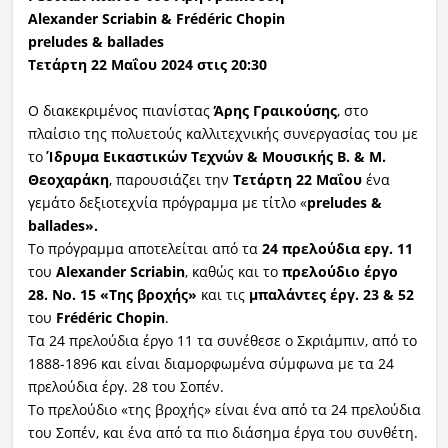
Alexander Scriabin & Frédéric Chopin
preludes & ballades
Τετάρτη 22 Μαΐου 2024 στις 20:30
Ο διακεκριμένος πιανίστας
Άρης Γραικούσης
, στο
πλαίσιο της πολυετούς καλλιτεχνικής συνεργασίας του με
το
Ίδρυμα Εικαστικών Τεχνών & Μουσικής Β. & Μ.
Θεοχαράκη
, παρουσιάζει την
Τετάρτη 22 Μαΐου
ένα
γεμάτο δεξιοτεχνία πρόγραμμα με τίτλο «
preludes &
ballades».
Το πρόγραμμα αποτελείται
από τα
24 πρελούδια εργ. 11
του
Alexander Scriabin
, καθώς και το
πρελούδιο έργο
28. Νο. 15 «Της βροχής»
και τις
μπαλάντες έργ. 23 & 52
του
Frédéric Chopin
.
Τα 24 πρελούδια έργο 11 τα συνέθεσε ο Σκριάμπιν, από το
1888-1896 και είναι διαμορφωμένα σύμφωνα με τα 24
πρελούδια έργ. 28 του Σοπέν.
Το πρελούδιο «της βροχής» είναι ένα από τα 24 πρελούδια
του Σοπέν, και ένα από τα πιο διάσημα έργα του συνθέτη.