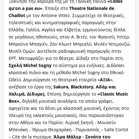
Ξεκίνησε την καριέρα της με τη Γαλλική ταινία
«Celles
qu’on a pas eu»
. Έπαιξε στο
Theatre Nationale de
Chaillot
με τον Antoine Vittez. Συμμετείχε σε θεατρικές,
τηλεοπτικές και κινηματογραφικές παραγωγές στην
Ελλάδα, Γαλλία, Αγγλία και Ελβετία, ερμηνεύοντας δίπλα
σε μεγάλους ηθοποιούς, στον Α. Βιτέz, τον Φρανσίς Υστέρ,
Μπρούνο Μπαγιέν, Ζαν Κλωντ Μπριαλύ, Μυλέν Ντεμονζώ,
Μισέλ Ομών. Διετέλεσε ραδιοφωνική παραγωγός στην
ΕΡΤ. Μεταφράζει για το θέατρο. Δίδαξε στο Παρίσι στη
Σχολή Michel Sogny
το σύστημα για ενήλικες. Διδάσκει
κλασσικό πιάνο και τη μέθοδο Michel Sogny στο Εθνικό
Ωδείο. Δημιούργησε τη Θεατρική εταιρεία «
ΑΞΙΑ
»,
ανέβασε τα έργα της
Sakura, Blackstory, Αδάμ και
Χαλιμά, Δίδυμες
. Επίσης δημιούργησε το
«Classic Music
Box»,
δηλαδή μουσικά αναλόγια, τα οποία γράφει,
αφηγείται και τα δένει με κλασσική μουσική, έχοντας στο
πλευρό της εκλεκτούς μουσικούς, που παρουσιάστηκαν
στην Αθήνα και το Παρίσι: Λυρική Σκηνή - Μουσείο
Μπενάκη - Ίδρυμα Θεοχαράκη - Παρνασσός – Salle Cortot
– Cite de la musique.
Άλμα Μάλερ - Σονάτα του