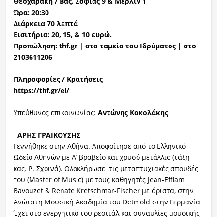
Θεοχαράκη / Βας. Σοφίας 9 & Μέρλιν 1
Ώρα: 20:30
Διάρκεια 70 λεπτά
Εισιτήρια: 20, 15, & 10 ευρώ.
Προπώληση: thf.gr | στο ταμείο του Ιδρύματος | στο
2103611206
Πληροφορίες / Κρατήσεις
https://thf.gr/el/
Υπεύθυνος επικοινωνίας:
Αντώνης Κοκολάκης
ΑΡΗΣ ΓΡΑΙΚΟΥΣΗΣ
Γεννήθηκε στην Αθήνα. Αποφοίτησε από το Ελληνικό
Ωδείο Αθηνών με Α’ βραβείο και χρυσό μετάλλιο (τάξη
κας. Ρ. Σχοινά). Ολοκλήρωσε τις μεταπτυχιακές σπουδές
του (Master of Music) με τους καθηγητές Jean-Efflam
Bavouzet & Renate Kretschmar-Fischer με άριστα, στην
Ανώτατη Μουσική Ακαδημία του Detmold στην Γερμανία.
Έχει στο ενεργητικό του ρεσιτάλ και συναυλίες μουσικής