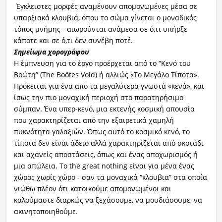
Έγκλειστες μορφές αναμένουν απομονωμένες μέσα σε
υπαρξιακά κλουβιά, όπου το σώμα γίνεται ο μοναδικός
τόπος μνήμης - αιωρούνται ανάμεσα σε ό,τι υπήρξε
κάποτε και σε ό,τι δεν συνέβη ποτέ.
Σημείωμα χορογράφου
Η έμπνευση για το έργο προέρχεται από το “Κενό του
Βοώτη” (The Boötes Void) ή αλλιώς «Το Μεγάλο Τίποτα».
Πρόκειται για ένα από τα μεγαλύτερα γνωστά «κενά», και
ίσως την πιο μοναχική περιοχή στο παρατηρήσιμο
σύμπαν. Ένα υπερ-κενό, μια εκτενής κοσμική απουσία
που χαρακτηρίζεται από την εξαιρετικά χαμηλή
πυκνότητα γαλαξιών. Όπως αυτό το κοσμικό κενό, το
τίποτα δεν είναι άδειο αλλά χαρακτηρίζεται από σκοτάδι
και αχανείς αποστάσεις, όπως και ένας αποχωρισμός ή
μια απώλεια. Το the great nothing είναι για μένα ένας
χώρος χωρίς χώρο - σαν τα μοναχικά “κλουβια” στα οποία
νιώθω πλέον ότι κατοικούμε απομονωμένοι και
καλούμαστε διαρκώς να ξεχάσουμε, να μουδιάσουμε, να
ακινητοποιηθούμε.