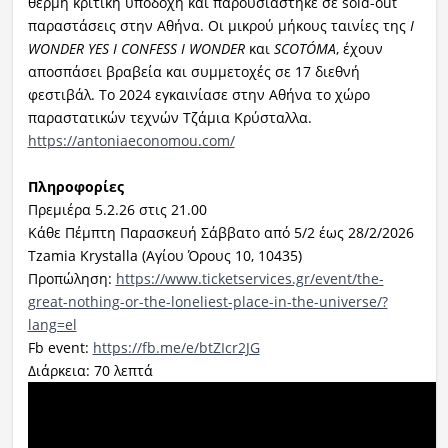
θερμή κριτική υποδοχή και παρουσιάστηκε σε sold-out
παραστάσεις στην Αθήνα. Οι μικρού μήκους ταινίες της
I
WONDER YES I CONFESS I WONDER
και
SCOTÓMA
, έχουν
αποσπάσει βραβεία και συμμετοχές σε 17 διεθνή
φεστιβάλ. Το 2024 εγκαινίασε στην Αθήνα το χώρο
παραστατικών τεχνών Τζάμια Κρύσταλλα.
https://antoniaeconomou.com/
Πληροφορίες
Πρεμιέρα 5.2.26 στις 21.00
Κάθε Πέμπτη Παρασκευή Σάββατο από 5/2 έως 28/2/2026
Tzamia Krystalla (Αγίου Όρους 10, 10435)
Προπώληση:
https://www.ticketservices.gr/event/the-
great-nothing-or-the-loneliest-place-in-the-universe/?
lang=el
Fb event:
https://fb.me/e/btZIcr2JG
Διάρκεια: 70 λεπτά