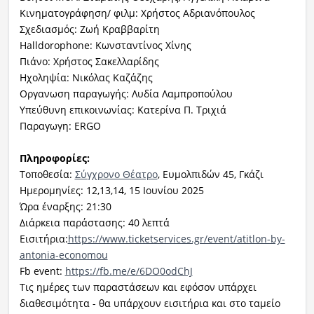
Κινηματογράφηση/ φιλμ: Χρήστος Αδριανόπουλος
Σχεδιασμός: Ζωή Κραββαρίτη
Halldorophone: Κωνσταντίνος Χίνης
Πιάνο: Χρήστος Σακελλαρίδης
Ηχοληψία: Νικόλας Καζάζης
Οργανωση παραγωγής: Λυδία Λαμπροπούλου
Υπεύθυνη επικοινωνίας: Κατερίνα Π. Τριχιά
Παραγωγη: ERGO
Πληροφορίες:
Τοποθεσία:
Σύγχρονο Θέατρο
, Ευμολπιδών 45, Γκάζι
Ημερομηνίες: 12,13,14, 15 Ιουνίου 2025
Ώρα έναρξης: 21:30
Διάρκεια παράστασης: 40 λεπτά
Εισιτήρια:
https://www.ticketservices.gr/event/atitlon-by-
antonia-economou
Fb event:
https://fb.me/e/6DO0odChJ
Τις ημέρες των παραστάσεων και εφόσον υπάρχει
διαθεσιμότητα - θα υπάρχουν εισιτήρια και στο ταμείο