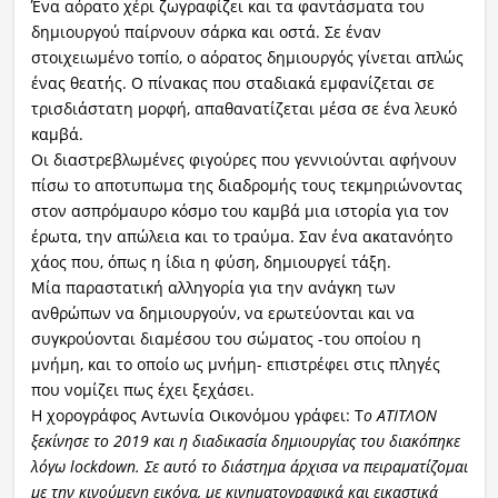
Ένα αόρατο χέρι ζωγραφίζει και τα φαντάσματα του
δημιουργού παίρνουν σάρκα και οστά. Σε έναν
στοιχειωμένο τοπίο, ο αόρατος δημιουργός γίνεται απλώς
ένας θεατής. Ο πίνακας που σταδιακά εμφανίζεται σε
τρισδιάστατη μορφή, απαθανατίζεται μέσα σε ένα λευκό
καμβά.
Οι διαστρεβλωμένες φιγούρες που γεννιούνται αφήνουν
πίσω το αποτυπωμα της διαδρομής τους τεκμηριώνοντας
στον ασπρόμαυρο κόσμο του καμβά μια ιστορία για τον
έρωτα, την απώλεια και το τραύμα. Σαν ένα ακατανόητο
χάος που, όπως η ίδια η φύση, δημιουργεί τάξη.
Μία παραστατική αλληγορία για την ανάγκη των
ανθρώπων να δημιουργούν, να ερωτεύονται και να
συγκρούονται διαμέσου του σώματος -του οποίου η
μνήμη, και το οποίο ως μνήμη- επιστρέφει στις πληγές
που νομίζει πως έχει ξεχάσει.
Η χορογράφος Αντωνία Οικονόμου γράφει:
Τ
ο ΑΤΙΤΛΟΝ
ξεκίνησε το 2019 και η διαδικασία δημιουργίας του διακόπηκε
λόγω lockdown. Σε αυτό το διάστημα άρχισα να πειραματίζομαι
με την κινούμενη εικόνα, με κινηματογραφικά και εικαστικά