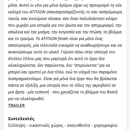
μέσα. Αυτοί οι νέοι για μένα δρόμοι είχαν ως προορισμό τη νέα
εκδοχή του ΑΤΙΤΛΟΝ επαναπροσεγγίζοντάς το σαν ασπρόμαυρη
ταινία, σαν κινούμενο πίνακα, σαν έναν πολυδιάστατο κόσμο
που χωράει μια ιστορία για τον έρωτα και τον αποχωρισμό, την
απώλεια και την μνήμη, την εντροπία και την πτώση, το βλέμμα
και το τραύμα. Το ΑΤΙΤΛΟΝ finale είναι για μένα ένας
απολογισμός, μία τελευταία ευκαιρία να αναθεωρήσουμε και να
ανανεώσουμε αυτο το υλικό. Γύρισα πίσω στην επιλογή του
άτιτλου τίτλου μας που μαρτυρά ότι αυτό το έργο δεν
ολοκληρώνεται, δεν παγιώνεται, δεν “στερεώνεται” για να
μπορεί και οριστεί με ένα τίτλο, ενώ το νόημά του παραμένει
διαπραγματεύσιμο. Είναι για μένα ένα έργο που θα βρίσκεται
πάντα σε εξελίξη, μια ιστορία που το τέλος της ακροβατεί σε
μια άρση - μία εισπνοή - που χρειάζεται το βλέμμα του θεατή
για να ολοκληρωθεί.
TRAILER
Συντελεστές
Σύλληψη - εικαστικός χώρος - σκηνοθεσία - χορογραφία: