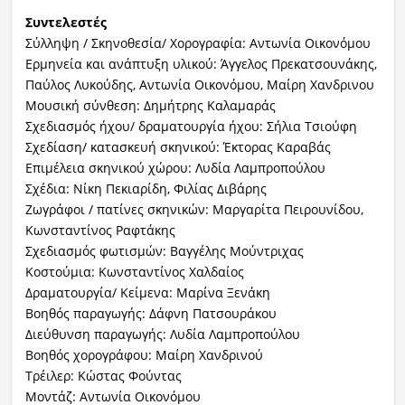
Συντελεστές
Σύλληψη / Σκηνοθεσία/ Χορογραφία: Αντωνία Οικονόμου
Ερμηνεία και ανάπτυξη υλικού: Άγγελος Πρεκατσουνάκης,
Παύλος Λυκούδης, Αντωνία Οικονόμου, Μαίρη Χανδρινου
Μουσική σύνθεση: Δημήτρης Καλαμαράς
Σχεδιασμός ήχου/ δραματουργία ήχου: Σήλια Τσιούφη
Σχεδίαση/ κατασκευή σκηνικού: Έκτορας Καραβάς
Επιμέλεια σκηνικού χώρου: Λυδία Λαμπροπούλου
Σχέδια: Νίκη Πεκιαρίδη, Φιλίας Διβάρης
Ζωγράφοι / πατίνες σκηνικών: Μαργαρίτα Πειρουνίδου,
Κωνσταντίνος Ραφτάκης
Σχεδιασμός φωτισμών: Βαγγέλης Μούντριχας
Κοστούμια: Κωνσταντίνος Χαλδαίος
Δραματουργία/ Κείμενα: Μαρίνα Ξενάκη
Βοηθός παραγωγής: Δάφνη Πατσουράκου
Διεύθυνση παραγωγής: Λυδία Λαμπροπούλου
Βοηθός χορογράφου: Μαίρη Χανδρινού
Τρέιλερ: Κώστας Φούντας
Μοντάζ: Αντωνία Οικονόμου