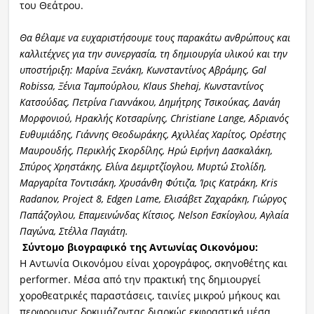
του Θεάτρου.
Θα θέλαμε να ευχαριστήσουμε τους παρακάτω ανθρώπους και
καλλιτέχνες για την συνεργασία, τη δημιουργία υλικού και την
υποστήριξη: Μαρίνα Ξενάκη, Κωνσταντίνος Αβράμης, Gal
Robissa, Ξένια Ταμπούρλου, Κlaus Shehaj, Κωνσταντίνος
Κατσούδας, Πετρίνα Γιαννάκου, Δημήτρης Τσικούκας, Δανάη
Μορφονιού, Ηρακλής Κοτσαρίνης, Christiane Lange, Αδριανός
Ευθυμιάδης, Γιάννης Θεοδωράκης, Αχιλλέας Χαρίτος, Ορέστης
Μαυρουδής, Περικλής Σκορδίλης, Ηρώ Ειρήνη Δασκαλάκη,
Σπύρος Χρηστάκης, Ελίνα Δεμιρτζίογλου, Μυρτώ Στολίδη,
Μαργαρίτα Τοντισάκη, Χρυσάνθη Φύτιζα, Ίρις Κατράκη, Kris
Radanov, Project 8, Edgen Lame, Ελισάβετ Ζαχαράκη, Γιώργος
Παπάζογλου, Επαμεινώνδας Κίτσιος, Nelson Εσκίογλου, Αγλαία
Παγώνα, Στέλλα Παγιάτη.
Σύντομο βιογραφικό της Αντωνίας Οικονόμου:
Η Αντωνία Οικονόμου είναι χορογράφος, σκηνοθέτης και
performer. Μέσα από την πρακτική της δημιουργεί
χοροθεατρικές παραστάσεις, ταινίες μικρού μήκους και
περφορμανς δοκιμάζοντας διαρκώς εκφραστικά μέσα