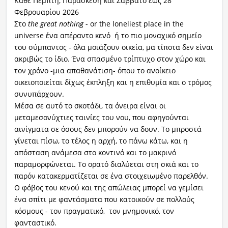
Κάθε Πέμπτη, Παρασκευή και Σάββατο έως 28
Φεβρουαρίου 2026
Στο
the great nothing
- or the loneliest place in the
universe ένα απέραντο κενό ή το πιο μοναχικό σημείο
του σύμπαντος - όλα μοιάζουν οικεία, μα τίποτα δεν είναι
ακριβώς το ίδιο. Ένα σπασμένο τρίπτυχο στον χώρο και
τον χρόνο -μια απαθανάτιση- όπου το ανοίκειο
οικειοποιείται δίχως έκπληξη και η επιθυμία και ο τρόμος
συνυπάρχουν.
Μέσα σε αυτό το σκοτάδι, τα όνειρα είναι οι
μεταμεσονύχτιες ταινίες του νου, που αφηγούνται
αινίγματα σε όσους δεν μπορούν να δουν. Το μπροστά
γίνεται πίσω, το τέλος η αρχή, το πάνω κάτω, και η
απόσταση ανάμεσα στο κοντινό και το μακρινό
παραμορφώνεται. Το ορατό διαλύεται στη σκιά και το
παρόν κατακερματίζεται σε ένα στοιχειωμένο παρελθόν.
Ο φόβος του κενού και της απώλειας μπορεί να γεμίσει
ένα σπίτι με φαντάσματα που κατοικούν σε πολλούς
κόσμους - τον πραγματικό, τον μνημονικό, τον
φανταστικό.