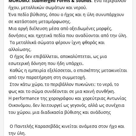
MOROMO: Submerged Forms & Sounds
. Ένα περιβάλλον
ήχου, μεταλλικών σωμάτων και νερού.
Ένα πεδίο βύθισης, όπου ο ήχος και η ύλη συνυπάρχουν
σε κατάσταση μεταμόρφωσης.
Μια αργή διέλευση μέσα από οξειδωμένες μορφές,
δονήσεις και ηχητικά πεδία που αναδύονται από την ύλη.
Τα μεταλλικά σώματα φέρουν ίχνη φθοράς και
αλλοίωσης.
Ο ήχος δεν επιβάλλεται, αποκαλύπτεται, ως μια
εσωτερική δόνηση που ήδη υπάρχει.
Καθώς η εμπειρία εξελίσσεται, ο επισκέπτης μετακινείται
από την παρατήρηση στη συμμετοχή.
Στον κάτω χώρο, το περιβάλλον πυκνώνει: το νερό, το
φως και το σώμα συνδέονται σε μια κοινή συνθήκη.
Η performance της χορογράφου και χορεύτριας Αντωνίας
Οικονόμου, δεν λειτουργεί ως γεγονός, αλλά ως συνέχεια
του χώρου, μια διαδικασία βύθισης και ανάδυσης
Ο Παντελής Καρασεβδάς κινείται ανάμεσα στον ήχο και
την ύλη.