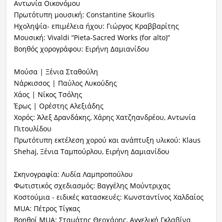
Αντωνία Οικονόμου
Πρωτότυπη μουσική: Constantine Skourlis
Ηχοληψία- επιμέλεια ήχου: Γιώργος Κραββαρίτης
Μουσική: Vivaldi “Pieta-Sacred Works (for alto)”
Βοηθός χορογράφου: Ειρήνη Δαμιανίδου
Μούσα | Ξένια Σταθούλη
Νάρκισσος | Παύλος Λυκούδης
Χάος | Νίκος Τσόλης
Έρως | Ορέστης Αλεξιάδης
Χορός: Άλεξ Δρανδάκης, Χάρης Χατζηανδρέου, Αντωνία
Πιτουλίδου
Πρωτότυπη εκτέλεση χορού και ανάπτυξη υλικού: Klaus
Shehaj, Ξένια Ταμπούρλου, Ειρήνη Δαμιανίδου
Σκηνογραφία: Λυδία Λαμπροπούλου
Φωτιστικός σχεδιασμός: Βαγγέλης Μούντριχας
Κοστούμια - ειδικές κατασκευές: Κωνσταντίνος Χαλδαίος
MUA: Πέτρος Τίγκας
Βοηθοί MUA: Σταμάτης Θεοχάρης, Αγγελική Γκλαβίνα