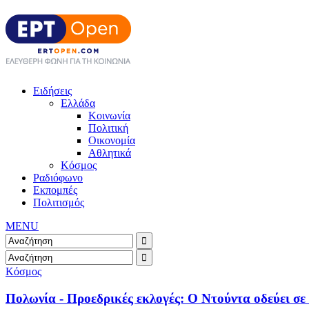
Ειδήσεις
Ελλάδα
Κοινωνία
Πολιτική
Οικονομία
Αθλητικά
Κόσμος
Ραδιόφωνο
Εκπομπές
Πολιτισμός
MENU
Κόσμος
Πολωνία - Προεδρικές εκλογές: Ο Ντούντα οδεύει σε