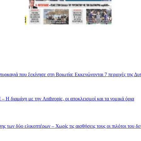
υρκαγιά που ξεκίνησε στη Βοιωτία: Εκκενώνονται 7 περιοχές της Δυτ
– Η διαμάχη με την Anthropic, οι αποκλεισμοί και τα νομικά όρια
ης των δύο ελικοπτέρων – Χωρίς τις αισθήσεις τους οι πιλότοι του δ