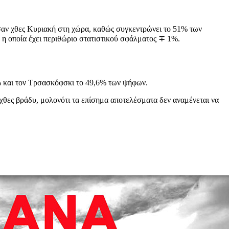
σαν χθες Κυριακή στη χώρα, καθώς συγκεντρώνει το 51% των
 η οποία έχει περιθώριο στατιστικού σφάλματος ∓ 1%.
4% και τον Τρσασκόφσκι το 49,6% των ψήφων.
 χθες βράδυ, μολονότι τα επίσημα αποτελέσματα δεν αναμένεται να