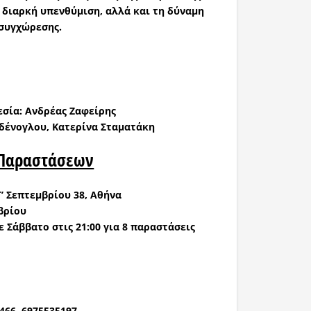
 διαρκή υπενθύμιση, αλλά και τη δύναμη
 συγχώρεσης.
εσία:
Ανδρέας Ζαφείρης
δένογλου, Κατερίνα Σταματάκη
 Παραστάσεων
 Γ’ Σεπτεμβρίου 38, Αθήνα
βρίου
ε
Σάββατο
στις
21:00
για
8 παραστάσεις
466, 6975535197