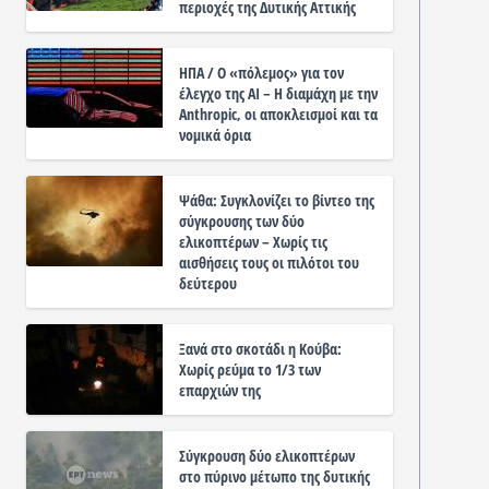
περιοχές της Δυτικής Αττικής
ΗΠΑ / Ο «πόλεμος» για τον
έλεγχο της ΑΙ – Η διαμάχη με την
Anthropic, οι αποκλεισμοί και τα
νομικά όρια
Ψάθα: Συγκλονίζει το βίντεο της
σύγκρουσης των δύο
ελικοπτέρων – Χωρίς τις
αισθήσεις τους οι πιλότοι του
δεύτερου
Ξανά στο σκοτάδι η Κούβα:
Χωρίς ρεύμα το 1/3 των
επαρχιών της
Σύγκρουση δύο ελικοπτέρων
στο πύρινο μέτωπο της δυτικής