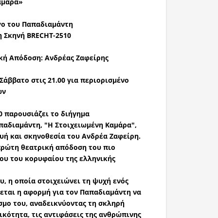
αμάρα»
ργο του Παπαδιαμάντη
η Σκηνή BRECHT-2510
κή Απόδοση: Ανδρέας Ζαφείρης
 Σάββατο στις 21.00 για περιορισμένο
ων
0
παρουσιάζει το διήγημα
παδιαμάντη
,
"Η Στοιχειωμένη Καμάρα"
,
ευή και σκηνοθεσία του
Ανδρέα Ζαφείρη
.
ρώτη θεατρική απόδοση
του πιο
ου του κορυφαίου της ελληνικής
ου
, η οποία στοιχειώνει τη ψυχή ενός
νεται η αφορμή για τον Παπαδιαμάντη να
σμο του, αναδεικνύοντας τη σκληρή
κότητα, τις αντιφάσεις της ανθρώπινης