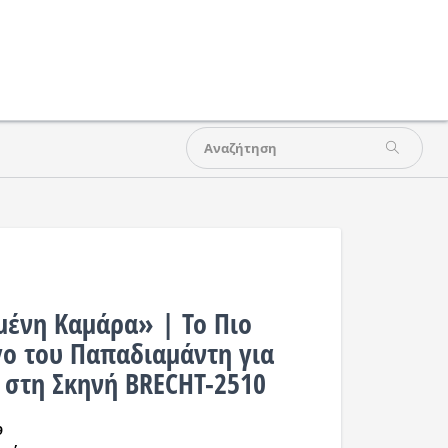
μένη Καμάρα» | Το Πιο
γο του Παπαδιαμάντη για
στη Σκηνή BRECHT-2510
9