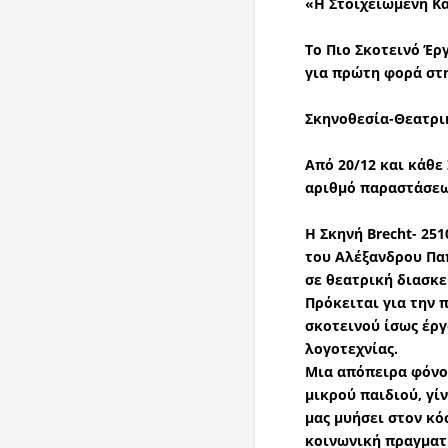
«Η Στοιχειωμένη Κ
Το Πιο Σκοτεινό Έ
για πρώτη φορά στ
Σκηνοθεσία-Θεατρι
Από 20/12 και κάθε
αριθμό
παραστάσε
Η
Σκηνή
Brecht
- 251
του
Αλέξανδρου Πα
σε θεατρική διασκ
Πρόκειται για την
π
σκοτεινού ίσως έργ
λογοτεχνίας.
Μια
απόπειρα φόν
μικρού παιδιού, γί
μας μυήσει στον κό
κοινωνική πραγματι