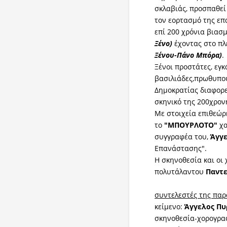
σκλαβιάς, προσπαθεί
τον εορτασμό της επ
επί 200 χρόνια βιασ
Ξένο)
έχοντας στο πλ
Ξένου-Πάνο Μπόρα)
.
Ξένοι προστάτες, εγκ
βασιλιάδες,πρωθυπου
Δημοκρατίας διαφορ
σκηνικό της 200χρον
Με στοιχεία επιθεώρ
το
"ΜΠΟΥΡΛΟΤΟ"
χ
συγγραφέα του,
Άγγε
Επανάστασης".
Η σκηνοθεσία και οι 
πολυτάλαντου
Παντ
συντελεστές της πα
κείμενο:
Άγγελος Πυ
σκηνοθεσία-χορογρα