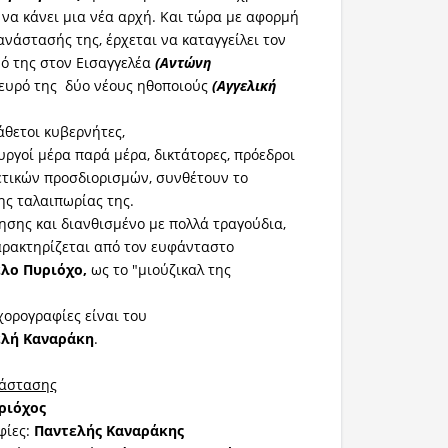
 να κάνει μια νέα αρχή. Και τώρα με αφορμή
ανάστασής της, έρχεται να καταγγείλει τον
μό της στον Εισαγγελέα
(Αντώνη
ευρό της δύο νέους ηθοποιούς
(Αγγελική
άθετοι κυβερνήτες,
ργοί μέρα παρά μέρα, δικτάτορες, πρόεδροι
ετικών προσδιορισμών, συνθέτουν το
ης ταλαιπωρίας της.
ησης και διανθισμένο με πολλά τραγούδια,
αρακτηρίζεται από τον ευφάνταστο
λο Πυριόχο,
ως το "μιούζικαλ της
χορογραφίες είναι του
ελή Καναράκη
.
ράστασης
ριόχος
φίες:
Παντελής Καναράκης