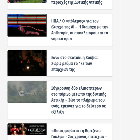
περιοχές της Δυτικής Αττικής
ΗΠΑ / Ο «πόλεμος» για τον
έλεγχο της ΑΙ – Η διαμάχη με την
Anthropic, οι αποκλεισμοί και τα
νομικά όρια
Ξανά στο σκοτάδι η Κούβα:
Χωρίς ρεύμα το 1/3 των
επαρχιών της
Σύγκρουση δύο ελικοπτέρων
στο πύρινο μέτωπο της δυτικής
Αττικής – Σώο το πλήρωμα του
ενός, έρευνες για το δεύτερο σε
εξέλιξη
«Ποιος φοβάται τη Βιρτζίνια
Γουλφ» - 2ος χρόνος επιτυχίας -