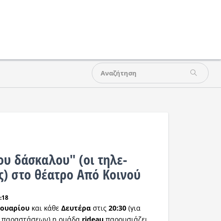
ου δάσκαλου" (οι τηλε-
ς) στο θέατρο Από Κοινού
:18
νουαρίου
και κάθε
Δευτέρα
στις
20:30
(για
ό παραστάσεων) η ομάδα
rideau
παρουσιάζει