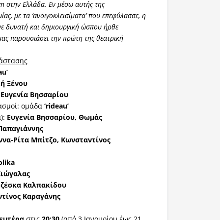
n στην Ελλάδα. Εν μέσω αυτής της
ας, με τα ‘ανοιγοκλεισίματα’ που επεφύλασσε, η
νε δυνατή και δημιουργική ώσπου ήρθε
 μας παρουσιάσει την πρώτη της θεατρική
ράστασης
au
’
ή Ξένου
:
Ευγενία Βησσαρίου
ασμοί: ομάδα
‘
rideau
’
):
Ευγενία Βησσαρίου,
Θωμάς
Παπαγιάννης
ννα-Ρίτα Μπίτζο, Κωνσταντίνος
lika
Ζιώγαλας
ζέσκα Καλπακίδου
τίνος Καραγάνης
ευτέρα
στις
20:30
(από 3 Ιανουρίου έως 21