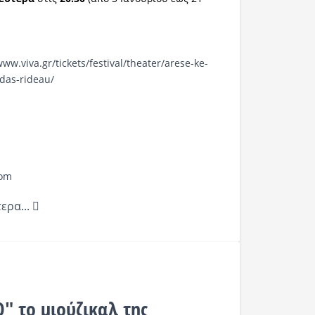
www.viva.gr/tickets/festival/theater/arese-ke-
das-rideau/
com
ερα...
 το μιούζικαλ της