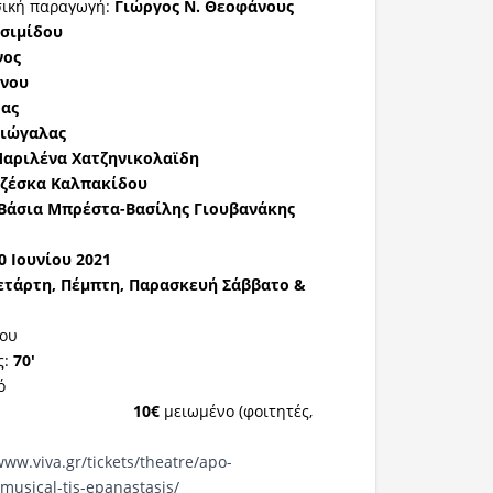
ική παραγωγή:
Γιώργος Ν. Θεοφάνους
ασιμίδου
ος
νου
ας
Ζιώγαλας
αριλένα Χατζηνικολαϊδη
ζέσκα Καλπακίδου
Βάσια Μπρέστα-Βασίλης Γιουβανάκης
0 Ιουνίου 2021
ετάρτη, Πέμπτη, Παρασκευή Σάββατο &
του
ς:
70'
ό
10€
μειωμένο (φοιτητές,
www.viva.gr/tickets/theatre/apo-
musical-tis-epanastasis/