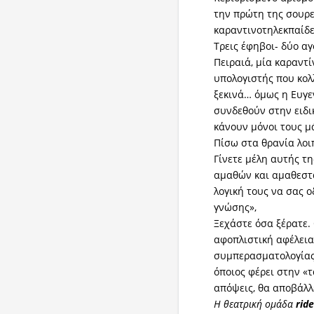
την πρώτη της σουρε
καραντινοτηλεκπαίδ
Τρεις έφηβοι- δύο αγ
Πειραιά, μία καραντί
υπολογιστής που κολ
ξεκινά… όμως η Ευγεν
συνδεθούν στην ειδι
κάνουν μόνοι τους μ
Πίσω στα θρανία λο
Γίνετε μέλη αυτής τ
αμαθών και αμαθεστ
λογική τους να σας 
γνώσης»,
Ξεχάστε όσα ξέρατε.
αφοπλιστική αφέλεια
συμπερασματολογίας 
όποιος φέρει στην «
απόψεις, θα αποβάλλε
Η θεατρική ομάδα
rid