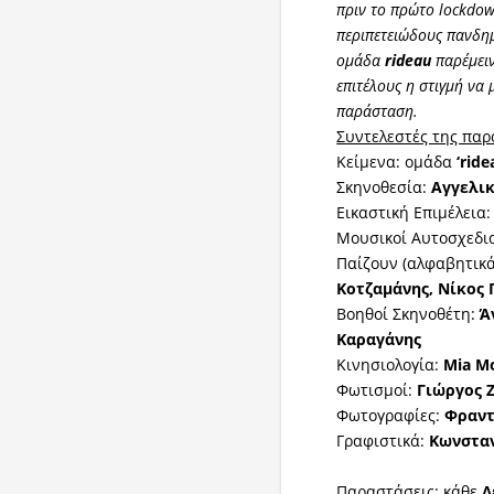
πριν το πρώτο lockdow
περιπετειώδους πανδημί
ομάδα
rideau
παρέμει
επιτέλους η στιγμή να
παράσταση.
Συντελεστές της πα
Κείμενα: ομάδα
‘
ride
Σκηνοθεσία:
Αγγελικ
Εικαστική Επιμέλεια
Μουσικοί Αυτοσχεδι
Παίζουν (αλφαβητικά
Κοτζαμάνης,
Νίκος 
Βοηθοί Σκηνοθέτη:
Ά
Καραγάνης
Κινησιολογία:
Mia
Mo
Φωτισμοί:
Γιώργος 
Φωτογραφίες:
Φραντ
Γραφιστικά:
Κωνσταν
Παραστάσεις: κάθε
Δ