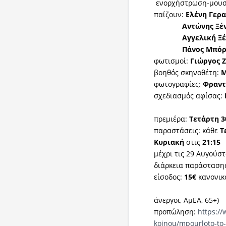
ενορχήστρωση-μουσ
παίζουν:
Ελένη Γερ
Αντώνης Ξέν
Αγγελική Ξέ
Πάνος Μπόρ
φωτισμοί:
Γιώργος 
βοηθός σκηνοθέτη:
Μ
φωτογραφίες:
Φραντ
σχεδιασμός αφίσας:
πρεμιέρα:
Τετάρτη 3
παραστάσεις: κάθε
Τ
Κυριακή
στις
21:15
μέχρι τις 29 Αυγούσ
διάρκεια παράσταση
είσοδος:
15€
κανονικ
άνεργοι, ΑμΕΑ, 65+)
προπώληση:
https://
koinou/mpourloto-to-