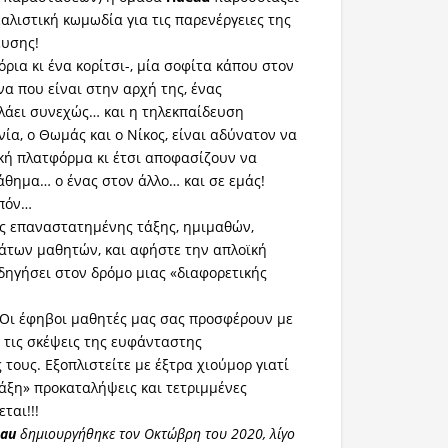
αλιστική κωμωδία για τις παρενέργειες της
ευσης!
όρια κι ένα κορίτσι-, μία σοφίτα κάπου στον
να που είναι στην αρχή της, ένας
λάει συνεχώς… και η τηλεκπαίδευση
ία, ο Θωμάς και ο Νίκος, είναι αδύνατον να
κή πλατφόρμα κι έτσι αποφασίζουν να
άθημα… ο ένας στον άλλο… και σε εμάς!
ιπόν…
ης επαναστατημένης τάξης, ημιμαθών,
άτων μαθητών, και αφήστε την απλοϊκή
οδηγήσει στον δρόμο μιας «διαφορετικής
 Οι έφηβοι μαθητές μας σας προσφέρουν με
 τις σκέψεις της ευφάνταστης
τους. Εξοπλιστείτε με έξτρα χιούμορ γιατί
τάξη» προκαταλήψεις και τετριμμένες
ται!!!
eau
δημιουργήθηκε τον Οκτώβρη του 2020, λίγο