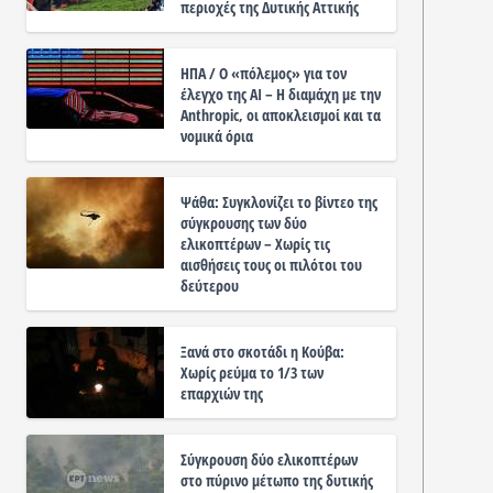
περιοχές της Δυτικής Αττικής
ΗΠΑ / Ο «πόλεμος» για τον
έλεγχο της ΑΙ – Η διαμάχη με την
Anthropic, οι αποκλεισμοί και τα
νομικά όρια
Ψάθα: Συγκλονίζει το βίντεο της
σύγκρουσης των δύο
ελικοπτέρων – Χωρίς τις
αισθήσεις τους οι πιλότοι του
δεύτερου
Ξανά στο σκοτάδι η Κούβα:
Χωρίς ρεύμα το 1/3 των
επαρχιών της
Σύγκρουση δύο ελικοπτέρων
στο πύρινο μέτωπο της δυτικής