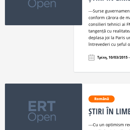
---Surse guvernament
conform cărora de mâi
consilieri tehnici ai
tangență cu realitatea
deplasa joi la Paris 
întrevederi cu șeful 
Τρίτη, 10/03/2015 -
Română
ȘTIRI ÎN LI
---Cu un optimism r