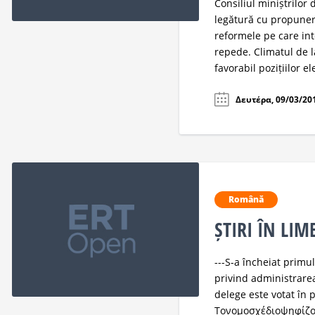
Consiliul miniștrilor
legătură cu propuner
reformele pe care in
repede. Climatul de l
favorabil pozițiilor el
Δευτέρα, 09/03/201
Română
ȘTIRI ÎN LI
---S-a încheiat primul
privind administrarea
delege este votat în
Τονομοσχέδιοψηφίζου