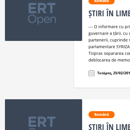
Română
ȘTIRI ÎN LI
--- O informare cu pr
guvernare a țării, cu
partenerii, cuprinde 
parlamentare SYRIZA. 
Tsipras separarea c
deblocarea de memor
Τετάρτη, 25/02/201
Română
ȘTIRI ÎN LI