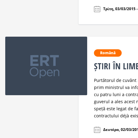
Τρίτη, 03/03/2015 -
Română
ȘTIRI ÎN LI
Purtătorul de cuvânt 
prim ministrul va inf
cu patru luni a contr
guverul a ales acest 
speță este legat de f
contractului déjà exis
Δευτέρα, 02/03/201