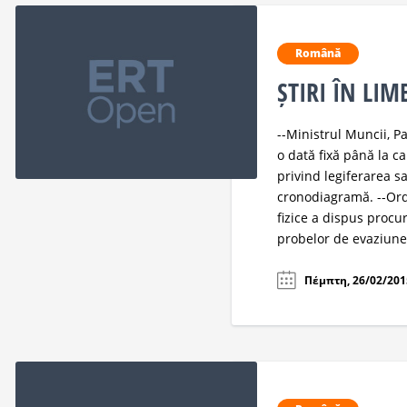
Română
ȘTIRI ÎN LI
--Ministrul Muncii, P
o dată fixă până la ca
privind legiferarea s
cronodiagramă. --Ord
fizice a dispus proc
probelor de evaziune f
Πέμπτη, 26/02/2015