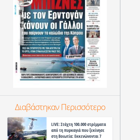
Διαβάστηκαν Περισσότερο
LIVE: Στάχτη 100.000 στρέμματα
από τη πυρκαγιά που ξεκίνησε
στη Βοιωτία: Εκκενώνονται 7