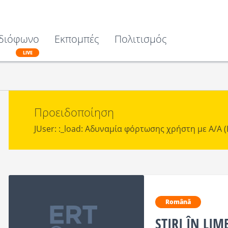
διόφωνο
Εκπομπές
Πολιτισμός
LIVE
Προειδοποίηση
JUser: :_load: Αδυναμία φόρτωσης χρήστη με Α/Α (I
Română
ȘTIRI ÎN LI