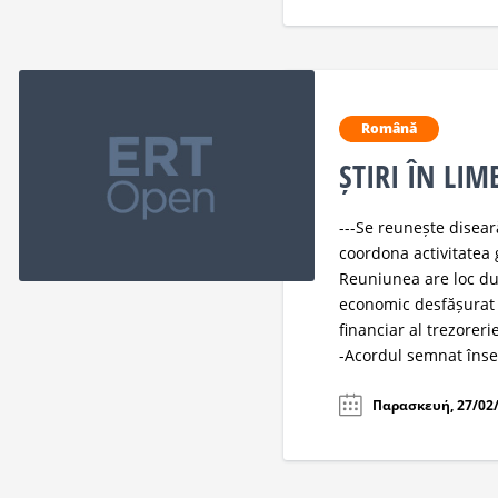
Română
ȘTIRI ÎN LI
---Se reunește disear
coordona activitatea
Reuniunea are loc du
economic desfășurat 
financiar al trezoreri
-Acordul semnat înse
Παρασκευή, 27/02/