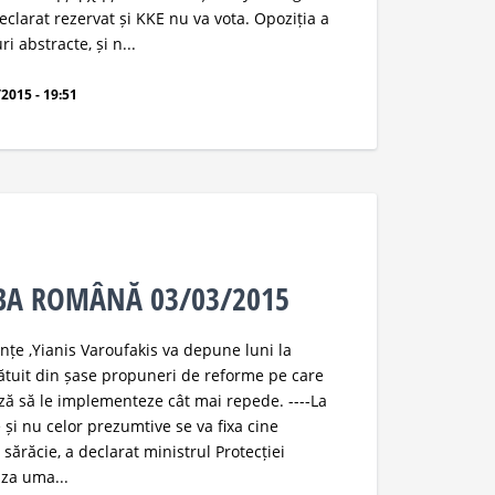
eclarat rezervat și KKE nu va vota. Opoziția a
i abstracte, și n...
2015 - 19:51
MBA ROMÂNĂ 03/03/2015
anțe ,Yianis Varoufakis va depune luni la
ătuit din șase propuneri de reforme pe care
ză să le implementeze cât mai repede. ----La
 și nu celor prezumtive se va fixa cine
e sărăcie, a declarat ministrul Protecției
riza uma...