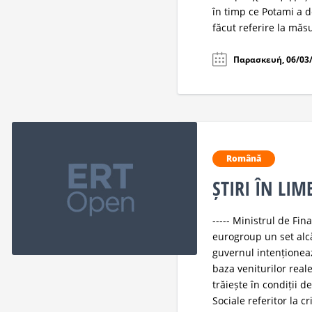
în timp ce Potami a d
făcut referire la măsur
Παρασκευή, 06/03/
Română
ȘTIRI ÎN LI
----- Ministrul de Fin
eurogroup un set alc
guvernul intenționea
baza veniturilor reale
trăiește în condiții d
Sociale referitor la c