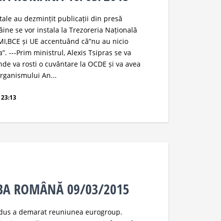
ale au dezmințit publicații din presă
ne se vor instala la Trezoreria Națională
 FMI,BCE și UE accentuând că”nu au nicio
”. ---Prim ministrul, Alexis Tsipras se va
unde va rosti o cuvântare la OCDE și va avea
organismului An...
 23:13
MBA ROMÂNĂ 09/03/2015
edus a demarat reuniunea eurogroup.