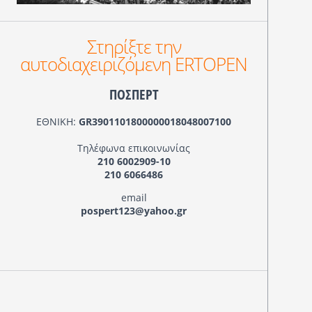
Στηρίξτε την
αυτοδιαχειριζόμενη ERTOPEN
ΠΟΣΠΕΡΤ
ΕΘΝΙΚΗ:
GR3901101800000018048007100
Τηλέφωνα επικοινωνίας
210 6002909-10
210 6066486
email
pospert123@yahoo.gr