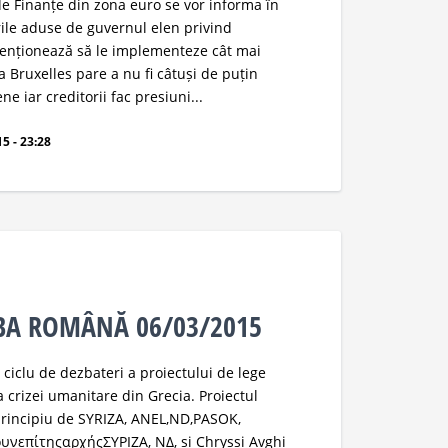
 de Finanțe din zona euro se vor informa în
ile aduse de guvernul elen privind
tenționează să le implementeze cât mai
a Bruxelles pare a nu fi câtuși de puțin
ene iar creditorii fac presiuni...
5 - 23:28
MBA ROMÂNĂ 06/03/2015
 ciclu de dezbateri a proiectului de lege
 crizei umanitare din Grecia. Proiectul
 principiu de SYRIZA, ANEL,ND,PASOK,
νεπίτηςαρχήςΣΥΡΙΖΑ, ΝΔ, și Chryssi Avghi