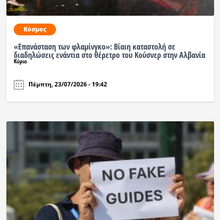
Ραδιόφωνο
LIVE
Κόσμος
«Επανάσταση των φλαμίνγκο»: Βίαιη καταστολή σε
διαδηλώσεις ενάντια στο θέρετρο του Κούσνερ στην Αλβανία
Εκπομπές
Κύριο
Πέμπτη, 23/07/2026 - 19:42
Πολιτισμός