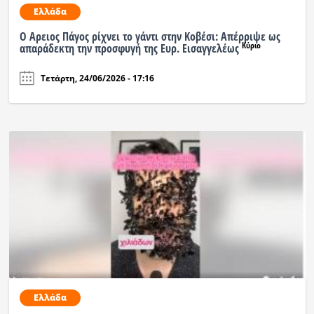
Ελλάδα
Ραδιόφωνο
LIVE
Ο Αρειος Πάγος ρίχνει το γάντι στην Κοβέσι: Απέρριψε ως
Κύριο
απαράδεκτη την προσφυγή της Ευρ. Εισαγγελέως
Εκπομπές
Τετάρτη, 24/06/2026 - 17:16
Πολιτισμός
Ελλάδα