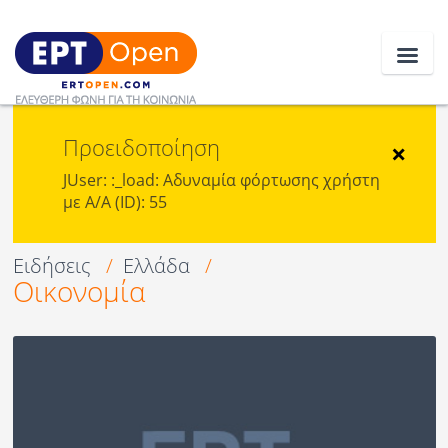
Προειδοποίηση
Ειδήσεις
×
JUser: :_load: Αδυναμία φόρτωσης χρήστη
με Α/Α (ID): 55
Ελλάδα
Κοινωνία
Ειδήσεις
/
Ελλάδα
/
Οικονομία
Πολιτική
Οικονομία
Αθλητικά
Κόσμος