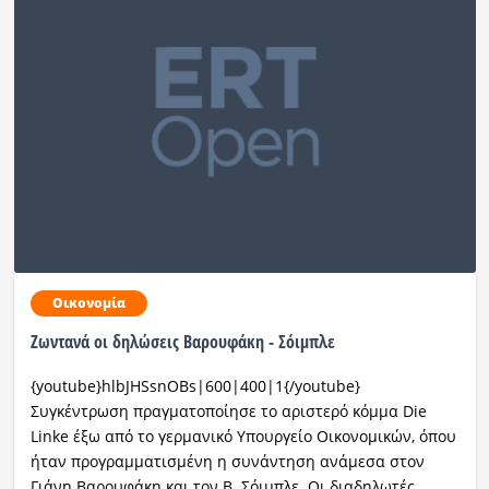
Οικονομία
Ζωντανά οι δηλώσεις Βαρουφάκη - Σόιμπλε
{youtube}hlbJHSsnOBs|600|400|1{/youtube}
Συγκέντρωση πραγματοποίησε το αριστερό κόμμα Die
Linke έξω από το γερμανικό Υπουργείο Οικονομικών, όπου
ήταν προγραμματισμένη η συνάντηση ανάμεσα στον
Γιάνη Βαρουφάκη και τον Β. Σόιμπλε. Οι διαδηλωτές