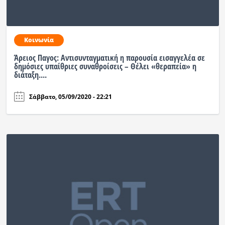
Ραδιόφωνο
LIVE
Κοινωνία
Εκπομπές
Άρειος Παγος: Αντισυνταγματική η παρουσία εισαγγελέα σε
δημόσιες υπαίθριες συναθροίσεις – Θέλει «θεραπεία» η
διάταξη....
Πολιτισμός
Σάββατο, 05/09/2020 - 22:21