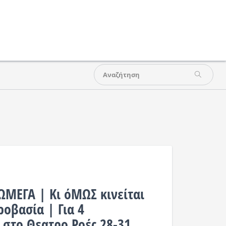
ΜΕΓΑ | Κι όΜΩΣ κινείται
ροβασία | Για 4
 στο Θεατρο Ροές 28-31