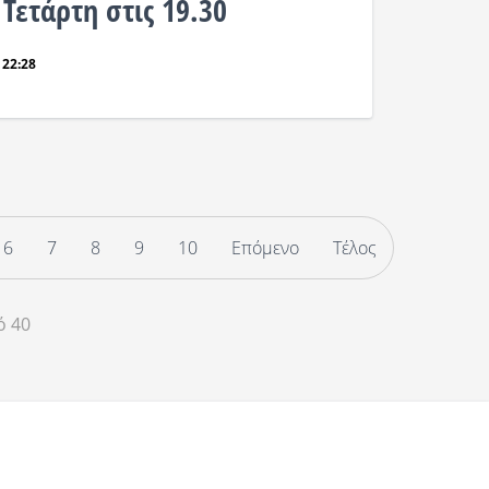
Τετάρτη στις 19.30
 22:28
6
7
8
9
10
Επόμενο
Τέλος
ό 40