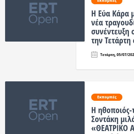
Εκπομπές
Η Εύα Κάρα 
νέα τραγουδ
συνέντευξη
την Τετάρτη 
Τετάρτη, 05/07/202
Εκπομπές
Η ηθοποιός-
Σοντάκη μιλ
«ΘΕΑΤΡΙΚΟ Α