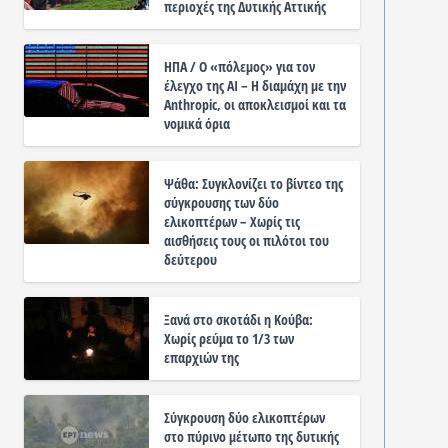
περιοχές της Δυτικής Αττικής
ΗΠΑ / Ο «πόλεμος» για τον
έλεγχο της ΑΙ – Η διαμάχη με την
Anthropic, οι αποκλεισμοί και τα
νομικά όρια
Ψάθα: Συγκλονίζει το βίντεο της
σύγκρουσης των δύο
ελικοπτέρων – Χωρίς τις
αισθήσεις τους οι πιλότοι του
δεύτερου
Ξανά στο σκοτάδι η Κούβα:
Χωρίς ρεύμα το 1/3 των
επαρχιών της
Σύγκρουση δύο ελικοπτέρων
στο πύρινο μέτωπο της δυτικής