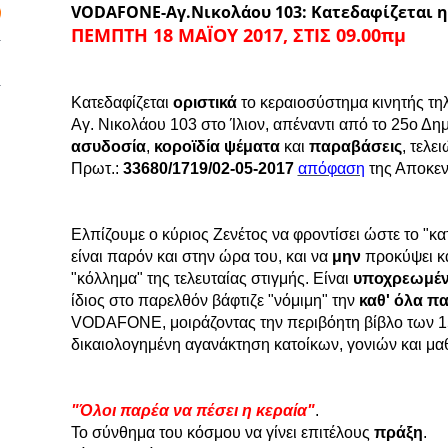
VODAFONE-Αγ.Νικολάου 103: Κατεδαφίζεται η
ΠΕΜΠΤΗ 18 ΜΑΪΟΥ 2017, ΣΤΙΣ 09.00πμ
Κατεδαφίζεται
οριστικά
το κεραιοσύστημα κινητής 
Αγ. Νικολάου 103 στο Ίλιον, απέναντι από το 25ο Δημ
ασυδοσία
,
κοροϊδία
ψέματα
και
παραβάσεις
, τελε
Πρωτ.:
33680/1719/02-05-2017
απόφαση
της Αποκεν
Ελπίζουμε ο κύριος Ζενέτος να φροντίσει ώστε το "κ
είναι παρόν και στην ώρα του, και να
μην
προκύψει κ
"κόλλημα" της τελευταίας στιγμής. Είναι
υποχρεωμέ
ίδιος στο παρελθόν βάφτιζε "νόμιμη" την
καθ' όλα π
VODAFONE, μοιράζοντας την περιβόητη βίβλο των 15
δικαιολογημένη αγανάκτηση κατοίκων, γονιών και μα
"Όλοι παρέα να πέσει η κεραία"
.
Το σύνθημα του κόσμου να γίνει επιτέλους
πράξη
.