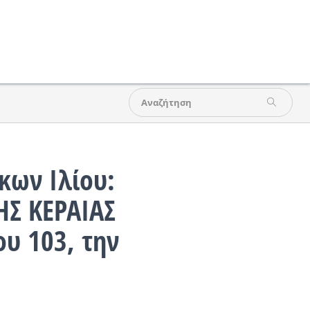
κων Ιλίου:
Σ ΚΕΡΑΙΑΣ
υ 103, την