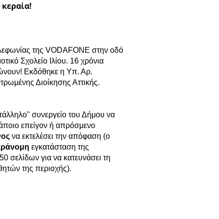
 κεραία!
τηλεφωνίας της VODAFONE στην οδό
οτικό Σχολείο Ιλίου. 16 χρόνια
ιώνουν! Εκδόθηκε η Υπ. Αρ.
τρωμένης Διοίκησης Αττικής.
ατάλληλο" συνεργείο του Δήμου να
άποιο επείγον ή απρόσμενο
νος
να εκτελέσει την απόφαση (ο
αράνομη
εγκατάσταση της
0 σελίδων για να κατευνάσει τη
θητών της περιοχής).