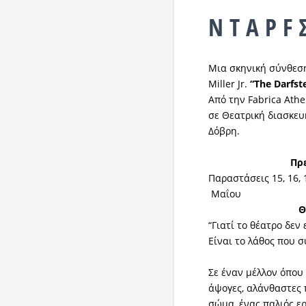
Ν Τ Α Ρ
F
Σ
Μια σκηνική σύνθεσ
Miller Jr.
“The
Darfste
Από την Fabrica Athe
σε Θεατρική διασκε
Δόβρη.
Πρε
Παραστάσεις 15, 16, 18
Μαΐου
Θέ
“Γιατί το θέατρο δεν 
Είναι το λάθος που 
Σε έναν μέλλον όπου
άψογες, αλάνθαστες 
σώμα, ένας παλιός ε