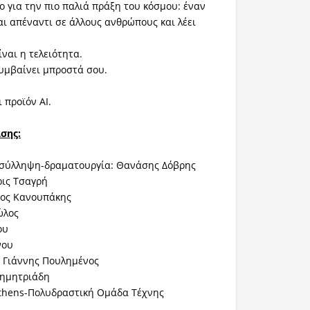
ο για την πιο παλιά πράξη του κόσμου: έναν
ι απέναντι σε άλλους ανθρώπους και λέει
ίναι η τελειότητα.
συμβαίνει μπροστά σου.
 προϊόν AI.
σης:
 σύλληψη-δραματουργία: Θανάσης Δόβρης
ρις Τσαγρή
γος Κανουπάκης
ώλος
ου
νου
: Γιάννης Πουλημένος
Δημητριάδη
Athens-Πολυδραστική Ομάδα Τέχνης