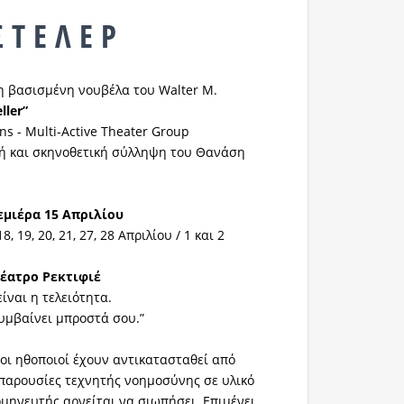
 Τ Ε Λ Ε Ρ
η βασισμένη νουβέλα του Walter M.
ller
”
ns - Multi-Active Theater Group
υή και σκηνοθετική σύλληψη του Θανάση
μιέρα 15 Απριλίου
, 19, 20, 21, 27, 28 Απριλίου / 1 και 2
ατρο Ρεκτιφιέ
είναι η τελειότητα.
συμβαίνει μπροστά σου.”
 οι ηθοποιοί έχουν αντικατασταθεί από
παρουσίες τεχνητής νοημοσύνης σε υλικό
ρμηνευτής αρνείται να σιωπήσει. Επιμένει