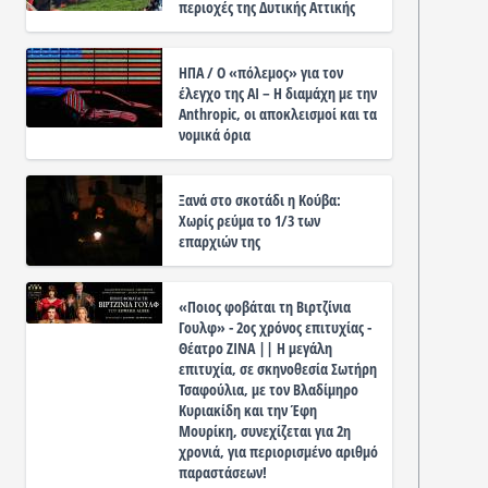
περιοχές της Δυτικής Αττικής
ΗΠΑ / Ο «πόλεμος» για τον
έλεγχο της ΑΙ – Η διαμάχη με την
Anthropic, οι αποκλεισμοί και τα
νομικά όρια
Ξανά στο σκοτάδι η Κούβα:
Χωρίς ρεύμα το 1/3 των
επαρχιών της
«Ποιος φοβάται τη Βιρτζίνια
Γουλφ» - 2ος χρόνος επιτυχίας -
Θέατρο ΖΙΝΑ || Η μεγάλη
επιτυχία, σε σκηνοθεσία Σωτήρη
Τσαφούλια, με τον Βλαδίμηρο
Κυριακίδη και την Έφη
Μουρίκη, συνεχίζεται για 2η
χρονιά, για περιορισμένο αριθμό
παραστάσεων!