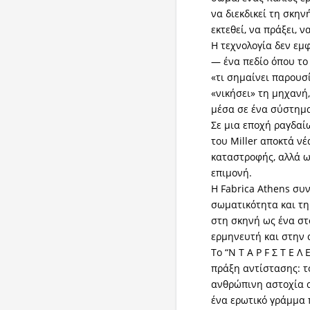
να διεκδικεί τη σκην
εκτεθεί, να πράξει, 
Η τεχνολογία δεν εμ
— ένα πεδίο όπου το
«τι σημαίνει παρουσ
«νικήσει» τη μηχανή
μέσα σε ένα σύστημα
Σε μια εποχή ραγδαί
του Miller αποκτά ν
καταστροφής, αλλά ω
επιμονή.
Η Fabrica Athens συ
σωματικότητα και τη
στη σκηνή ως ένα σ
ερμηνευτή και στην 
Το “Ν Τ Α Ρ F Σ Τ Ε Λ
πράξη αντίστασης: τ
ανθρώπινη αστοχία 
ένα ερωτικό γράμμα 