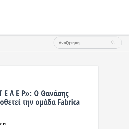
 Τ Ε Λ Ε Ρ»: Ο Θανάσης
οθετεί την ομάδα Fabrica
9:31