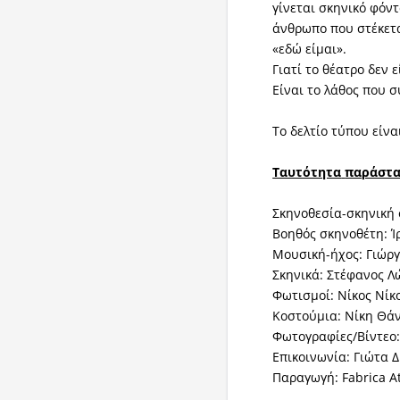
γίνεται σκηνικό φόντ
άνθρωπο που στέκετα
«εδώ είμαι».
Γιατί το θέατρο δεν ε
Είναι το λάθος που 
Το δελτίο τύπου είναι
Ταυτότητα
παράστα
Σκηνοθεσία-σκηνική
Βοηθός σκηνοθέτη: Ί
Μουσική-ήχος: Γιώρ
Σκηνικά: Στέφανος Λ
Φωτισμοί: Νίκος Νίκ
Κοστούμια: Νίκη Θά
Φωτογραφίες/Βίντεο
Επικοινωνία: Γιώτα 
Παραγωγή: Fabrica 