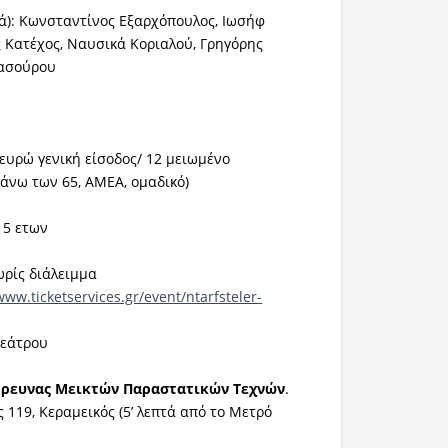
ά): Κωνσταντίνος Εξαρχόπουλος, Ιωσήφ
 Κατέχος, Ναυσικά Κοριαλού, Γρηγόρης
Χασούρου
 ευρώ γενική είσοδος/ 12 μειωμένο
 άνω των 65, ΑΜΕΑ, ομαδικό)
15 ετων
ωρίς διάλειμμα
www.ticketservices.gr/event/ntarfsteler-
Θεάτρου
 Έρευνας Μεικτών Παραστατικών Τεχνών
.
119, Κεραμεικός (5’ λεπτά από το Μετρό