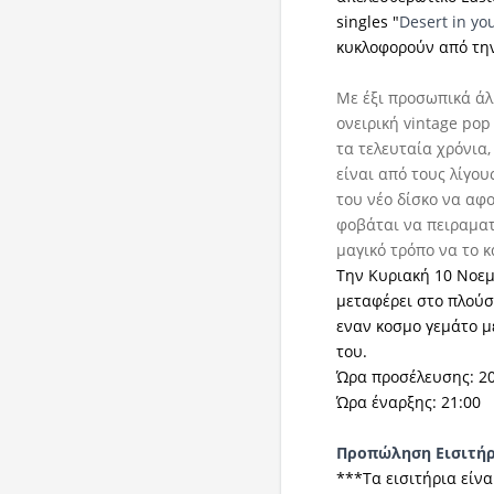
singles "
Desert in yo
κυκλοφορούν από τ
Με έξι προσωπικά άλ
ονειρική vintage pop
τα τελευταία χρόνια
είναι από τους λίγου
του νέο δίσκο να αφο
φοβάται να πειραματ
μαγικό τρόπο να το κ
Την Κυριακή 10 Νοεμ
μεταφέρει στο πλούσ
εναν κοσμο γεμάτο με
του.
Ώρα προσέλευσης: 2
Ώρα έναρξης: 21:00
Προπώληση Εισιτή
***Τα εισιτήρια είν