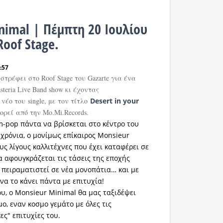
nimal | Πέμπτη 20 Ιουλίου
Roof Stage.
:57
ιστρέφει στο Roof Stage του Gazarte για ένα
teria Live Band show κι έχοντας
νέο του single, με τον τίτλο
Desert in your
φορεί από την Mo.Mi.Records.
m-pop πάντα να βρίσκεται στο κέντρο του
 χρόνια, ο μονίμως επίκαιρος Monsieur
υς λίγους καλλιτέχνες που έχει καταφέρει σε
α αφουγκράζεται τις τάσεις της εποχής
 πειραματιστεί σε νέα μονοπάτια… και με
να το κάνει πάντα με επιτυχία!
ου, ο Monsieur Minimal θα μας ταξιδέψει
ο, εναν κοσμο γεμάτο με όλες τις
ες" επιτυχίες του.