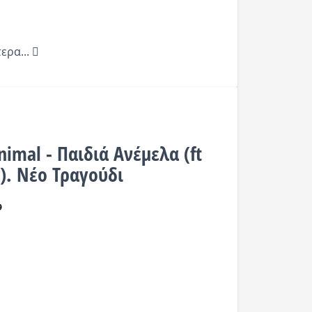
ερα...
imal - Παιδιά Ανέμελα (ft
). Νέο Τραγούδι
9