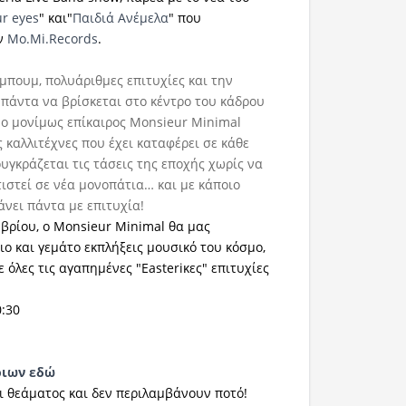
ur eyes
" και"
Παιδιά Ανέμελα
" που
ην
Mo.Mi.
Records
.
μπουμ, πολυάριθμες επιτυχίες και την
 πάντα να βρίσκεται στο κέντρο του κάδρου
, ο μονίμως επίκαιρος Monsieur Minimal
ς καλλιτέχνες που έχει καταφέρει σε κάθε
υγκράζεται τις τάσεις της εποχής χωρίς να
ιστεί σε νέα μονοπάτια… και με κάποιο
άνει πάντα με επιτυχία!
βρίου, ο Monsieur Minimal θα μας
ιο και γεμάτο εκπλήξεις μουσικό του κόσμο,
 όλες τις αγαπημένες "Easteriκες" επιτυχίες
0:30
ριων εδώ
αι θεάματος και δεν περιλαμβάνουν ποτό!