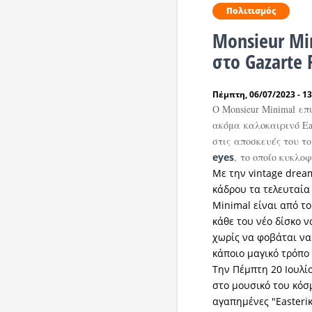
Πολιτισμός
Monsieur Mi
στο Gazarte 
Πέμπτη, 06/07/2023 - 13
Ο Monsieur​ Minimal επ
ακόμα καλοκαιρινό Eas
στις αποσκευές του το 
eyes
, το οποίο κυκλο
Με την vintage drea
κάδρου τα τελευταία
Minimal είναι από το
κάθε του νέο δίσκο ν
χωρίς να φοβάται να
κάποιο μαγικό τρόπο 
Την Πέμπτη 20 Ιουλί
στο μουσικό του κόσμ
αγαπημένες "Easteriκ