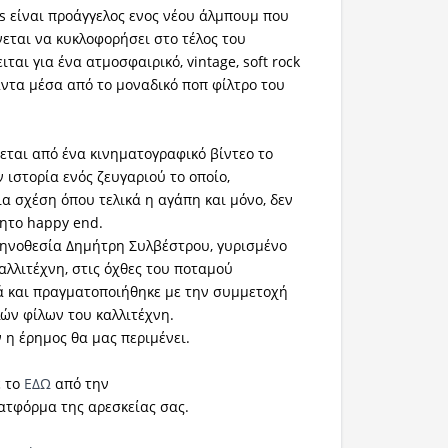
es είναι προάγγελος ενος νέου άλμπουμ που
νεται να κυκλοφορήσει στο τέλος του
ιται για ένα ατμοσφαιρικό, vintage, soft rock
ντα μέσα από τo μοναδικό ποπ φίλτρο του
εται από ένα κινηματογραφικό βίντεο το
ν ιστορία ενός ζευγαριού το οποίο,
ια σχέση όπου τελικά η αγάπη και μόνο, δεν
θητο happy end.
σκηνοθεσία Δημήτρη Συλβέστρου, γυρισμένο
αλλιτέχνη, στις όχθες του ποταμού
ά και πραγματοποιήθηκε με την συμμετοχή
λών φίλων του καλλιτέχνη.
 η έρημος θα μας περιμένει.
ε το
ΕΔΩ
από την
ατφόρμα της αρεσκείας σας.