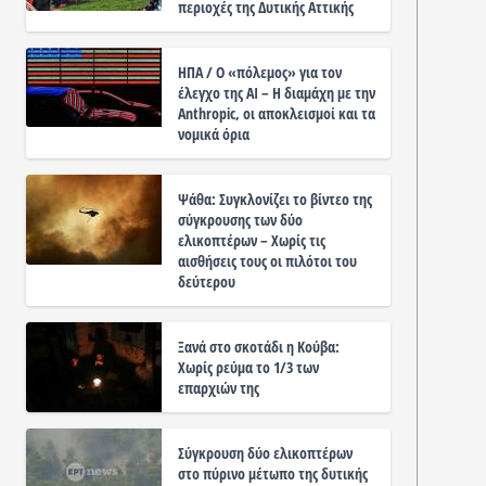
περιοχές της Δυτικής Αττικής
ΗΠΑ / Ο «πόλεμος» για τον
έλεγχο της ΑΙ – Η διαμάχη με την
Anthropic, οι αποκλεισμοί και τα
νομικά όρια
Ψάθα: Συγκλονίζει το βίντεο της
σύγκρουσης των δύο
ελικοπτέρων – Χωρίς τις
αισθήσεις τους οι πιλότοι του
δεύτερου
Ξανά στο σκοτάδι η Κούβα:
Χωρίς ρεύμα το 1/3 των
επαρχιών της
Σύγκρουση δύο ελικοπτέρων
στο πύρινο μέτωπο της δυτικής