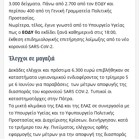
3.000 δείγματα. Πάνω από 2.700 από τον ΕΟΔΥ και
περίπου 400 από τη Γενική Γραμματεία Πολιτικής
Προστασίας.
Νωρίτερα, τέλος, έγινε γνωστό από το Υπουργείο Υγείας
πως ο
ΕΟΔΥ
θα εκδίδει ξανά καθημερινά στις 18:00,
έκθεση επιδημιολογικής επιτήρησης λοίμωξης από το νέο
κορονοϊό SARS-CoV-2.
Έλεγχοι σε μαγαζιά
Δεκάδες ελέγχοι και πρόστιμα 6.300 ευρώ επιβλήθηκαν σε
καταστήματα υγειονομικού ενδιαφέροντος το τρίημερο 5
με 6 Ιουνίου για παραβάσεις των μέτρων αποφυγής της
διασποράς του κορονοϊού SARS COV-2. Τυπικοί οι
καταστηματάρχες στην Πάτρα.
Τα μικτά κλιμάκια της ΕΑΔ και της ΕΛΑΣ σε συνεργασία με
το Υπουργείο Υγείας και το Υφυπουργείο Πολιτικής
Προστασίας και Διαχείρισης Κρίσεων, διενήργησαν, κατά
το τριήμερο του Αγ. Πνεύματος, ελέγχους ορθής
εφαρμογής των μέτρων για την αποφυγή της διασποράς