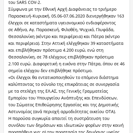
του SARS COV-2.
Σύμφωνα με την Εθνική Αρχή Διαφάνειας το τριήμερο
Παρασκευή-Κυριακή, 05.06-07.06.2020 διενεργήθηκαν 163
έλεγχοι σε καταστήματα υγειονομικού ενδιαφέροντος
σε Αθήνα, Αγ. Παρασκευή, Φιλοθέη, Ψυχικό, Γλυφάδα,
Θεσσαλονίκη (κέντρο και περιφέρεια) και Πάτρα (κέντρο
και περιφέρεια). Στην Αττική ελέγχθηκαν 39 καταστήματα
και επιβλήθηκαν πρόστιμα 4.200 ευρώ, ενώ στη
Θεσσαλονίκη, σε 78 ελέγχους επιβλήθηκαν πρόστιμα
2.100 ευρώ. Διαφορετική η εικόνα στην Πάτρα, όπου σε 46
σημεία ελέγχου δεν επιβλήθηκε πρόστιμο.
«Οι έλεγχοι θα εντατικοποιηθούν το επόμενο διάστημα
καλύπτοντας το σύνολο της επικράτειας σε συνεργασία
με τα στελέχη της ΕΛ.ΑΣ, της Γενικής Γραμματείας
Εμπορίου του Υπουργείου Ανάπτυξης και Επενδύσεων,
του Σώματος Επιθεώρησης Εργασίας και της Δημοτικής
Αστυνομίας (ανά περιοχή αρμοδιότητας οικείου ΟΤΑ).
Η παρούσα συγκυρία απαιτεί τη συστράτευση του
συνόλου των δημόσιων και ιδιωτικών φορέων στην κοινή
προσπάθεια για: α) την προστασία της δημόσιας υγείας,