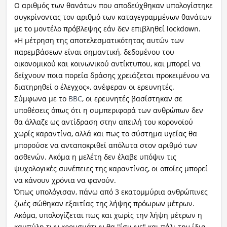
Ο αριθμός των θανάτων που αποδεύχθηκαν υπολογίστηκε
συγκρίνοντας τον αριθμό των καταγεγραμμένων θανάτων
με το μοντέλο πρόβλεψης εάν δεν επιβληθεί lockdown.
«Η μέτρηση της αποτελεσματικότητας αυτών των
παρεμβάσεων είναι σημαντική, δεδομένου του
οικονομικού και κοινωνικού αντίκτυπου, και μπορεί να
δείχνουν ποια πορεία δράσης χρειάζεται προκειμένου να
διατηρηθεί ο έλεγχος», ανέφεραν οι ερευνητές.
Σύμφωνα με το
BBC
, οι ερευνητές βασίστηκαν σε
υποθέσεις όπως ότι η συμπεριφορά των ανθρώπων
δεν
θα άλλαζε ως αντίδραση στην απειλή του κορονοϊού
χωρίς καραντίνα, αλλά και πως το σύστημα υγείας θα
μπορούσε να ανταποκριθεί απόλυτα στον αριθμό των
ασθενών. Ακόμα η μελέτη δεν έλαβε υπόψιν τις
ψυχολογικές συνέπειες της καραντίνας, οι οποίες μπορεί
να κάνουν χρόνια να φανούν.
Όπως υπολόγισαν, πάνω από 3 εκατομμύρια ανθρώπινες
ζωές σώθηκαν εξαιτίας της λήψης πρόωρων μέτρων.
Ακόμα, υπολογίζεται πως και χωρίς την λήψη μέτρων η
καμπύλη των κρουσμάτων θα "ίσιωνε" και πάλι την ίδια