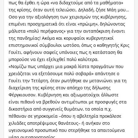
πως θα έρθει η ώρα «να διδαχτούμε από τα μαθήματα»
της κρίσης, όταν αυτή τελειώσει. Δηλαδή, ζήσε Μάη μου…
Οσο για την αξιολόγηση των χειρισμών της κυβέρνησης,
επιμένει προσχηματικά ότι είναι «πρώιμη», δηλώνοντας
μάλιστα «πολύ περήφανος» για την ανταπόκριση έναντι
της πανδημίας! Ακόμα και κορυφαίοι κυβερνητικοί
επιστημονικοί σύμβουλοι ωστόσο, όπως ο καθηγητής Κρις
Γουίτι, αφήνουν σαφείς υπόνοιες πως η κατάσταση θα
μπορούσε να έχει εξελιχθεί πολύ καλύτερα.
«Νομίζω πως υπάρχει μια μακρά λίστα πραγμάτων που
χρειάζεται να εξετάσουμε πολύ σοβαρά» απάντησε ο
Γουίτι την Τετάρτη, όταν ρωτήθηκε αν μετανιώνει για τη
διαχείριση της κρίσης στον απόηχο της δήλωσης
Φέργκιουσον. Κυβέρνηση και αξιωματούχοι άλλωστε
είναι πιθανό να βρεθούν αντιμέτωποι με προσφυγές στα
δικαστήρια από συγγενείς θυμάτων, τα οποία π.χ.
πέθαναν σε γηροκομεία –όπου η αβελτηρία προκάλεσε
χιλιάδες αποτρέψιμους θανάτους– ή ανήκαν στο
υγειονομικό προσωπικό που στερήθηκε τα απαιτούμενα
μέσα αυτοπροστασίας.