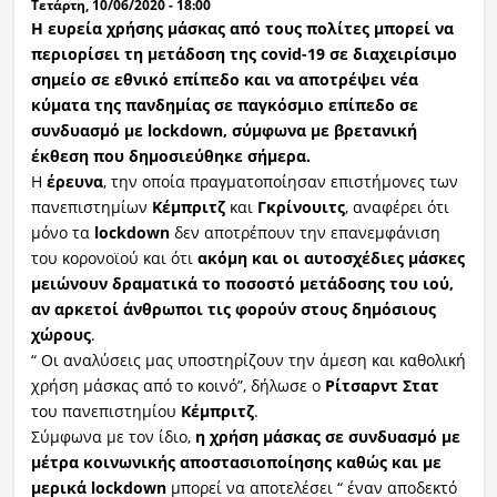
Τετάρτη, 10/06/2020 - 18:00
Η ευρεία χρήσης μάσκας από τους πολίτες μπορεί να
περιορίσει τη μετάδοση της covid-19 σε διαχειρίσιμο
σημείο σε εθνικό επίπεδο και να αποτρέψει νέα
κύματα της πανδημίας σε παγκόσμιο επίπεδο σε
συνδυασμό με lockdown, σύμφωνα με βρετανική
έκθεση που δημοσιεύθηκε σήμερα.
Η
έρευνα
, την οποία πραγματοποίησαν επιστήμονες των
πανεπιστημίων
Κέμπριτζ
και
Γκρίνουιτς
, αναφέρει ότι
μόνο τα
lockdown
δεν αποτρέπουν την επανεμφάνιση
του κορονοϊού και ότι
ακόμη και οι αυτοσχέδιες μάσκες
μειώνουν δραματικά το ποσοστό μετάδοσης του ιού,
αν αρκετοί άνθρωποι τις φορούν στους δημόσιους
χώρους
.
“ Οι αναλύσεις μας υποστηρίζουν την άμεση και καθολική
χρήση μάσκας από το κοινό”, δήλωσε ο
Ρίτσαρντ Στατ
του πανεπιστημίου
Κέμπριτζ
.
Σύμφωνα με τον ίδιο,
η χρήση μάσκας σε συνδυασμό με
μέτρα κοινωνικής αποστασιοποίησης καθώς και με
μερικά lockdown
μπορεί να αποτελέσει “ έναν αποδεκτό