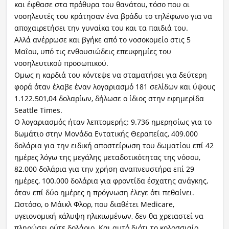
και έφθασε στα πρόθυρα του θανάτου, τόσο που οι
νοσηλευτές του κράτησαν ένα βράδυ το τηλέφωνο για να
αποχαιρετήσει την γυναίκα του και τα παιδιά του.
Αλλά ανέρρωσε και βγήκε από το νοσοκομείο στις 5
Μαΐου, υπό τις ενθουσιώδεις επευφημίες του
νοσηλευτικού προσωπικού.
Ομως η καρδιά του κόντεψε να σταματήσει για δεύτερη
φορά όταν έλαβε έναν λογαριασμό 181 σελίδων και ύψους
1.122.501,04 δολαρίων, δήλωσε ο ίδιος στην εφημερίδα
Seattle Times.
Ο λογαριασμός ήταν λεπτομερής: 9.736 ημερησίως για το
δωμάτιο στην Μονάδα Εντατικής Θεραπείας, 409.000
δολάρια για την ειδική αποστείρωση του δωματίου επί 42
ημέρες λόγω της μεγάλης μεταδοτικότητας της νόσου,
82.000 δολάρια για την χρήση αναπνευστήρα επί 29
ημέρες, 100.000 δολάρια για φροντίδα έσχατης ανάγκης,
όταν επί δύο ημέρες η πρόγνωση έλεγε ότι πεθαίνει.
Ωστόσο, ο Μάικλ Φλορ, που διαθέτει Medicare,
υγειονομική κάλυψη ηλικιωμένων, δεν θα χρειαστεί να
πληρώσει ούτε δολάριο. Και αυτό διότι το κολοσσιαίο