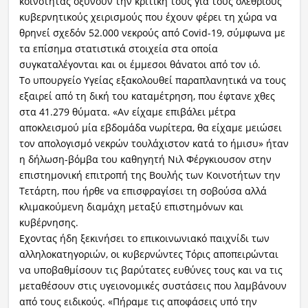
κοινότητας οξύνουν την κριτική τους για τους ολέθριους
κυβερνητικούς χειρισμούς που έχουν φέρει τη χώρα να
θρηνεί σχεδόν 52.000 νεκρούς από Covid-19, σύμφωνα με
τα επίσημα στατιστικά στοιχεία στα οποία
συγκαταλέγονται και οι έμμεσοι θάνατοι από τον ιό.
Το υπουργείο Υγείας εξακολουθεί παραπλανητικά να τους
εξαιρεί από τη δική του καταμέτρηση, που έφτανε χθες
στα 41.279 θύματα. «Αν είχαμε επιβάλει μέτρα
αποκλεισμού μία εβδομάδα νωρίτερα, θα είχαμε μειώσει
τον απολογισμό νεκρών τουλάχιστον κατά το ήμισυ» ήταν
η δήλωση-βόμβα του καθηγητή Νιλ Φέργκιουσον στην
επιστημονική επιτροπή της Βουλής των Κοινοτήτων την
Τετάρτη, που ήρθε να επισφραγίσει τη σοβούσα αλλά
κλιμακούμενη διαμάχη μεταξύ επιστημόνων και
κυβέρνησης.
Εχοντας ήδη ξεκινήσει το επικοινωνιακό παιχνίδι των
αλληλοκατηγοριών, οι κυβερνώντες Τόρις αποπειρώνται
να υποβαθμίσουν τις βαρύτατες ευθύνες τους και να τις
μεταθέσουν στις υγειονομικές συστάσεις που λαμβάνουν
από τους ειδικούς. «Πήραμε τις αποφάσεις υπό την