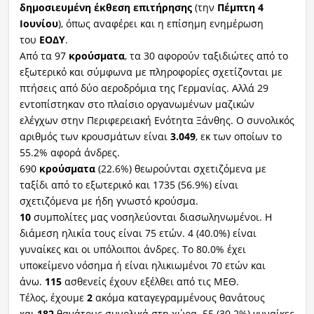
δημοσιευμένη έκθεση επιτήρησης
(την
Πέμπτη 4
Ιουνίου
), όπως αναφέρει και η επίσημη ενημέρωση
του
ΕΟΔΥ
.
Από τα 97
κρούσματα
, τα 30 αφορούν ταξιδιώτες από το
εξωτερικό και σύμφωνα με πληροφορίες σχετίζονται με
πτήσεις από δύο αεροδρόμια της Γερμανίας. Αλλά 29
εντοπίστηκαν στο πλαίσιο οργανωμένων μαζικών
ελέγχων στην Περιφερειακή Ενότητα Ξάνθης. Ο συνολικός
αριθμός των κρουσμάτων είναι
3.049
, εκ των οποίων το
55.2% αφορά άνδρες.
690
κρούσματα
(22.6%) θεωρούνται σχετιζόμενα με
ταξίδι από το εξωτερικό και 1735 (56.9%) είναι
σχετιζόμενα με ήδη γνωστό κρούσμα.
10
συμπολίτες μας νοσηλεύονται διασωληνωμένοι. Η
διάμεση ηλικία τους είναι 75 ετών. 4 (40.0%) είναι
γυναίκες και οι υπόλοιποι άνδρες. To 80.0% έχει
υποκείμενο νόσημα ή είναι ηλικιωμένοι 70 ετών και
άνω.
115
ασθενείς έχουν εξέλθει από τις ΜΕΘ.
Τέλος, έχουμε
2
ακόμα καταγεγραμμένους θανάτους
και
182
θανάτους συνολικά στη χώρα. 55 (30.2%) γυναίκες