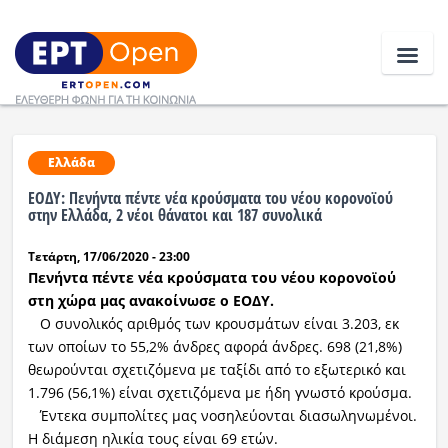
Ειδήσεις
Ελλάδα
ΕΟΔΥ: Πενήντα πέντε νέα κρούσματα του νέου κορονοϊού
Ελλάδα
στην Ελλάδα, 2 νέοι θάνατοι και 187 συνολικά
Τετάρτη, 17/06/2020 - 23:00
Κοινωνία
Πενήντα πέντε νέα κρούσματα του νέου κορονοϊού
Πολιτική
στη χώρα μας ανακοίνωσε ο ΕΟΔΥ.
Ο συνολικός αριθμός των κρουσμάτων είναι 3.203, εκ
Οικονομία
των οποίων το 55,2% άνδρες αφορά άνδρες. 698 (21,8%)
θεωρούνται σχετιζόμενα με ταξίδι από το εξωτερικό και
Αθλητικά
1.796 (56,1%) είναι σχετιζόμενα με ήδη γνωστό κρούσμα.
Έντεκα συμπολίτες μας νοσηλεύονται διασωληνωμένοι.
Κόσμος
Η διάμεση ηλικία τους είναι 69 ετών.