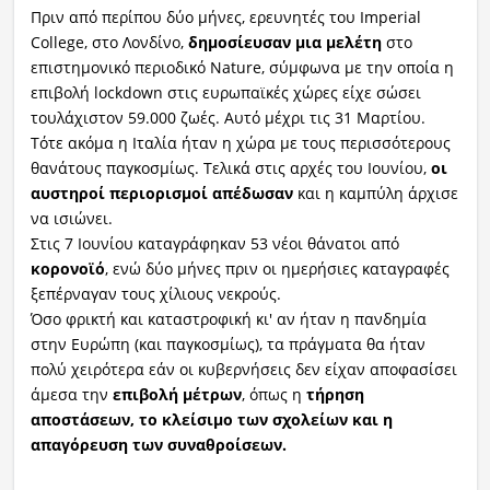
Πριν από περίπου δύο μήνες, ερευνητές του Imperial
College, στο Λονδίνο,
δημοσίευσαν μια μελέτη
στο
επιστημονικό περιοδικό Nature, σύμφωνα με την οποία η
επιβολή lockdown στις ευρωπαϊκές χώρες είχε σώσει
τουλάχιστον 59.000 ζωές. Αυτό μέχρι τις 31 Μαρτίου.
Τότε ακόμα η Ιταλία ήταν η χώρα με τους περισσότερους
θανάτους παγκοσμίως. Τελικά στις αρχές του Ιουνίου,
οι
αυστηροί περιορισμοί απέδωσαν
και η καμπύλη άρχισε
να ισιώνει.
Στις 7 Ιουνίου καταγράφηκαν 53 νέοι θάνατοι από
κορονοϊό
, ενώ δύο μήνες πριν οι ημερήσιες καταγραφές
ξεπέρναγαν τους χίλιους νεκρούς.
Όσο φρικτή και καταστροφική κι' αν ήταν η πανδημία
στην Ευρώπη (και παγκοσμίως), τα πράγματα θα ήταν
πολύ χειρότερα εάν οι κυβερνήσεις δεν είχαν αποφασίσει
άμεσα την
επιβολή μέτρων
, όπως η
τήρηση
αποστάσεων, το κλείσιμο των σχολείων και η
απαγόρευση των συναθροίσεων.