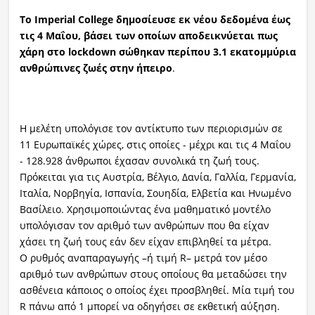
Το Imperial College δημοσίευσε εκ νέου δεδομένα έως
τις 4
Μαΐου
, βάσει των οποίων αποδεικνύεται πως
χάρη στο lockdown σώθηκαν περίπου 3.1 εκατομμύρια
ανθρώπινες ζωές στην ήπειρο
.
Η μελέτη υπολόγισε τον αντίκτυπο των περιορισμών σε
11 Ευρωπαϊκές χώρες, στις οποίες - μέχρι και τις 4
Μαΐου
- 128.928 άνθρωποι έχασαν συνολικά τη ζωή τους.
Πρόκειται για τις Αυστρία, Βέλγιο, Δανία, Γαλλία, Γερμανία,
Ιταλία, Νορβηγία, Ισπανία, Σουηδία, Ελβετία και Ηνωμένο
Βασίλειο. Χρησιμοποιώντας ένα μαθηματικό μοντέλο
υπολόγισαν τον αριθμό των ανθρώπων που θα είχαν
χάσει τη ζωή τους εάν δεν είχαν επιβληθεί τα μέτρα.
Ο ρυθμός αναπαραγωγής –ή τιμή R– μετρά τον μέσο
αριθμό των ανθρώπων στους οποίους θα μεταδώσει την
ασθένεια κάποιος ο οποίος έχει προσβληθεί. Μία τιμή του
R πάνω από 1 μπορεί να οδηγήσει σε εκθετική αύξηση.