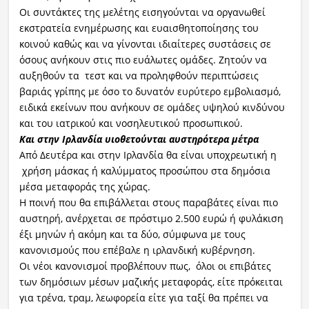
Οι συντάκτες της μελέτης εισηγούνται να οργανωθεί
εκστρατεία ενημέρωσης και ευαισθητοποίησης του
κοινού καθώς και να γίνονται ιδιαίτερες συστάσεις σε
όσους ανήκουν στις πιο ευάλωτες ομάδες. Ζητούν να
αυξηθούν τα τεστ και να προληφθούν περιπτώσεις
βαριάς γρίπης με όσο το δυνατόν ευρύτερο εμβολιασμό,
ειδικά εκείνων που ανήκουν σε ομάδες υψηλού κινδύνου
και του ιατρικού και νοσηλευτικού προσωπικού.
Και στην Ιρλανδία υιοθετούνται αυστηρότερα μέτρα
Από Δευτέρα και στην Ιρλανδία θα είναι υποχρεωτική η
χρήση μάσκας ή καλύμματος προσώπου στα δημόσια
μέσα μεταφοράς της χώρας.
Η ποινή που θα επιβάλλεται στους παραβάτες είναι πιο
αυστηρή, ανέρχεται σε πρόστιμο 2.500 ευρώ ή φυλάκιση
έξι μηνών ή ακόμη και τα δύο, σύμφωνα με τους
κανονισμούς που επέβαλε η ιρλανδική κυβέρνηση.
Οι νέοι κανονισμοί προβλέπουν πως, όλοι οι επιβάτες
των δημόσιων μέσων μαζικής μεταφοράς, είτε πρόκειται
για τρένα, τραμ, λεωφορεία είτε για ταξί θα πρέπει να