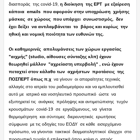
διασποράς της covid-19,
η διοίκηση της ΕΡΤ με εξαίρεση
κάποια emails που αφορούν στην υποχρέωση χρήσης
μάσκας σε χώρους που υπάρχει συνωστισμός, δεν
έχει δείξει να αντιλαμβάνεται το βάρος και κυρίως την
ηθική και νομική ποιότητα των ευθυνών της.
Οι καθημερινές απολυμάνσεις των χώρων εργασίας
"αιχμής" (studio, αίθουσες σύνταξης κλπ) έχουν
θεωρηθεί μάλλον "αχρείαστη υπερβολή" , ενώ έχουν
πεταχτεί στον κάλαθο των αχρήστων προτάσεις της
ΠΟΣΠΕΡΤ
όπως π.χ
να γίνουν οι απαραίτητες τεχνικές
αλλαγές στο ιατρείο του ραδιομεγάρου και να εμπλουτισθεί
αυτό με ιατρικό και νοσηλευτικό προσωπικό ώστε να
εξυπηρετεί τις ανάγκες πρόληψης και αντιμετώπισης τυχόν
κρουσμάτων covid-19 σε εργαζόμενους, να γίνεται
θερμομέτρηση και σύντομες διερευνητικές ερωτήσεις
σύμφωνα με τις οδηγίες του ΕΟΔΥ σε κάθε εισερχόμενο
πρόσωπο, να γίνονται τακτικοί δειγματοληπτικοί έλεγχοι στο
προσωπικό τυχαία ή επιλεκτικά όπου κρίνει ο ιατρός