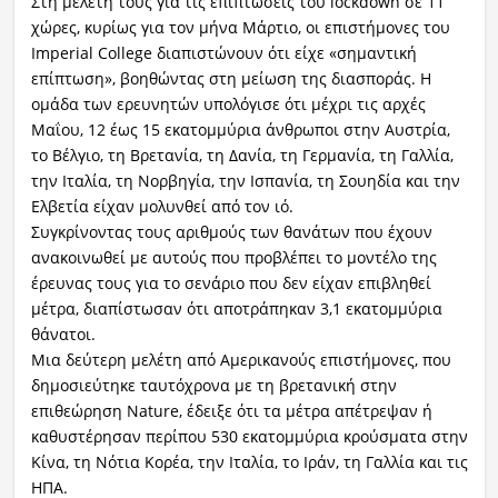
Στη μελέτη τους για τις επιπτώσεις του lockdown σε 11
χώρες, κυρίως για τον μήνα Μάρτιο, οι επιστήμονες του
Imperial College διαπιστώνουν ότι είχε «σημαντική
επίπτωση», βοηθώντας στη μείωση της διασποράς. Η
ομάδα των ερευνητών υπολόγισε ότι μέχρι τις αρχές
Μαΐου, 12 έως 15 εκατομμύρια άνθρωποι στην Αυστρία,
το Βέλγιο, τη Βρετανία, τη Δανία, τη Γερμανία, τη Γαλλία,
την Ιταλία, τη Νορβηγία, την Ισπανία, τη Σουηδία και την
Ελβετία είχαν μολυνθεί από τον ιό.
Συγκρίνοντας τους αριθμούς των θανάτων που έχουν
ανακοινωθεί με αυτούς που προβλέπει το μοντέλο της
έρευνας τους για το σενάριο που δεν είχαν επιβληθεί
μέτρα, διαπίστωσαν ότι αποτράπηκαν 3,1 εκατομμύρια
θάνατοι.
Μια δεύτερη μελέτη από Αμερικανούς επιστήμονες, που
δημοσιεύτηκε ταυτόχρονα με τη βρετανική στην
επιθεώρηση Nature, έδειξε ότι τα μέτρα απέτρεψαν ή
καθυστέρησαν περίπου 530 εκατομμύρια κρούσματα στην
Κίνα, τη Νότια Κορέα, την Ιταλία, το Ιράν, τη Γαλλία και τις
ΗΠΑ.