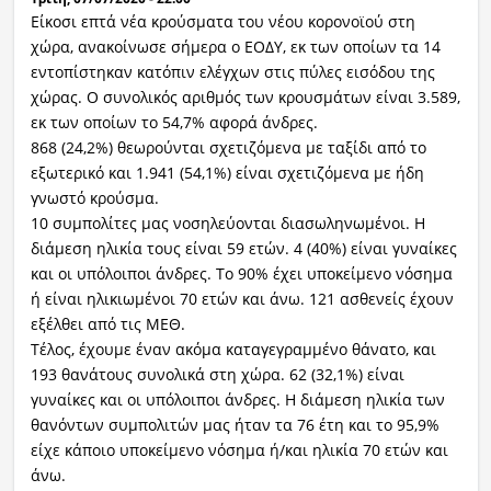
Είκοσι επτά νέα κρούσματα του νέου κορονοϊού στη
χώρα, ανακοίνωσε σήμερα ο ΕΟΔΥ, εκ των οποίων τα 14
εντοπίστηκαν κατόπιν ελέγχων στις πύλες εισόδου της
χώρας. Ο συνολικός αριθμός των κρουσμάτων είναι 3.589,
εκ των οποίων το 54,7% αφορά άνδρες.
868 (24,2%) θεωρούνται σχετιζόμενα με ταξίδι από το
εξωτερικό και 1.941 (54,1%) είναι σχετιζόμενα με ήδη
γνωστό κρούσμα.
10 συμπολίτες μας νοσηλεύονται διασωληνωμένοι. Η
διάμεση ηλικία τους είναι 59 ετών. 4 (40%) είναι γυναίκες
και οι υπόλοιποι άνδρες. To 90% έχει υποκείμενο νόσημα
ή είναι ηλικιωμένοι 70 ετών και άνω. 121 ασθενείς έχουν
εξέλθει από τις ΜΕΘ.
Τέλος, έχουμε έναν ακόμα καταγεγραμμένο θάνατο, και
193 θανάτους συνολικά στη χώρα. 62 (32,1%) είναι
γυναίκες και οι υπόλοιποι άνδρες. Η διάμεση ηλικία των
θανόντων συμπολιτών μας ήταν τα 76 έτη και το 95,9%
είχε κάποιο υποκείμενο νόσημα ή/και ηλικία 70 ετών και
άνω.