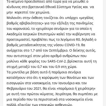
Το κείμενο προειδοποιεί από τώρα για να μειωθεί ο
κίνδυνος στο βρετανικό Εθνικό Σύστημα Υγείας και να
μην κορεστεί τον χειμώνα.
Μολονότι στην έκθεση τονίζεται ότι υπάρχει «μεγάλος
βαθμός αβεβαιότητας» για την εξέλιξη της πανδημίας
του κορονοϊού, το «χειρότερο σενάριο» για το οποίο η
Ακαδημία Ιατρικών Επιστημών καλεί την κυβέρνηση να
προετοιμαστεί, προβλέπει πως το λεγόμενο R0, δηλαδή ο
βαθμός μεταδοτικότητας της νόσου COVID-19, θα
ανέρχεται στο 1,7 από τον Σεπτέμβριο. Ο δείκτης αυτός,
που αντιστοιχεί στον μέσο αριθμό ανθρώπων που
μολύνει κάθε φορέας του SARS-CoV-2, βρίσκεται αυτή τη
στιγμή μεταξύ του 0,7 και του 0,9 στη χώρα.
Τα μοντέλα με βάση αυτό ή παρόμοια σενάρια
καταλήγουν στο ότι η κορύφωση των θανάτων και των
εισαγωγών στα νοσοκομεία, τον Ιανουάριο και τον
Φεβρουάριο του 2021, θα είναι «παρόμοια ή χειρότερη»
με αυτή του πρώτου κύματος. Χειρότερα, θα συμπέσει με
μια περίοδο που τα περιστατικά στα νοσοκομεία είναι
πολλά, εξαιτίας των εποχικών ασθενειών.